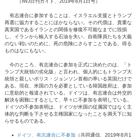
（IWJ日刊ガイド、2019年8月1日号）
有志連合に参加することは、イスラエル支援とトランプ
再選に協力することにほかならない。その代償は、貴重な
真実国であるイランとの関係を修復不可能なまでに毀損
し、イランから輸入する石油を失い、自衛隊員たちを大義
のない戦いのために、死の危険にさらすことである。得る
ものはなにもない。
今のところ、有志連合に参加を正式に決めたのは、「ト
ランプ大統領の劣化版」と言われ、個人的にもトランプ大
統領と親しいボリス・ジョンソン首相の率いる英国だけで
ある。現在、米国の力を必要としている韓国政府は、参加
に意欲的と報道されている。ドイツは、有志連合は外交的
解決を困難にするとして、早々に不参加を表明している。
ドイツの不参加表明は、ドイツが米国の従属国ではなく主
体的な判断を下させる主権国家になったことを満天下に知
らせるものである。
ドイツ、有志連合に不参加
（共同通信、2019年8月1