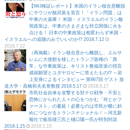
【IWJ検証レポート】米国のイラン核合意離脱
にサウジが核武装を宣言！「イラン問題」は
中東の火薬庫！ 米国・イスラエルのイラン敵
視政策は、中東のさまざまな対立関係に火を
点ける！ 日本の中東政策は相変わらず米国・
イスラエルへの追随のみでいいのか!? 2018.7.12
2018.7.12
（再掲載）イラン核合意から離脱し、エルサ
レムに大使館を移したトランプ政権の「異
常」な中東政策は、キリスト教福音派の預言
成就願望とユダヤロビーに答えたもの!? ～岩
上安身によるインタビュー 第867回 ゲスト 放
送大学・高橋和夫名誉教授 2018.5.17
2018.5.17
市民社会自体を攻撃する対テロ戦争・不安と
恐怖にかられた人々の心をつかむ「何とかフ
ァースト」の蔓延！必要なのは市民が横に斜
めにつながるトランスナショナル！～河北新
報社で板垣雄三氏と樋口陽一氏が特別対談
2018.1.15
2018.1.15