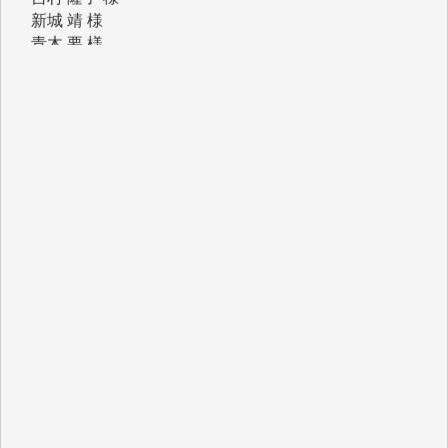
K.O. 様
Y.S. 様
Y.N. 様
y.m. 様
R.N. 様
J.M. 様
T.N. 様
Y.T. 様
T.K. 様
ASAKO TAKAESU 様
マシオン恵美香 様
平野智生 様
山本賢二 様
吉住俊昭 様
徳山匡 様
金 盛起 様
塩川 晃平 様
松本益美 様
井出 隆太 様
及川昭男 様