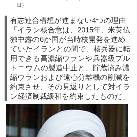
日）
有志連合構想が進まない4つの理由
「イラン核合意は、2015年、米英仏
独中露の6か国が当時核開発を進め
ていたイランとの間で、核兵器に転
用できる高濃縮ウランや兵器級プル
トニウムの製造中止と、貯蔵済み濃
縮ウランおよび遠心分離機の削減を
約束させ、その見返りとして対イラ
ン経済制裁緩和を約束したものだ」