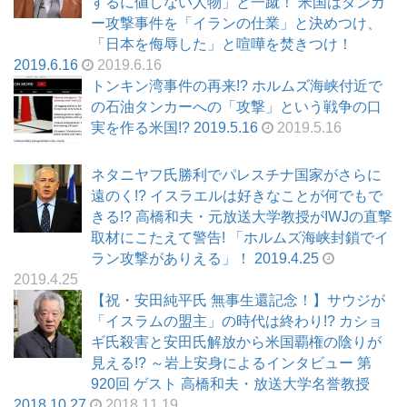
するに値しない人物」と一蹴！ 米国はタンカ
ー攻撃事件を「イランの仕業」と決めつけ、
「日本を侮辱した」と喧嘩を焚きつけ！
2019.6.16
2019.6.16
トンキン湾事件の再来!? ホルムズ海峡付近で
の石油タンカーへの「攻撃」という戦争の口
実を作る米国!? 2019.5.16
2019.5.16
ネタニヤフ氏勝利でパレスチナ国家がさらに
遠のく!? イスラエルは好きなことが何でもで
きる!? 高橋和夫・元放送大学教授がIWJの直撃
取材にこたえて警告! 「ホルムズ海峡封鎖でイ
ラン攻撃がありえる」！ 2019.4.25
2019.4.25
【祝・安田純平氏 無事生還記念！】サウジが
「イスラムの盟主」の時代は終わり!? カショ
ギ氏殺害と安田氏解放から米国覇権の陰りが
見える!? ～岩上安身によるインタビュー 第
920回 ゲスト 高橋和夫・放送大学名誉教授
2018.10.27
2018.11.19