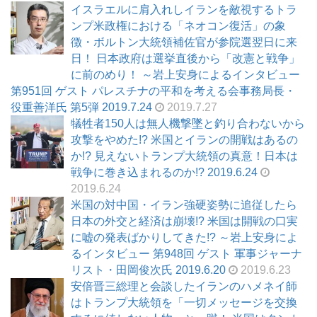
イスラエルに肩入れしイランを敵視するトラ
ンプ米政権における「ネオコン復活」の象
徴・ボルトン大統領補佐官が参院選翌日に来
日！ 日本政府は選挙直後から「改憲と戦争」
に前のめり！ ～岩上安身によるインタビュー
第951回 ゲスト パレスチナの平和を考える会事務局長・
役重善洋氏 第5弾 2019.7.24
2019.7.27
犠牲者150人は無人機撃墜と釣り合わないから
攻撃をやめた!? 米国とイランの開戦はあるの
か!? 見えないトランプ大統領の真意！日本は
戦争に巻き込まれるのか!? 2019.6.24
2019.6.24
米国の対中国・イラン強硬姿勢に追従したら
日本の外交と経済は崩壊!? 米国は開戦の口実
に嘘の発表ばかりしてきた!? ～岩上安身によ
るインタビュー 第948回 ゲスト 軍事ジャーナ
リスト・田岡俊次氏 2019.6.20
2019.6.23
安倍晋三総理と会談したイランのハメネイ師
はトランプ大統領を「一切メッセージを交換