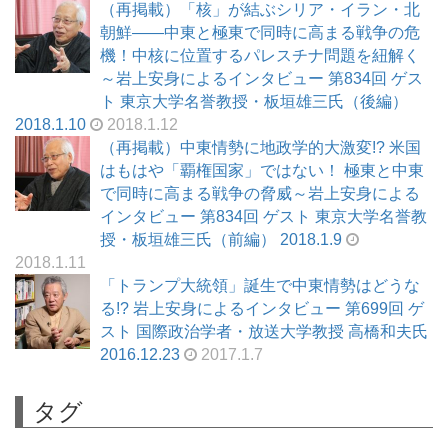
（再掲載）「核」が結ぶシリア・イラン・北
朝鮮――中東と極東で同時に高まる戦争の危
機！中核に位置するパレスチナ問題を紐解く
～岩上安身によるインタビュー 第834回 ゲス
ト 東京大学名誉教授・板垣雄三氏（後編）
2018.1.10
2018.1.12
（再掲載）中東情勢に地政学的大激変!? 米国
はもはや「覇権国家」ではない！ 極東と中東
で同時に高まる戦争の脅威～岩上安身による
インタビュー 第834回 ゲスト 東京大学名誉教
授・板垣雄三氏（前編） 2018.1.9
2018.1.11
「トランプ大統領」誕生で中東情勢はどうな
る!? 岩上安身によるインタビュー 第699回 ゲ
スト 国際政治学者・放送大学教授 高橋和夫氏
2016.12.23
2017.1.7
タグ