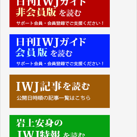
■■■■■■