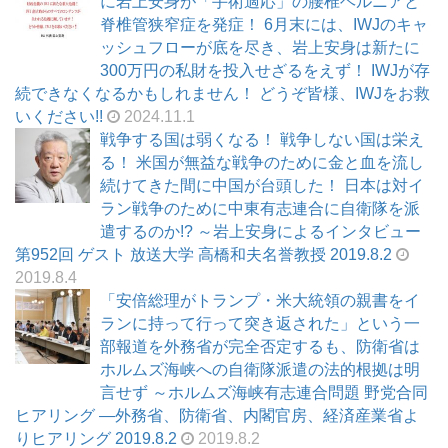
に岩上安身が「手術適応」の腰椎ヘルニアと
脊椎管狭窄症を発症！ 6月末には、IWJのキャ
ッシュフローが底を尽き、岩上安身は新たに
300万円の私財を投入せざるをえず！ IWJが存
続できなくなるかもしれません！ どうぞ皆様、IWJをお救
いください!!
2024.11.1
戦争する国は弱くなる！ 戦争しない国は栄え
る！ 米国が無益な戦争のために金と血を流し
続けてきた間に中国が台頭した！ 日本は対イ
ラン戦争のために中東有志連合に自衛隊を派
遣するのか!? ～岩上安身によるインタビュー
第952回 ゲスト 放送大学 高橋和夫名誉教授 2019.8.2
2019.8.4
「安倍総理がトランプ・米大統領の親書をイ
ランに持って行って突き返された」という一
部報道を外務省が完全否定するも、防衛省は
ホルムズ海峡への自衛隊派遣の法的根拠は明
言せず ～ホルムズ海峡有志連合問題 野党合同
ヒアリング ―外務省、防衛省、内閣官房、経済産業省よ
りヒアリング 2019.8.2
2019.8.2