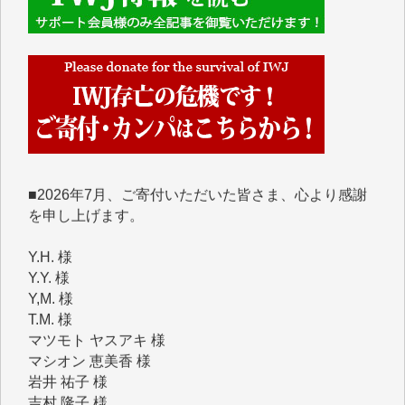
IWJには、ご寄付・カンパをいただいた方々より、た
くさんの応援のメッセージが届いています。感謝を込
めて、その一部をここにご紹介いたします。
■■■■■■
■2026年7月、ご寄付いただいた皆さま、心より感謝
を申し上げます。
Y.H. 様
Y.Y. 様
Y,M. 様
T.M. 様
マツモト ヤスアキ 様
マシオン 恵美香 様
岩井 祐子 様
吉村 隆子 様
新城 靖 様
青木 要 様
T.Y. 様