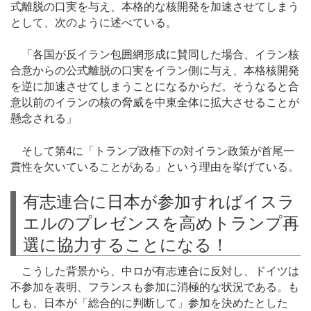
式離脱の口実を与え、本格的な核開発を加速させてしまう
として、次のように述べている。
「各国が反イラン包囲網形成に賛同した場合、イラン核
合意からの公式離脱の口実をイラン側に与え、本格核開発
を逆に加速させてしまうことになるからだ。そうなると合
意以前のイランの核の脅威を中東全体に拡大させることが
懸念される」
そして第4に「トランプ政権下の対イラン政策が首尾一
貫性を欠いていることがある」という理由を挙げている。
有志連合に日本が参加すればイスラ
エルのプレゼンスを高めトランプ再
選に協力することになる！
こうした背景から、中ロが有志連合に反対し、ドイツは
不参加を表明、フランスも参加に消極的な状況である。も
しも、日本が「総合的に判断して」参加を決めたとした