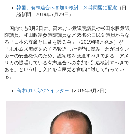
韓国、有志連合へ参加を検討 米韓同盟に配慮
（日
経新聞、2019年7月29日）
国内でも8月2日に、高木けい衆議院議員や杉田水脈衆議
院議員、和田政宗参議院議員など35名の自民党議員からな
る「日本の尊厳と国益を護る会」（2019年6月発足）が、
「ホルムズ海峡をめぐる緊迫した情勢に鑑み、わが国タン
カーの安全確保のため、護衛艦を派遣すべきである。アメ
リカの提唱している有志連合への参加は別途検討すべきで
ある」という申し入れを自民党と官邸に対して行ってい
る。
高木けい氏のツイッター
（2019年8月2日）