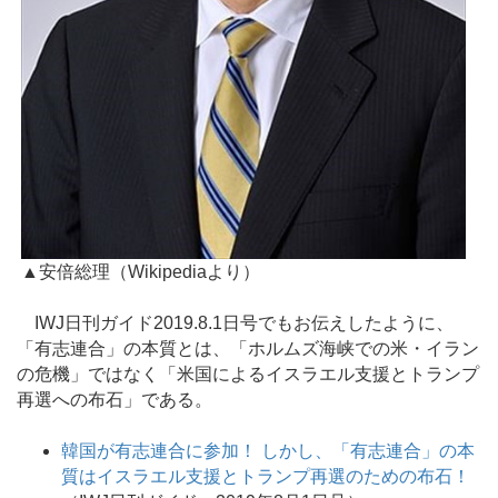
▲安倍総理（Wikipediaより）
IWJ日刊ガイド2019.8.1日号でもお伝えしたように、
「有志連合」の本質とは、「ホルムズ海峡での米・イラン
の危機」ではなく「米国によるイスラエル支援とトランプ
再選への布石」である。
韓国が有志連合に参加！ しかし、「有志連合」の本
質はイスラエル支援とトランプ再選のための布石！