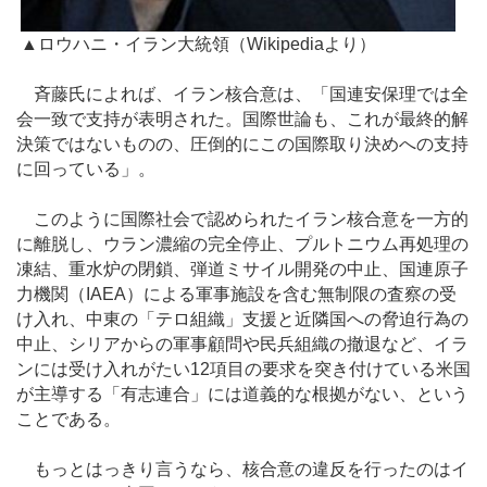
▲ロウハニ・イラン大統領（Wikipediaより）
斉藤氏によれば、イラン核合意は、「国連安保理では全
会一致で支持が表明された。国際世論も、これが最終的解
決策ではないものの、圧倒的にこの国際取り決めへの支持
に回っている」。
このように国際社会で認められたイラン核合意を一方的
に離脱し、ウラン濃縮の完全停止、プルトニウム再処理の
凍結、重水炉の閉鎖、弾道ミサイル開発の中止、国連原子
力機関（IAEA）による軍事施設を含む無制限の査察の受
け入れ、中東の「テロ組織」支援と近隣国への脅迫行為の
中止、シリアからの軍事顧問や民兵組織の撤退など、イラ
ンには受け入れがたい12項目の要求を突き付けている米国
が主導する「有志連合」には道義的な根拠がない、という
ことである。
もっとはっきり言うなら、核合意の違反を行ったのはイ