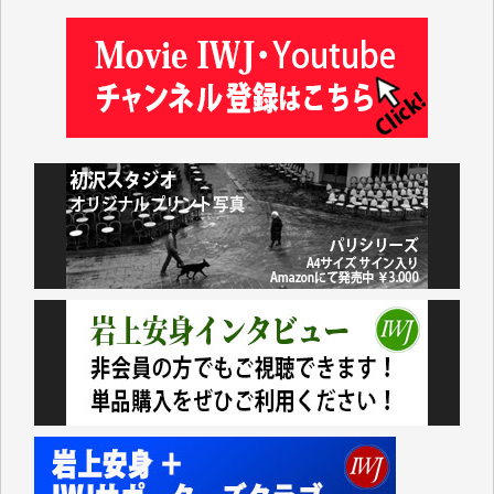
諸般の事情によりIWJ会費払えず今は非会員です。市
民側に立つ講演会にIWJのカメラマンをよく拝見して
おります。コンテンツが失われるのはあまりにもった
いない。少しでもお役立てください。（H.O.様）
今日、僅かですがカンパしました。（T.M.様）
今日、僅かですがカンパしました。IWJの危機を乗り
切るには到底及ばない額ですが病気の妻を抱えている
私にとっては精一杯のカンパです。
かねてよりIWJが発してきた膨大な取材記事や解説記
事、そして各界の方々とのインタビューは大袈裟では
なく、極めて重要な知的財産だと思っています。
Windows7の頃はIWJの動画もRealPlayerで録画でき
て、かなりの動画をDVDに焼きこんで保存していま
した。
しかし、それが出来なくなって以降はExcelなどを使
ってハイパーリンクを張り、重要と思われる記事にい