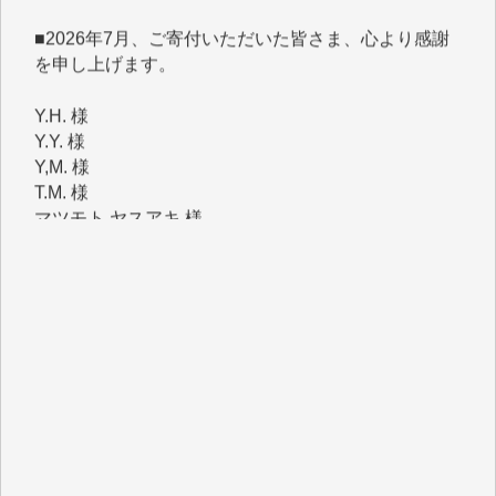
を申し上げます。
Y.H. 様
Y.Y. 様
Y,M. 様
T.M. 様
マツモト ヤスアキ 様
マシオン 恵美香 様
岩井 祐子 様
吉村 隆子 様
新城 靖 様
青木 要 様
T.Y. 様
K.O. 様
Y.S. 様
Y.N. 様
y.m. 様
R.N. 様
J.M. 様