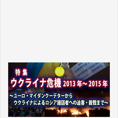
T.N. 様
Y.T. 様
T.K. 様
ASAKO TAKAESU 様
マシオン恵美香 様
平野智生 様
山本賢二 様
吉住俊昭 様
徳山匡 様
金 盛起 様
塩川 晃平 様
松本益美 様
井出 隆太 様
及川昭男 様
岩井祐子 様
藤田英之 様
藤岡比左志 様
井出 隆太 様
小池説夫 様
アオキカナメ 様