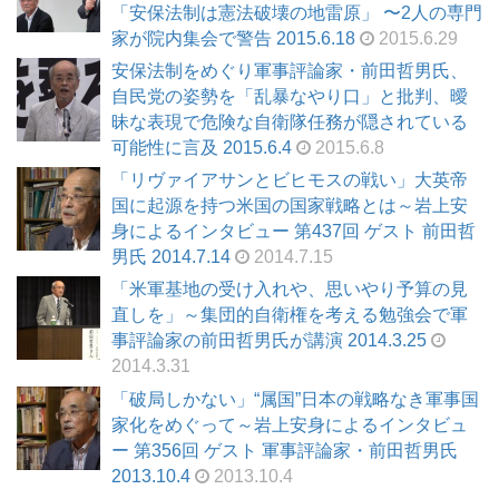
「安保法制は憲法破壊の地雷原」 〜2人の専門
家が院内集会で警告 2015.6.18
2015.6.29
安保法制をめぐり軍事評論家・前田哲男氏、
自民党の姿勢を「乱暴なやり口」と批判、曖
昧な表現で危険な自衛隊任務が隠されている
可能性に言及 2015.6.4
2015.6.8
「リヴァイアサンとビヒモスの戦い」大英帝
国に起源を持つ米国の国家戦略とは～岩上安
身によるインタビュー 第437回 ゲスト 前田哲
男氏 2014.7.14
2014.7.15
「米軍基地の受け入れや、思いやり予算の見
直しを」～集団的自衛権を考える勉強会で軍
事評論家の前田哲男氏が講演 2014.3.25
2014.3.31
「破局しかない」“属国”日本の戦略なき軍事国
家化をめぐって～岩上安身によるインタビュ
ー 第356回 ゲスト 軍事評論家・前田哲男氏
2013.10.4
2013.10.4