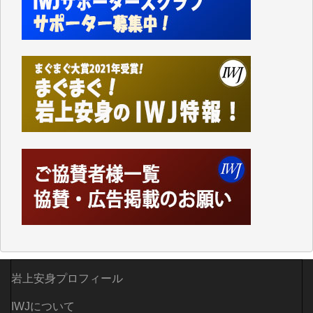
つでも簡単にアクセスできるようにして来ました。し
かし、それができるのもコンテンツがサーバーに保存
されているからこそのことであり、そのサーバーが使
えなくなってしまえば二度と視ることが出来なくなっ
てしまいます。
「何とかしなければ、何とかしてほしい。」と思いな
がらも前述した事情でどうにもならない自分の非力に
歯ぎしりするばかりです。（T.M.様）
いつもまともな報道、ありがとうございます。（新城
靖 様）
岩上安身プロフィール
IWJについて