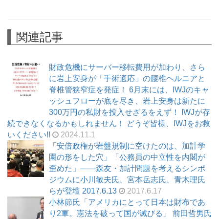
関連記事
財政危機にサーバー移転費用が加わり、さら
に岩上安身が「手術適応」の腰椎ヘルニアと
脊椎管狭窄症を発症！ 6月末には、IWJのキャ
ッシュフローが底を尽き、岩上安身は新たに
300万円の私財を投入せざるをえず！ IWJが存
続できなくなるかもしれません！ どうぞ皆様、IWJをお救
いください!!
2024.11.1
「安倍政権が岩盤規制に空けたのは、加計学
園の形をした穴」「公務員の中立性を内閣が
歪めた」――森友・加計問題を考えるシンポ
ジウムに小川敏夫氏、宮本岳志氏、青木理氏
らが登壇 2017.6.13
2017.6.17
小林節氏「アメリカにとって日本は財布であ
り2軍。憲法を破って国が滅びる」 前田哲男氏