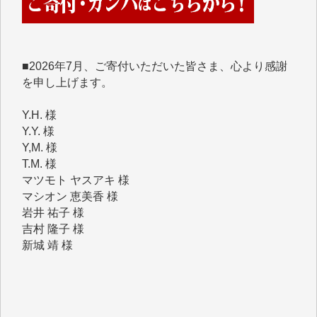
■■■■■■
■2026年7月、ご寄付いただいた皆さま、心より感謝
を申し上げます。
Y.H. 様
Y.Y. 様
Y,M. 様
T.M. 様
マツモト ヤスアキ 様
マシオン 恵美香 様
岩井 祐子 様
吉村 隆子 様
新城 靖 様
青木 要 様
T.Y. 様
K.O. 様
Y.S. 様
Y.N. 様
y.m. 様