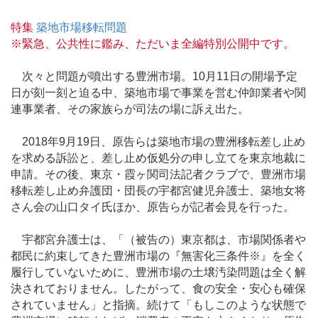
特集
築地市場移転問題
※緊急、公共性に鑑み、ただいま全編特別公開中です。
次々と問題が噴出する豊洲市場。10月11日の開場予定
日が刻一刻と迫る中、築地市場で事業を営む仲卸業者や関
連事業者、その家族らが司法の場に訴え出た。
2018年9月19日、原告らは築地市場の豊洲移転差し止め
を求める訴訟と、差し止め仮処分の申し立てを東京地裁に
申請。その後、東京・霞ヶ関司法記者クラブで、豊洲市場
移転差し止め弁護団・団長の宇都宮健児弁護士、築地女将
さん会の山口タイ氏ほか、原告らが記者会見を行った。
宇都宮弁護士は、「（被告の）東京都は、市場関係者や
都民に約束してきた豊洲市場の『無害化三条件※』を全く
履行していないために、豊洲市場の土壌汚染問題は全く解
決されておりません。したがって、食の安全・安心も確保
されていません」と指摘。続けて「もしこのような状態で