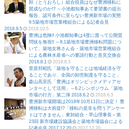
卸（とうおろし）組合役員はなぜ豊洲移転に
賛成なのか!? ～小池都知事あて要望書の提出
報告、認可条件に至らない豊洲新市場の実態
9.5築地市場営業権組合による記者会見
2018.9.5
2018.10.5
豊洲は危険!! 小池都知事は4度に渡って公開質
問状を無視!! ～8.1築地市場豊洲移転問題につ
いて、築地女将さん会・築地市場営業権組合
による農林水産省への要請行動と意見交換会
2018.8.1
2018.8.3
菅原邦昭氏「築地を守ることは地域経済を守
ることであり、全国の卸売制度を守ること」
森山高至氏「豊洲はオリンピックメディアセ
ンターとして活用」～6.2シンポジウム「築地
市場の行方」第二弾 2018.6.2
2018.6.3
豊洲新市場開場は2018年10月11日に決定！ 豊
洲移転は大前提!?「移転の是非を問うアンケー
トはできません」東卸組合・早山理事長～第
23回 新市場建設協議会と築地市場協会による
記者会見 2017.12.20
2017.12.20