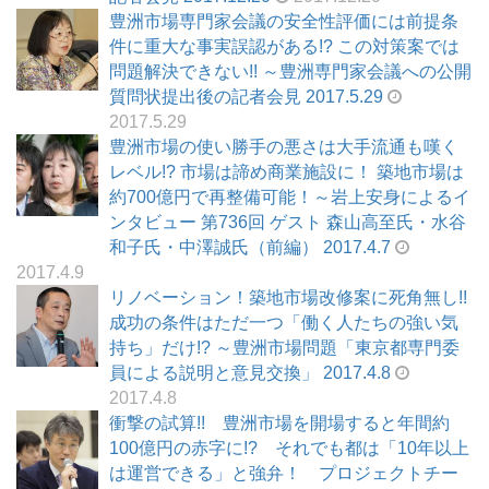
豊洲市場専門家会議の安全性評価には前提条
件に重大な事実誤認がある!? この対策案では
問題解決できない!! ～豊洲専門家会議への公開
質問状提出後の記者会見 2017.5.29
2017.5.29
豊洲市場の使い勝手の悪さは大手流通も嘆く
レベル!? 市場は諦め商業施設に！ 築地市場は
約700億円で再整備可能！～岩上安身によるイ
ンタビュー 第736回 ゲスト 森山高至氏・水谷
和子氏・中澤誠氏（前編） 2017.4.7
2017.4.9
リノベーション！築地市場改修案に死角無し!!
成功の条件はただ一つ「働く人たちの強い気
持ち」だけ!? ～豊洲市場問題「東京都専門委
員による説明と意見交換」 2017.4.8
2017.4.8
衝撃の試算!! 豊洲市場を開場すると年間約
100億円の赤字に!? それでも都は「10年以上
は運営できる」と強弁！ プロジェクトチー