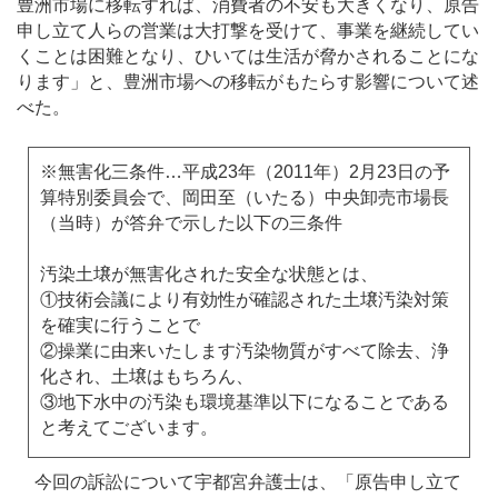
豊洲市場に移転すれば、消費者の不安も大きくなり、原告
申し立て人らの営業は大打撃を受けて、事業を継続してい
くことは困難となり、ひいては生活が脅かされることにな
ります」と、豊洲市場への移転がもたらす影響について述
べた。
※無害化三条件…平成23年（2011年）2月23日の予
算特別委員会で、岡田至（いたる）中央卸売市場長
（当時）が答弁で示した以下の三条件
汚染土壌が無害化された安全な状態とは、
①技術会議により有効性が確認された土壌汚染対策
を確実に行うことで
②操業に由来いたします汚染物質がすべて除去、浄
化され、土壌はもちろん、
③地下水中の汚染も環境基準以下になることである
と考えてございます。
今回の訴訟について宇都宮弁護士は、「原告申し立て