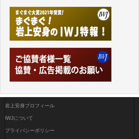
しかし、それが出来なくなって以降はExcelなどを使
ってハイパーリンクを張り、重要と思われる記事にい
つでも簡単にアクセスできるようにして来ました。し
かし、それができるのもコンテンツがサーバーに保存
されているからこそのことであり、そのサーバーが使
えなくなってしまえば二度と視ることが出来なくなっ
てしまいます。
「何とかしなければ、何とかしてほしい。」と思いな
がらも前述した事情でどうにもならない自分の非力に
歯ぎしりするばかりです。（T.M.様）
いつもまともな報道、ありがとうございます。（新城
靖 様）
岩上安身プロフィール
IWJについて
プライバシーポリシー