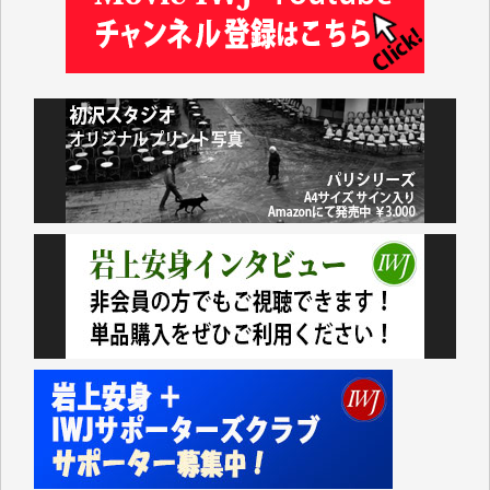
井出 隆太 様
小池説夫 様
アオキカナメ 様
諸般の事情によりIWJ会費払えず今は非会員です。市
民側に立つ講演会にIWJのカメラマンをよく拝見して
おります。コンテンツが失われるのはあまりにもった
いない。少しでもお役立てください。（H.O.様）
今日、僅かですがカンパしました。（T.M.様）
今日、僅かですがカンパしました。IWJの危機を乗り
切るには到底及ばない額ですが病気の妻を抱えている
私にとっては精一杯のカンパです。
かねてよりIWJが発してきた膨大な取材記事や解説記
事、そして各界の方々とのインタビューは大袈裟では
なく、極めて重要な知的財産だと思っています。
Windows7の頃はIWJの動画もRealPlayerで録画でき
て、かなりの動画をDVDに焼きこんで保存していま
した。