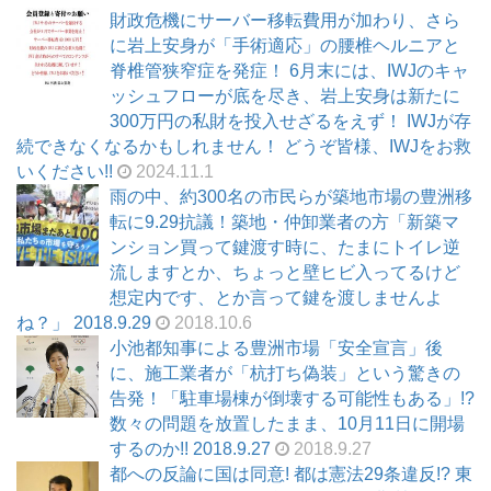
財政危機にサーバー移転費用が加わり、さら
に岩上安身が「手術適応」の腰椎ヘルニアと
脊椎管狭窄症を発症！ 6月末には、IWJのキャ
ッシュフローが底を尽き、岩上安身は新たに
300万円の私財を投入せざるをえず！ IWJが存
続できなくなるかもしれません！ どうぞ皆様、IWJをお救
いください!!
2024.11.1
雨の中、約300名の市民らが築地市場の豊洲移
転に9.29抗議！築地・仲卸業者の方「新築マ
ンション買って鍵渡す時に、たまにトイレ逆
流しますとか、ちょっと壁ヒビ入ってるけど
想定内です、とか言って鍵を渡しませんよ
ね？」 2018.9.29
2018.10.6
小池都知事による豊洲市場「安全宣言」後
に、施工業者が「杭打ち偽装」という驚きの
告発！「駐車場棟が倒壊する可能性もある」!?
数々の問題を放置したまま、10月11日に開場
するのか!! 2018.9.27
2018.9.27
都への反論に国は同意! 都は憲法29条違反!? 東