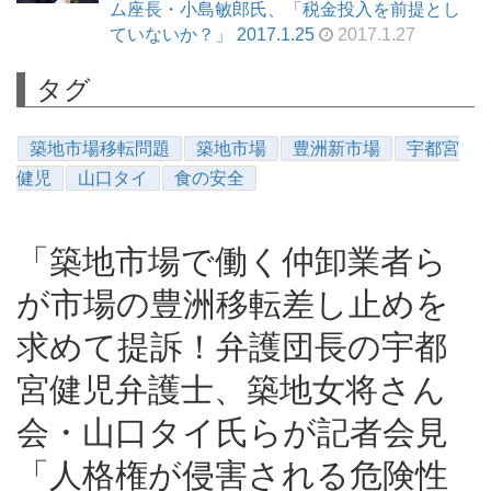
ム座長・小島敏郎氏、「税金投入を前提とし
ていないか？」 2017.1.25
2017.1.27
タグ
築地市場移転問題
築地市場
豊洲新市場
宇都宮
健児
山口タイ
食の安全
「築地市場で働く仲卸業者ら
が市場の豊洲移転差し止めを
求めて提訴！弁護団長の宇都
宮健児弁護士、築地女将さん
会・山口タイ氏らが記者会見
「人格権が侵害される危険性