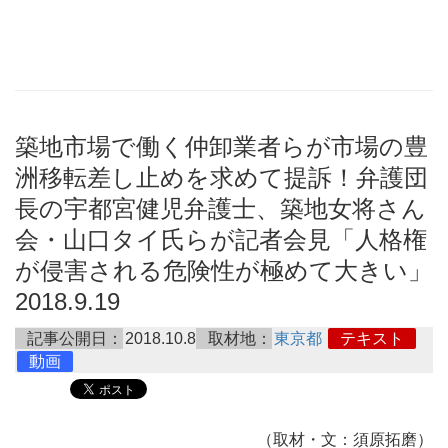
築地市場で働く仲卸業者らが市場の豊
洲移転差し止めを求めて提訴！弁護団
長の宇都宮健児弁護士、築地女将さん
会・山口タイ氏らが記者会見「人格権
が侵害される危険性が極めて大きい」
2018.9.19
記事公開日：
2018.10.8
取材地：
東京都
テキスト
動画
（取材・文：須原拓磨）