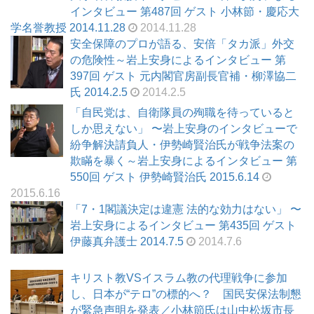
インタビュー 第487回 ゲスト 小林節・慶応大
学名誉教授 2014.11.28
2014.11.28
安全保障のプロが語る、安倍「タカ派」外交
の危険性～岩上安身によるインタビュー 第
397回 ゲスト 元内閣官房副長官補・柳澤協二
氏 2014.2.5
2014.2.5
「自民党は、自衛隊員の殉職を待っていると
しか思えない」 〜岩上安身のインタビューで
紛争解決請負人・伊勢崎賢治氏が戦争法案の
欺瞞を暴く～岩上安身によるインタビュー 第
550回 ゲスト 伊勢崎賢治氏 2015.6.14
2015.6.16
「7・1閣議決定は違憲 法的な効力はない」 〜
岩上安身によるインタビュー 第435回 ゲスト
伊藤真弁護士 2014.7.5
2014.7.6
キリスト教VSイスラム教の代理戦争に参加
し、日本が“テロ”の標的へ？ 国民安保法制懇
が緊急声明を発表／小林節氏は山中松坂市長