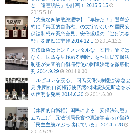
と「違憲訴訟」を計画！ 2015.5.15
2015.5.16
【大義なき解散総選挙】「卑怯だ！」選挙公
約に「集団的自衛権」の文字がない!? 国民安
保法制懇が緊急会見、安倍総理の「逃げの姿
勢」を痛烈に非難 2014.12.1
2014.12.2
安倍政権はセンチメンタルな「友情」論では
なく、国益を見極める判断力を〜国民安保法
制懇が集団的自衛権行使の閣議決定を徹底批
判 2014.9.29
2014.9.30
「ルビコンを渡る」 国民安保法制懇が緊急会
見 集団的自衛権行使容認の閣議決定断念を求
め声明を発表 2014.6.30
2014.6.30
【集団的自衛権】国民による「安保法制懇」
立ち上げ 元法制局長官や憲法学者らが警鐘
「民主主義がぶっ壊れている」 2014.5.28
2014.5.29