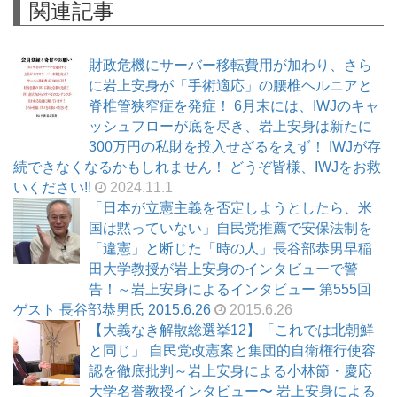
関連記事
財政危機にサーバー移転費用が加わり、さら
に岩上安身が「手術適応」の腰椎ヘルニアと
脊椎管狭窄症を発症！ 6月末には、IWJのキャ
ッシュフローが底を尽き、岩上安身は新たに
300万円の私財を投入せざるをえず！ IWJが存
続できなくなるかもしれません！ どうぞ皆様、IWJをお救
いください!!
2024.11.1
「日本が立憲主義を否定しようとしたら、米
国は黙っていない」自民党推薦で安保法制を
「違憲」と断じた「時の人」長谷部恭男早稲
田大学教授が岩上安身のインタビューで警
告！～岩上安身によるインタビュー 第555回
ゲスト 長谷部恭男氏 2015.6.26
2015.6.26
【大義なき解散総選挙12】「これでは北朝鮮
と同じ」 自民党改憲案と集団的自衛権行使容
認を徹底批判～岩上安身による小林節・慶応
大学名誉教授インタビュー〜 岩上安身による