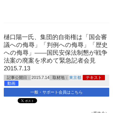
樋口陽一氏、集団的自衛権は「国会審
議への侮辱」「判例への侮辱」「歴史
への侮辱」――国民安保法制懇が戦争
法案の廃案を求めて緊急記者会見
2015.7.13
記事公開日：
2015.7.14
取材地：
東京都
テキスト
動画
一般・サポート会員はこちら