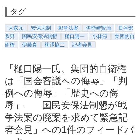
タグ
大森元
安保法制
戦争法案
伊勢崎賢治
長谷部
恭男
国民安保法制懇
樋口陽一
小林節
集団的自
衛権
伊藤真
柳澤協二
記者会見
「樋口陽一氏、集団的自衛権
は「国会審議への侮辱」「判
例への侮辱」「歴史への侮
辱」――国民安保法制懇が戦
争法案の廃案を求めて緊急記
者会見」への1件のフィードバ