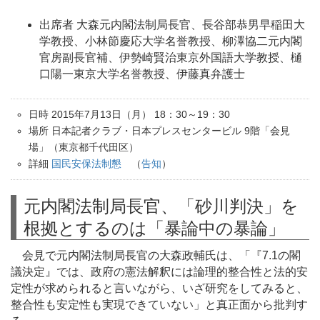
出席者 大森元内閣法制局長官、長谷部恭男早稲田大
学教授、小林節慶応大学名誉教授、柳澤協二元内閣
官房副長官補、伊勢崎賢治東京外国語大学教授、樋
口陽一東京大学名誉教授、伊藤真弁護士
日時 2015年7月13日（月） 18：30～19：30
場所 日本記者クラブ・日本プレスセンタービル 9階「会見
場」（東京都千代田区）
詳細
国民安保法制懇
（
告知
）
元内閣法制局長官、「砂川判決」を
根拠とするのは「暴論中の暴論」
会見で元内閣法制局長官の大森政輔氏は、「『7.1の閣
議決定』では、政府の憲法解釈には論理的整合性と法的安
定性が求められると言いながら、いざ研究をしてみると、
整合性も安定性も実現できていない」と真正面から批判す