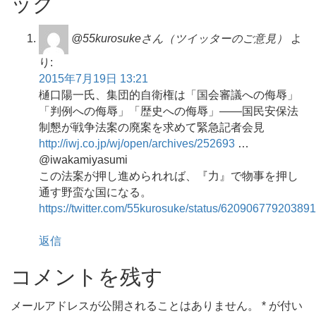
ック
@55kurosukeさん（ツイッターのご意見）
よ
り:
2015年7月19日 13:21
樋口陽一氏、集団的自衛権は「国会審議への侮辱」
「判例への侮辱」「歴史への侮辱」――国民安保法
制懇が戦争法案の廃案を求めて緊急記者会見
http://iwj.co.jp/wj/open/archives/252693
…
@iwakamiyasumi
この法案が押し進められれば、『力』で物事を押し
通す野蛮な国になる。
https://twitter.com/55kurosuke/status/62090677920389
返信
コメントを残す
メールアドレスが公開されることはありません。
*
が付い