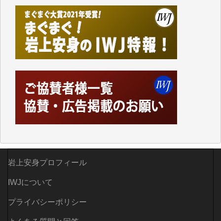
しかし、それが出来なくなって以降はExcelなどを使
ってハイパーリンクを張り、重要と思われる記事にい
つでも簡単にアクセスできるようにして来ました。し
かし、それができるのもコンテンツがサーバーに保存
されているからこそのことであり、そのサーバーが使
えなくなってしまえば二度と視ることが出来なくなっ
てしまいます。
「何とかしなければ、何とかしてほしい。」と思いな
がらも前述した事情でどうにもならない自分の非力に
歯ぎしりするばかりです。（T.M.様）
いつもまともな報道、ありがとうございます。（新城
靖 様）
岩上安身プロフィール
IWJについて
プライバシーポリシー