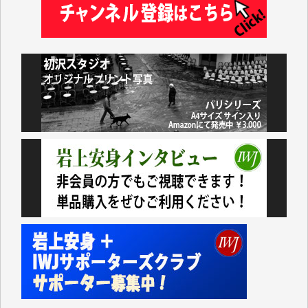
小池説夫 様
アオキカナメ 様
諸般の事情によりIWJ会費払えず今は非会員です。市
民側に立つ講演会にIWJのカメラマンをよく拝見して
おります。コンテンツが失われるのはあまりにもった
いない。少しでもお役立てください。（H.O.様）
今日、僅かですがカンパしました。（T.M.様）
今日、僅かですがカンパしました。IWJの危機を乗り
切るには到底及ばない額ですが病気の妻を抱えている
私にとっては精一杯のカンパです。
かねてよりIWJが発してきた膨大な取材記事や解説記
事、そして各界の方々とのインタビューは大袈裟では
なく、極めて重要な知的財産だと思っています。
Windows7の頃はIWJの動画もRealPlayerで録画でき
て、かなりの動画をDVDに焼きこんで保存していま
した。