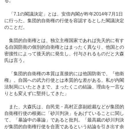
る。
「7.1の閣議決定」とは、安倍内閣が昨年2014年7月1日
に行った、集団的自衛権の行使を容認するとした閣議決定
のことだ。
集団的自衛権とは、独立主権国家であれば先天的に有す
る自国防衛の個別的自衛権とはまったく異なり、他国との
密接性によって後天的に発生し、付与されるものだと大森
氏は言う。
「集団的自衛権の本質は直接的には他国防衛で、『他衛
権』。自国への武力行使とは本質的な差がある。私が内閣
法制局にいたときまで、まったくこの結論、理由を一言な
りとも変えずに堅持してきた」
また、大森氏は、自民党・高村正彦副総裁などが集団的
自衛権行使の根拠に「砂川判決」をあげていることに関し
て、「暴論中の暴論」であると批判。「最高裁の砂川判決
が集団的自衛権行使を合憲であるという結論を引き出す余