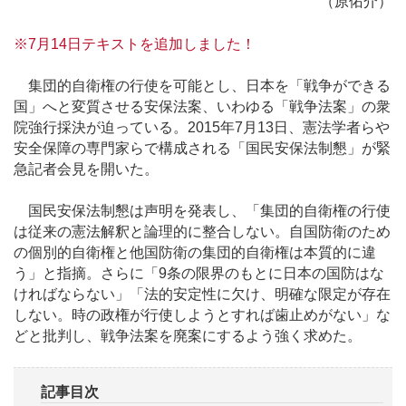
（原佑介）
※7月14日テキストを追加しました！
集団的自衛権の行使を可能とし、日本を「戦争ができる
国」へと変質させる安保法案、いわゆる「戦争法案」の衆
院強行採決が迫っている。2015年7月13日、憲法学者らや
安全保障の専門家らで構成される「国民安保法制懇」が緊
急記者会見を開いた。
国民安保法制懇は声明を発表し、「集団的自衛権の行使
は従来の憲法解釈と論理的に整合しない。自国防衛のため
の個別的自衛権と他国防衛の集団的自衛権は本質的に違
う」と指摘。さらに「9条の限界のもとに日本の国防はな
ければならない」「法的安定性に欠け、明確な限定が存在
しない。時の政権が行使しようとすれば歯止めがない」な
どと批判し、戦争法案を廃案にするよう強く求めた。
記事目次