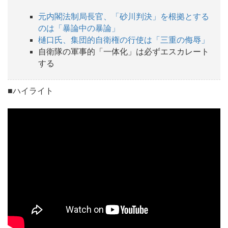
元内閣法制局長官、「砂川判決」を根拠とする
のは「暴論中の暴論」
樋口氏、集団的自衛権の行使は「三重の侮辱」
自衛隊の軍事的「一体化」は必ずエスカレート
する
■ハイライト