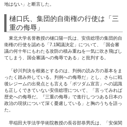
地はない」と断言した。
樋口氏、集団的自衛権の行使は「三
重の侮辱」
東北大学名誉教授の樋口陽一氏は、安倍総理の集団的自
衛権の行使を認める「7.1閣議決定」について、「国会審
議の何十年にもわたる攻防の積み重ねを一気に吹き飛ばし
てしまう、国会審議への侮辱である」と批判する。
「砂川判決を根拠とするのは、判例の読み方の基本をま
ったく踏み外している。判例への侮辱だ」とし、さらに戦
後レジームの出発点とも言える「ポツダム宣言」への認識
も正しくできていない安倍総理について、「言ってみれば
歴史への侮辱だ。『三重の侮辱』で進行しつつある日本の
政治の現状について深く憂慮している」と胸のうちを語っ
た。
早稲田大学法学学術院教授の長谷部恭男氏は、「安保関