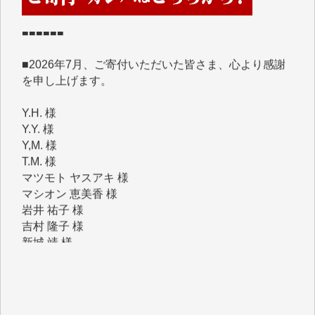
■2026年7月、ご寄付いただいた皆さま、心より感謝
を申し上げます。
Y.H. 様
Y.Y. 様
Y,M. 様
T.M. 様
マツモト ヤスアキ 様
マシオン 恵美香 様
岩井 祐子 様
吉村 隆子 様
新城 靖 様
青木 要 様
T.Y. 様
K.O. 様
Y.S. 様
Y.N. 様
y.m. 様