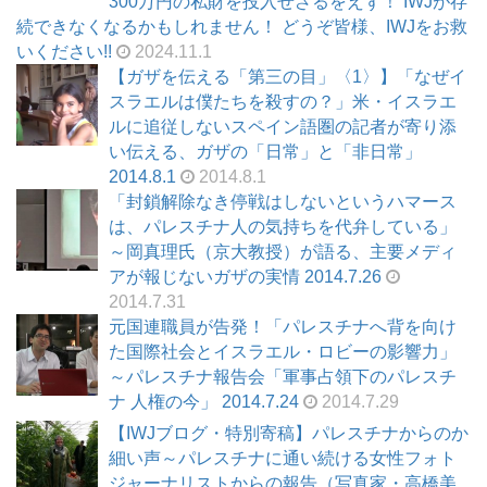
300万円の私財を投入せざるをえず！ IWJが存
続できなくなるかもしれません！ どうぞ皆様、IWJをお救
いください!!
2024.11.1
【ガザを伝える「第三の目」〈1〉】「なぜイ
スラエルは僕たちを殺すの？」米・イスラエ
ルに追従しないスペイン語圏の記者が寄り添
い伝える、ガザの「日常」と「非日常」
2014.8.1
2014.8.1
「封鎖解除なき停戦はしないというハマース
は、パレスチナ人の気持ちを代弁している」
～岡真理氏（京大教授）が語る、主要メディ
アが報じないガザの実情 2014.7.26
2014.7.31
元国連職員が告発！「パレスチナへ背を向け
た国際社会とイスラエル・ロビーの影響力」
～パレスチナ報告会「軍事占領下のパレスチ
ナ 人権の今」 2014.7.24
2014.7.29
【IWJブログ・特別寄稿】パレスチナからのか
細い声～パレスチナに通い続ける女性フォト
ジャーナリストからの報告（写真家・高橋美