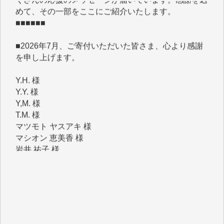
■■■■■■
■2026年7月、ご寄付いただいた皆さま、心より感謝
を申し上げます。
Y.H. 様
Y.Y. 様
Y,M. 様
T.M. 様
マツモト ヤスアキ 様
マシオン 恵美香 様
岩井 祐子 様
吉村 隆子 様
新城 靖 様
青木 要 様
T.Y. 様
K.O. 様
Y.S. 様
Y.N. 様
y.m. 様