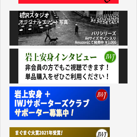
井出 隆太 様
小池説夫 様
アオキカナメ 様
諸般の事情によりIWJ会費払えず今は非会員です。市
民側に立つ講演会にIWJのカメラマンをよく拝見して
おります。コンテンツが失われるのはあまりにもった
いない。少しでもお役立てください。（H.O.様）
今日、僅かですがカンパしました。（T.M.様）
今日、僅かですがカンパしました。IWJの危機を乗り
切るには到底及ばない額ですが病気の妻を抱えている
私にとっては精一杯のカンパです。
かねてよりIWJが発してきた膨大な取材記事や解説記
事、そして各界の方々とのインタビューは大袈裟では
なく、極めて重要な知的財産だと思っています。
Windows7の頃はIWJの動画もRealPlayerで録画でき
て、かなりの動画をDVDに焼きこんで保存していま
した。