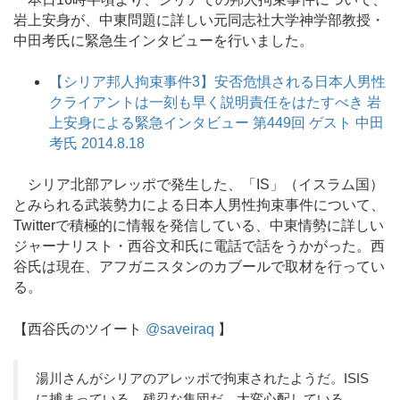
岩上安身が、中東問題に詳しい元同志社大学神学部教授・
中田考氏に緊急生インタビューを行いました。
【シリア邦人拘束事件3】安否危惧される日本人男性
クライアントは一刻も早く説明責任をはたすべき 岩
上安身による緊急インタビュー 第449回 ゲスト 中田
考氏 2014.8.18
シリア北部アレッポで発生した、「IS」（イスラム国）
とみられる武装勢力による日本人男性拘束事件について、
Twitterで積極的に情報を発信している、中東情勢に詳しい
ジャーナリスト・西谷文和氏に電話で話をうかがった。西
谷氏は現在、アフガニスタンのカブールで取材を行ってい
る。
【西谷氏のツイート
@saveiraq
】
湯川さんがシリアのアレッポで拘束されたようだ。ISIS
に捕まっている。残忍な集団だ。大変心配している。