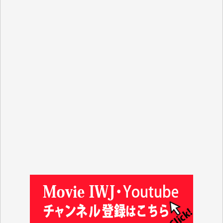
R.N. 様
J.M. 様
T.N. 様
Y.T. 様
T.K. 様
ASAKO TAKAESU 様
マシオン恵美香 様
平野智生 様
山本賢二 様
吉住俊昭 様
徳山匡 様
金 盛起 様
塩川 晃平 様
松本益美 様
井出 隆太 様
及川昭男 様
岩井祐子 様
藤田英之 様
藤岡比左志 様