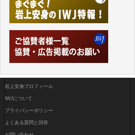
しかし、それが出来なくなって以降はExcelなどを使
ってハイパーリンクを張り、重要と思われる記事にい
つでも簡単にアクセスできるようにして来ました。し
かし、それができるのもコンテンツがサーバーに保存
されているからこそのことであり、そのサーバーが使
えなくなってしまえば二度と視ることが出来なくなっ
てしまいます。
「何とかしなければ、何とかしてほしい。」と思いな
がらも前述した事情でどうにもならない自分の非力に
歯ぎしりするばかりです。（T.M.様）
いつもまともな報道、ありがとうございます。（新城
岩上安身プロフィール
靖 様）
IWJについて
プライバシーポリシー
よくある質問と回答
お問い合わせ