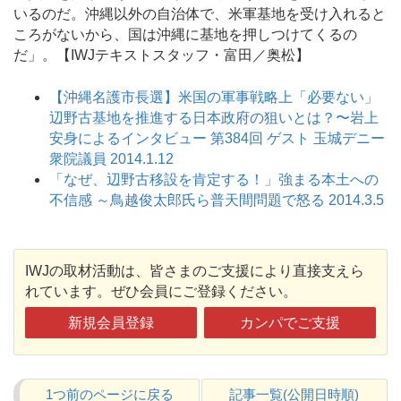
いるのだ。沖縄以外の自治体で、米軍基地を受け入れると
ころがないから、国は沖縄に基地を押しつけてくるの
だ」。【IWJテキストスタッフ・富田／奥松】
【沖縄名護市長選】米国の軍事戦略上「必要ない」
辺野古基地を推進する日本政府の狙いとは？〜岩上
安身によるインタビュー 第384回 ゲスト 玉城デニー
衆院議員 2014.1.12
「なぜ、辺野古移設を肯定する！」強まる本土への
不信感 ～鳥越俊太郎氏ら普天間問題で怒る 2014.3.5
IWJの取材活動は、皆さまのご支援により直接支えら
れています。ぜひ会員にご登録ください。
新規会員登録
カンパでご支援
1つ前のページに戻る
記事一覧(公開日時順)