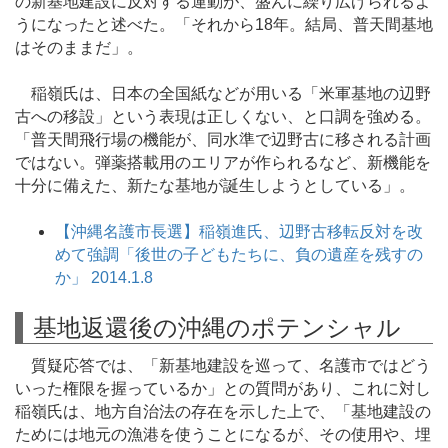
の新基地建設に反対する運動が、盛んに繰り広げられるよ
うになったと述べた。「それから18年。結局、普天間基地
はそのままだ」。
稲嶺氏は、日本の全国紙などが用いる「米軍基地の辺野
古への移設」という表現は正しくない、と口調を強める。
「普天間飛行場の機能が、同水準で辺野古に移される計画
ではない。弾薬搭載用のエリアが作られるなど、新機能を
十分に備えた、新たな基地が誕生しようとしている」。
【沖縄名護市長選】稲嶺進氏、辺野古移転反対を改
めて強調「後世の子どもたちに、負の遺産を残すの
か」 2014.1.8
基地返還後の沖縄のポテンシャル
質疑応答では、「新基地建設を巡って、名護市ではどう
いった権限を握っているか」との質問があり、これに対し
稲嶺氏は、地方自治法の存在を示した上で、「基地建設の
ためには地元の漁港を使うことになるが、その使用や、埋