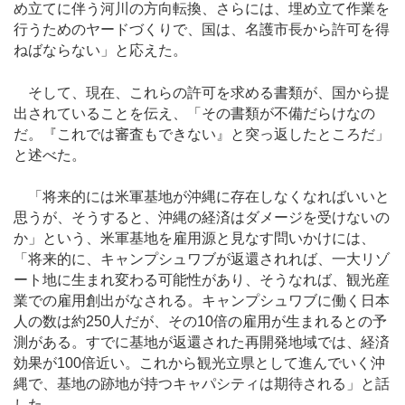
め立てに伴う河川の方向転換、さらには、埋め立て作業を
行うためのヤードづくりで、国は、名護市長から許可を得
ねばならない」と応えた。
そして、現在、これらの許可を求める書類が、国から提
出されていることを伝え、「その書類が不備だらけなの
だ。『これでは審査もできない』と突っ返したところだ」
と述べた。
「将来的には米軍基地が沖縄に存在しなくなればいいと
思うが、そうすると、沖縄の経済はダメージを受けないの
か」という、米軍基地を雇用源と見なす問いかけには、
「将来的に、キャンプシュワブが返還されれば、一大リゾ
ート地に生まれ変わる可能性があり、そうなれば、観光産
業での雇用創出がなされる。キャンプシュワブに働く日本
人の数は約250人だが、その10倍の雇用が生まれるとの予
測がある。すでに基地が返還された再開発地域では、経済
効果が100倍近い。これから観光立県として進んでいく沖
縄で、基地の跡地が持つキャパシティは期待される」と話
した。