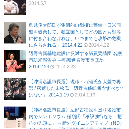
2014.5.7
鳥越俊太郎氏が集団的自衛権に警鐘「日米同
盟を破棄して、独立国としてどの国とも対等
に付き合わなければ、いつまでも攻撃の危機
にさらされる」 2014.4.22
2014.4.22
辺野古新基地建設に反対する議員要請団 名護
市訪米報告会 ―稲嶺進名護市長ほか
2014.2.23
2014.2.23
【沖縄名護市長選】現職・稲嶺氏が大差で再
選 / 落選した末松氏「辺野古移転断念すべきで
はない」 2014.1.19
2014.1.19
【沖縄名護市長選】辺野古移設を巡り名護市
内でシンポジウム 稲嶺氏「移設強行なら、抵
抗の先頭に」 ～新外交イニシアティブ（ND）