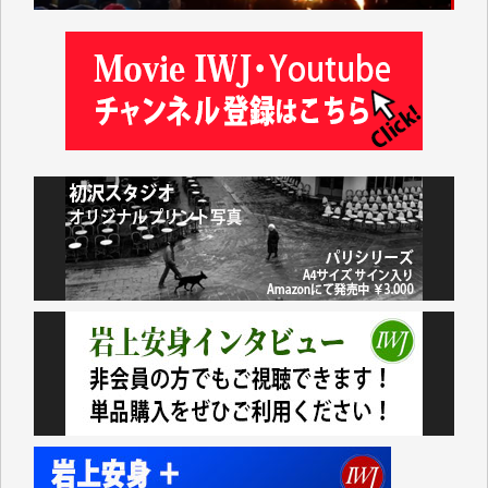
した。
しかし、それが出来なくなって以降はExcelなどを使
ってハイパーリンクを張り、重要と思われる記事にい
つでも簡単にアクセスできるようにして来ました。し
かし、それができるのもコンテンツがサーバーに保存
されているからこそのことであり、そのサーバーが使
えなくなってしまえば二度と視ることが出来なくなっ
てしまいます。
「何とかしなければ、何とかしてほしい。」と思いな
がらも前述した事情でどうにもならない自分の非力に
歯ぎしりするばかりです。（T.M.様）
いつもまともな報道、ありがとうございます。（新城
靖 様）