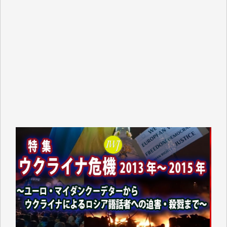
藤岡比左志 様
井出 隆太 様
小池説夫 様
アオキカナメ 様
諸般の事情によりIWJ会費払えず今は非会員です。市
民側に立つ講演会にIWJのカメラマンをよく拝見して
おります。コンテンツが失われるのはあまりにもった
いない。少しでもお役立てください。（H.O.様）
今日、僅かですがカンパしました。（T.M.様）
今日、僅かですがカンパしました。IWJの危機を乗り
切るには到底及ばない額ですが病気の妻を抱えている
私にとっては精一杯のカンパです。
かねてよりIWJが発してきた膨大な取材記事や解説記
事、そして各界の方々とのインタビューは大袈裟では
なく、極めて重要な知的財産だと思っています。
Windows7の頃はIWJの動画もRealPlayerで録画でき
て、かなりの動画をDVDに焼きこんで保存していま