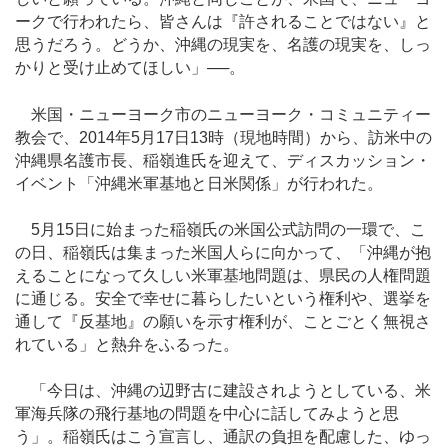
ークで行われたら、皆さんは『許されることではない』と
思うだろう。どうか、沖縄の現実を、名護の現実を、しっ
かりと受け止めてほしい」──。
米国・ニューヨーク市のニューヨーク・コミュニティー
教会で、2014年5月17日13時（現地時間）から、訪米中の
沖縄県名護市長、稲嶺進氏を迎えて、ディスカッション・
イベント「沖縄米軍基地と日米関係」が行われた。
5月15日に始まった稲嶺氏の米国公式訪問の一環で、こ
の日、稲嶺氏は集まった米国人らに向かって、「沖縄が抱
えることになって久しい米軍基地問題は、県民の人権問題
に通じる。安全で幸せに暮らしたいという権利や、選挙を
通して『反基地』の願いを示す権利が、ことごとく無視さ
れている」と熱弁をふるった。
「今日は、沖縄の辺野古に建設されようとしている、米
軍海兵隊の飛行基地の問題を中心に話してみようと思
う」。稲嶺氏はこう宣言し、通訳の負担を配慮した、ゆっ