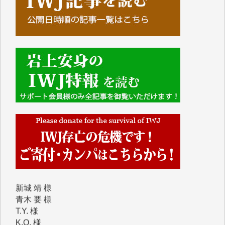
■■■■■■
■2026年7月、ご寄付いただいた皆さま、心より感謝
を申し上げます。
Y.H. 様
Y.Y. 様
Y,M. 様
T.M. 様
マツモト ヤスアキ 様
マシオン 恵美香 様
岩井 祐子 様
吉村 隆子 様
新城 靖 様
青木 要 様
T.Y. 様
K.O. 様
Y.S. 様
Y.N. 様