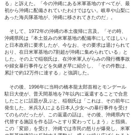
る」と訴えた。「今の沖縄にある米軍基地のすべてが、最
初から沖縄に配備されていたわけではない。岐阜や山梨に
あった海兵隊基地が、沖縄に移されてきたのだ」。
そして、1972年の沖縄の本土復帰に言及。「その時、
沖縄県民は『本土並みの米軍基地の配備率にしてほしい』
と日本政府に要求したが、今なお、その要求は退けられて
おり、在日米軍基地の7割超が沖縄に集められている」と
した。その上で稲嶺氏は、在沖米軍人がらみの飛行機事故
や婦女暴行事件などを矢継ぎ早に紹介し、「その件数は、
累計で約12万件に達する」と強調した。
その後、1996年に当時の橋本龍太郎首相とモンデール
駐日大使が、普天間基地を7年以内に返還することで合意
したことに話題が及ぶと、稲嶺氏は「これは、その前年に
発生した、米兵3人による日本人少女への暴行事件を受け
てのものだったが、この返還の話は、その後、沖縄県内で
代替する施設を作る話へとすり変わってしまう」と指摘。
この「変節」を受け、沖縄では市民の怒りが爆発し、米軍