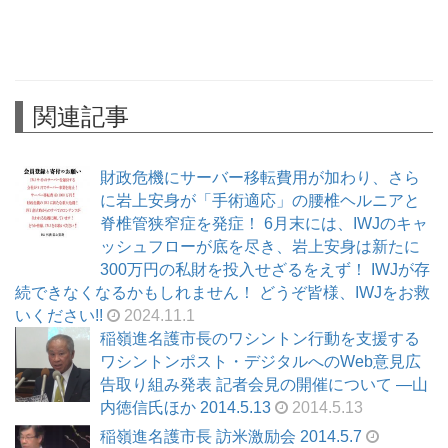
関連記事
財政危機にサーバー移転費用が加わり、さら
に岩上安身が「手術適応」の腰椎ヘルニアと
脊椎管狭窄症を発症！ 6月末には、IWJのキャ
ッシュフローが底を尽き、岩上安身は新たに
300万円の私財を投入せざるをえず！ IWJが存
続できなくなるかもしれません！ どうぞ皆様、IWJをお救
いください!!
2024.11.1
稲嶺進名護市長のワシントン行動を支援する
ワシントンポスト・デジタルへのWeb意見広
告取り組み発表 記者会見の開催について ―山
内徳信氏ほか 2014.5.13
2014.5.13
稲嶺進名護市長 訪米激励会 2014.5.7