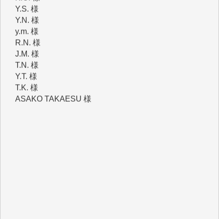
y.m. 様
R.N. 様
J.M. 様
T.N. 様
Y.T. 様
T.K. 様
ASAKO TAKAESU 様
マシオン恵美香 様
平野智生 様
山本賢二 様
吉住俊昭 様
徳山匡 様
金 盛起 様
塩川 晃平 様
松本益美 様
井出 隆太 様
及川昭男 様
岩井祐子 様
藤田英之 様