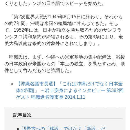
くりとしたテンポの日本語でスピーチを始めた。
「第2次世界大戦が1945年8月15日に終わり、それから
の約7年間、沖縄は米国の植民地に甘んじてきた。そし
て、1952年には、日本が独立を勝ち取るためのサンフラ
ンシスコ講和条約が締結されるも、その第3条により、奄
美大島以南は条約の対象外にされてしまう」。
稲嶺氏は、まず、沖縄への米軍基地の集中配備は、戦後
の日本政府が米国からの「本土の独立」を果たすため、条
件として呑んだものと強調した。
【沖縄名護市長選】「これは沖縄だけでなく日本全
体の問題」 ～岩上安身によるインタビュー 第382回
ゲスト 稲嶺進名護市長 2014.1.11
記事目次
辺野古への「移設」ではなく「新設」だ