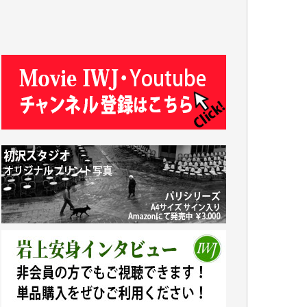
J.M. 様
T.N. 様
Y.T. 様
T.K. 様
ASAKO TAKAESU 様
マシオン恵美香 様
平野智生 様
山本賢二 様
吉住俊昭 様
徳山匡 様
金 盛起 様
塩川 晃平 様
松本益美 様
井出 隆太 様
及川昭男 様
岩井祐子 様
藤田英之 様
藤岡比左志 様
井出 隆太 様
小池説夫 様