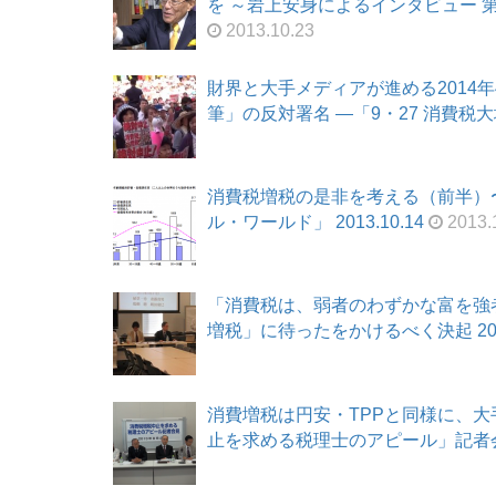
を ～岩上安身によるインタビュー 第36
2013.10.23
財界と大手メディアが進める2014年
筆」の反対署名 ―「9・27 消費税大増
消費税増税の是非を考える（前半）
ル・ワールド」 2013.10.14
2013.
「消費税は、弱者のわずかな富を強
増税」に待ったをかけるべく決起 2013
消費増税は円安・TPPと同様に、大
止を求める税理士のアピール」記者会見 2