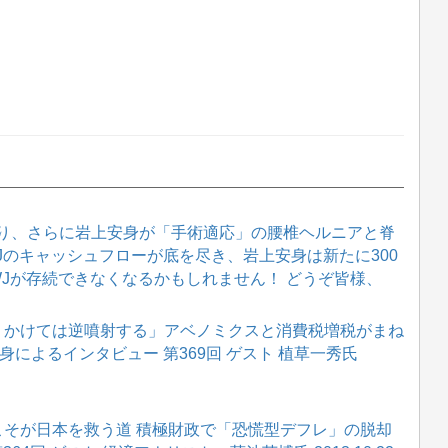
り、さらに岩上安身が「手術適応」の腰椎ヘルニアと脊
WJのキャッシュフローが底を尽き、岩上安身は新たに300
WJが存続できなくなるかもしれません！ どうぞ皆様、
りかけては逆噴射する」アベノミクスと消費税増税がまね
によるインタビュー 第369回 ゲスト 植草一秀氏
こそが日本を救う道 積極財政で「恐慌型デフレ」の脱却