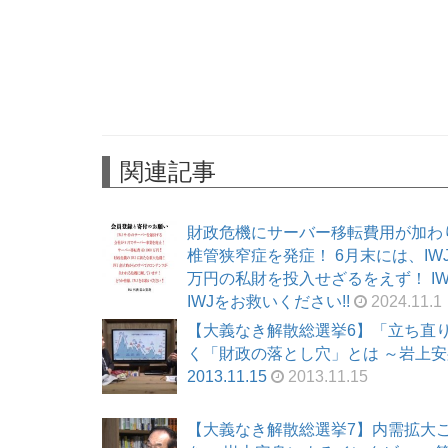
関連記事
財政危機にサーバー移転費用が加わ
椎管狭窄症を発症！ 6月末には、I
万円の私財を投入せざるをえず！ I
IWJをお救いください!!
2024.11.1
【大義なき解散総選挙6】「立ち直
く「財政の落とし穴」とは ～岩上安身
2013.11.15
2013.11.15
【大義なき解散総選挙7】内需拡大