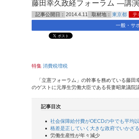
藤田幸久政経フォーラム ―講演 長
記事公開日：
2014.4.11
取材地：
東京都
テ
一般・サ
特集
消費税増税
「立憲フォーラム」の幹事を務めている藤田幸
のゲストに元厚生労働大臣である長妻昭衆議院議
記事目次
社会保障給付費がOECDの中でも平均
格差是正していく大きな政府でいかざ
労働生産性が年々減少