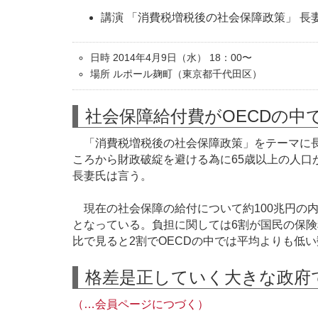
講演 「消費税増税後の社会保障政策」 長
日時 2014年4月9日（水） 18：00〜
場所 ルポール麹町（東京都千代田区）
社会保障給付費がOECDの中
「消費税増税後の社会保障政策」をテーマに長
ころから財政破綻を避ける為に65歳以上の人口
長妻氏は言う。
現在の社会保障の給付について約100兆円の
となっている。負担に関しては6割が国民の保険
比で見ると2割でOECDの中では平均よりも低
格差是正していく大きな政府
（…会員ページにつづく）