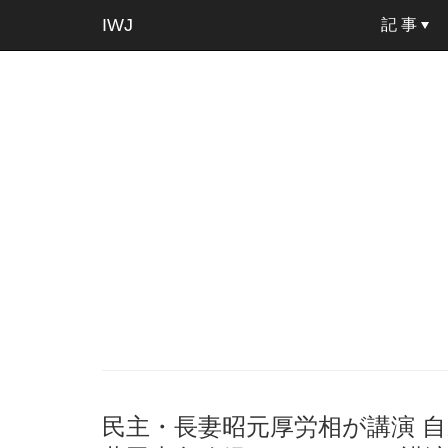
IWJ
記 事
民主・長妻昭元厚労相が講演 自