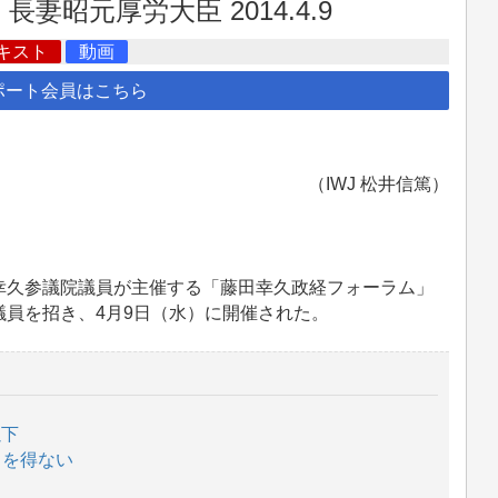
妻昭元厚労大臣 2014.4.9
キスト
動画
ポート会員はこちら
（IWJ 松井信篤）
久参議院議員が主催する「藤田幸久政経フォーラム」
員を招き、4月9日（水）に開催された。
以下
るを得ない