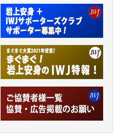
アオキカナメ 様
諸般の事情によりIWJ会費払えず今は非会員
です。市民側に立つ講演会にIWJのカメラマ
ンをよく拝見しております。コンテンツが失
われるのはあまりにもったいない。少しでも
お役立てください。（H.O.様）
今日、僅かですがカンパしました。（T.M.
様）
今日、僅かですがカンパしました。IWJの危
機を乗り切るには到底及ばない額ですが病気
の妻を抱えている私にとっては精一杯のカン
パです。
かねてよりIWJが発してきた膨大な取材記事
や解説記事、そして各界の方々とのインタビ
ューは大袈裟ではなく、極めて重要な知的財
産だと思っています。