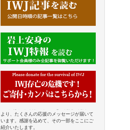
■■■■■■
IWJには、ご寄付・カンパをいただいた方々
より、たくさんの応援のメッセージが届いて
います。感謝を込めて、その一部をここにご
紹介いたします。
■■■■■■