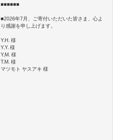
■2026年7月、ご寄付いただいた皆さま、心よ
り感謝を申し上げます。
Y.H. 様
Y.Y. 様
Y,M. 様
T.M. 様
マツモト ヤスアキ 様
マシオン 恵美香 様
岩井 祐子 様
吉村 隆子 様
新城 靖 様
青木 要 様
T.Y. 様
K.O. 様
Y.S. 様
Y.N. 様
y.m. 様
R.N. 様