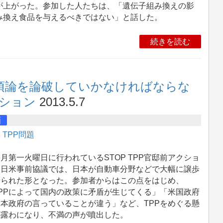
が上がった。参加した人たちは、「遺伝子組み換えの影
み換え食品を与えるべきではない」と話した。
続きを読む
条項論を論破していかなければならな
クション
2013.5.7
画
集
TPP問題
第一火曜日に行われているSTOP TPP官邸前アクショ
。日米事前協議では、日本が自動車分野などで大幅に譲歩
せられた形となった。参加者からはこの点をはじめ、
PPによって国内の政策に矛盾が生じてくる」「米国政府
本政府の言っていることが違う」など、TPPをめぐる懸
が露わになり、不満の声が噴出した。