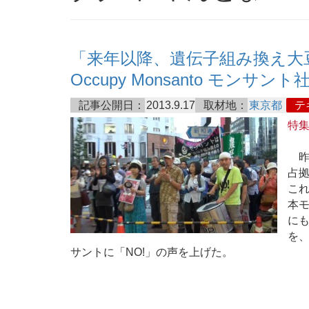
「来年以降、遺伝子組み換え大
Occupy Monsanto モンサ
記事公開日：
2013.9.17
取材地：
東京都
テ
特
昨年
占拠
これ
本
に
を
サントに「NO!」の声を上げた。