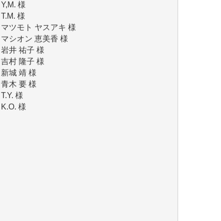
マシオン 恵美香 様
岩井 祐子 様
吉村 隆子 様
新城 靖 様
青木 要 様
T.Y. 様
K.O. 様
Y.S. 様
Y.N. 様
y.m. 様
R.N. 様
J.M. 様
T.N. 様
Y.T. 様
T.K. 様
ASAKO TAKAESU 様
マシオン恵美香 様
平野智生 様
山本賢二 様