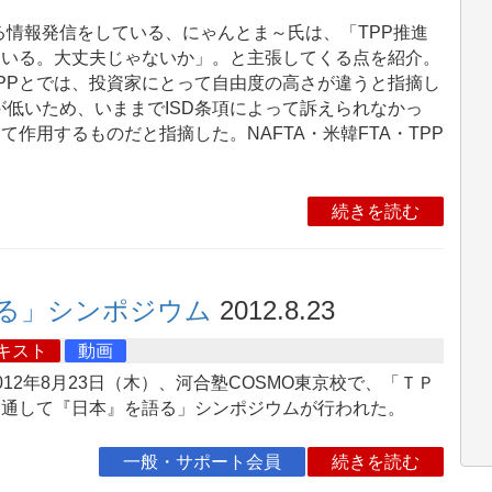
情報発信をしている、にゃんとま～氏は、「TPP推進
ている。大丈夫じゃないか」。と主張してくる点を紹介。
TPPとでは、投資家にとって自由度の高さが違うと指摘し
低いため、いままでISD条項によって訴えられなかっ
て作用するものだと指摘した。NAFTA・米韓FTA・TPP
続きを読む
る」シンポジウム
2012.8.23
キスト
動画
12年8月23日（木）、河合塾COSMO東京校で、「ＴＰ
を通して『日本』を語る」シンポジウムが行われた。
一般・サポート会員
続きを読む