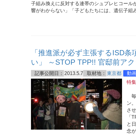
子組み換えに反対する連帯のシュプレヒコール
響がわからない」「子どもたちには、遺伝子組
「推進派が必ず主張するISD
い」 ～STOP TPP!! 官邸前ア
記事公開日：
2013.5.7
取材地：
東京都
動
特
毎月
ン
さ
「T
と日
念