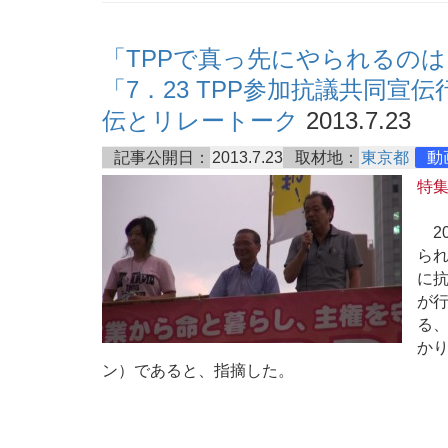
「TPPで真っ先にやられるの
「7．23 TPP参加抗議共同宣伝
伝とリレートーク
2013.7.23
記事公開日：
2013.7.23
取材地：
東京都
動
特
20
られ
に
が行
る、
か
ン）であると、指摘した。