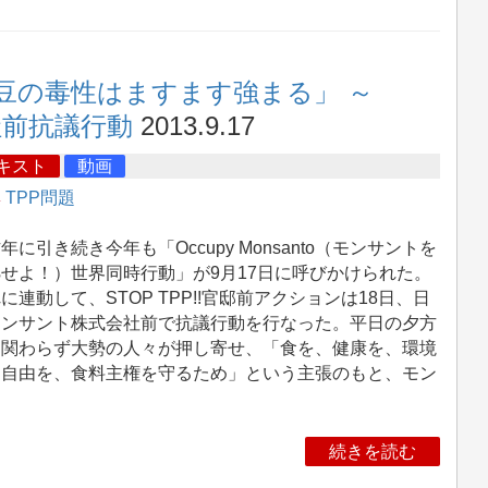
豆の毒性はますます強まる」 ～
ント社前抗議行動
2013.9.17
キスト
動画
集
TPP問題
に引き続き今年も「Occupy Monsanto（モンサントを
せよ！）世界同時行動」が9月17日に呼びかけられた。
に連動して、STOP TPP!!官邸前アクションは18日、日
モンサント株式会社前で抗議行動を行なった。平日の夕方
も関わらず大勢の人々が押し寄せ、「食を、健康を、環境
、自由を、食料主権を守るため」という主張のもと、モン
続きを読む