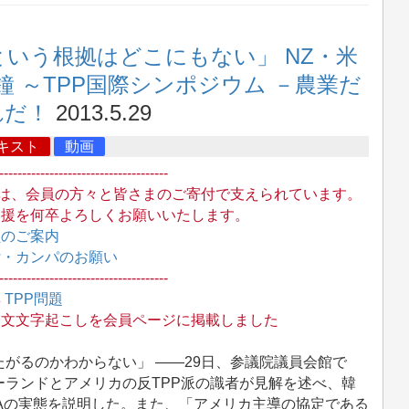
という根拠はどこにもない」 NZ・米
鐘 ～TPP国際シンポジウム －農業だ
れだ！
2013.5.29
キスト
動画
-------------------------------------
Jは、会員の方々と皆さまのご寄付で支えられています。
支援を何卒よろしくお願いいたします。
員のご案内
付・カンパのお願い
-------------------------------------
集
TPP問題
全文文字起こしを会員ページに掲載しました
がるのかわからない」 ――29日、参議院議員会館で
ーランドとアメリカの反TPP派の識者が見解を述べ、韓
TAの実態を説明した。また、「アメリカ主導の協定である