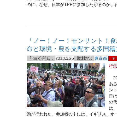
のに、なぜ、日本がTPPに参加したがるのか、
「ノー！ノー！モンサント！食糧
命と環境・農を支配する多国籍大
記事公開日：
2013.5.25
取材地：
東京都
テ
特
20
あ
ント
日
の
は
動が行われた。参加者の中には、イギリス、オ