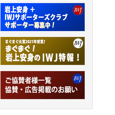
今日、僅かですがカンパしました。（T.M.
様）
今日、僅かですがカンパしました。IWJの危
機を乗り切るには到底及ばない額ですが病気
の妻を抱えている私にとっては精一杯のカン
パです。
かねてよりIWJが発してきた膨大な取材記事
や解説記事、そして各界の方々とのインタビ
ューは大袈裟ではなく、極めて重要な知的財
産だと思っています。
Windows7の頃はIWJの動画もRealPlayerで録
画できて、かなりの動画をDVDに焼きこんで
保存していました。
しかし、それが出来なくなって以降はExcelな
どを使ってハイパーリンクを張り、重要と思
われる記事にいつでも簡単にアクセスできる
ようにして来ました。しかし、それができる
のもコンテンツがサーバーに保存されている