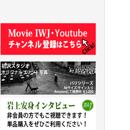
吉住俊昭 様
徳山匡 様
金 盛起 様
塩川 晃平 様
松本益美 様
井出 隆太 様
及川昭男 様
岩井祐子 様
藤田英之 様
藤岡比左志 様
井出 隆太 様
小池説夫 様
アオキカナメ 様
諸般の事情によりIWJ会費払えず今は非会員
です。市民側に立つ講演会にIWJのカメラマ
ンをよく拝見しております。コンテンツが失
われるのはあまりにもったいない。少しでも
お役立てください。（H.O.様）