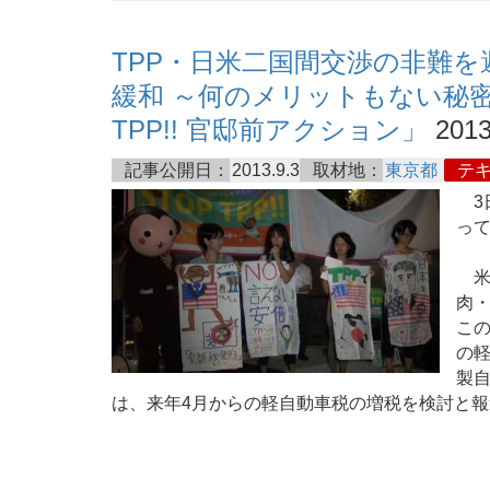
TPP・日米二国間交渉の非難
緩和 ～何のメリットもない秘密
TPP!! 官邸前アクション」
2013
記事公開日：
2013.9.3
取材地：
東京都
テ
3
って
米
肉
こ
の
製
は、来年4月からの軽自動車税の増税を検討と