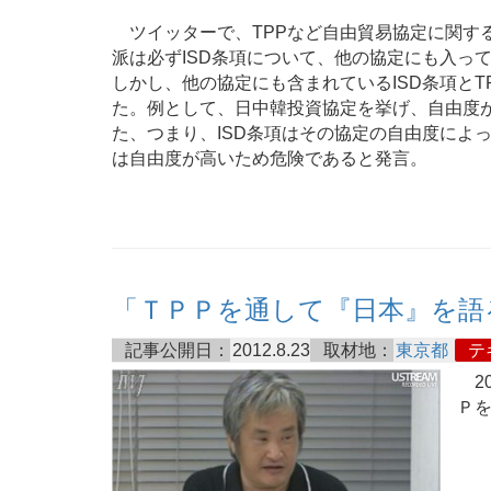
ツイッターで、TPPなど自由貿易協定に関する
派は必ずISD条項について、他の協定にも入っ
しかし、他の協定にも含まれているISD条項と
た。例として、日中韓投資協定を挙げ、自由度が
た、つまり、ISD条項はその協定の自由度によっ
は自由度が高いため危険であると発言。
「ＴＰＰを通して『日本』を語
記事公開日：
2012.8.23
取材地：
東京都
テ
20
Ｐ