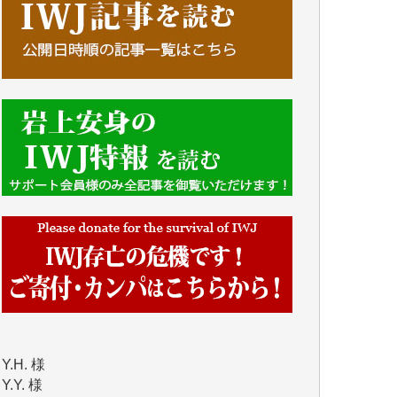
■■■■■■
IWJには、ご寄付・カンパをいただいた方々
より、たくさんの応援のメッセージが届いて
います。感謝を込めて、その一部をここにご
紹介いたします。
■■■■■■
■2026年7月、ご寄付いただいた皆さま、心よ
り感謝を申し上げます。
Y.H. 様
Y.Y. 様
Y,M. 様
T.M. 様
マツモト ヤスアキ 様