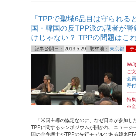
「TPPで聖域6品目は守られる
国・韓国の反TPP派の識者が警
けじゃない？ TPPの問題はこ
記事公開日：
2013.5.29
取材地：
東京都
テ
------
IW
ご
会
寄
------
特
※
「米国主導の協定なのに、なぜ日本が参加した
TPPに関するシンポジウムが開かれ、ニュージ
国の金弁護士がTPPの先行モデルである韓米F