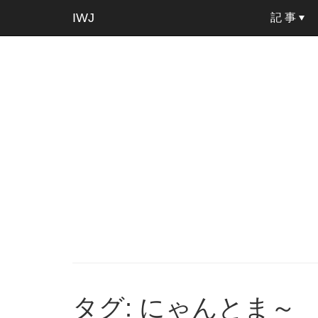
IWJ
記 事
タグ: にゃんとま～