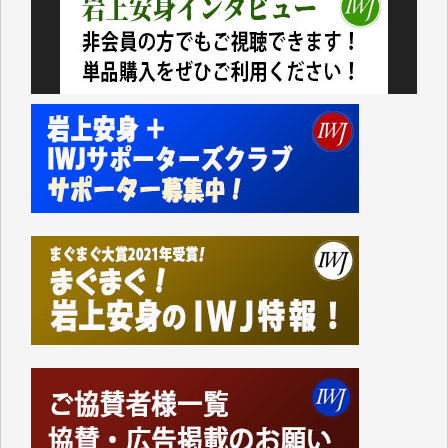
かねてよりIWJが発してきた膨大な取材記事や解説記
事、そして各界の方々とのインタビューは大袈裟では
なく、極めて重要な知的財産だと思っています。
Windows7の頃はIWJの動画もRealPlayerで録画でき
て、かなりの動画をDVDに焼きこんで保存していま
した。
しかし、それが出来なくなって以降はExcelなどを使
ってハイパーリンクを張り、重要と思われる記事にい
つでも簡単にアクセスできるようにして来ました。し
かし、それができるのもコンテンツがサーバーに保存
されているからこそのことであり、そのサーバーが使
えなくなってしまえば二度と視ることが出来なくなっ
てしまいます。
「何とかしなければ、何とかしてほしい。」と思いな
がらも前述した事情でどうにもならない自分の非力に
歯ぎしりするばかりです。（T.M.様）
いつもまともな報道、ありがとうございます。（新城
靖 様）