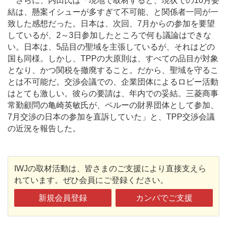
さらに、内田氏は「現地で取材すると、現状での10月妥
結は、懸案イシューが多すぎて不可能、と関係者一同が一
致した感想だった。日本は、次回、7月からの参加を要望
しているが、2～3日参加したところで何も議論はできな
い。日本は、5品目の聖域を主張しているが、それはどの
国も同様。しかし、TPPの大原則は、すべての品目が対象
となり、かつ関税を撤廃すること。だから、聖域を守るこ
とは不可能だ。交渉会議での、企業団体によるロビー活動
はとても激しい。彼らの要請は、年内での妥結。三菱商事
常勤顧問の亀崎英敏氏が、ペルーの財界団体として参加、
7月交渉の日本の参加を直訴していた」と、TPP交渉会議
の近況を報告した。
IWJの取材活動は、皆さまのご支援により直接支えら
れています。ぜひ会員にご登録ください。
新規会員登録
カンパでご支援