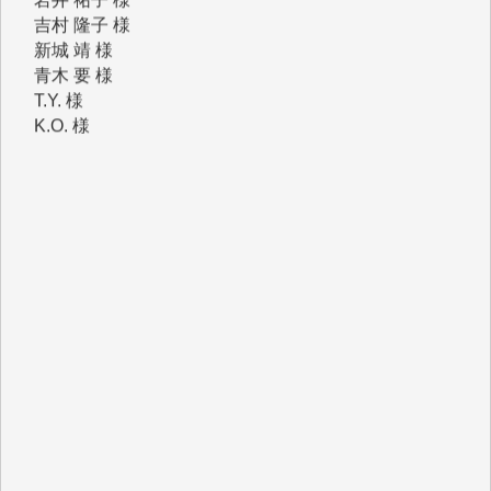
青木 要 様
T.Y. 様
K.O. 様
Y.S. 様
Y.N. 様
y.m. 様
R.N. 様
J.M. 様
T.N. 様
Y.T. 様
T.K. 様
ASAKO TAKAESU 様
マシオン恵美香 様
平野智生 様
山本賢二 様
吉住俊昭 様
徳山匡 様
金 盛起 様
塩川 晃平 様