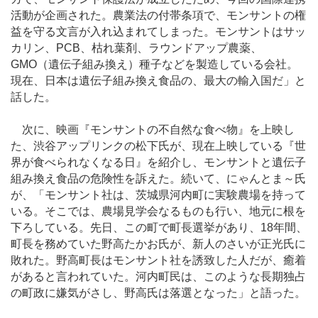
活動が企画された。農業法の付帯条項で、モンサントの権
益を守る文言が入れ込まれてしまった。モンサントはサッ
カリン、PCB、枯れ葉剤、ラウンドアップ農薬、
GMO（遺伝子組み換え）種子などを製造している会社。
現在、日本は遺伝子組み換え食品の、最大の輸入国だ」と
話した。
次に、映画『モンサントの不自然な食べ物』を上映し
た、渋谷アップリンクの松下氏が、現在上映している『世
界が食べられなくなる日』を紹介し、モンサントと遺伝子
組み換え食品の危険性を訴えた。続いて、にゃんとま～氏
が、「モンサント社は、茨城県河内町に実験農場を持って
いる。そこでは、農場見学会なるものも行い、地元に根を
下ろしている。先日、この町で町長選挙があり、18年間、
町長を務めていた野高たかお氏が、新人のさいが正光氏に
敗れた。野高町長はモンサント社を誘致した人だが、癒着
があると言われていた。河内町民は、このような長期独占
の町政に嫌気がさし、野高氏は落選となった」と語った。