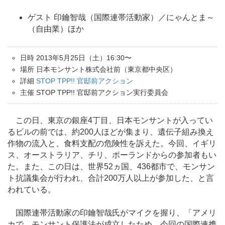
ゲスト 印鑰智哉（国際連帯活動家）／にゃんとま～
（自由業）ほか
日時 2013年5月25日（土）16:30〜
場所 日本モンサント株式会社前（東京都中央区）
詳細
STOP TPP!! 官邸前アクション
主催 STOP TPP!! 官邸前アクション実行委員会
この日、東京の銀座4丁目、日本モンサントが入ってい
るビルの前では、約200人ほどが集まり、遺伝子組み換え
作物の流入と、食料支配の危険性を訴えた。今回、イギリ
ス、オーストラリア、チリ、ポーランドからの参加者もい
た。また、この日は、世界52ヵ国、436都市で、モンサン
ト抗議集会が行われ、合計200万人以上が参加した、と言
われている。
国際連帯活動家の印鑰智哉氏がマイクを握り、「アメリ
カで、モンサント保護法が成立したため、今回の国際連携