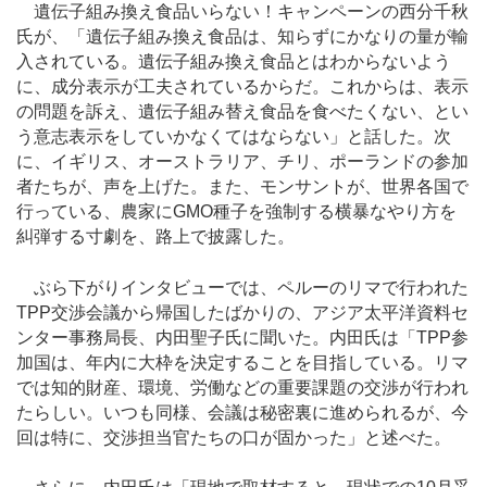
遺伝子組み換え食品いらない！キャンペーンの西分千秋
氏が、「遺伝子組み換え食品は、知らずにかなりの量が輸
入されている。遺伝子組み換え食品とはわからないよう
に、成分表示が工夫されているからだ。これからは、表示
の問題を訴え、遺伝子組み替え食品を食べたくない、とい
う意志表示をしていかなくてはならない」と話した。次
に、イギリス、オーストラリア、チリ、ポーランドの参加
者たちが、声を上げた。また、モンサントが、世界各国で
行っている、農家にGMO種子を強制する横暴なやり方を
糾弾する寸劇を、路上で披露した。
ぶら下がりインタビューでは、ペルーのリマで行われた
TPP交渉会議から帰国したばかりの、アジア太平洋資料セ
ンター事務局長、内田聖子氏に聞いた。内田氏は「TPP参
加国は、年内に大枠を決定することを目指している。リマ
では知的財産、環境、労働などの重要課題の交渉が行われ
たらしい。いつも同様、会議は秘密裏に進められるが、今
回は特に、交渉担当官たちの口が固かった」と述べた。