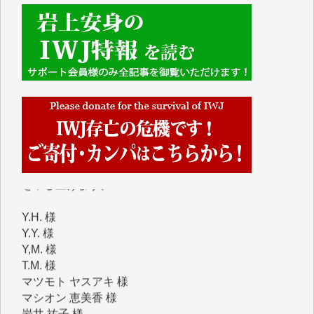
■■■■■■
IWJには、ご寄付・カンパをいただいた方々より、た
くさんの応援のメッセージが届いています。感謝を込
めて、その一部をここにご紹介いたします。
■■■■■■
■2026年7月、ご寄付いただいた皆さま、心より感謝
を申し上げます。
Y.H. 様
Y.Y. 様
Y,M. 様
T.M. 様
マツモト ヤスアキ 様
マシオン 恵美香 様
岩井 祐子 様
吉村 隆子 様
新城 靖 様