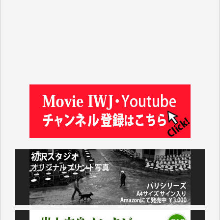
松本益美 様
井出 隆太 様
及川昭男 様
岩井祐子 様
藤田英之 様
藤岡比左志 様
井出 隆太 様
小池説夫 様
アオキカナメ 様
諸般の事情によりIWJ会費払えず今は非会員です。市
民側に立つ講演会にIWJのカメラマンをよく拝見して
おります。コンテンツが失われるのはあまりにもった
いない。少しでもお役立てください。（H.O.様）
今日、僅かですがカンパしました。（T.M.様）
今日、僅かですがカンパしました。IWJの危機を乗り
切るには到底及ばない額ですが病気の妻を抱えている
私にとっては精一杯のカンパです。