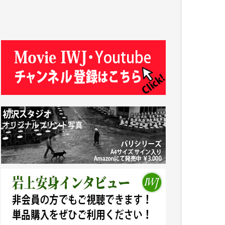
Y.T. 様
T.K. 様
ASAKO TAKAESU 様
マシオン恵美香 様
平野智生 様
山本賢二 様
吉住俊昭 様
徳山匡 様
金 盛起 様
塩川 晃平 様
松本益美 様
井出 隆太 様
及川昭男 様
岩井祐子 様
藤田英之 様
藤岡比左志 様
井出 隆太 様
小池説夫 様
アオキカナメ 様