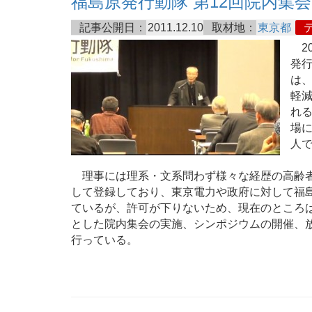
福島原発行動隊 第12回院内集会
記事公開日：
2011.12.10
取材地：
東京都
20
発行
は
軽
れる
場
人
理事には理系・文系問わず様々な経歴の高齢者
して登録しており、東京電力や政府に対して福
ているが、許可が下りないため、現在のところ
とした院内集会の実施、シンポジウムの開催、
行っている。