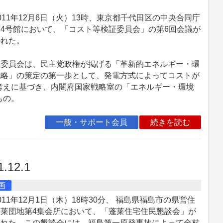
11年12月6日（火）13時、東京都千代田区の中央合同庁
4号館において、「コスト等検証委員会」の第6回会議が
かれた。
委員会は、民主党政権が掲げる「革新的エネルギー・環
戦略」の策定の第一歩として、発電方式によってコストが
考えに基づき、内閣府国家戦略室の「エネルギー・環境
もの。
一般・サポート会員
続きを読む
.12.1
画
11年12月1日（木）18時30分、 福島県福島市の県営住
蓬莱団地第4集会所において、「蓬莱住宅住民懇談会」が
われた。この懇談会には、福島第一原発事故によって全村