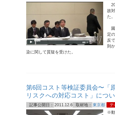
20
故対
た
園
定
反
則
染に関して質疑を受けた。
第6回コスト等検証委員会〜「
リスクへの対応コスト」につ
記事公開日：
2011.12.6
取材地：
東京都
テ
※