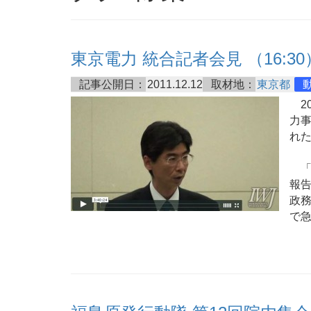
東京電力 統合記者会見 （16:30
記事公開日：
2011.12.12
取材地：
東京都
20
力事
れ
「
報
政
で