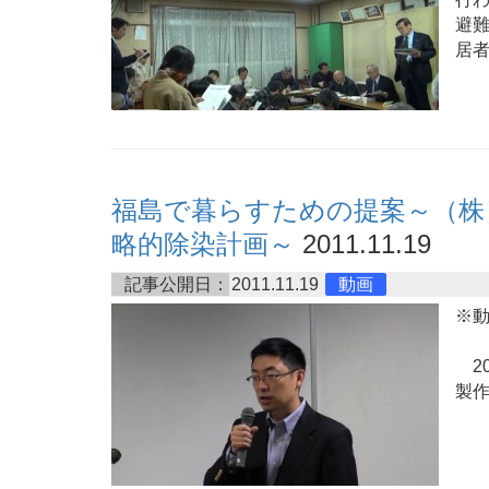
避
居
福島で暮らすための提案～（株
略的除染計画～
2011.11.19
記事公開日：
2011.11.19
動画
※
20
製