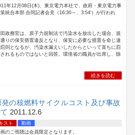
11年12月08日(木)、東京電力本社で、政府・東京電力事
策統合本部 合同記者会見（16:30～、3:54′）が行われ
。
田政務官は、原子力規制法で汚染水を放出した場合、規
の通りの保安措置違反となり、保安に必要な措置を命じ違
で罰則となるが、汚染水漏えいしたからといって直ちに罰
かされるものではないと回答。環境省の職員が出席し、除
続きを読む
原発の核燃料サイクルコスト及び事故
いて
2011.12.6
キスト
動画
動画のご視聴は会員限定となります。