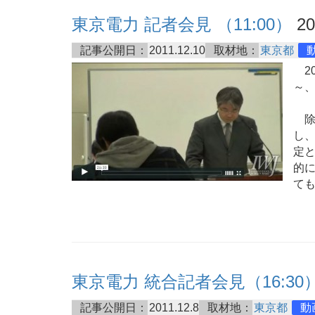
東京電力 記者会見 （11:00）
20
記事公開日：
2011.12.10
取材地：
東京都
20
～、
除
し
定
的
て
東京電力 統合記者会見（16:30
記事公開日：
2011.12.8
取材地：
東京都
動