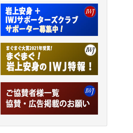
諸般の事情によりIWJ会費払えず今は非会員
です。市民側に立つ講演会にIWJのカメラマ
ンをよく拝見しております。コンテンツが失
われるのはあまりにもったいない。少しでも
お役立てください。（H.O.様）
今日、僅かですがカンパしました。（T.M.
様）
今日、僅かですがカンパしました。IWJの危
機を乗り切るには到底及ばない額ですが病気
の妻を抱えている私にとっては精一杯のカン
パです。
かねてよりIWJが発してきた膨大な取材記事
や解説記事、そして各界の方々とのインタビ
ューは大袈裟ではなく、極めて重要な知的財
産だと思っています。
Windows7の頃はIWJの動画もRealPlayerで録
画できて、かなりの動画をDVDに焼きこんで