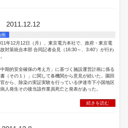
）
2011.12.12
動画
11年12月12日（月）、東京電力本社で、政府・東京電
故対策統合本部 合同記者会見（16:30～、3:40′）が行わ
た。
中期的安全確保の考え方」に基づく施設運営計画に係る
告書（その１）」に関して各機関から意見が続いた。園田
務官から、除染の実証実験を行っている伊達市下小国地区
急病人発生その後当該作業員死亡と発表があった。
続きを読む