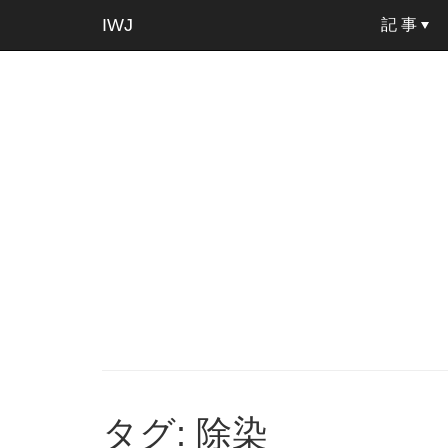
IWJ
記 事
タグ: 除染