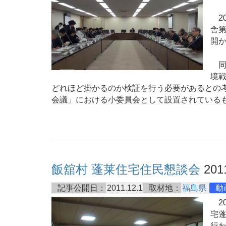
20
舎第
開
同
境
どれほど掛かるのか検証を行う必要があるとの
会議」における小委員会として設置されている
飯舘村 蓬莱住宅住民懇談会
2011
記事公開日：
2011.12.1
取材地：
福島県
動
20
宅
行