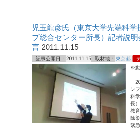
児玉龍彦氏（東京大学先端科学
プ総合センター所長）記者説明
言
2011.11.15
記事公開日：
2011.11.15
取材地：
東京都
※
20
ン
科
長
教
除
緊