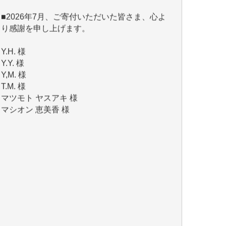
り感謝を申し上げます。
Y.H. 様
Y.Y. 様
Y,M. 様
T.M. 様
マツモト ヤスアキ 様
マシオン 恵美香 様
岩井 祐子 様
吉村 隆子 様
新城 靖 様
青木 要 様
T.Y. 様
K.O. 様
Y.S. 様
Y.N. 様
y.m. 様
R.N. 様
J.M. 様
T.N. 様