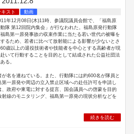
2011.12.8
テキスト
動画
11年12月08日(木)11時、参議院議員会館で、「福島原
動隊 第12回院内集会」が行なわれた。福島原発行動隊
、福島第一原発事故の収束作業に当たる若い世代の被曝を
減するため、若者に比べて放射能による影響が少ないとさ
60歳以上の退役技術者や技能者を中心とする高齢者が現
に赴いて行動することを目的として結成された公益社団法
である。
が名を連ねている。また、行動隊には約600名が隊員と
島第一原発や周辺の立入禁止区域への赴任許可を申請し
は、政府や東電に対する提言、国会議員への啓蒙を目的
放射線のモニタリング、福島第一原発の現状分析などを
続きを読む