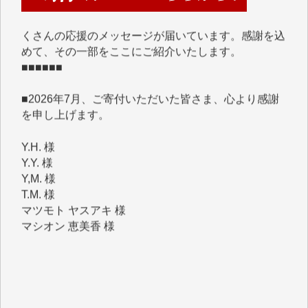
くさんの応援のメッセージが届いています。感謝を込
めて、その一部をここにご紹介いたします。
■■■■■■
■2026年7月、ご寄付いただいた皆さま、心より感謝
を申し上げます。
Y.H. 様
Y.Y. 様
Y,M. 様
T.M. 様
マツモト ヤスアキ 様
マシオン 恵美香 様
岩井 祐子 様
吉村 隆子 様
新城 靖 様
青木 要 様
T.Y. 様
K.O. 様