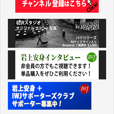
藤田英之 様
藤岡比左志 様
井出 隆太 様
小池説夫 様
アオキカナメ 様
諸般の事情によりIWJ会費払えず今は非会員です。市
民側に立つ講演会にIWJのカメラマンをよく拝見して
おります。コンテンツが失われるのはあまりにもった
いない。少しでもお役立てください。（H.O.様）
今日、僅かですがカンパしました。（T.M.様）
今日、僅かですがカンパしました。IWJの危機を乗り
切るには到底及ばない額ですが病気の妻を抱えている
私にとっては精一杯のカンパです。
かねてよりIWJが発してきた膨大な取材記事や解説記
事、そして各界の方々とのインタビューは大袈裟では
なく、極めて重要な知的財産だと思っています。