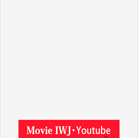
Y.S. 様
Y.N. 様
y.m. 様
R.N. 様
J.M. 様
T.N. 様
Y.T. 様
T.K. 様
ASAKO TAKAESU 様
マシオン恵美香 様
平野智生 様
山本賢二 様
吉住俊昭 様
徳山匡 様
金 盛起 様
塩川 晃平 様
松本益美 様
井出 隆太 様
及川昭男 様
岩井祐子 様