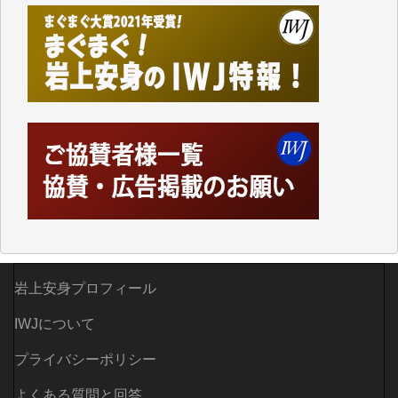
Windows7の頃はIWJの動画もRealPlayerで録画でき
て、かなりの動画をDVDに焼きこんで保存していま
した。
しかし、それが出来なくなって以降はExcelなどを使
ってハイパーリンクを張り、重要と思われる記事にい
つでも簡単にアクセスできるようにして来ました。し
かし、それができるのもコンテンツがサーバーに保存
されているからこそのことであり、そのサーバーが使
えなくなってしまえば二度と視ることが出来なくなっ
てしまいます。
「何とかしなければ、何とかしてほしい。」と思いな
がらも前述した事情でどうにもならない自分の非力に
歯ぎしりするばかりです。（T.M.様）
岩上安身プロフィール
いつもまともな報道、ありがとうございます。（新城
靖 様）
IWJについて
プライバシーポリシー
よくある質問と回答