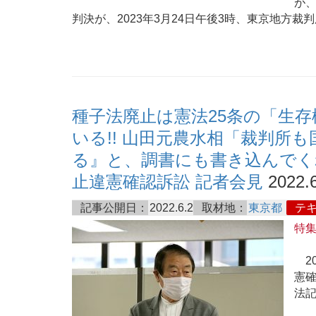
が
判決が、2023年3月24日午後3時、東京地方裁
種子法廃止は憲法25条の「生存
いる!! 山田元農水相「裁判所
る』と、調書にも書き込んでくれ
止違憲確認訴訟 記者会見
2022.6
記事公開日：
2022.6.2
取材地：
東京都
テ
特
20
憲
法