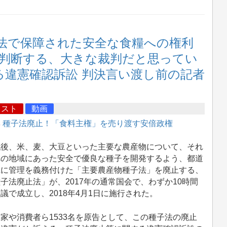
法で保障された安全な食糧への権利
判断する、大きな裁判だと思ってい
する違憲確認訴訟 判決言い渡し前の記者
キスト
動画
集
種子法廃止！「食料主権」を売り渡す安倍政権
後、米、麦、大豆といった主要な農産物について、それ
れの地域にあった安全で優良な種子を開発するよう、都道
県に管理を義務付けた「主要農産物種子法」を廃止する、
子法廃止法」が、2017年の通常国会で、わずか10時間
議で成立し、2018年4月1日に施行された。
家や消費者ら1533名を原告として、この種子法の廃止