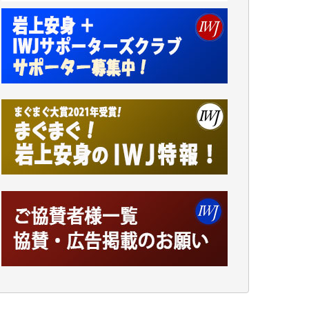
諸般の事情によりIWJ会費払えず今は非会員
です。市民側に立つ講演会にIWJのカメラマ
ンをよく拝見しております。コンテンツが失
われるのはあまりにもったいない。少しでも
お役立てください。（H.O.様）
今日、僅かですがカンパしました。（T.M.
様）
今日、僅かですがカンパしました。IWJの危
機を乗り切るには到底及ばない額ですが病気
の妻を抱えている私にとっては精一杯のカン
パです。
かねてよりIWJが発してきた膨大な取材記事
や解説記事、そして各界の方々とのインタビ
ューは大袈裟ではなく、極めて重要な知的財
産だと思っています。
Windows7の頃はIWJの動画もRealPlayerで録
画できて、かなりの動画をDVDに焼きこんで