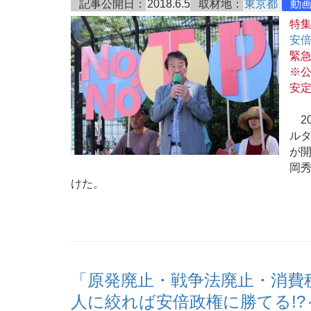
記事公開日：
2018.6.5
取材地：
東京都
動
特
安
緊
※公
安
20
ルタ
が
岡
けた。
「原発廃止・戦争法廃止・消費
人に絞れば安倍政権に勝てる!?