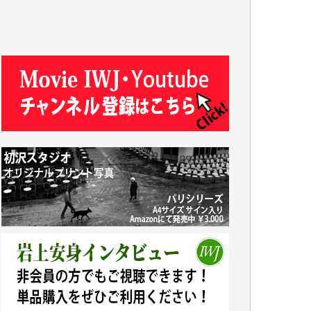
Y.T. 様
T.K. 様
ASAKO TAKAESU 様
マシオン恵美香 様
平野智生 様
山本賢二 様
吉住俊昭 様
徳山匡 様
金 盛起 様
塩川 晃平 様
松本益美 様
井出 隆太 様
及川昭男 様
岩井祐子 様
藤田英之 様
藤岡比左志 様
井出 隆太 様
小池説夫 様
アオキカナメ 様