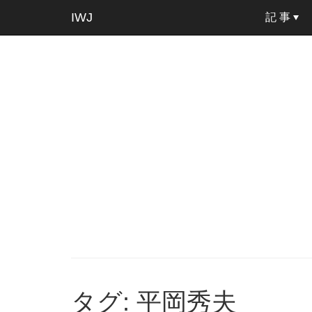
IWJ
記 事
タグ: 平岡秀夫