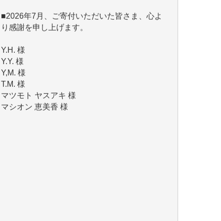
Y.H. 様
Y.Y. 様
Y,M. 様
T.M. 様
マツモト ヤスアキ 様
マシオン 恵美香 様
岩井 祐子 様
吉村 隆子 様
新城 靖 様
青木 要 様
T.Y. 様
K.O. 様
Y.S. 様
Y.N. 様
y.m. 様
R.N. 様
J.M. 様
T.N. 様