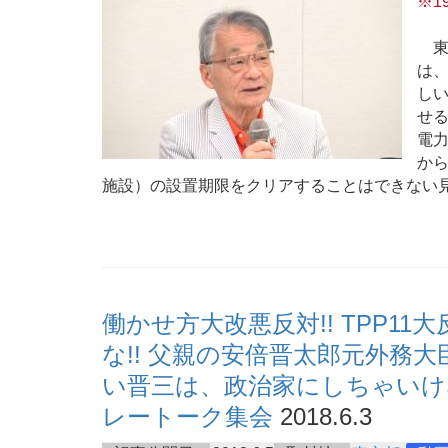
※1
東
は
し
せ
電
か
施設）の設置期限をクリアすることはできない
働かせ方大改悪反対!! TPP11
な!! 父親の安倍晋太郎元外務
い晋三は、政治家にしちゃいけ
レートーク集会
2018.6.3