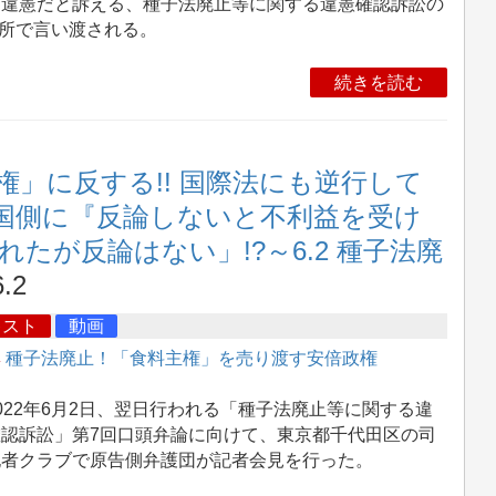
、違憲だと訴える、種子法廃止等に関する違憲確認訴訟の
判所で言い渡される。
続きを読む
権」に反する!! 国際法にも逆行して
も国側に『反論しないと不利益を受け
たが反論はない」!?～6.2 種子法廃
.2
キスト
動画
集
種子法廃止！「食料主権」を売り渡す安倍政権
22年6月2日、翌日行われる「種子法廃止等に関する違
確認訴訟」第7回口頭弁論に向けて、東京都千代田区の司
記者クラブで原告側弁護団が記者会見を行った。