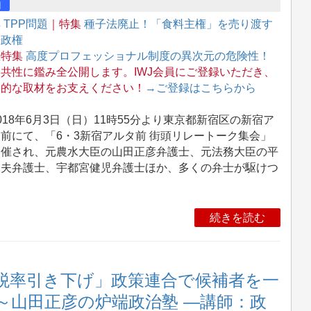
画
集
TPP問題
｜特集
種子法廃止！「食料主権」を売り渡す
倍政権
急特集
高度プロフェッショナル制度の異次元の危険性！
共性に鑑み全公開します。IWJ会員にご登録いただき、
定的な取材をお支えください！
→ご登録はこちらから
18年6月3日（日）11時55分より東京都新宿区の新宿ア
前にて、「6・3新宿アルタ前 街頭リレートーク集会」
開催され、元農水大臣の山田正彦弁護士、元法務大臣の平
秀夫弁護士、宇都宮健児弁護士ほか、多くの弁士が駆けつ
続きを読む
税率引き下げ」政策連合で候補者を一
～山田正彦の炉端政治塾 ―講師：政