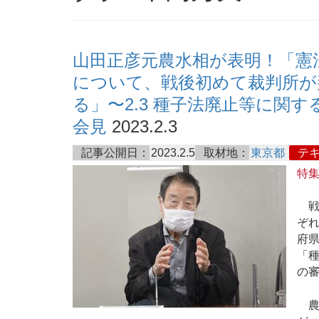
山田正彦元農水相が表明！「憲
について、戦後初めて裁判所が
る」〜2.3 種子法廃止等に関
会見
2023.2.3
記事公開日：
2023.2.5
取材地：
東京都
テ
特
戦
ぞ
府
「種
の審
農