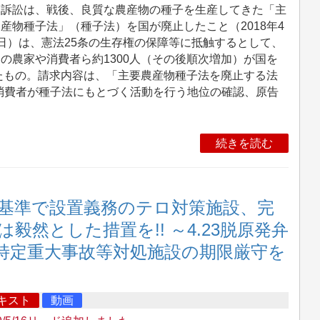
訴訟は、戦後、良質な農産物の種子を生産してきた「主
産物種子法」（種子法）を国が廃止したこと（2018年4
日）は、憲法25条の生存権の保障等に抵触するとして、
の農家や消費者ら約1300人（その後順次増加）が国を
したもの。請求内容は、「主要農産物種子法を廃止する法
消費者が種子法にもとづく活動を行う地位の確認、原告
続きを読む
基準で設置義務のテロ対策施設、完
然とした措置を!! ～4.23脱原発弁
特定重大事故等対処施設の期限厳守を
キスト
動画