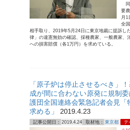
同
要農
月1
全国
相手取り、2019年5月24日に東京地裁に提訴
律」の違憲無効の確認、採種農家、一般農家、
への損害賠償（各1万円）を求めている。
「原子炉は停止させるべき」！
成が間に合わない原発に規制委は毅
護団全国連絡会緊急記者会見「
求める」
2019.4.23
記事公開日：
2019.4.24
取材地：
東京都
テ