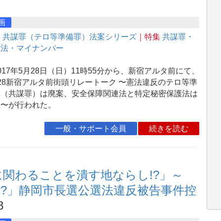
画
集
共謀罪（テロ等準備罪）法案シリーズ
｜特集
共謀罪・
聴法・マイナンバー
17年5月28日（日）11時55分から、新宿アルタ前にて、
28新宿アルタ前街頭リレートーク 〜憲法違反のテロ等準
罪（共謀罪）は廃案、安全保障関連法と特定秘密保護法は
止〜が行われた。
一般・サポート会員
続きを読む
に関わることを潰す地ならし!?」～
!?」静岡市長選公選法違反被告事件控
8