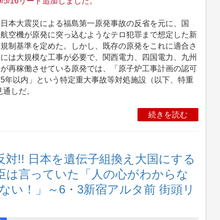
9/5/16リード追加しました。
日本大震災による福島第一原発事故の反省を元に、国
、航空機が原発に突っ込むようなテロ犯罪まで想定した新
い規制基準を定めた。しかし、既存の原発をこれに適合さ
るには大規模な工事が必要で、関西電力、四国電力、九州
力が再稼働させている原発では、「原子炉工事計画の認可
ら5年以内」という特定重大事故等対処施設（以下、特重
見通しだ。
続きを読む
大反対!! 日本を遺伝子組換え大国にする
大臣は言っていた「人の心がわからな
ない！」～6・3新宿アルタ前 街頭リ