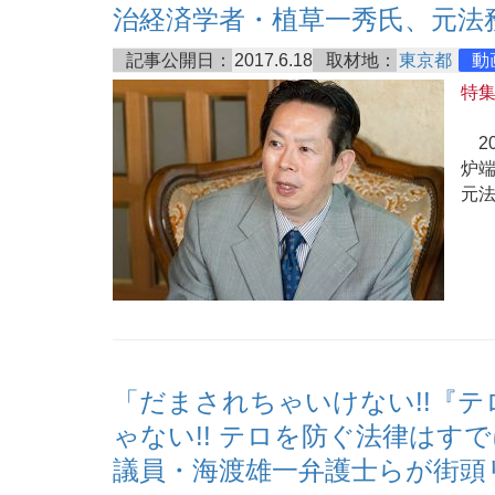
治経済学者・植草一秀氏、元法
記事公開日：
2017.6.18
取材地：
東京都
動
特
20
炉
元
「だまされちゃいけない!!『
ゃない!! テロを防ぐ法律はす
議員・海渡雄一弁護士らが街頭