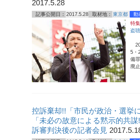
2017.5.28
記事公開日：
2017.5.28
取材地：
東京都
動
特
盗
20
5・
備
廃
控訴棄却!!「市民が政治・選挙
「未必の故意による黙示的共謀
訴審判決後の記者会見
2017.5.1