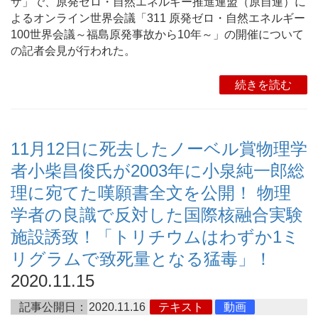
ザ」で、原発ゼロ・自然エネルギー推進連盟（原自連）に
よるオンライン世界会議「311 原発ゼロ・自然エネルギー
100世界会議～福島原発事故から10年～」の開催について
の記者会見が行われた。
続きを読む
11月12日に死去したノーベル賞物理学
者小柴昌俊氏が2003年に小泉純一郎総
理に宛てた嘆願書全文を公開！ 物理
学者の良識で反対した国際核融合実験
施設誘致！「トリチウムはわずか1ミ
リグラムで致死量となる猛毒」！
2020.11.15
記事公開日：
2020.11.16
テキスト
動画