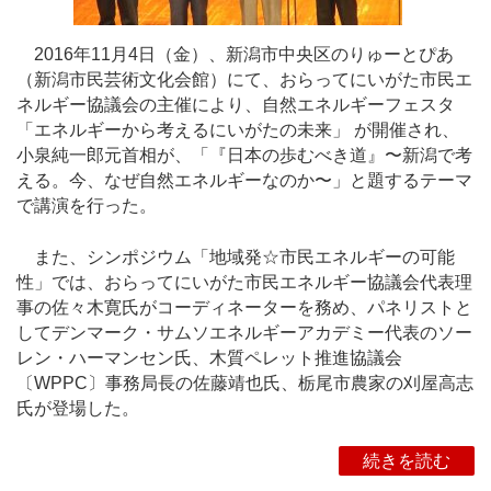
2016年11月4日（金）、新潟市中央区のりゅーとぴあ
（新潟市民芸術文化会館）にて、おらってにいがた市民エ
ネルギー協議会の主催により、自然エネルギーフェスタ
「エネルギーから考えるにいがたの未来」 が開催され、
小泉純一郎元首相が、「『日本の歩むべき道』〜新潟で考
える。今、なぜ自然エネルギーなのか〜」と題するテーマ
で講演を行った。
また、シンポジウム「地域発☆市民エネルギーの可能
性」では、おらってにいがた市民エネルギー協議会代表理
事の佐々木寛氏がコーディネーターを務め、パネリストと
してデンマーク・サムソエネルギーアカデミー代表のソー
レン・ハーマンセン氏、木質ペレット推進協議会
〔WPPC〕事務局長の佐藤靖也氏、栃尾市農家の刈屋高志
氏が登場した。
続きを読む