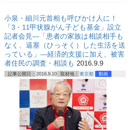
小泉・細川元首相も呼びかけ人に！
「3・11甲状腺がん子ども基金」設立
記者会見―「患者の家族は相談相手も
なく、逼塞（ひっそく）した生活を送
っている」―経済的支援に加え、被害
者住民の調査・相談も
2016.9.9
記事公開日：
2016.9.10
取材地：
東京都
動画