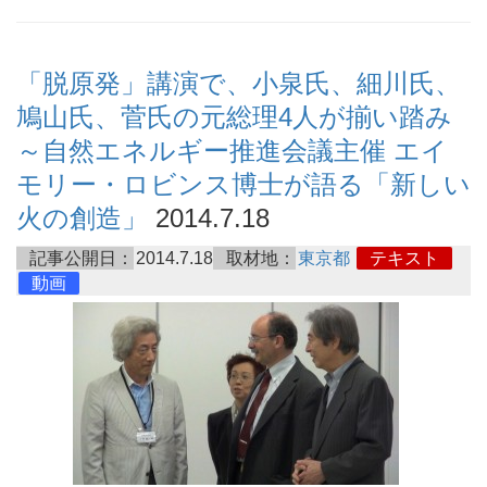
「脱原発」講演で、小泉氏、細川氏、
鳩山氏、菅氏の元総理4人が揃い踏み
～自然エネルギー推進会議主催 エイ
モリー・ロビンス博士が語る「新しい
火の創造」
2014.7.18
記事公開日：
2014.7.18
取材地：
東京都
テキスト
動画