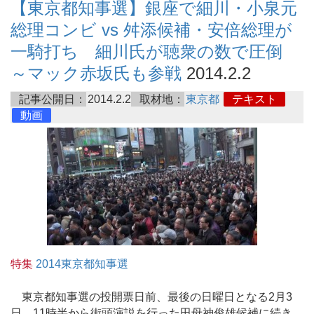
【東京都知事選】銀座で細川・小泉元
総理コンビ vs 舛添候補・安倍総理が
一騎打ち 細川氏が聴衆の数で圧倒
～マック赤坂氏も参戦
2014.2.2
記事公開日：
2014.2.2
取材地：
東京都
テキスト
動画
特集
2014東京都知事選
東京都知事選の投開票日前、最後の日曜日となる2月3
日、11時半から街頭演説を行った田母神俊雄候補に続き、