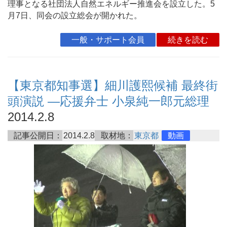
理事となる社団法人自然エネルギー推進会を設立した。5
月7日、同会の設立総会が開かれた。
一般・サポート会員
続きを読む
【東京都知事選】細川護熙候補 最終街
頭演説 ―応援弁士 小泉純一郎元総理
2014.2.8
記事公開日：
2014.2.8
取材地：
東京都
動画