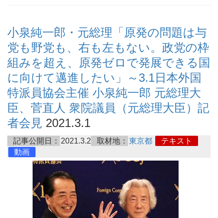
小泉純一郎・元総理「原発の問題は与
党も野党も、右も左もない。政党の枠
組みを超え、原発ゼロで発展できる国
に向けて邁進したい」～3.1日本外国
特派員協会主催 小泉純一郎 元総理大
臣、菅直人 衆院議員（元総理大臣）記
者会見
2021.3.1
記事公開日：
2021.3.2
取材地：
東京都
テキスト
動画