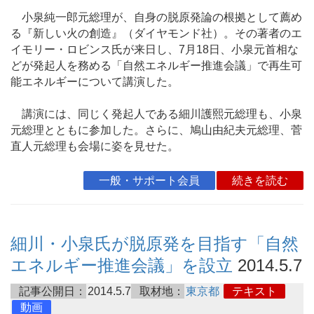
小泉純一郎元総理が、自身の脱原発論の根拠として薦め
る『新しい火の創造』（ダイヤモンド社）。その著者のエ
イモリー・ロビンス氏が来日し、7月18日、小泉元首相な
どが発起人を務める「自然エネルギー推進会議」で再生可
能エネルギーについて講演した。
講演には、同じく発起人である細川護熙元総理も、小泉
元総理とともに参加した。さらに、鳩山由紀夫元総理、菅
直人元総理も会場に姿を見せた。
一般・サポート会員
続きを読む
細川・小泉氏が脱原発を目指す「自然
エネルギー推進会議」を設立
2014.5.7
記事公開日：
2014.5.7
取材地：
東京都
テキスト
動画