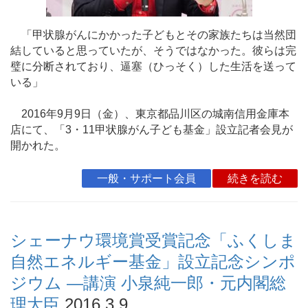
「甲状腺がんにかかった子どもとその家族たちは当然団
結していると思っていたが、そうではなかった。彼らは完
璧に分断されており、逼塞（ひっそく）した生活を送って
いる」
2016年9月9日（金）、東京都品川区の城南信用金庫本
店にて、「3・11甲状腺がん子ども基金」設立記者会見が
開かれた。
一般・サポート会員
続きを読む
シェーナウ環境賞受賞記念「ふくしま
自然エネルギー基金」設立記念シンポ
ジウム ―講演 小泉純一郎・元内閣総
理大臣
2016.3.9