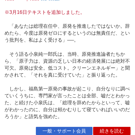
※3月16日テキストを追加しました。
「あなたは総理在任中、原発を推進したではないか。辞
めたら、今度は原発ゼロにするというのは無責任だ、とい
う批判を、私はよく受ける」──。
そう語る小泉純一郎氏は、当時、原発推進論者たちか
ら、「原子力は、資源の乏しい日本の経済発展には絶対不
可欠。原発は安全。低コスト。クリーンエネルギー」と聞
かされて、「それを真に受けていた」と振り返った。
しかし、福島第一原発の事故が起こり、自分なりに調べ
ていくうちに、専門家が言ったことは全部、嘘だとわかっ
た、と続けた小泉氏は、「総理を辞めたからといって、嘘
がわかったのに、自分は頰かむりして寝ていればいいのだ
ろうか」と語気を強めた。
一般・サポート会員
続きを読む