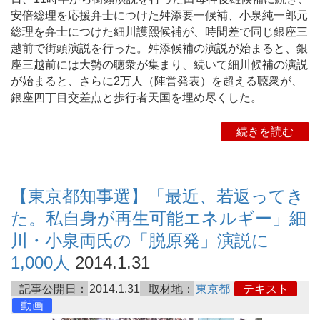
安倍総理を応援弁士につけた舛添要一候補、小泉純一郎元
総理を弁士につけた細川護熙候補が、時間差で同じ銀座三
越前で街頭演説を行った。舛添候補の演説が始まると、銀
座三越前には大勢の聴衆が集まり、続いて細川候補の演説
が始まると、さらに2万人（陣営発表）を超える聴衆が、
銀座四丁目交差点と歩行者天国を埋め尽くした。
続きを読む
【東京都知事選】「最近、若返ってき
た。私自身が再生可能エネルギー」細
川・小泉両氏の「脱原発」演説に
1,000人
2014.1.31
記事公開日：
2014.1.31
取材地：
東京都
テキスト
動画