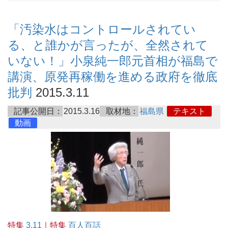
「汚染水はコントロールされてい
る、と誰かが言ったが、全然されて
いない！」小泉純一郎元首相が福島で
講演、原発再稼働を進める政府を徹底
批判
2015.3.11
記事公開日：
2015.3.16
取材地：
福島県
テキスト
動画
特集
3.11
｜特集
百人百話