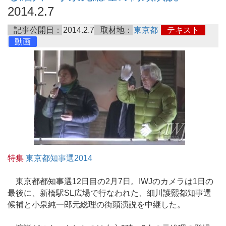
2014.2.7
記事公開日：
2014.2.7
取材地：
東京都
テキスト
動画
特集
東京都知事選2014
東京都都知事選12日目の2月7日。IWJのカメラは1日の
最後に、新橋駅SL広場で行なわれた、細川護熙都知事選
候補と小泉純一郎元総理の街頭演説を中継した。