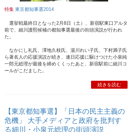
特集
東京都知事選2014
選挙戦最終日となった2月8日（土）、新宿駅東口アルタ
前で、細川護熙候補の都知事選最後の街頭演説が行われ
た。
なかにし礼氏、澤地久枝氏、湯川れい子氏、下村満子氏
ら著名人の応援演説が続き、連日応援に駆けつけた小泉純
一郎元総理が最後を締めくくったあと、新宿駅前に細川コ
ールがこだました。
続きを読む
【東京都知事選】「日本の民主主義の
危機」 大手メディアと政府を批判す
る細川・小泉元総理の街頭演説