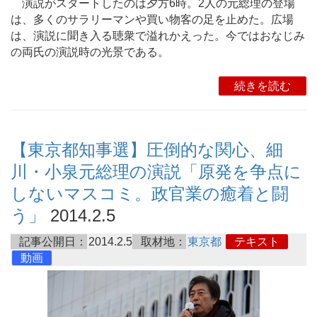
演説がスタートしたのは夕方6時。2人の元総理の登場
は、多くのサラリーマンや買い物客の足を止めた。広場
は、演説に聞き入る聴衆で溢れかえった。今ではおなじみ
の両氏の演説時の光景である。
続きを読む
【東京都知事選】圧倒的な関心、細
川・小泉元総理の演説「原発を争点に
しないマスコミ。政官業の癒着と闘
う」
2014.2.5
記事公開日：
2014.2.5
取材地：
東京都
テキスト
動画