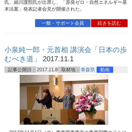
氏、細川護熙氏が出席し、「原発ゼロ・自然エネルギー基
本法案」発表記者会見が開催された。
一般・サポート会員
続きを読む
小泉純一郎・元首相 講演会「日本の歩
むべき道」
2017.11.1
記事公開日：
2017.11.8
取材地：
青森県
動画