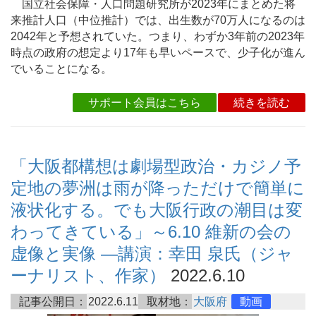
国立社会保障・人口問題研究所が2023年にまとめた将
来推計人口（中位推計）では、出生数が70万人になるのは
2042年と予想されていた。つまり、わずか3年前の2023年
時点の政府の想定より17年も早いペースで、少子化が進ん
でいることになる。
サポート会員はこちら
続きを読む
「大阪都構想は劇場型政治・カジノ予
定地の夢洲は雨が降っただけで簡単に
液状化する。でも大阪行政の潮目は変
わってきている」～6.10 維新の会の
虚像と実像 ―講演：幸田 泉氏（ジャ
ーナリスト、作家）
2022.6.10
記事公開日：
2022.6.11
取材地：
大阪府
動画