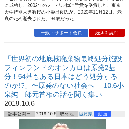
に成功し、2002年のノーベル物理学賞を受賞した、東京
大学特別栄誉教授の小柴昌俊氏が、2020年11月12日、老
衰のため逝去された。94歳だった。
一般・サポート会員
続きを読む
「世界初の地底核廃棄物最終処分施設
フィンランドのオンカロは原発2基
分！54基もある日本はどう処分する
のか!?」〜原発のない社会へ ―10.6小
泉純一郎元首相の話を聞く集い
2018.10.6
記事公開日：
2018.10.6
取材地：
滋賀県
動画