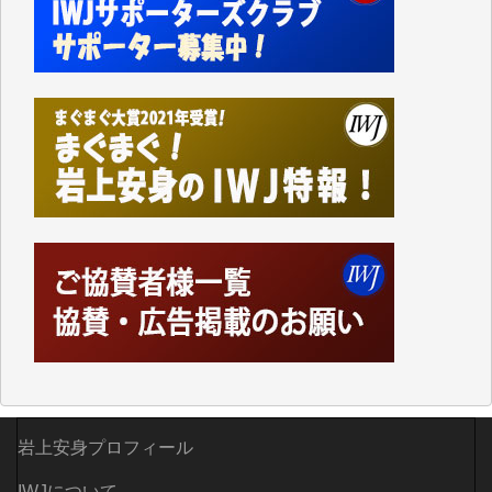
なく、極めて重要な知的財産だと思っています。
Windows7の頃はIWJの動画もRealPlayerで録画でき
て、かなりの動画をDVDに焼きこんで保存していま
した。
しかし、それが出来なくなって以降はExcelなどを使
ってハイパーリンクを張り、重要と思われる記事にい
つでも簡単にアクセスできるようにして来ました。し
かし、それができるのもコンテンツがサーバーに保存
されているからこそのことであり、そのサーバーが使
えなくなってしまえば二度と視ることが出来なくなっ
てしまいます。
「何とかしなければ、何とかしてほしい。」と思いな
がらも前述した事情でどうにもならない自分の非力に
歯ぎしりするばかりです。（T.M.様）
いつもまともな報道、ありがとうございます。（新城
靖 様）
岩上安身プロフィール
IWJについて