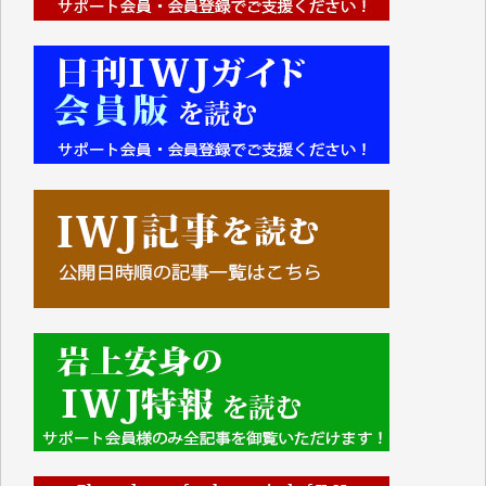
■■■■■■