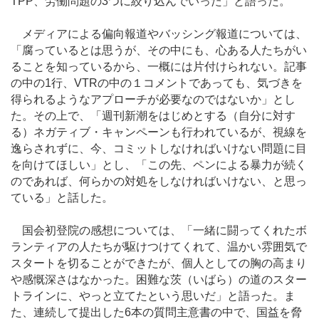
TPP、労働問題の3つに絞り込んでいった」と語った。
メディアによる偏向報道やバッシング報道については、
「腐っているとは思うが、その中にも、心ある人たちがい
ることを知っているから、一概には片付けられない。記事
の中の1行、VTRの中の１コメントであっても、気づきを
得られるようなアプローチが必要なのではないか」とし
た。その上で、「週刊新潮をはじめとする（自分に対す
る）ネガティブ・キャンペーンも行われているが、視線を
逸らされずに、今、コミットしなければいけない問題に目
を向けてほしい」とし、「この先、ペンによる暴力が続く
のであれば、何らかの対処をしなければいけない、と思っ
ている」と話した。
国会初登院の感想については、「一緒に闘ってくれたボ
ランティアの人たちが駆けつけてくれて、温かい雰囲気で
スタートを切ることができたが、個人としての胸の高まり
や感慨深さはなかった。困難な茨（いばら）の道のスター
トラインに、やっと立てたという思いだ」と語った。ま
た、連続して提出した6本の質問主意書の中で、国益を脅