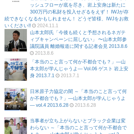
ッシュフローが底を尽き、岩上安身は新たに
300万円の私財を投入せざるをえず！ IWJが存
続できなくなるかもしれません！ どうぞ皆様、IWJをお救
いください!!
2024.11.1
山本太郎氏「今後も続くと予想されるネガテ
ィブキャンペーンに屈しない」 〜山本太郎参
議院議員 離婚報道に関する記者会見 2013.8.6
2013.8.6
「本当のこと言って何か不都合でも？」―山
本太郎が学んじゃうよ― Vol.06 ゲスト 岩上安
身 2013.7.1
2013.7.1
日米原子力協定の闇 ～「本当のこと言って何
か不都合でも？」―山本太郎が学んじゃうよ
― vol.4 2013.6.28
2013.6.28
当事者が立ち上がらないとブラック企業は変
わらない ～「本当のこと言って何か不都合で