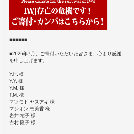
IWJには、ご寄付・カンパをいただいた方々より、た
くさんの応援のメッセージが届いています。感謝を込
めて、その一部をここにご紹介いたします。
■■■■■■
■2026年7月、ご寄付いただいた皆さま、心より感謝
を申し上げます。
Y.H. 様
Y.Y. 様
Y,M. 様
T.M. 様
マツモト ヤスアキ 様
マシオン 恵美香 様
岩井 祐子 様
吉村 隆子 様
新城 靖 様
青木 要 様
T.Y. 様