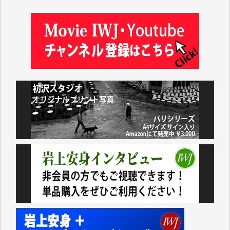
岩井祐子 様
藤田英之 様
藤岡比左志 様
井出 隆太 様
小池説夫 様
アオキカナメ 様
諸般の事情によりIWJ会費払えず今は非会員です。市
民側に立つ講演会にIWJのカメラマンをよく拝見して
おります。コンテンツが失われるのはあまりにもった
いない。少しでもお役立てください。（H.O.様）
今日、僅かですがカンパしました。（T.M.様）
今日、僅かですがカンパしました。IWJの危機を乗り
切るには到底及ばない額ですが病気の妻を抱えている
私にとっては精一杯のカンパです。
かねてよりIWJが発してきた膨大な取材記事や解説記
事、そして各界の方々とのインタビューは大袈裟では