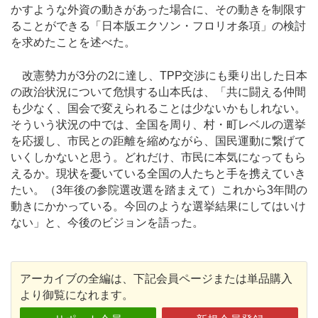
かすような外資の動きがあった場合に、その動きを制限す
ることができる「日本版エクソン・フロリオ条項」の検討
を求めたことを述べた。
改憲勢力が3分の2に達し、TPP交渉にも乗り出した日本
の政治状況について危惧する山本氏は、「共に闘える仲間
も少なく、国会で変えられることは少ないかもしれない。
そういう状況の中では、全国を周り、村・町レベルの選挙
を応援し、市民との距離を縮めながら、国民運動に繋げて
いくしかないと思う。どれだけ、市民に本気になってもら
えるか。現状を憂いている全国の人たちと手を携えていき
たい。（3年後の参院選改選を踏まえて）これから3年間の
動きにかかっている。今回のような選挙結果にしてはいけ
ない」と、今後のビジョンを語った。
アーカイブの全編は、下記会員ページまたは単品購入
より御覧になれます。