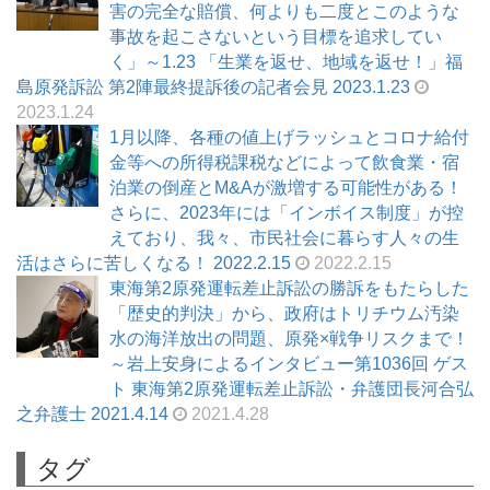
害の完全な賠償、何よりも二度とこのような
事故を起こさないという目標を追求してい
く」～1.23 「生業を返せ、地域を返せ！」福
島原発訴訟 第2陣最終提訴後の記者会見 2023.1.23
2023.1.24
1月以降、各種の値上げラッシュとコロナ給付
金等への所得税課税などによって飲食業・宿
泊業の倒産とM&Aが激増する可能性がある！
さらに、2023年には「インボイス制度」が控
えており、我々、市民社会に暮らす人々の生
活はさらに苦しくなる！ 2022.2.15
2022.2.15
東海第2原発運転差止訴訟の勝訴をもたらした
「歴史的判決」から、政府はトリチウム汚染
水の海洋放出の問題、原発×戦争リスクまで！
～岩上安身によるインタビュー第1036回 ゲス
ト 東海第2原発運転差止訴訟・弁護団長河合弘
之弁護士 2021.4.14
2021.4.28
タグ