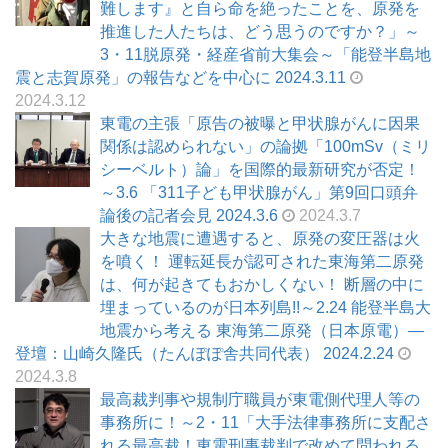
難します』と自ら命を絶ったことを、原発を
推進した人たちは、どう思うのですか？」～
3・11脱原発・経産省前大集会～「能登半島地
震と志賀原発」の報告などを中心に 2024.3.11
2024.3.12
東電の主張「原告の被曝と甲状腺がんに因果
関係は認められない」の論拠「100mSv（ミリ
シーベルト）論」を国際的最新研究が否定！
～3.6 「311子ども甲状腺がん」第9回口頭弁
論後の記者会見 2024.3.6
2024.3.7
大きな地震に遭遇すると、原発の変圧器は火
を噴く！ 運転延長が認可された東海第二原発
は、何が起きてもおかしくない！ 断層の中に
埋まっているのが日本列島!!～2.24 能登半島大
地震から考える 東海第二原発（日本原電）―
登壇：山崎久隆氏（たんぽぽ舎共同代表） 2024.2.24
2024.3.8
最高裁判事や規制庁職員が東電側代理人等の
事務所に！～2・11「大手法律事務所に支配さ
れる最高裁！東電刑事裁判で改めて問われる