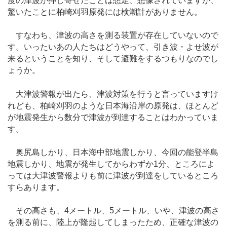
度の津波が押し寄せたことは想定、想像されていますが、
驚いたことに柏崎刈羽原発には検潮計がありません。
すなわち、津波の高さを測る装置が存在していないので
す。いったいあの人たちはどうやって、引き波・よせ波が
来るということを知り、そして避難をするつもりなのでし
ょうか。
大津波警報が出たら、津波対策を行うと言っていますけ
れども、柏崎刈羽のような日本海沿岸の原発は、ほとんど
が地震発生から数分で津波が到達することはわかっていま
す。
奥尻島しかり、日本海中部地震しかり、今回の能登半島
地震しかり、地震が発生してからわずか1分、ところによ
っては大津波警報よりも前に津波が到達をしているところ
すらあります。
その高さも、4メートル、5メートル、いや、津波の高さ
を測る前に、陸上が隆起してしまったため、正確な津波の