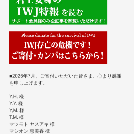
■■■■■■
IWJには、ご寄付・カンパをいただいた方々より、た
くさんの応援のメッセージが届いています。感謝を込
めて、その一部をここにご紹介いたします。
■■■■■■
■2026年7月、ご寄付いただいた皆さま、心より感謝
を申し上げます。
Y.H. 様
Y.Y. 様
Y,M. 様
T.M. 様
マツモト ヤスアキ 様
マシオン 恵美香 様
岩井 祐子 様
吉村 隆子 様