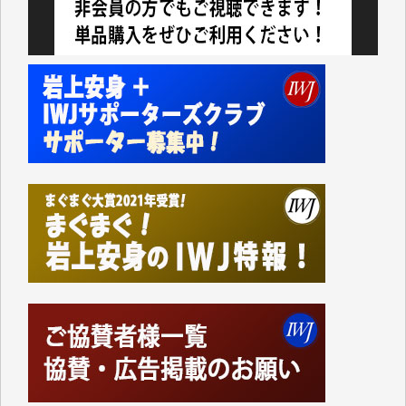
私にとっては精一杯のカンパです。
かねてよりIWJが発してきた膨大な取材記事や解説記
事、そして各界の方々とのインタビューは大袈裟では
なく、極めて重要な知的財産だと思っています。
Windows7の頃はIWJの動画もRealPlayerで録画でき
て、かなりの動画をDVDに焼きこんで保存していま
した。
しかし、それが出来なくなって以降はExcelなどを使
ってハイパーリンクを張り、重要と思われる記事にい
つでも簡単にアクセスできるようにして来ました。し
かし、それができるのもコンテンツがサーバーに保存
されているからこそのことであり、そのサーバーが使
えなくなってしまえば二度と視ることが出来なくなっ
てしまいます。
「何とかしなければ、何とかしてほしい。」と思いな
がらも前述した事情でどうにもならない自分の非力に
歯ぎしりするばかりです。（T.M.様）
いつもまともな報道、ありがとうございます。（新城
靖 様）