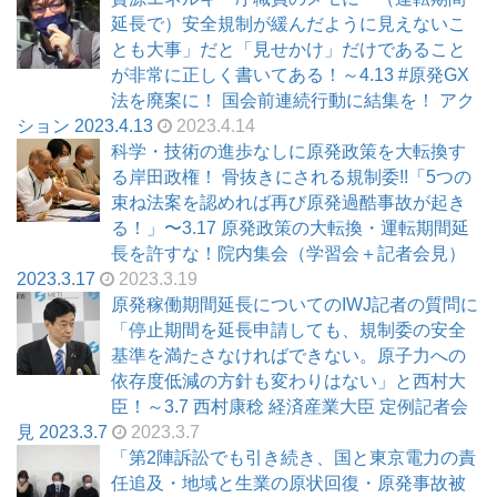
延長で）安全規制が緩んだように見えないこ
とも大事」だと「見せかけ」だけであること
が非常に正しく書いてある！～4.13 #原発GX
法を廃案に！ 国会前連続行動に結集を！ アク
ション 2023.4.13
2023.4.14
科学・技術の進歩なしに原発政策を大転換す
る岸田政権！ 骨抜きにされる規制委!!「5つの
束ね法案を認めれば再び原発過酷事故が起き
る！」〜3.17 原発政策の大転換・運転期間延
長を許すな！院内集会（学習会＋記者会見）
2023.3.17
2023.3.19
原発稼働期間延長についてのIWJ記者の質問に
「停止期間を延長申請しても、規制委の安全
基準を満たさなければできない。原子力への
依存度低減の方針も変わりはない」と西村大
臣！～3.7 西村康稔 経済産業大臣 定例記者会
見 2023.3.7
2023.3.7
「第2陣訴訟でも引き続き、国と東京電力の責
任追及・地域と生業の原状回復・原発事故被