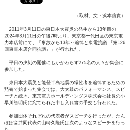
（取材、文・浜本信貴）
2011年3月11日の東日本大震災の発生から13年目の
2024年3月11日の午後7時より、東京都千代田区の東京電
力本店前にて、「事故から13年～追悼と東電抗議 『第126
回東電本店合同抗議』」が行われた。
平日の夕刻の開催にもかかわらず275名の人々が集会に
参加した。
東日本大震災と能登半島地震の犠牲者を追悼するための
黙祷で始まった集会では、大太鼓のパフォーマンス、スピ
ーチと続き、東京電力ホールディングス株式会社社長の小
早川智明氏に宛てられた申し入れ書の手交も行われた。
参加団体それぞれの代表者がスピーチを行ったが、たん
ぽぽ舎共同代表の山崎久隆氏は次のようなスピーチを行っ
た。