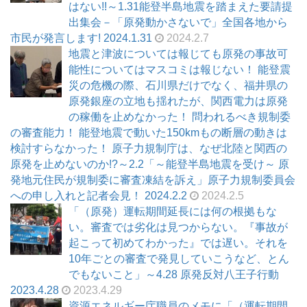
はない!!～1.31能登半島地震を踏まえた要請提
出集会－「原発動かさないで」全国各地から
市民が発言します! 2024.1.31
2024.2.7
地震と津波については報じても原発の事故可
能性についてはマスコミは報じない！ 能登震
災の危機の際、石川県だけでなく、福井県の
原発銀座の立地も揺れたが、関西電力は原発
の稼働を止めなかった！ 問われるべき規制委
の審査能力！ 能登地震で動いた150kmもの断層の動きは
検討すらなかった！ 原子力規制庁は、なぜ北陸と関西の
原発を止めないのか!?～2.2「～能登半島地震を受け～ 原
発地元住民が規制委に審査凍結を訴え」原子力規制委員会
への申し入れと記者会見！ 2024.2.2
2024.2.5
「（原発）運転期間延長には何の根拠もな
い。審査では劣化は見つからない。『事故が
起こって初めてわかった』では遅い。それを
10年ごとの審査で発見していこうなど、とん
でもないこと」～4.28 原発反対八王子行動
2023.4.28
2023.4.29
資源エネルギー庁職員のメモに「（運転期間