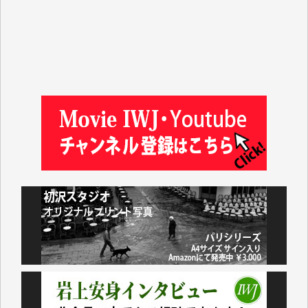
松本益美 様
井出 隆太 様
及川昭男 様
岩井祐子 様
藤田英之 様
藤岡比左志 様
井出 隆太 様
小池説夫 様
アオキカナメ 様
諸般の事情によりIWJ会費払えず今は非会員です。市
民側に立つ講演会にIWJのカメラマンをよく拝見して
おります。コンテンツが失われるのはあまりにもった
いない。少しでもお役立てください。（H.O.様）
今日、僅かですがカンパしました。（T.M.様）
今日、僅かですがカンパしました。IWJの危機を乗り
切るには到底及ばない額ですが病気の妻を抱えている