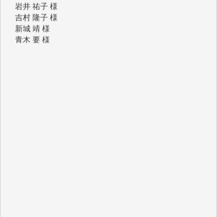
新城 靖 様
青木 要 様
T.Y. 様
K.O. 様
Y.S. 様
Y.N. 様
y.m. 様
R.N. 様
J.M. 様
T.N. 様
Y.T. 様
T.K. 様
ASAKO TAKAESU 様
マシオン恵美香 様
平野智生 様
山本賢二 様
吉住俊昭 様
徳山匡 様
金 盛起 様
塩川 晃平 様