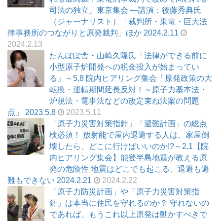
司法の独立」東京集会 ―講演：後藤秀典氏
（ジャーナリスト）「裁判所・東電・巨大法
律事務所のつながりと原発裁判」ほか 2024.2.11
2024.2.13
たんぽぽ舎・山崎久隆氏「法律ができる前に
小型原子炉開発への税金投入が始まってい
る」～5.8 院内ヒアリング集会「原発政策の大
転換・運転期間延長反対！～原子力基本法・
炉規法・電事法などの改定束ね法案の問題
点」 2023.5.8
2023.5.11
「原子力災害対策指針」「避難計画」の総点
検必須！ 放射能で屋内退避する人は、家屋倒
壊したら、どこに行けばいいのか!?～2.1【院
内ヒアリング集会】能登半島地震が教える原
発の危険性 地震はどこでも起こる、退避も避
難もできない 2024.2.21
2024.2.22
「原子力防災計画」や「原子力災害対策指
針」は本当に住民を守れるのか？ 守れないの
であれば、もうこれ以上原発は動かすべきで