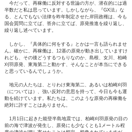
今だって、再稼働に反対する世論の方が、潜在的には過
半数だと私は思っています。しかしながら、『GX法』な
る、とんでもない法律を昨年制定させた岸田政権は、今も
国会質問に立てば、答弁に立てば、原発推進を繰り返し、
繰り返し述べています。
しかし、『具体的に何をする』とかは一言も語られませ
ん。確かに、再稼働は、12基の原発が動き出していますけ
れども、その後どうするつもりなのか、島根、女川、柏崎
刈羽原発、東海第二と動かす、そんなことが本当にできる
と思っているんでしょうか。
地元の人たちは、とりわけ東海第二、あるいは柏崎刈羽
（については）、強い反対の意思を持って、今日も今も運
動を続けています。私たちは、このような原発の再稼働を
絶対に許すことはありません。
1月1日に起きた能登半島地震では、柏崎刈羽原発の目の
前の海で津波が発生し、原発にも少なくとも1メートル程