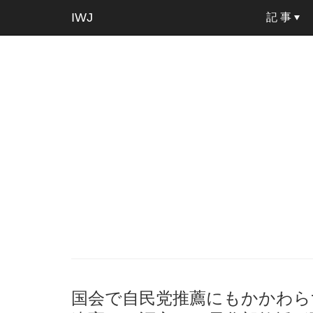
IWJ
記 事
国会で自民党推薦にもかかわら