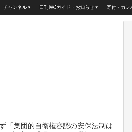
チャンネル
日刊IWJガイド・お知らせ
寄付・カン
ず「集団的自衛権容認の安保法制は