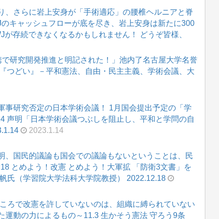
り、さらに岩上安身が「手術適応」の腰椎ヘルニアと脊
WJのキャッシュフローが底を尽き、岩上安身は新たに300
WJが存続できなくなるかもしれません！ どうぞ皆様、
携で研究開発推進と明記された！」池内了名古屋大学名誉
との『つどい』－平和憲法、自由・民主主義、学術会議、大
軍事研究否定の日本学術会議！ 1月国会提出予定の「学
14 声明「日本学術会議つぶしを阻止し、平和と学問の自
1.14
2023.1.14
明、国民的議論も国会での議論もないということは、民
18 とめよう！改憲 とめよう！大軍拡 「防衛3文書」を
（学習院大学法科大学院教授） 2022.12.18
ところで改憲を許していないのは、組織に縛られていない
運動の力によるもの～11.3 生かそう憲法 守ろう9条