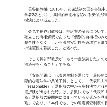
長谷部教授は2015年、安保法制の国会審議
学者2名と共に、集団的自衛権を認める安保法
採決により成立した。
会見で長谷部教授は、控訴審の証言について、
確立した有権解釈であった『個別的自衛権のみ
整合性もなく、しかも法的安定性を破壊する形
の違憲性を強調した」と述べた。
そして長谷部教授が「もう一点強調した」のが
治過程を守ること」である。
「安保問題は、代表民主制を通じて、最終的に
際的な憲法学の共通了解」として、「代表民主
（reasonable）』選択肢の中から多数決
選択肢が出された時」は、多数決でも「代表民
る』選択肢の範囲内に収まっているか否かを見
割」であり、「本件でも、その違憲審査制度の