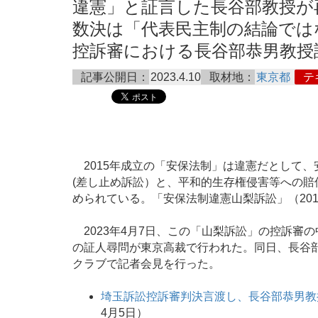
違憲」と証言した長谷部教授が
数決は「代表民主制の結論ではな
控訴審における長谷部恭男教授証人
記事公開日：
2023.4.10
取材地：
東京都
テ
2015年成立の「安保法制」は違憲だとして
(差し止め訴訟）と、平和的生存権侵害等への
められている。「安保法制違憲山梨訴訟」（20
2023年4月7日、この「山梨訴訟」の控訴審
の証人尋問が東京高裁で行われた。同日、長谷
クラブで記者会見を行った。
埼玉訴訟控訴審判決言渡し、長谷部恭男教
4月5日）