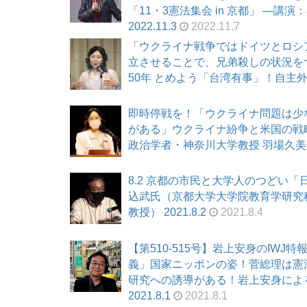
「11・3憲法集会 in 京都」 ―
2022.11.3
2022.11.7
「ウクライナ戦争ではドイツとロシ
立させることで、兄弟殺しの状況をつ
50年 とめよう「台湾有事」！自主外交を
即時停戦を！「ウクライナ問題は少な
がある」ウクライナ紛争と米国の戦略
政治学者・神奈川大学教授 羽場久美子氏
8.2 京都の市民と大学人のつどい
込武氏（京都大学大学院教育学研究
教授） 2021.8.2
2021.8.4
【第510-515号】岩上安身のIW
義」国家ニッポンの姿！菅総理は憲
研究への誘導がある！岩上安身によ
2021.8.1
2021.8.1