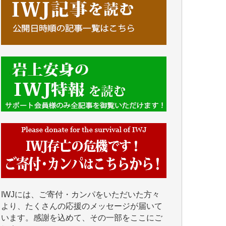
■■■■■■
IWJには、ご寄付・カンパをいただいた方々
より、たくさんの応援のメッセージが届いて
います。感謝を込めて、その一部をここにご
紹介いたします。
■■■■■■