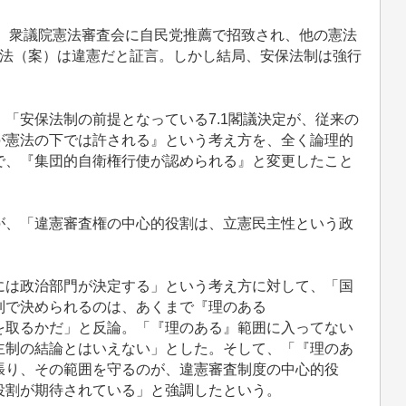
中、衆議院憲法審査会に自民党推薦で招致され、他の憲法
制法（案）は違憲だと証言。しかし結局、安保法制は強行
「安保法制の前提となっている7.1閣議決定が、従来の
が憲法の下では許される』という考え方を、全く論理的
で、『集団的自衛権行使が認められる』と変更したこと
、「違憲審査権の中心的役割は、立憲民主性という政
は政治部門が決定する」という考え方に対して、「国
制で決められるのは、あくまで『理のある
でどれを取るかだ」と反論。「『理のある』範囲に入ってない
主制の結論とはいえない」とした。そして、「『理のあ
張り、その範囲を守るのが、違憲審査制度の中心的役
役割が期待されている」と強調したという。