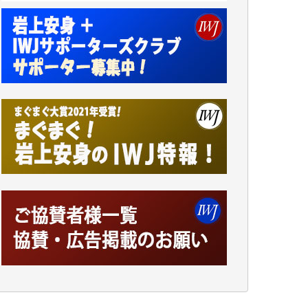
小池説夫 様
アオキカナメ 様
諸般の事情によりIWJ会費払えず今は非会員
です。市民側に立つ講演会にIWJのカメラマ
ンをよく拝見しております。コンテンツが失
われるのはあまりにもったいない。少しでも
お役立てください。（H.O.様）
今日、僅かですがカンパしました。（T.M.
様）
今日、僅かですがカンパしました。IWJの危
機を乗り切るには到底及ばない額ですが病気
の妻を抱えている私にとっては精一杯のカン
パです。
かねてよりIWJが発してきた膨大な取材記事
や解説記事、そして各界の方々とのインタビ
ューは大袈裟ではなく、極めて重要な知的財
産だと思っています。