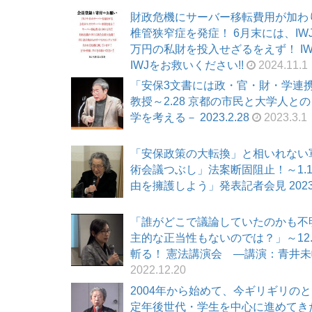
財政危機にサーバー移転費用が加わ
椎管狭窄症を発症！ 6月末には、I
万円の私財を投入せざるをえず！ I
IWJをお救いください!!
2024.11.1
「安保3文書には政・官・財・学連
教授～2.28 京都の市民と大学人
学を考える－ 2023.2.28
2023.3.1
「安保政策の大転換」と相いれない
術会議つぶし」法案断固阻止！～1.
由を擁護しよう」発表記者会見 2023.
「誰がどこで議論していたのかも不
主的な正当性もないのでは？」～12.
斬る！ 憲法講演会 ―講演：青井未帆氏
2022.12.20
2004年から始めて、今ギリギリの
定年後世代・学生を中心に進めてきた