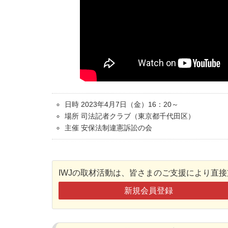
日時 2023年4月7日（金）16：20～
場所 司法記者クラブ（東京都千代田区）
主催 安保法制違憲訴訟の会
IWJの取材活動は、皆さまのご支援により直
新規会員登録