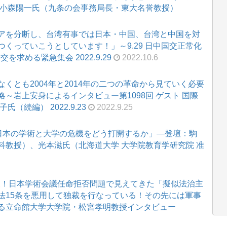
講演：小森陽一氏（九条の会事務局長・東大名誉教授）
アを分断し、台湾有事では日本・中国、台湾と中国を対
くっていこうとしています！」～9.29 日中国交正常化
求める緊急集会 2022.9.29
2022.10.6
くとも2004年と2014年の二つの革命から見ていく必要
～岩上安身によるインタビュー第1098回 ゲスト 国際
（続編） 2022.9.23
2022.9.25
「日本の学術と大学の危機をどう打開するか」―登壇：駒
科教授）、光本滋氏（北海道大学 大学院教育学研究院 准
J特報！日本学術会議任命拒否問題で見えてきた「擬似法治主
法15条を悪用して独裁を行なっている！その先には軍事
る立命館大学大学院・松宮孝明教授インタビュー