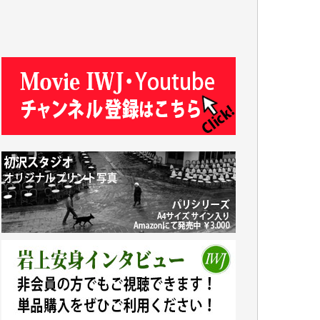
J.M. 様
T.N. 様
Y.T. 様
T.K. 様
ASAKO TAKAESU 様
マシオン恵美香 様
平野智生 様
山本賢二 様
吉住俊昭 様
徳山匡 様
金 盛起 様
塩川 晃平 様
松本益美 様
井出 隆太 様
及川昭男 様
岩井祐子 様
藤田英之 様
藤岡比左志 様
井出 隆太 様