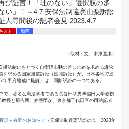
再び証言！「理のない」選択肢の多
い」！～4.7 安保法制違憲山梨訴訟
尋問後の記者会見 2023.4.7
キスト
動画
（取材・文、木原匡康）
、安保法制にもとづく自衛隊出動の差し止めを求める訴訟
賠償を求める国家賠償訴訟（国賠訴訟）が、日本各地で進
17年甲府地裁に提訴）は、国賠訴訟の一つである。
の中で、著名な憲法学者である長谷部恭男早稲田大学教授
部教授と原告団、弁護団が、東京都千代田区の司法記者
授証人尋問のお知らせ
（安保法制違憲訴訟の会、2023年