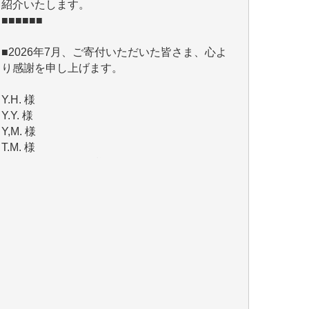
■2026年7月、ご寄付いただいた皆さま、心よ
り感謝を申し上げます。
Y.H. 様
Y.Y. 様
Y,M. 様
T.M. 様
マツモト ヤスアキ 様
マシオン 恵美香 様
岩井 祐子 様
吉村 隆子 様
新城 靖 様
青木 要 様
T.Y. 様
K.O. 様
Y.S. 様
Y.N. 様
y.m. 様
R.N. 様