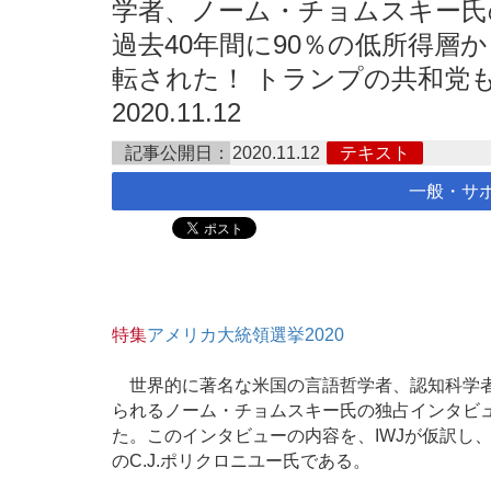
学者、ノーム・チョムスキー氏
過去40年間に90％の低所得層
転された！ トランプの共和党も
2020.11.12
記事公開日：
2020.11.12
テキスト
一般・サ
特集
アメリカ大統領選挙2020
世界的に著名な米国の言語哲学者、認知科学者
られるノーム・チョムスキー氏の独占インタビュー
た。このインタビューの内容を、IWJが仮訳し
のC.J.ポリクロニユー氏である。