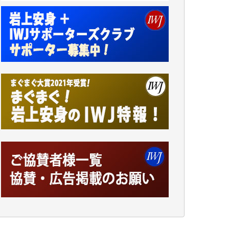
アオキカナメ 様
諸般の事情によりIWJ会費払えず今は非会員
です。市民側に立つ講演会にIWJのカメラマ
ンをよく拝見しております。コンテンツが失
われるのはあまりにもったいない。少しでも
お役立てください。（H.O.様）
今日、僅かですがカンパしました。（T.M.
様）
今日、僅かですがカンパしました。IWJの危
機を乗り切るには到底及ばない額ですが病気
の妻を抱えている私にとっては精一杯のカン
パです。
かねてよりIWJが発してきた膨大な取材記事
や解説記事、そして各界の方々とのインタビ
ューは大袈裟ではなく、極めて重要な知的財
産だと思っています。
Windows7の頃はIWJの動画もRealPlayerで録