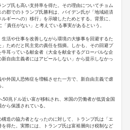
ンプ氏も高い支持率を得た。その理由についてチョム
スの郡でのトランプ氏勝利は、バイデン氏が「地域経済
ネルギーへの）移行」を示唆したためとする。背景に、
に「責任がない」と考えている事実があるという。
生活や仕事を改善しながら環境の大惨事を回避するた
た」ためだと民主党の責任を指摘。しかも、その回避プ
を牛耳っている献金者（大金を献金するグローバルな企
の新自由主義者にはアピールしない」から提示しなかっ
や外国人恐怖症を増幅させた一方で、新自由主義で虐
る。
へ50兆ドル近い富が移転され、米国の労働者が低賃金国
場から保護されている。
構造の協力者となったのに対して、トランプ氏は「エ
持を得た。実際には、トランプ氏は富裕層向け税制など