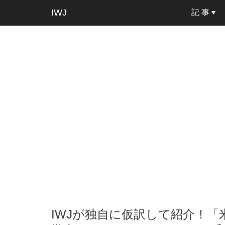
IWJ
記 事
IWJが独自に仮訳して紹介！