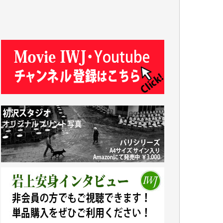
T.N. 様
Y.T. 様
T.K. 様
ASAKO TAKAESU 様
マシオン恵美香 様
平野智生 様
山本賢二 様
吉住俊昭 様
徳山匡 様
金 盛起 様
塩川 晃平 様
松本益美 様
井出 隆太 様
及川昭男 様
岩井祐子 様
藤田英之 様
藤岡比左志 様
井出 隆太 様
小池説夫 様