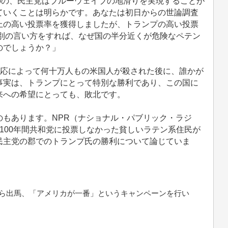
ものの、民主党はブルーウェイブの地滑りを実現することが
ていくことは明らかです。あなたは初日からの世論調査
上の高い投票率を獲得しましたが、トランプの高い投票
、別の言い方をすれば、なぜ国の半分近くが危険なペテン
のでしょうか？」
な対応によって何十万人もの米国人が殺された後に、誰かが
事実は、トランプにとって特別な勝利であり、この国に
来への希望にとっても、敗北です。
もあります。NPR（ナショナル・パブリック・ラジ
100年間共和党に投票しなかった貧しいラテン系住民が
民主党の郡でのトランプ氏の勝利について論じていま
党から出馬、「アメリカが一番」というキャンペーンを行い