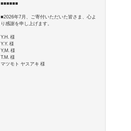
■2026年7月、ご寄付いただいた皆さま、心よ
り感謝を申し上げます。
Y.H. 様
Y.Y. 様
Y,M. 様
T.M. 様
マツモト ヤスアキ 様
マシオン 恵美香 様
岩井 祐子 様
吉村 隆子 様
新城 靖 様
青木 要 様
T.Y. 様
K.O. 様
Y.S. 様
Y.N. 様
y.m. 様
R.N. 様
J.M. 様