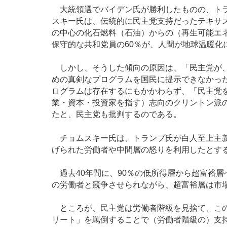
大統領選でバイデン氏が勝利したものの、トラ
スキー氏は、伝統的に民主党支持だったテキサ
の中心の化石燃料（石油）からの（再生可能エ
保守的な共和党員の60％が、人間が地球温暖化
しかし、そうした傾向の原因は、「民主党が、
めの真剣なプログラムを国民に提示できなかっ
ログラムは存在するにもかかわらず、「民主党
業・資本・投資家を指す）志向のクリントン派
たと、民主党も批判するのである。
チョムスキー氏は、トランプ氏が白人至上主義
げられた労働者や中間層の怒りを利用したとす
過去40年間に、90％の低所得層から超富裕層
の労働者と競争させられながら、超富裕層は市
ところが、民主党は労働者階級を見捨て、この
リート」を罵倒することで（労働者階級の）支