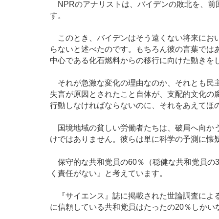
NPRのアナリストは、バイデンの敗北を、前
す。
このとき、バイデンはそう遠くない将来におい
らないと述べたのです。もちろん彼の言葉では
中心である化石燃料からの移行に向けた動きを
それが急激な変化の理由なのか、それとも民主
失言が原因とされたこと自体が、支配的文化の
行動しなければならないのに、それをあえてほ
国境地域の貧しい労働者たちは、破局へ向かう
けではありません。彼らは単に科学の予測に懐
保守的な共和党員の60％（穏健な共和党員の
く責任がない』と考えています。
『サイエンス』誌に掲載された世論調査による
に信頼している共和党員はたったの20％しかい