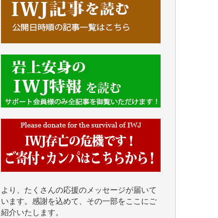
■■■■■■
IWJには、ご寄付・カンパをいただいた方々
より、たくさんの応援のメッセージが届いて
います。感謝を込めて、その一部をここにご
紹介いたします。
■■■■■■