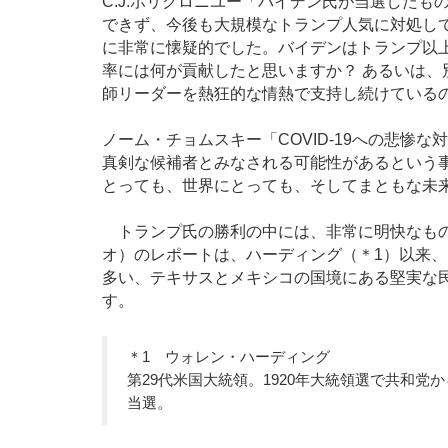
C.J.ポリクロニユー「バイデン氏が当選した
できず、今後も大規模なトランプ人気に対処し
に非常に懐疑的でした。バイデンはトランプ以
率には何が貢献したと思いますか？ あるいは
師リーダーを熱狂的な情熱で支持し続けている
ノーム・チョムスキー「COVID-19への悲惨
真剣な候補者とみなされる可能性があるという
とっても、世界にとっても、そしてまともな未
トランプ氏の勝利の中には、非常に明快なもの
オ）のレポートは、ハーディング（＊1）以来、
多い、テキサスとメキシコの国境にある堅実な
す。
＊1 ウォレン・ハーディング
第29代米国大統領。1920年大統領選で共和
当選。