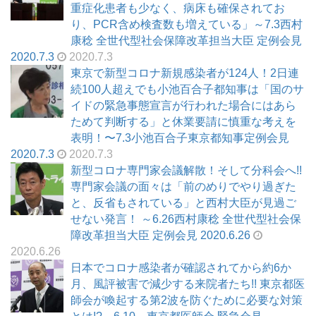
重症化患者も少なく、病床も確保されてお
り、PCR含め検査数も増えている」～7.3西村
康稔 全世代型社会保障改革担当大臣 定例会見
2020.7.3
2020.7.3
東京で新型コロナ新規感染者が124人！2日連
続100人超えでも小池百合子都知事は「国のサ
イドの緊急事態宣言が行われた場合にはあら
ためて判断する」と休業要請に慎重な考えを
表明！〜7.3小池百合子東京都知事定例会見
2020.7.3
2020.7.3
新型コロナ専門家会議解散！そして分科会へ!!
専門家会議の面々は「前のめりでやり過ぎた
と、反省もされている」と西村大臣が見過ご
せない発言！ ～6.26西村康稔 全世代型社会保
障改革担当大臣 定例会見 2020.6.26
2020.6.26
日本でコロナ感染者が確認されてから約6か
月、風評被害で減少する来院者たち!! 東京都医
師会が喚起する第2波を防ぐために必要な対策