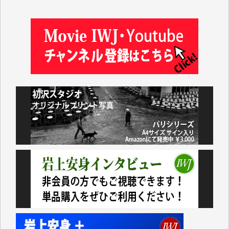
井出 隆太 様
及川昭男 様
岩井祐子 様
藤田英之 様
藤岡比左志 様
井出 隆太 様
小池説夫 様
アオキカナメ 様
諸般の事情によりIWJ会費払えず今は非会員です。市
民側に立つ講演会にIWJのカメラマンをよく拝見して
おります。コンテンツが失われるのはあまりにもった
いない。少しでもお役立てください。（H.O.様）
今日、僅かですがカンパしました。（T.M.様）
今日、僅かですがカンパしました。IWJの危機を乗り
切るには到底及ばない額ですが病気の妻を抱えている
私にとっては精一杯のカンパです。
かねてよりIWJが発してきた膨大な取材記事や解説記