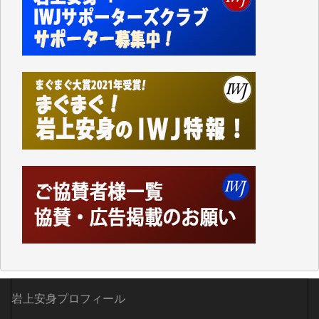
事、そして各界の方々とのインタビューは大袈裟では
なく、極めて重要な知的財産だと思っています。
Windows7の頃はIWJの動画もRealPlayerで録画でき
て、かなりの動画をDVDに焼きこんで保存していま
した。
しかし、それが出来なくなって以降はExcelなどを使
ってハイパーリンクを張り、重要と思われる記事にい
つでも簡単にアクセスできるようにして来ました。し
かし、それができるのもコンテンツがサーバーに保存
されているからこそのことであり、そのサーバーが使
えなくなってしまえば二度と視ることが出来なくなっ
てしまいます。
「何とかしなければ、何とかしてほしい。」と思いな
がらも前述した事情でどうにもならない自分の非力に
歯ぎしりするばかりです。（T.M.様）
いつもまともな報道、ありがとうございます。（新城
靖 様）
岩上安身プロフィール