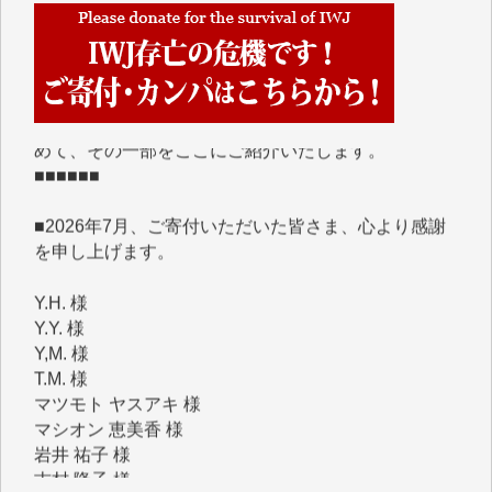
■■■■■■
IWJには、ご寄付・カンパをいただいた方々より、た
くさんの応援のメッセージが届いています。感謝を込
めて、その一部をここにご紹介いたします。
■■■■■■
■2026年7月、ご寄付いただいた皆さま、心より感謝
を申し上げます。
Y.H. 様
Y.Y. 様
Y,M. 様
T.M. 様
マツモト ヤスアキ 様
マシオン 恵美香 様
岩井 祐子 様
吉村 隆子 様
新城 靖 様
青木 要 様