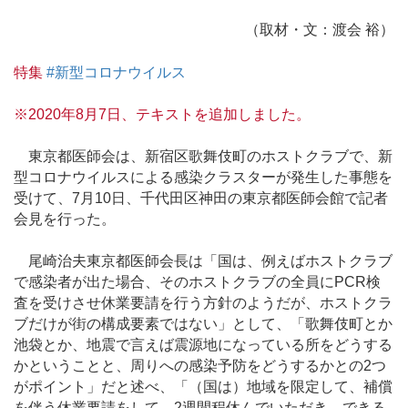
（取材・文：渡会 裕）
特集
#新型コロナウイルス
※2020年8月7日、テキストを追加しました。
東京都医師会は、新宿区歌舞伎町のホストクラブで、新
型コロナウイルスによる感染クラスターが発生した事態を
受けて、7月10日、千代田区神田の東京都医師会館で記者
会見を行った。
尾崎治夫東京都医師会長は「国は、例えばホストクラブ
で感染者が出た場合、そのホストクラブの全員にPCR検
査を受けさせ休業要請を行う方針のようだが、ホストクラ
ブだけが街の構成要素ではない」として、「歌舞伎町とか
池袋とか、地震で言えば震源地になっている所をどうする
かということと、周りへの感染予防をどうするかとの2つ
がポイント」だと述べ、「（国は）地域を限定して、補償
を伴う休業要請をして、2週間程休んでいただき、できる