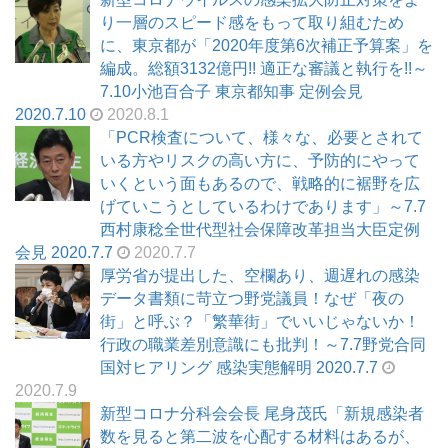
り一層のスピード感をもって取り組むため
に、東京都が「2020年度第6次補正予算案」を
編成。総額3132億円!! 適正な審議と執行を!!～
7.10小池百合子 東京都知事 定例会見
2020.7.10
2020.8.1
「PCR検査について、様々な、必要とされて
いる方やリスクの高い方に、予防的にやって
いくという面もあるので、戦略的に裾野を広
げていこうとしているわけであります」～7.7
西村康稔全世代型社会保障改革担当大臣定例
会見 2020.7.7
2020.7.7
厚労省が提出した、空欄あり、週遅れの感染
データ書類に苛立つ野党議員！なぜ「夜の
街」と呼ぶ？「繁華街」でいいじゃないか！
行政の職業差別意識にも批判！～7.7野党合同
国対ヒアリング 感染実態解明 2020.7.7
2020.7.9
新型コロナ分科会会長 尾身茂氏「新規感染者
数を見ると第二波を心配する材料はあるが、