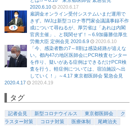
とは!?～6.10 東京都医師会 緊急会見
2020.6.10
2020.6.17
雇調金オンライン受付システムいまだ運用で
きず。IWJは新型コロナ専門家会議議事録不作
成について尋ねるが、厚労省は「あれは内閣
官房主催」、と我関せず！～6.9加藤勝信厚生
労働大臣 定例会見 2020.6.9
2020.6.10
「今、感染者数の7～8割は感染経路が追えな
い。都内47の地区医師会にPCR検査センター
を作り、疑いがある症例はできるだけPCR検
査を行う。軽症例については、宿泊施設へ出
していく！」～4.17 東京都医師会 緊急会見
2020.4.17
2020.4.19
タグ
記者会見
新型コロナウイルス
東京都医師会
ク
ラスター対策
コロナ対策
医療体制
尾﨑治夫