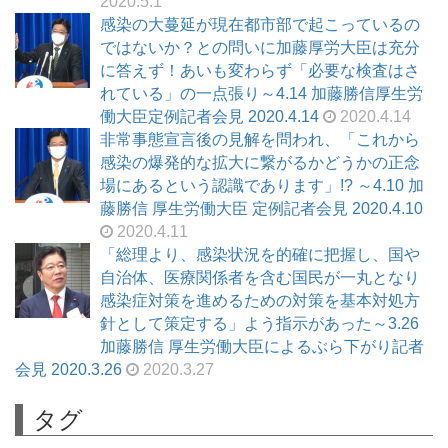
2020.5.1
感染の大蔓延が現在都市部で起こっているの
ではないか？との問いに加藤厚労大臣は充分
に答えず！あいも変わらず「必要な検査はさ
れている」の一点張り～4.14 加藤勝信厚生労
働大臣定例記者会見 2020.4.14
2020.4.14
非常事態宣言後の見解を問われ、「これから
感染の爆発的な拡大に繋がるかどうかの正念
場にあるという認識であります」!? ～4.10 加
藤勝信 厚生労働大臣 定例記者会見 2020.4.10
2020.4.11
「総理より、感染状況を的確に把握し、国や
自治体、医療関係者を含む国民が一丸となり
感染症対策を進めるための対策を基本対処方
針として策定する」よう指示があった～3.26
加藤勝信 厚生労働大臣によるぶら下がり記者
会見 2020.3.26
2020.3.27
タグ