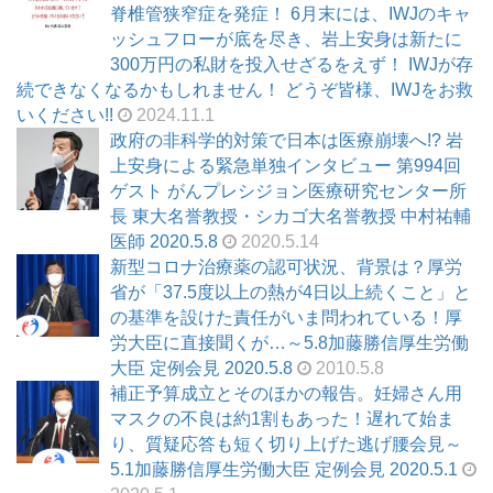
脊椎管狭窄症を発症！ 6月末には、IWJのキャ
ッシュフローが底を尽き、岩上安身は新たに
300万円の私財を投入せざるをえず！ IWJが存
続できなくなるかもしれません！ どうぞ皆様、IWJをお救
いください!!
2024.11.1
政府の非科学的対策で日本は医療崩壊へ!? 岩
上安身による緊急単独インタビュー 第994回
ゲスト がんプレシジョン医療研究センター所
長 東大名誉教授・シカゴ大名誉教授 中村祐輔
医師 2020.5.8
2020.5.14
新型コロナ治療薬の認可状況、背景は？厚労
省が「37.5度以上の熱が4日以上続くこと」と
の基準を設けた責任がいま問われている！厚
労大臣に直接聞くが…～5.8加藤勝信厚生労働
大臣 定例会見 2020.5.8
2010.5.8
補正予算成立とそのほかの報告。妊婦さん用
マスクの不良は約1割もあった！遅れて始ま
り、質疑応答も短く切り上げた逃げ腰会見～
5.1加藤勝信厚生労働大臣 定例会見 2020.5.1