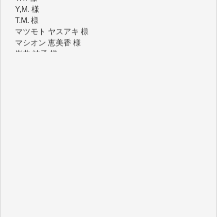
T.M. 様
マツモト ヤスアキ 様
マシオン 恵美香 様
岩井 祐子 様
吉村 隆子 様
新城 靖 様
青木 要 様
T.Y. 様
K.O. 様
Y.S. 様
Y.N. 様
y.m. 様
R.N. 様
J.M. 様
T.N. 様
Y.T. 様
T.K. 様
ASAKO TAKAESU 様
マシオン恵美香 様
平野智生 様