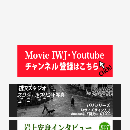
山本賢二 様
吉住俊昭 様
徳山匡 様
金 盛起 様
塩川 晃平 様
松本益美 様
井出 隆太 様
及川昭男 様
岩井祐子 様
藤田英之 様
藤岡比左志 様
井出 隆太 様
小池説夫 様
アオキカナメ 様
諸般の事情によりIWJ会費払えず今は非会員です。市
民側に立つ講演会にIWJのカメラマンをよく拝見して
おります。コンテンツが失われるのはあまりにもった
いない。少しでもお役立てください。（H.O.様）