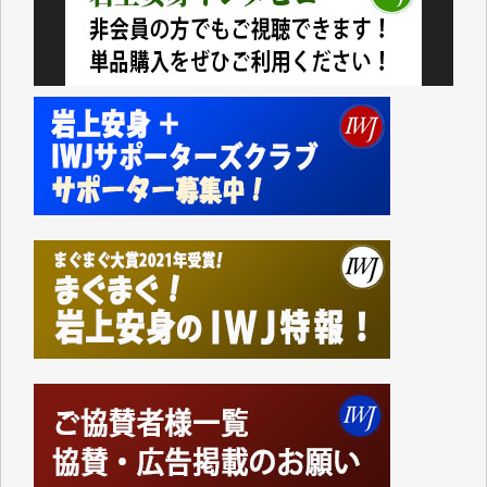
今日、僅かですがカンパしました。（T.M.様）
今日、僅かですがカンパしました。IWJの危機を乗り
切るには到底及ばない額ですが病気の妻を抱えている
私にとっては精一杯のカンパです。
かねてよりIWJが発してきた膨大な取材記事や解説記
事、そして各界の方々とのインタビューは大袈裟では
なく、極めて重要な知的財産だと思っています。
Windows7の頃はIWJの動画もRealPlayerで録画でき
て、かなりの動画をDVDに焼きこんで保存していま
した。
しかし、それが出来なくなって以降はExcelなどを使
ってハイパーリンクを張り、重要と思われる記事にい
つでも簡単にアクセスできるようにして来ました。し
かし、それができるのもコンテンツがサーバーに保存
されているからこそのことであり、そのサーバーが使
えなくなってしまえば二度と視ることが出来なくなっ
てしまいます。
「何とかしなければ、何とかしてほしい。」と思いな