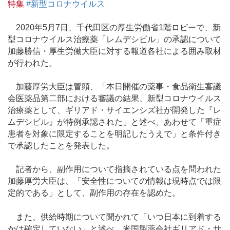
特集
#新型コロナウイルス
2020年5月7日、千代田区の厚生労働省1階ロビーで、新
型コロナウイルス治療薬「レムデシビル」の承認について
加藤勝信・厚生労働大臣に対する報道各社による囲み取材
が行われた。
加藤厚労大臣は冒頭、「本日開催の薬事・食品衛生審議
会医薬品第二部における審議の結果、新型コロナウイルス
治療薬として、ギリアド・サイエンシズ社が開発した『レ
ムデシビル』が特例承認された」と述べ、あわせて「重症
患者を対象に限定することを明記したうえで」と条件付き
で承認したことを発表した。
記者から、副作用について指摘されている点を問われた
加藤厚労大臣は、「安全性についての情報は現時点では限
定的である」として、副作用の存在を認めた。
また、供給時期について聞かれて「いつ日本に到着する
かは確定していない」と述べ、米国製薬会社ギリアド・サ