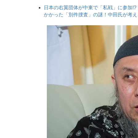
日本の右翼団体が中東で「私戦」に参加!?
かかった「別件捜査」の謎！中田氏が考える公