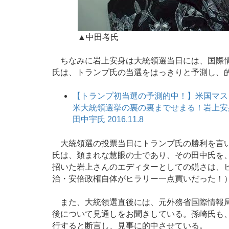
▲中田考氏
ちなみに岩上安身は大統領選当日には、国際情
氏は、トランプ氏の当選をはっきりと予測し、
【トランプ初当選の予測的中！】米国マス
米大統領選挙の裏の裏までせまる！岩上安身
田中宇氏 2016.11.8
大統領選の投票当日にトランプ氏の勝利を言い
氏は、類まれな慧眼の士であり、その田中氏を
招いた岩上さんのエディターとしての鋭さは、
治・安倍政権自体がヒラリー一点買いだった！
また、大統領選直後には、元外務省国際情報局
後について見通しをお聞きしている。孫崎氏も、
行すると断言し、見事に的中させている。