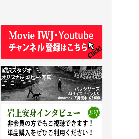
Y.T. 様
T.K. 様
ASAKO TAKAESU 様
マシオン恵美香 様
平野智生 様
山本賢二 様
吉住俊昭 様
徳山匡 様
金 盛起 様
塩川 晃平 様
松本益美 様
井出 隆太 様
及川昭男 様
岩井祐子 様
藤田英之 様
藤岡比左志 様
井出 隆太 様
小池説夫 様
アオキカナメ 様