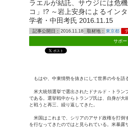
ラエルが結託、サウジには危機
コ」!? ～岩上安身によるインタ
学者・中田考氏 2016.11.15
記事公開日：
2016.11.18
取材地：
東京都
サポー
もはや、中東情勢を抜きにして世界の今を語
米大統領選挙で選出されたドナルド・トランプ
である。選挙戦中からトランプ氏は、自身が大統
と戦うと再三、繰り返してきた。
米国はこれまで、シリアのアサド政権を打倒す
を行なってきたのではと見られている。米暴露