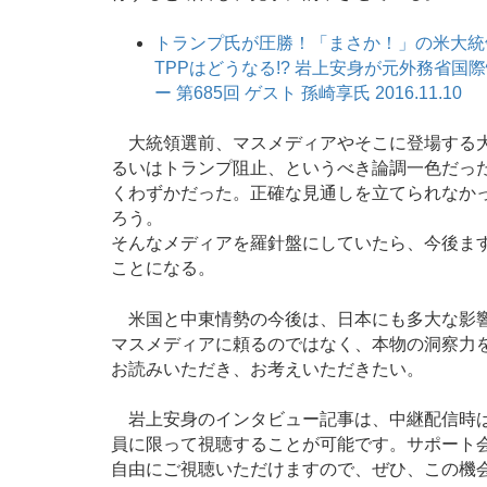
トランプ氏が圧勝！「まさか！」の米大統
TPPはどうなる!? 岩上安身が元外務省
ー 第685回 ゲスト 孫崎享氏 2016.11.10
大統領選前、マスメディアやそこに登場する大
るいはトランプ阻止、というべき論調一色だっ
くわずかだった。正確な見通しを立てられなか
ろう。
そんなメディアを羅針盤にしていたら、今後ま
ことになる。
米国と中東情勢の今後は、日本にも多大な影響
マスメディアに頼るのではなく、本物の洞察力を
お読みいただき、お考えいただきたい。
岩上安身のインタビュー記事は、中継配信時は
員に限って視聴することが可能です。サポート
自由にご視聴いただけますので、ぜひ、この機会