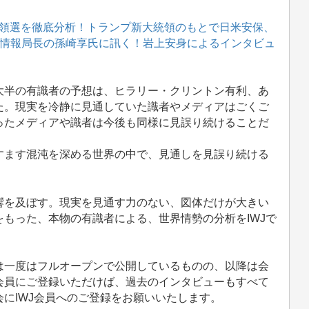
領選を徹底分析！トランプ新大統領のもとで日米安保、
国際情報局長の孫崎享氏に訊く！岩上安身によるインタビュ
半の有識者の予想は、ヒラリー・クリントン有利、あ
た。現実を冷静に見通していた識者やメディアはごくご
ったメディアや識者は今後も同様に見誤り続けることだ
すます混沌を深める世界の中で、見通しを見誤り続ける
を及ぼす。現実を見通す力のない、図体だけが大きい
もった、本物の有識者による、世界情勢の分析をIWJで
一度はフルオープンで公開しているものの、以降は会
会員にご登録いただけば、過去のインタビューもすべて
にIWJ会員へのご登録をお願いいたします。