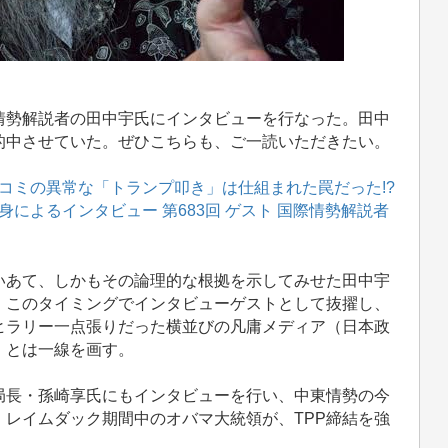
勢解説者の田中宇氏にインタビューを行なった。田中
的中させていた。ぜひこちらも、ご一読いただきたい。
コミの異常な「トランプ叩き」は仕組まれた罠だった!?
によるインタビュー 第683回 ゲスト 国際情勢解説者
あて、しかもその論理的な根拠を示してみせた田中宇
、このタイミングでインタビューゲストとして抜擢し、
ヒラリー一点張りだった横並びの凡庸メディア（日本政
）とは一線を画す。
長・孫崎享氏にもインタビューを行い、中東情勢の今
レイムダック期間中のオバマ大統領が、TPP締結を強