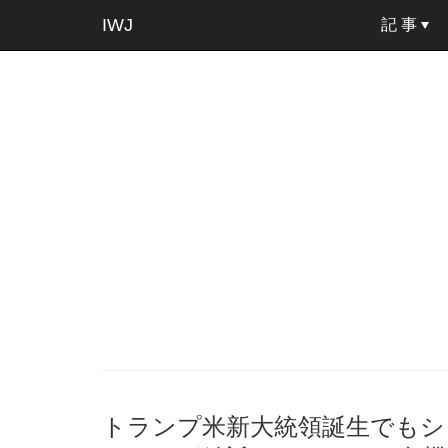
IWJ
記 事
トランプ米新大統領誕生でもシ