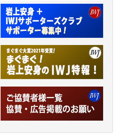
諸般の事情によりIWJ会費払えず今は非会員
です。市民側に立つ講演会にIWJのカメラマ
ンをよく拝見しております。コンテンツが失
われるのはあまりにもったいない。少しでも
お役立てください。（H.O.様）
今日、僅かですがカンパしました。（T.M.
様）
今日、僅かですがカンパしました。IWJの危
機を乗り切るには到底及ばない額ですが病気
の妻を抱えている私にとっては精一杯のカン
パです。
かねてよりIWJが発してきた膨大な取材記事
や解説記事、そして各界の方々とのインタビ
ューは大袈裟ではなく、極めて重要な知的財
産だと思っています。
Windows7の頃はIWJの動画もRealPlayerで録
画できて、かなりの動画をDVDに焼きこんで