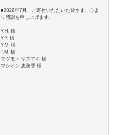
り感謝を申し上げます。
Y.H. 様
Y.Y. 様
Y,M. 様
T.M. 様
マツモト ヤスアキ 様
マシオン 恵美香 様
岩井 祐子 様
吉村 隆子 様
新城 靖 様
青木 要 様
T.Y. 様
K.O. 様
Y.S. 様
Y.N. 様
y.m. 様
R.N. 様
J.M. 様
T.N. 様