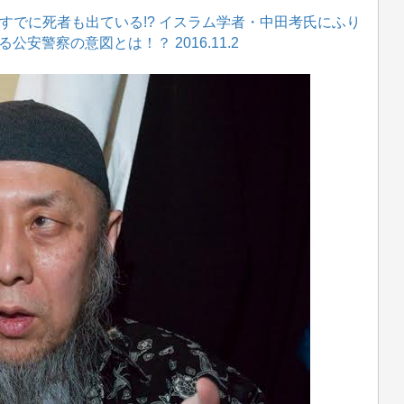
 すでに死者も出ている!? イスラム学者・中田考氏にふり
安警察の意図とは！？ 2016.11.2