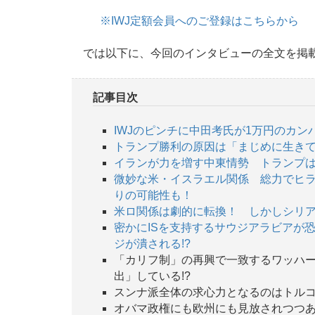
※IWJ定額会員へのご登録はこちらから
では以下に、今回のインタビューの全文を掲
記事目次
IWJのピンチに中田考氏が1万円のカン
トランプ勝利の原因は「まじめに生き
イランが力を増す中東情勢 トランプは
微妙な米・イスラエル関係 総力でヒ
りの可能性も！
米ロ関係は劇的に転換！ しかしシリア
密かにISを支持するサウジアラビアが
ジが潰される!?
「カリフ制」の再興で一致するワッハー
出」している!?
スンナ派全体の求心力となるのはトル
オバマ政権にも欧州にも見放されつつ