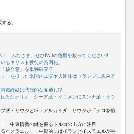
載する。
パ！ みなさま、ぜひIWJの危機を救ってください!!
ているキリスト教徒の貧困化」
「核合意」を単独破棄!?
ラリーを推した米国内ユダヤ人団体はトランプに歩み寄
内戦終結は悲観的な見通し!?
恐れるシナリオ シーア派・イエメンにスンナ派・サウ
ブ派・サウジとIS・アルカイダ サウジが「テロを輸
コ！ 中東情勢の鍵を握るトルコの出方に注目
あるイスラエル 「中期的にはイランとイスラエルが手