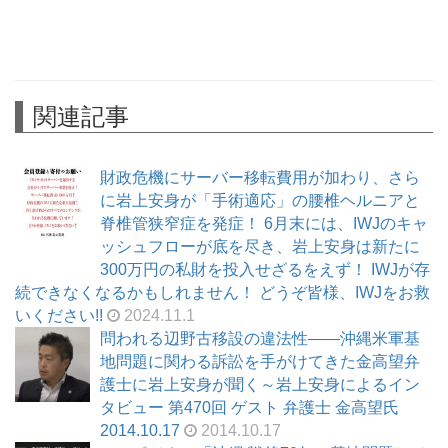
関連記事
財政危機にサーバー移転費用が加わり、さら
に岩上安身が「手術適応」の腰椎ヘルニアと
脊椎管狭窄症を発症！ 6月末には、IWJのキャ
ッシュフローが底を尽き、岩上安身は新たに
300万円の私財を投入せざるをえず！ IWJが存
続できなくなるかもしれません！ どうぞ皆様、IWJをお救
いください!!
2024.11.1
問われる辺野古移設の違法性――沖縄米軍基
地問題に関わる訴訟を手がけてきた金高望弁
護士に岩上安身が聞く～岩上安身によるイン
タビュー 第470回 ゲスト 弁護士 金高望氏
2014.10.17
2014.10.17