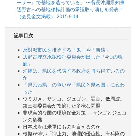
ーザー』で基地を造っている」 〜翁長沖縄県知事、
辺野古への基地移転計画の承認取り消しを発表！
（会見全文掲載） 2015.9.14
記事目次
反対派市民を排除する「鬼」や「海猿」
辺野古埋立承認検証委員会が出した「4つの瑕
疵」
沖縄は、県民を代表する政府を持ち得ているの
か
「県民vs県」の争いが「県民と県vs国」に変わ
った
ウミガメ、サンゴ、ジュゴン、騒音、低周波。
第三者委員会が指摘した多様な問題
非現実的な国の環境保全対策──サンゴとジュゴ
ンの危機
日本政府は米軍にものを言えるのか
根拠が薄い「抑止力、地理的優位性、海兵隊の