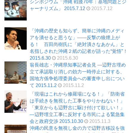
シンポジウム「沖縄 戦後70年：基地問題とジ
ャーナリズム」 2015.7.12
2015.7.12
「沖縄の歴史も知らず、簡単に沖縄のメディ
アを潰せると思うな」――反撃の狼煙上が
る！ 百田尚樹氏に「絶対潰さなあかん」と
名指しされた沖縄２紙の記者が語った“覚悟”！
2015.6.30
2015.6.30
翁長雄志・沖縄県知事記者会見 ―辺野古埋め
立て承認取り消しの効力一時停止に対する、
国地方係争処理委員会への審査申し出につい
て 2015.11.2
2015.11.2
「現場はこれから修羅場になる！」「防衛省
は手続きを無視した工事をやりかねない！」
「東京からも辺野古に駆け付けて欲しい！」
―辺野埋立工事に反対する市民による緊急集
会と政府交渉 2015.10.30
2015.11.3
沖縄の民意を無視し金の力で辺野古移設を強