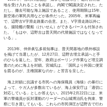
地を受け入れることを承認し、内閣で閣議決定された。た
だし、撤去可能な海上施設であること、使用期限は15年、
新空港の軍民共用などが条件だった。2005年、米軍再編
で、辺野古V字滑走路案の合意。また、V字滑走路以外に
も、揚陸艦の繋船（けいせん）ができるバースも付加され
た。「もはや、辺野古は普天間の代替施設ではなくなって
いる」。
2013年、仲井眞弘多前知事は、普天間基地の県外移設
を掲げて当選したが、12月27日、辺野古埋立承認へと手
のひらを返した。翌年、政府はボーリング作業など埋立調
査のために海上を封鎖。宮城氏は、「国民より外国に便宜
を図るのが、主権国家なのか」と苦言を呈した。
海上封鎖に抗議する市民への海保職員（海猿）の暴行に
よって、ケガ人が多数出ているが、海上保安庁は「適切に
対応している」としか答えない。2015年2月22日には、米
軍の警備員が反対運動のリーダーの山城博治氏を拘束、警
察に引き渡してもいる。これらの市民弾圧が辺野古で行わ