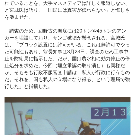
れていることを、大手マスメディアは詳しく報道しない、
と宮城氏は語り、「国民には真実が伝わらない」と悔しさ
を滲ませた。
調査のため、辺野古の海底には20トンや45トンのアン
カーを埋設しており、サンゴ破壊が懸念される。宮城氏
は、「ブロック設置には許可がいる。これは無許可でやっ
た可能性もあり、翁長知事は3月23日、調査のため工事中
止を防衛局に指示した。だが、国は農水相に効力停止の停
止処分を求めた。今回（埋立承認の取り消し）も同様だ
が、そもそも行政不服審査申請は、私人が行政に行うもの
だ。それを、国も私人の立場になり得る、という理屈で強
行した」と指摘した。