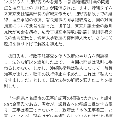
ンポジウム「辺野古の今を知る ～新基地建設計画の問題
点と埋立阻止の可能性」が開催された。まず、沖縄タイム
ス東京支社編集部長の宮城栄作氏が、辺野古移設までの経
緯、埋立承認の瑕疵、翁長知事の同承認取消と、国の対抗
措置について要旨を語った。後半は、東京弁護士会の藤川
元氏が司会を務め、辺野古埋立承認取消訴訟弁護団事務次
長の金高望氏と、琉球大学教授の徳田博人氏が、さらに問
題点を掘り下げて解説を加えた。
徳田氏も、行政不服審査を使う政府のやり方を問題視
し、法的な解説を追加した上で、「今回の問題は裁判に委
ねるしかない。しかし、沖縄防衛局は私人になって（翁長
知事が出した）取消の執行停止を求めた。これは『私人な
りすまし』だ」として、国が法律の解釈を変えたことを批
判した。
「沖縄県と名護市の工事許認可の権限は大きい」と話す
のは金高氏である。両者が、辺野古への移設に反対する限
り、工事は着工できないとし、政府は「本体工事着工」と
言っているが、現在はガレキ処理をしているだけだと指摘