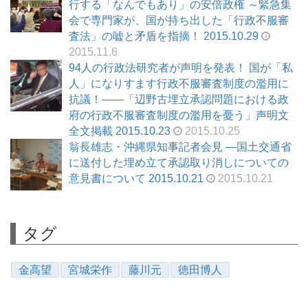
行する「なんでもあり」の安倍政権 ～緊急集
会で専門家が、国が持ち出した「行政不服審
査法」の嘘と矛盾を指摘！ 2015.10.29
2015.11.6
94人の行政法研究者が声明を発表！ 国が「私
人」になりすます行政不服審査制度の濫用に
抗議！――「辺野古埋立承認問題における政
府の行政不服審査制度の濫用を憂う」声明文
全文掲載 2015.10.23
2015.10.25
翁長雄志・沖縄県知事記者会見 ―国土交通省
に送付した埋め立て承認取り消しについての
意見書について 2015.10.21
2015.10.21
タグ
金高望
宮城栄作
藤川元
徳田博人