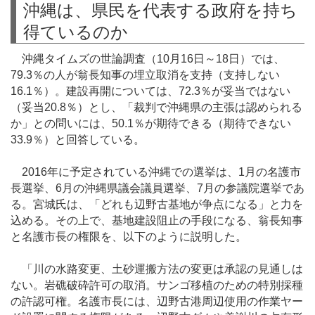
沖縄は、県民を代表する政府を持ち
得ているのか
沖縄タイムズの世論調査（10月16日～18日）では、
79.3％の人が翁長知事の埋立取消を支持（支持しない
16.1％）。建設再開については、72.3％が妥当ではない
（妥当20.8％）とし、「裁判で沖縄県の主張は認められる
か」との問いには、50.1％が期待できる（期待できない
33.9％）と回答している。
2016年に予定されている沖縄での選挙は、1月の名護市
長選挙、6月の沖縄県議会議員選挙、7月の参議院選挙であ
る。宮城氏は、「どれも辺野古基地が争点になる」と力を
込める。その上で、基地建設阻止の手段になる、翁長知事
と名護市長の権限を、以下のように説明した。
「川の水路変更、土砂運搬方法の変更は承認の見通しは
ない。岩礁破砕許可の取消。サンゴ移植のための特別採種
の許認可権。名護市長には、辺野古港周辺使用の作業ヤー