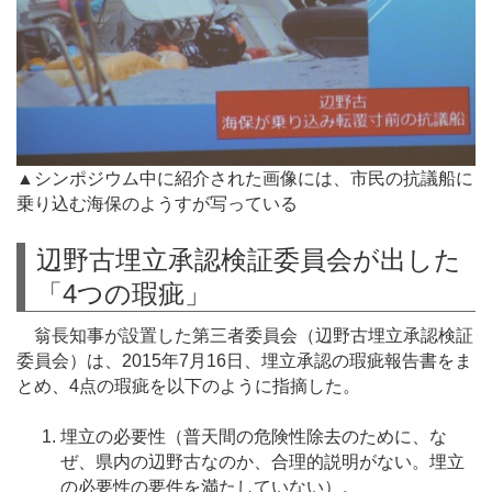
▲シンポジウム中に紹介された画像には、市民の抗議船に
乗り込む海保のようすが写っている
辺野古埋立承認検証委員会が出した
「4つの瑕疵」
翁長知事が設置した第三者委員会（辺野古埋立承認検証
委員会）は、2015年7月16日、埋立承認の瑕疵報告書をま
とめ、4点の瑕疵を以下のように指摘した。
埋立の必要性（普天間の危険性除去のために、な
ぜ、県内の辺野古なのか、合理的説明がない。埋立
の必要性の要件を満たしていない）。