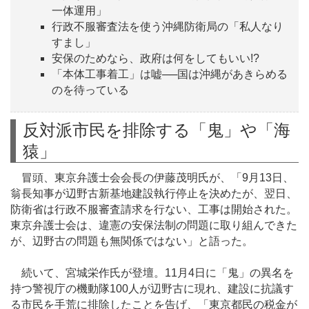
一体運用」
行政不服審査法を使う沖縄防衛局の「私人なり
すまし」
安保のためなら、政府は何をしてもいい!?
「本体工事着工」は嘘──国は沖縄があきらめる
のを待っている
反対派市民を排除する「鬼」や「海
猿」
冒頭、東京弁護士会会長の伊藤茂明氏が、「9月13日、
翁長知事が辺野古新基地建設執行停止を決めたが、翌日、
防衛省は行政不服審査請求を行ない、工事は開始された。
東京弁護士会は、違憲の安保法制の問題に取り組んできた
が、辺野古の問題も無関係ではない」と語った。
続いて、宮城栄作氏が登壇。11月4日に「鬼」の異名を
持つ警視庁の機動隊100人が辺野古に現れ、建設に抗議す
る市民を手荒に排除したことを告げ、「東京都民の税金が