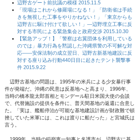
辺野古ゲート前抗議の模様 2015.11.5
「現場はこれから修羅場になる！」「防衛省は手続
きを無視した工事をやりかねない！」「東京からも
辺野古に駆け付けて欲しい！」―辺野埋立工事に反
対する市民による緊急集会と政府交渉 2015.10.30
【緊急アップ！】「警察は右翼団体を利用している
のでは」暴力行為を黙認した沖縄県警の不可解な対
応――安保法制の成立翌日、辺野古新基地建設に反
対する座り込み行動440日目に起きたテント襲撃事
件 2015.9.22
辺野古基地の問題は、1995年の米兵による少女暴行事
件が発端だ。沖縄の民意は反基地へと高まり、1996年、
当時の橋本龍太郎首相とモンデール駐日米国大使の会談
で、代替施設の提供を条件に、普天間基地の返還に合意し
た。「実は、艦船停泊が可能な基地建設計画が財政難で頓
挫していた米軍には、これは渡りに船だった」と宮城氏は
言う。
1999年、当時の稲嶺恵一知事と名護市が、辺野古に基