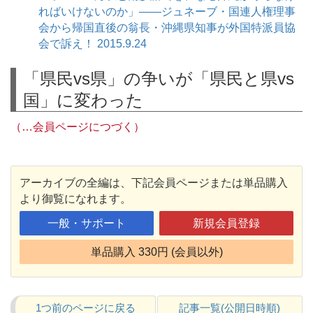
ればいけないのか」――ジュネーブ・国連人権理事
会から帰国直後の翁長・沖縄県知事が外国特派員協
会で訴え！ 2015.9.24
「県民vs県」の争いが「県民と県vs
国」に変わった
（…会員ページにつづく）
アーカイブの全編は、下記会員ページまたは単品購入
より御覧になれます。
一般・サポート
新規会員登録
単品購入 330円 (会員以外)
1つ前のページに戻る
記事一覧(公開日時順)