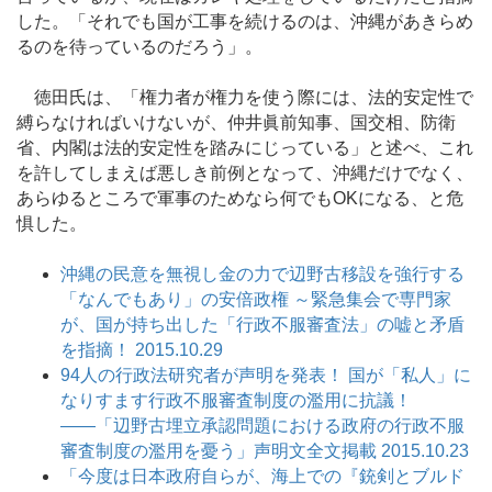
した。「それでも国が工事を続けるのは、沖縄があきらめ
るのを待っているのだろう」。
徳田氏は、「権力者が権力を使う際には、法的安定性で
縛らなければいけないが、仲井眞前知事、国交相、防衛
省、内閣は法的安定性を踏みにじっている」と述べ、これ
を許してしまえば悪しき前例となって、沖縄だけでなく、
あらゆるところで軍事のためなら何でもOKになる、と危
惧した。
沖縄の民意を無視し金の力で辺野古移設を強行する
「なんでもあり」の安倍政権 ～緊急集会で専門家
が、国が持ち出した「行政不服審査法」の嘘と矛盾
を指摘！ 2015.10.29
94人の行政法研究者が声明を発表！ 国が「私人」に
なりすます行政不服審査制度の濫用に抗議！
――「辺野古埋立承認問題における政府の行政不服
審査制度の濫用を憂う」声明文全文掲載 2015.10.23
「今度は日本政府自らが、海上での『銃剣とブルド