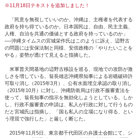
※11月18日テキストを追加しました！
「民意を無視していいのか。沖縄は、主権者を代表する
政府を持ち得ているのか。日本国民は、自由、民主主義、
人権、自治を共通の価値とする政府を持っているのか」
──沖縄タイムスの宮城栄作氏はこのように訴え、辺野古
の問題には安保法制と同様、安倍政権の「やりたいことを
やる」姿勢が透けて見えると指摘した。
米軍普天間基地の辺野古移設を巡る、現地での攻防が激
しさを増している。翁長雄志沖縄県知事による岩礁破砕許
可取り消し（2015年3月）、公有水面埋立承認の取り消し
（2015年10月）に対し、沖縄防衛局は行政不服審査法を
使って、翁長知事の指示を無効化しようとしている。しか
し、行政不服審査の申請は、私人が行政に対して行うもの
だと宮城氏は指摘し、「国も私人の立場になり得る、とい
う理屈で強行した」と厳しく断じた。
2015年11月5日、東京都千代田区の弁護士会館にて、シ