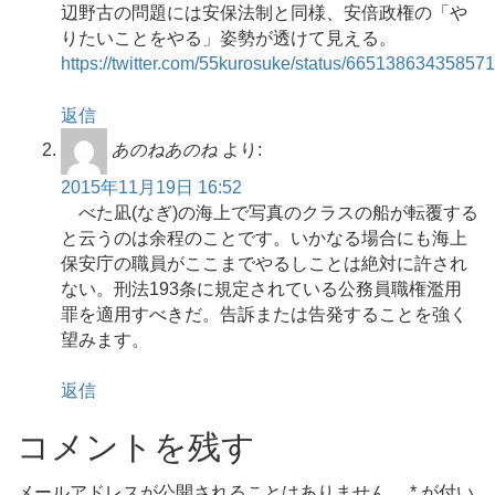
辺野古の問題には安保法制と同様、安倍政権の「や
りたいことをやる」姿勢が透けて見える。
https://twitter.com/55kurosuke/status/66513863435857
返信
あのねあのね
より:
2015年11月19日 16:52
べた凪(なぎ)の海上で写真のクラスの船が転覆する
と云うのは余程のことです。いかなる場合にも海上
保安庁の職員がここまでやるしことは絶対に許され
ない。刑法193条に規定されている公務員職権濫用
罪を適用すべきだ。告訴または告発することを強く
望みます。
返信
コメントを残す
メールアドレスが公開されることはありません。
*
が付い