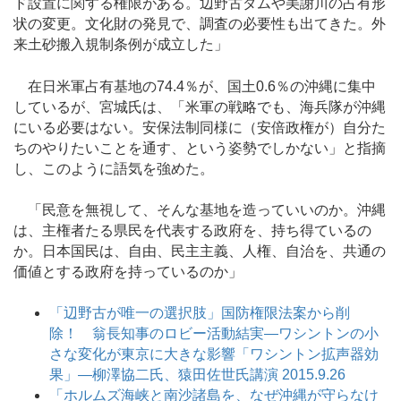
ド設置に関する権限がある。辺野古ダムや美謝川の占有形
状の変更。文化財の発見で、調査の必要性も出てきた。外
来土砂搬入規制条例が成立した」
在日米軍占有基地の74.4％が、国土0.6％の沖縄に集中
しているが、宮城氏は、「米軍の戦略でも、海兵隊が沖縄
にいる必要はない。安保法制同様に（安倍政権が）自分た
ちのやりたいことを通す、という姿勢でしかない」と指摘
し、このように語気を強めた。
「民意を無視して、そんな基地を造っていいのか。沖縄
は、主権者たる県民を代表する政府を、持ち得ているの
か。日本国民は、自由、民主主義、人権、自治を、共通の
価値とする政府を持っているのか」
「辺野古が唯一の選択肢」国防権限法案から削
除！ 翁長知事のロビー活動結実―ワシントンの小
さな変化が東京に大きな影響「ワシントン拡声器効
果」―柳澤協二氏、猿田佐世氏講演 2015.9.26
「ホルムズ海峡と南沙諸島を、なぜ沖縄が守らなけ