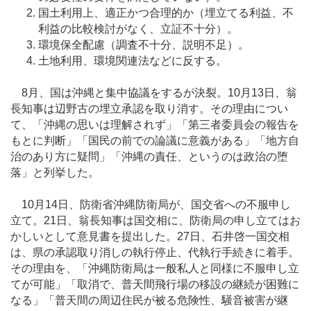
国土利用上、適正かつ合理的か（埋立てる利益、不
利益の比較検討がなく、立証不十分）。
環境保全配慮（調査不十分、説明不足）。
土地利用、環境関連法などに反する。
8月、国は沖縄と集中協議をするが決裂。10月13日、翁
長知事は辺野古の埋立承認を取り消す。その理由につい
て、「沖縄の思いは理解されず」「第三者委員会の報告を
もとに判断」「国民の前での論議に意義がある」「地方自
治のあり方に疑問」「沖縄の責任、というのは政治の堕
落」と列挙した。
10月14日、防衛省沖縄防衛局が、国交省への不服申し
立て。21日、翁長知事は国交相に、防衛局の申し立てはお
かしいとして意見書を提出した。27日、石井啓一国交相
は、県の承認取り消しの執行停止、代執行手続きに着手。
その理由を、「沖縄防衛局は一般私人と同様に不服申し立
てが可能」「取消で、普天間飛行場の移設の継続が困難に
なる」「普天間の周辺住民が被る危険性、騒音被害が継