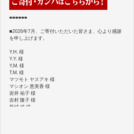
■2026年7月、ご寄付いただいた皆さま、心より感謝
を申し上げます。
Y.H. 様
Y.Y. 様
Y,M. 様
T.M. 様
マツモト ヤスアキ 様
マシオン 恵美香 様
岩井 祐子 様
吉村 隆子 様
新城 靖 様
青木 要 様
T.Y. 様
K.O. 様
Y.S. 様
Y.N. 様
y.m. 様