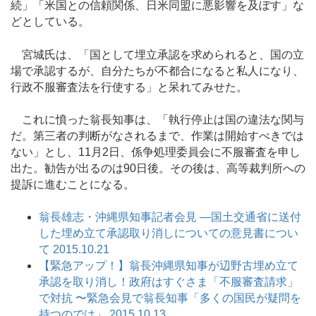
続」「米国との信頼関係、日米同盟に悪影響を及ぼす」な
どとしている。
宮城氏は、「国として埋立承認を求められると、国の立
場で承認するが、自分たちが不都合になると私人になり、
行政不服審査法を行使する」と呆れてみせた。
これに憤った翁長知事は、「執行停止は国の違法な関与
だ。第三者の判断がなされるまで、作業は開始すべきでは
ない」とし、11月2日、係争処理委員会に不服審査を申し
出た。勧告が出るのは90日後。その後は、高等裁判所への
提訴に進むことになる。
翁長雄志・沖縄県知事記者会見 ―国土交通省に送付
した埋め立て承認取り消しについての意見書につい
て 2015.10.21
【緊急アップ！】翁長沖縄県知事が辺野古埋め立て
承認を取り消し！政府はすぐさま「不服審査請求」
で対抗 〜緊急会見で翁長知事「多くの国民が疑問を
持つのでは」 2015.10.13