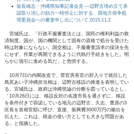
翁長雄志・沖縄県知事記者会見 ―辺野古埋め立て承
認取り消しの効力一時停止に対する、国地方係争処
理委員会への審査申し出について 2015.11.2
宮城氏は、「行政不服審査法とは、国民の権利利益の救
済制度。国が、国の機関として固有の資格で処分を受けた
時は対象にならない。国交相は、不服審査請求の採決を先
にせず、作業が再開できるように代執行手続きをした。明
らかに強引に進める気だ」と危惧する。
10月7日の内閣改造で、菅官房長官の肝入りで就任した
島尻あい子沖縄担当相は、辺野古移設の推進を表明してい
る。宮城氏は、政府は沖縄世論の分断を図っているとし、
「10月26日には、移設反対の名護市長を通さずに、移設
を条件付きで容認している地元の辺野古、久志、豊原の3
区長を首相官邸に呼び、直接、振興費3000万円の拠出を
伝えた。これは、税金の使い方としても大きな問題があ
る」と指摘した。