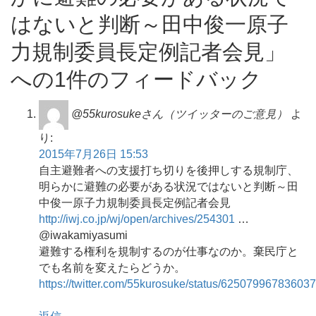
はないと判断～田中俊一原子
力規制委員長定例記者会見」
への1件のフィードバック
@55kurosukeさん（ツイッターのご意見）
よ
り:
2015年7月26日 15:53
自主避難者への支援打ち切りを後押しする規制庁、
明らかに避難の必要がある状況ではないと判断～田
中俊一原子力規制委員長定例記者会見
http://iwj.co.jp/wj/open/archives/254301
…
@iwakamiyasumi
避難する権利を規制するのが仕事なのか。棄民庁と
でも名前を変えたらどうか。
https://twitter.com/55kurosuke/status/62507996783603