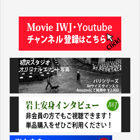
松本益美 様
井出 隆太 様
及川昭男 様
岩井祐子 様
藤田英之 様
藤岡比左志 様
井出 隆太 様
小池説夫 様
アオキカナメ 様
諸般の事情によりIWJ会費払えず今は非会員です。市
民側に立つ講演会にIWJのカメラマンをよく拝見して
おります。コンテンツが失われるのはあまりにもった
いない。少しでもお役立てください。（H.O.様）
今日、僅かですがカンパしました。（T.M.様）
今日、僅かですがカンパしました。IWJの危機を乗り
切るには到底及ばない額ですが病気の妻を抱えている
私にとっては精一杯のカンパです。