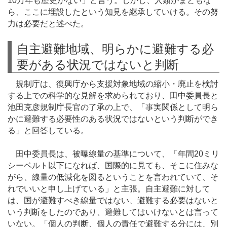
10万年も歴史がない」と言う。しかし、人類がまともな
ら、ここに埋設したという知見を継承していける。その努
力は必要だと述べた。
自主避難地域、明らかに避難する必
要がある状況ではないと判断
規制庁は、復興庁から支援対象地域の縮小・廃止を検討
する上での科学的な見解を求められており、田中委員長と
池田克彦規制庁長官の了承の上で、「事実関係として明ら
かに避難する必要性のある状況ではないという判断ができ
る」と回答している。
田中委員長は、被曝線量の基準について、「年間20ミリ
シーベルト以下になれば、国際的に見ても、そこに住みな
がら、線量の低減化を図るということを言われていて、そ
れでいいと申し上げている」と主張。自主避難に対して
は、国が避難すべき線量ではない、避難する必要はないと
いう判断をしたのであり、避難してはいけないとは言って
いない。「個人の判断、個人の責任で避難する分には、別