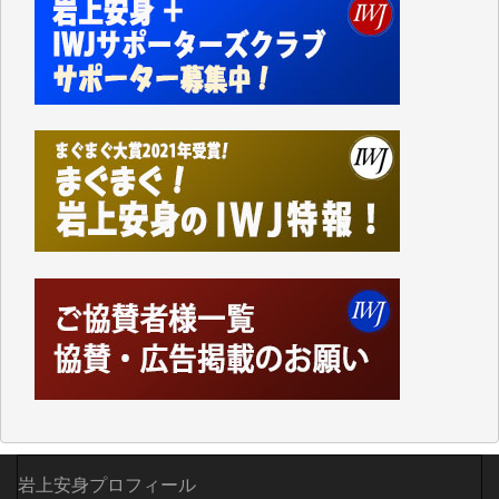
かねてよりIWJが発してきた膨大な取材記事や解説記
事、そして各界の方々とのインタビューは大袈裟では
なく、極めて重要な知的財産だと思っています。
Windows7の頃はIWJの動画もRealPlayerで録画でき
て、かなりの動画をDVDに焼きこんで保存していま
した。
しかし、それが出来なくなって以降はExcelなどを使
ってハイパーリンクを張り、重要と思われる記事にい
つでも簡単にアクセスできるようにして来ました。し
かし、それができるのもコンテンツがサーバーに保存
されているからこそのことであり、そのサーバーが使
えなくなってしまえば二度と視ることが出来なくなっ
てしまいます。
「何とかしなければ、何とかしてほしい。」と思いな
がらも前述した事情でどうにもならない自分の非力に
歯ぎしりするばかりです。（T.M.様）
いつもまともな報道、ありがとうございます。（新城
靖 様）
岩上安身プロフィール