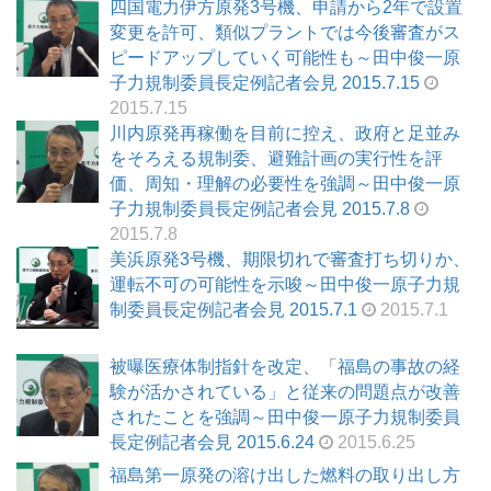
四国電力伊方原発3号機、申請から2年で設置
変更を許可、類似プラントでは今後審査がス
ピードアップしていく可能性も～田中俊一原
子力規制委員長定例記者会見 2015.7.15
2015.7.15
川内原発再稼働を目前に控え、政府と足並み
をそろえる規制委、避難計画の実行性を評
価、周知・理解の必要性を強調～田中俊一原
子力規制委員長定例記者会見 2015.7.8
2015.7.8
美浜原発3号機、期限切れで審査打ち切りか、
運転不可の可能性を示唆～田中俊一原子力規
制委員長定例記者会見 2015.7.1
2015.7.1
被曝医療体制指針を改定、「福島の事故の経
験が活かされている」と従来の問題点が改善
されたことを強調～田中俊一原子力規制委員
長定例記者会見 2015.6.24
2015.6.25
福島第一原発の溶け出した燃料の取り出し方