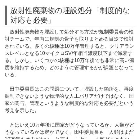
放射性廃棄物の埋設処分「制度的な
対応も必要」
放射性廃棄物を埋設して処分する方法が規制委員会の検
討チームで、年内に規制の骨子を取りまとめる目途で検討
されている。多くの核種は10万年管理すると、クリアラン
スレベルとなる10マイクロSV/年相当濃度以下まで減衰す
る。しかし、いくつかの核種は10万年後でも非常に高い濃
度を維持するため、どのように管理するかが課題となって
いる。
田中委員長はこの問題について、埋設した箇所を、再度
掘削できないような物理的な人工バリアだけではなく、国
家の関与、管理というような制度的な対応も必要だという
考えを示した。
とはいえ10万年後に国家がどうなっているか、人類がど
うなっているかは定かでなく、田中委員長も「人類はまだ