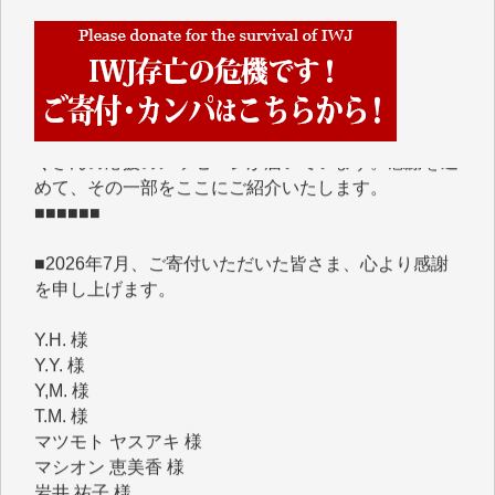
■■■■■■
IWJには、ご寄付・カンパをいただいた方々より、た
くさんの応援のメッセージが届いています。感謝を込
めて、その一部をここにご紹介いたします。
■■■■■■
■2026年7月、ご寄付いただいた皆さま、心より感謝
を申し上げます。
Y.H. 様
Y.Y. 様
Y,M. 様
T.M. 様
マツモト ヤスアキ 様
マシオン 恵美香 様
岩井 祐子 様
吉村 隆子 様
新城 靖 様