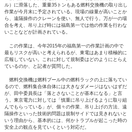
ル）に滑落した、重量35トンもある燃料交換機の取り出し
作業が今月末に予定されている。現場の線量が高いことか
ら、遠隔操作のクレーンを使い、無人で行う。万が一の場
合を考え、吊り上げ時には福島第一では他の作業を行わな
いことなどが計画されている。
この作業は、今年2015年の福島第一の作業計画の中で
最もリスクが高いと考えられるが、東電はあまり積極的に
広報していない。これに対して規制委はどのようにとらえ
ているのか、と記者が質問した。
燃料交換機は燃料プール中の燃料ラックの上に落ちてい
るので、燃料集合体自体には大きなダメージはないはずだ
が、田中委員長は「落とさないことが基本になる」と言
う。東京電力に対しては「慎重に吊り上げるように取り組
んでもらっている」が、個々の作業、吊り上げの方法、遠
隔操作といった技術的問題は規制サイドでは見きれないと
いう理由から、基本的には、何かトラブルが起こった時の
安全上の観点を見ていくという対応だ。