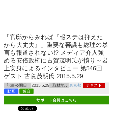
「官邸からみれば『報ステは抑えた
から大丈夫』」重要な審議も総理の暴
言も報道されない!? メディア介入強
める安倍政権に古賀茂明氏が憤り～岩
上安身によるインタビュー 第546回
ゲスト 古賀茂明氏 2015.5.29
記事公開日：
2015.5.29
取材地：
東京都
テキスト
動画
独自
サポート会員はこちら