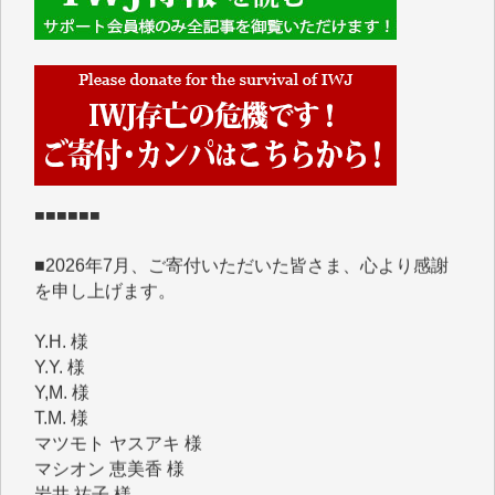
■■■■■■
IWJには、ご寄付・カンパをいただいた方々より、た
くさんの応援のメッセージが届いています。感謝を込
めて、その一部をここにご紹介いたします。
■■■■■■
■2026年7月、ご寄付いただいた皆さま、心より感謝
を申し上げます。
Y.H. 様
Y.Y. 様
Y,M. 様
T.M. 様
マツモト ヤスアキ 様
マシオン 恵美香 様
岩井 祐子 様
吉村 隆子 様
新城 靖 様