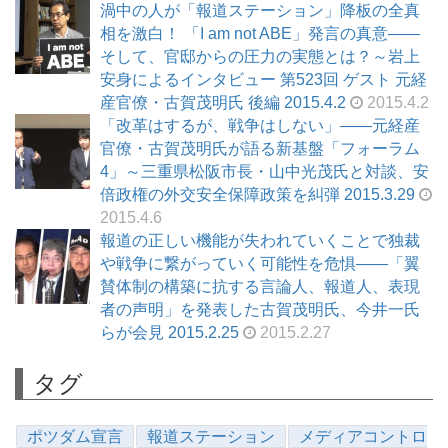
渦中の人が「報道ステーション」降板の全真
相を激白！ 「I am not ABE」発言の真意――
そして、官邸からの圧力の実態とは？～岩上
安身によるインタビュー 第523回 ゲスト 元経
産官僚・古賀茂明氏 後編 2015.4.2
2015.4.2
「改革はするが、戦争はしない」――元経産
官僚・古賀茂明氏が語る新基盤「フォーラム
4」～三重県松阪市長・山中光茂氏と対談、安
倍政権の外交安全保障政策を糾弾 2015.3.29
2015.4.6
報道の正しい機能が失われていくことで独裁
や戦争に繋がっていく可能性を危惧――「翼
賛体制の構築に抗する言論人、報道人、表現
者の声明」を発表した古賀茂明氏、今井一氏
らが会見 2015.2.25
2015.2.27
タグ
ポツダム宣言
報道ステーション
メディアコントロ