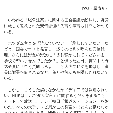
（IWJ・原佑介）
いわゆる「戦争法案」に関する国会審議が紛糾し、野党
に厳しく追及された安倍総理の失言や暴言も目立ち始めて
いる。
ポツダム宣言を「読んでいない」「承知していない」な
どと、国会で堂々と発言し、多くの批判を呼んだ安倍総
理。さらには野党の野次に「少し静かにしてくださいよ。
学校で習いませんでしたか？」と憤った翌日、質問中の野
党議員に「早く質問しろよ！」と大声で野次を飛ばし、議
長に謝罪を促されるなど、焦りや苛立ちを隠しきれないで
いる。
しかし、こうした姿はなかなかメディアでは報道されな
い。NHKは「ポツダム宣言」に関するくだりをまるごと
カットして放送し、テレビ朝日「報道ステーション」を除
いたすべての大手テレビ局がこの発言をほとんど扱わなか
ったという指摘もある。NHKは「早く質問しろよ！」と