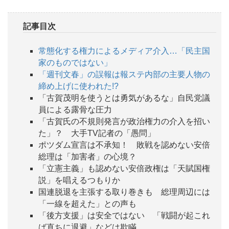
記事目次
常態化する権力によるメディア介入…「民主国
家のものではない」
「週刊文春」の誤報は報ステ内部の主要人物の
締め上げに使われた!?
「古賀茂明を使うとは勇気があるな」自民党議
員による露骨な圧力
「古賀氏の不規則発言が政治権力の介入を招い
た」？ 大手TV記者の「愚問」
ポツダム宣言は不承知！ 敗戦を認めない安倍
総理は「加害者」の心境？
「立憲主義」も認めない安倍政権は「天賦国権
説」を唱えるつもりか
国連脱退を主張する取り巻きも 総理周辺には
「一線を超えた」との声も
「後方支援」は安全ではない 「戦闘が起これ
ば直ちに退避」などは欺瞞