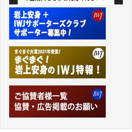
かねてよりIWJが発してきた膨大な取材記事や解説記
事、そして各界の方々とのインタビューは大袈裟では
なく、極めて重要な知的財産だと思っています。
Windows7の頃はIWJの動画もRealPlayerで録画でき
て、かなりの動画をDVDに焼きこんで保存していま
した。
しかし、それが出来なくなって以降はExcelなどを使
ってハイパーリンクを張り、重要と思われる記事にい
つでも簡単にアクセスできるようにして来ました。し
かし、それができるのもコンテンツがサーバーに保存
されているからこそのことであり、そのサーバーが使
えなくなってしまえば二度と視ることが出来なくなっ
てしまいます。
「何とかしなければ、何とかしてほしい。」と思いな
がらも前述した事情でどうにもならない自分の非力に
歯ぎしりするばかりです。（T.M.様）
いつもまともな報道、ありがとうございます。（新城
靖 様）