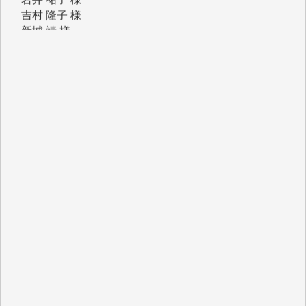
青木 要 様
T.Y. 様
K.O. 様
Y.S. 様
Y.N. 様
y.m. 様
R.N. 様
J.M. 様
T.N. 様
Y.T. 様
T.K. 様
ASAKO TAKAESU 様
マシオン恵美香 様
平野智生 様
山本賢二 様
吉住俊昭 様
徳山匡 様
金 盛起 様
塩川 晃平 様