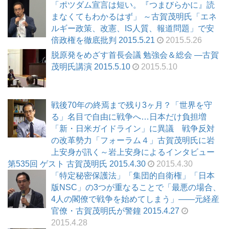
「ポツダム宣言は短い。『つまびらかに』読
まなくてもわかるはず」 ～古賀茂明氏「エネ
ルギー政策、改憲、IS人質、報道問題」で安
倍政権を徹底批判 2015.5.21
2015.5.26
脱原発をめざす首長会議 勉強会＆総会 ―古賀
茂明氏講演 2015.5.10
2015.5.10
戦後70年の終焉まで残り3ヶ月？「世界を守
る」名目で自由に戦争へ…日本だけ負担増
「新・日米ガイドライン」に異議 戦争反対
の改革勢力「フォーラム４」古賀茂明氏に岩
上安身が訊く～岩上安身によるインタビュー
第535回 ゲスト 古賀茂明氏 2015.4.30
2015.4.30
「特定秘密保護法」「集団的自衛権」「日本
版NSC」の3つが重なることで「最悪の場合、
4人の閣僚で戦争を始めてしまう」――元経産
官僚・古賀茂明氏が警鐘 2015.4.27
2015.4.28