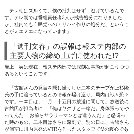
テレ朝はズルくて、僕の批判はせず、逃げているんで
す。テレ朝では番組責任者3人が戒告処分になりました
が、社内でも自民党へのアリバイ作りの処分だ、というこ
とがミエミエになっています」
「週刊文春」の誤報は報ステ内部の
主要人物の締め上げに使われた!?
岩上「実は現在、報ステ内部では深刻な事態が起こりつつ
あるということです。
『古館さんの発言を隠し撮りした二本のテープが上杉隆
氏の手に渡っているとの情報が駆け巡り、局内は戦々恐々
です。一本目は、二月二十五日の放送に関して。放送後に
古館氏が担当者に、「俺はヤクザと一緒だ。身体張ってや
ってんだ！ お前らサラリーマンとは違うんだ」と怒鳴っ
た時のもの。二本目はさらに深刻で、別の日に、古館さん
が個室に川内原発のVTRを作ったスタッフでMの腹心であ