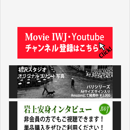
松本益美 様
井出 隆太 様
及川昭男 様
岩井祐子 様
藤田英之 様
藤岡比左志 様
井出 隆太 様
小池説夫 様
アオキカナメ 様
諸般の事情によりIWJ会費払えず今は非会員です。市
民側に立つ講演会にIWJのカメラマンをよく拝見して
おります。コンテンツが失われるのはあまりにもった
いない。少しでもお役立てください。（H.O.様）
今日、僅かですがカンパしました。（T.M.様）
今日、僅かですがカンパしました。IWJの危機を乗り
切るには到底及ばない額ですが病気の妻を抱えている
私にとっては精一杯のカンパです。