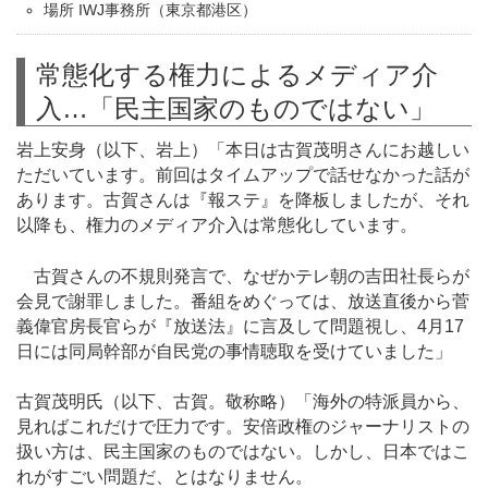
場所 IWJ事務所（東京都港区）
常態化する権力によるメディア介
入…「民主国家のものではない」
岩上安身（以下、岩上）「本日は古賀茂明さんにお越しい
ただいています。前回はタイムアップで話せなかった話が
あります。古賀さんは『報ステ』を降板しましたが、それ
以降も、権力のメディア介入は常態化しています。
古賀さんの不規則発言で、なぜかテレ朝の吉田社長らが
会見で謝罪しました。番組をめぐっては、放送直後から菅
義偉官房長官らが『放送法』に言及して問題視し、4月17
日には同局幹部が自民党の事情聴取を受けていました」
古賀茂明氏（以下、古賀。敬称略）「海外の特派員から、
見ればこれだけで圧力です。安倍政権のジャーナリストの
扱い方は、民主国家のものではない。しかし、日本ではこ
れがすごい問題だ、とはなりません。