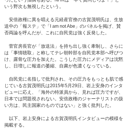
いう野次も無視したという。
安倍政権に異を唱える元経産官僚の古賀茂明氏は、生放
送中の「報ステ」で「I am not Abe」のパネルを掲げ、賛
否両論を呼んだが、これに自民党は強く反発した。
菅官房長官が「放送法」を持ち出し強く牽制し、さらに
は「事情聴取」と称してテレ朝幹部を自民党本部へ呼びつ
け、露骨な圧力を加えた。こうした圧力にメディアは沈黙
し、日増しに報道の萎縮、自粛が色濃くなっている。
自民党に名指しで批判され、その圧力をもっとも肌で感
じている古賀茂明氏は2015年5月29日、岩上安身のインタ
ビューに応え、「海外の特派員から、見れば圧力ですが、
日本では問題視されない。安倍政権のジャーナリストの扱
い方は、民主国家のものではない」と強く批判した。
以下、岩上安身による古賀茂明氏インタビューの模様を
掲載する。