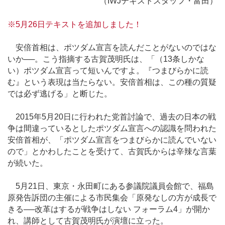
（IWJテキストスタッフ・富田）
※5月26日テキストを追加しました！
安倍首相は、ポツダム宣言を読んだことがないのではな
いか──。こう指摘する古賀茂明氏は、「（13条しかな
い）ポツダム宣言って短いんですよ。『つまびらかに読
む』という表現は当たらない。安倍首相は、この種の質疑
では必ず逃げる」と断じた。
2015年5月20日に行われた党首討論で、過去の日本の戦
争は間違っているとしたポツダム宣言への認識を問われた
安倍首相が、「ポツダム宣言をつまびらかに読んでいない
ので」とかわしたことを受けて、古賀氏からは辛辣な言葉
が続いた。
5月21日、東京・永田町にある参議院議員会館で、福島
原発告訴団の主催による市民集会「原発なしの方が成長で
きる──改革はするが戦争はしない フォーラム4」が開か
れ、講師として古賀茂明氏が演壇に立った。