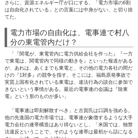
さらに、資源エネルギー庁が口にする、「電力市場の6割
は自由化されている」との言葉には中身がない、と切り捨
てた。
電力市場の自由化は、電事連で村八
分の東電管内だけ？
「『関電が、東電管内に電力供給会社を作った』『一方
で東電は、関電管内で同様の動きを』といった報道がある
が、あれは、あくまでも東電と、その他の電力各社の間だ
けの『1対多』の競争を指す。そこには、福島原発事故で
実質上国有化されている東電は、違法行為の談合に参加で
きないという事情がある。最近の電事連の会議は『除東
電』という形のものが多い」
「電事連は即刻解散すべき」と古賀氏は口調を強める。
他の先進国の電力市場では、電事連が象徴するような大手
電力会社の連帯構造はあり得ないとし、「米国では、独禁
法違反ということで、そのような連帯は最初から話になる