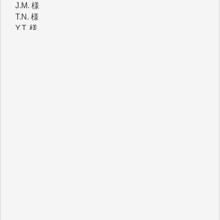
T.K. 様
ASAKO TAKAESU 様
マシオン恵美香 様
平野智生 様
山本賢二 様
吉住俊昭 様
徳山匡 様
金 盛起 様
塩川 晃平 様
松本益美 様
井出 隆太 様
及川昭男 様
岩井祐子 様
藤田英之 様
藤岡比左志 様
井出 隆太 様
小池説夫 様
アオキカナメ 様