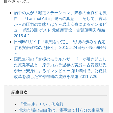
目をさらった。
渦中の人が「報道ステーション」降板の全真相を激
白！ 「I am not ABE」発言の真意――そして、官邸
からの圧力の実態とは？～岩上安身によるインタビ
ュー 第523回 ゲスト 元経産官僚・古賀茂明氏 後編
2015.4.2
日刊IWJガイド「敗戦を否定し、戦後の歩みを否定
する安倍政権の危険性」 2015.5.24日号～No.984号
～
国民無視の「究極のモラルハザード」が引き起こし
た原発事故と、原子力ムラ温存の実態～古賀茂明氏
が岩上安身によるインタビュー 第149回で、公務員
改革を潰した官僚機構の腐敗を暴露 2011.7.26
記事目次
「電事連」という伏魔殿
電力市場の自由化は、電事連で村八分の東電管