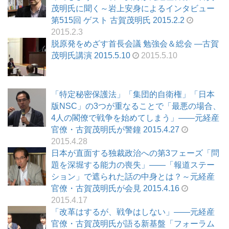
茂明氏に聞く～岩上安身によるインタビュー
第515回 ゲスト 古賀茂明氏 2015.2.2
2015.2.3
脱原発をめざす首長会議 勉強会＆総会 ―古賀
茂明氏講演 2015.5.10
2015.5.10
「特定秘密保護法」「集団的自衛権」「日本
版NSC」の3つが重なることで「最悪の場合、
4人の閣僚で戦争を始めてしまう」――元経産
官僚・古賀茂明氏が警鐘 2015.4.27
2015.4.28
日本が直面する独裁政治への第3フェーズ「問
題を深堀する能力の喪失」――「報道ステー
ション」で遮られた話の中身とは？～元経産
官僚・古賀茂明氏が会見 2015.4.16
2015.4.17
「改革はするが、戦争はしない」――元経産
官僚・古賀茂明氏が語る新基盤「フォーラム