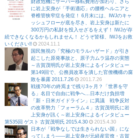
財政危機にサーバー移転費用が加わり、さら
に岩上安身が「手術適応」の腰椎ヘルニアと
脊椎管狭窄症を発症！ 6月末には、IWJのキャ
ッシュフローが底を尽き、岩上安身は新たに
300万円の私財を投入せざるをえず！ IWJが存
続できなくなるかもしれません！ どうぞ皆様、IWJをお救
いください!!
2024.11.1
国民無視の「究極のモラルハザード」が引き
起こした原発事故と、原子力ムラ温存の実態
～古賀茂明氏が岩上安身によるインタビュー
第149回で、公務員改革を潰した官僚機構の腐
敗を暴露 2011.7.26
2011.7.26
戦後70年の終焉まで残り3ヶ月？「世界を守
る」名目で自由に戦争へ…日本だけ負担増
「新・日米ガイドライン」に異議 戦争反対
の改革勢力「フォーラム４」古賀茂明氏に岩
上安身が訊く～岩上安身によるインタビュー
第535回 ゲスト 古賀茂明氏 2015.4.30
2015.4.30
日本が「戦争なしでは生きられない国」にな
ってしまう――岩上安身が元経産官僚・古賀