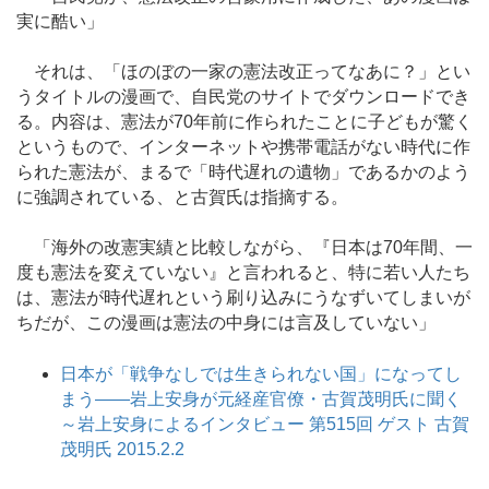
実に酷い」
それは、「ほのぼの一家の憲法改正ってなあに？」とい
うタイトルの漫画で、自民党のサイトでダウンロードでき
る。内容は、憲法が70年前に作られたことに子どもが驚く
というもので、インターネットや携帯電話がない時代に作
られた憲法が、まるで「時代遅れの遺物」であるかのよう
に強調されている、と古賀氏は指摘する。
「海外の改憲実績と比較しながら、『日本は70年間、一
度も憲法を変えていない』と言われると、特に若い人たち
は、憲法が時代遅れという刷り込みにうなずいてしまいが
ちだが、この漫画は憲法の中身には言及していない」
日本が「戦争なしでは生きられない国」になってし
まう――岩上安身が元経産官僚・古賀茂明氏に聞く
～岩上安身によるインタビュー 第515回 ゲスト 古賀
茂明氏 2015.2.2