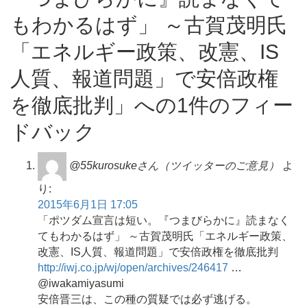
もわかるはず」 ～古賀茂明氏
「エネルギー政策、改憲、IS
人質、報道問題」で安倍政権
を徹底批判」への1件のフィー
ドバック
@55kurosukeさん（ツイッターのご意見）
よ
り:
2015年6月1日 17:05
「ポツダム宣言は短い。『つまびらかに』読まなく
てもわかるはず」 ～古賀茂明氏「エネルギー政策、
改憲、IS人質、報道問題」で安倍政権を徹底批判
http://iwj.co.jp/wj/open/archives/246417
…
@iwakamiyasumi
安倍晋三は、この種の質疑では必ず逃げる。