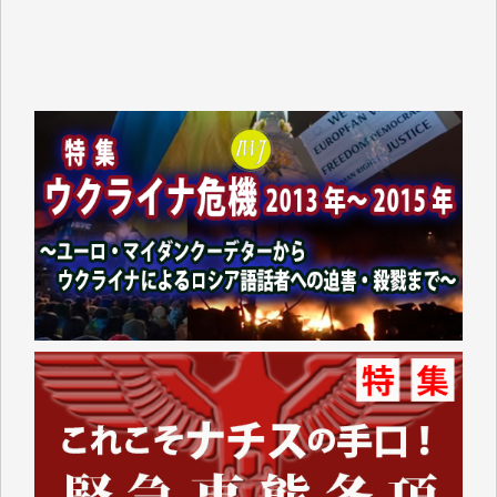
諸般の事情によりIWJ会費払えず今は非会員です。市
民側に立つ講演会にIWJのカメラマンをよく拝見して
おります。コンテンツが失われるのはあまりにもった
いない。少しでもお役立てください。（H.O.様）
今日、僅かですがカンパしました。（T.M.様）
今日、僅かですがカンパしました。IWJの危機を乗り
切るには到底及ばない額ですが病気の妻を抱えている
私にとっては精一杯のカンパです。
かねてよりIWJが発してきた膨大な取材記事や解説記
事、そして各界の方々とのインタビューは大袈裟では
なく、極めて重要な知的財産だと思っています。
Windows7の頃はIWJの動画もRealPlayerで録画でき
て、かなりの動画をDVDに焼きこんで保存していま
した。
しかし、それが出来なくなって以降はExcelなどを使
ってハイパーリンクを張り、重要と思われる記事にい
つでも簡単にアクセスできるようにして来ました。し
かし、それができるのもコンテンツがサーバーに保存