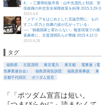
4」～三重県松阪市長・山中光茂氏と対談、安
倍政権の外交安全保障政策を糾弾 2015.3.29
2015.4.6
「メディアをはじめとした言論空間に、もの
すごい圧力と自粛の波が広がっている」
──「独裁国家と変わらない」報道現場での感
覚麻痺に、古賀茂明氏らが警鐘 2015.4.12
2015.4.26
タグ
福島県
古賀茂明
東京電力
東京都
電事連（電
気事業連合会）
福島原発告訴団
福島原発事故
東
京都千代田区
ポツダム宣言
「「ポツダム宣言は短い。
『つまびらかに』読まなくて