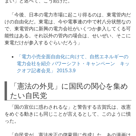
まい」と述べて、こう続けた。
「今後、日本の電力市場に起こり得るのは、東電管内だ
けの自由化だ。東電は、今や電事連の中で村八分状態なの
で、東電管内に新興の電力会社がいくつか参入してくる可
能性はある。それ以外の管内の場合は、せいぜい、そこに
東電だけが参入するぐらいだろう」
「電力小売全面自由化に向けて、自然エネルギーの
電力会社を紹介 パワーシフト・キャンペーン キッ
クオフ記者会見」 2015.3.9
「憲法の外見」に国民の関心を集め
たい自民党
「国の宣伝に惑わされるな」と警告する古賀氏は、改憲
をめぐる動きにも同じことが言えるとして、このように憤
った。
「自民党が、憲法改正の啓蒙用に作成した、あの漫画は