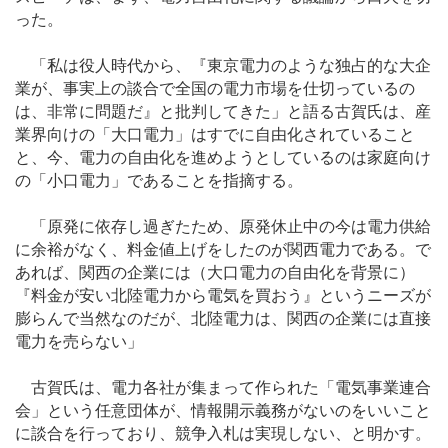
った。
「私は役人時代から、『東京電力のような独占的な大企
業が、事実上の談合で全国の電力市場を仕切っているの
は、非常に問題だ』と批判してきた」と語る古賀氏は、産
業界向けの「大口電力」はすでに自由化されていること
と、今、電力の自由化を進めようとしているのは家庭向け
の「小口電力」であることを指摘する。
「原発に依存し過ぎたため、原発休止中の今は電力供給
に余裕がなく、料金値上げをしたのが関西電力である。で
あれば、関西の企業には（大口電力の自由化を背景に）
『料金が安い北陸電力から電気を買おう』というニーズが
膨らんで当然なのだが、北陸電力は、関西の企業には直接
電力を売らない」
古賀氏は、電力各社が集まって作られた「電気事業連合
会」という任意団体が、情報開示義務がないのをいいこと
に談合を行っており、競争入札は実現しない、と明かす。