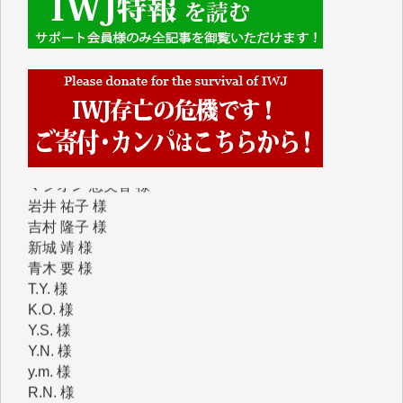
Y.H. 様
Y.Y. 様
Y,M. 様
T.M. 様
マツモト ヤスアキ 様
マシオン 恵美香 様
岩井 祐子 様
吉村 隆子 様
新城 靖 様
青木 要 様
T.Y. 様
K.O. 様
Y.S. 様
Y.N. 様
y.m. 様
R.N. 様
J.M. 様
T.N. 様
Y.T. 様