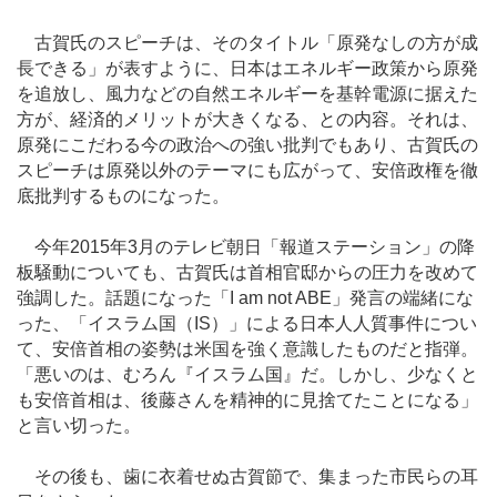
古賀氏のスピーチは、そのタイトル「原発なしの方が成
長できる」が表すように、日本はエネルギー政策から原発
を追放し、風力などの自然エネルギーを基幹電源に据えた
方が、経済的メリットが大きくなる、との内容。それは、
原発にこだわる今の政治への強い批判でもあり、古賀氏の
スピーチは原発以外のテーマにも広がって、安倍政権を徹
底批判するものになった。
今年2015年3月のテレビ朝日「報道ステーション」の降
板騒動についても、古賀氏は首相官邸からの圧力を改めて
強調した。話題になった「I am not ABE」発言の端緒にな
った、「イスラム国（IS）」による日本人人質事件につい
て、安倍首相の姿勢は米国を強く意識したものだと指弾。
「悪いのは、むろん『イスラム国』だ。しかし、少なくと
も安倍首相は、後藤さんを精神的に見捨てたことになる」
と言い切った。
その後も、歯に衣着せぬ古賀節で、集まった市民らの耳