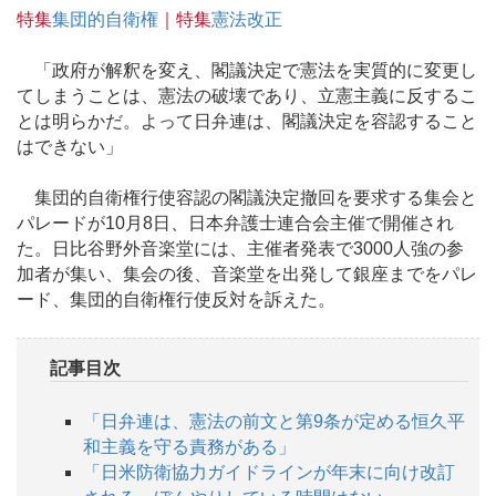
特集
集団的自衛権
｜特集
憲法改正
「政府が解釈を変え、閣議決定で憲法を実質的に変更し
てしまうことは、憲法の破壊であり、立憲主義に反するこ
とは明らかだ。よって日弁連は、閣議決定を容認すること
はできない」
集団的自衛権行使容認の閣議決定撤回を要求する集会と
パレードが10月8日、日本弁護士連合会主催で開催され
た。日比谷野外音楽堂には、主催者発表で3000人強の参
加者が集い、集会の後、音楽堂を出発して銀座までをパレ
ード、集団的自衛権行使反対を訴えた。
記事目次
「日弁連は、憲法の前文と第9条が定める恒久平
和主義を守る責務がある」
「日米防衛協力ガイドラインが年末に向け改訂