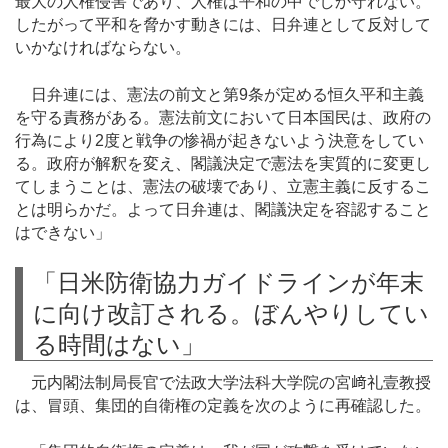
最大の人権侵害であり、人権は平和の中でしか守れない。
したがって平和を脅かす動きには、日弁連として反対して
いかなければならない。
日弁連には、憲法の前文と第9条が定める恒久平和主義
を守る責務がある。憲法前文において日本国民は、政府の
行為により2度と戦争の惨禍が起きないよう決意をしてい
る。政府が解釈を変え、閣議決定で憲法を実質的に変更し
てしまうことは、憲法の破壊であり、立憲主義に反するこ
とは明らかだ。よって日弁連は、閣議決定を容認すること
はできない」
「日米防衛協力ガイドラインが年末
に向け改訂される。ぼんやりしてい
る時間はない」
元内閣法制局長官で法政大学法科大学院の宮﨑礼壹教授
は、冒頭、集団的自衛権の定義を次のように再確認した。