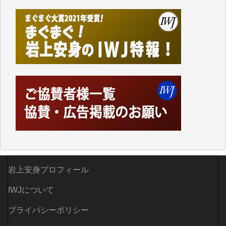
しかし、それが出来なくなって以降はExcelなどを使
ってハイパーリンクを張り、重要と思われる記事にい
つでも簡単にアクセスできるようにして来ました。し
かし、それができるのもコンテンツがサーバーに保存
されているからこそのことであり、そのサーバーが使
えなくなってしまえば二度と視ることが出来なくなっ
てしまいます。
「何とかしなければ、何とかしてほしい。」と思いな
がらも前述した事情でどうにもならない自分の非力に
歯ぎしりするばかりです。（T.M.様）
いつもまともな報道、ありがとうございます。（新城
靖 様）
岩上安身プロフィール
IWJについて
プライバシーポリシー