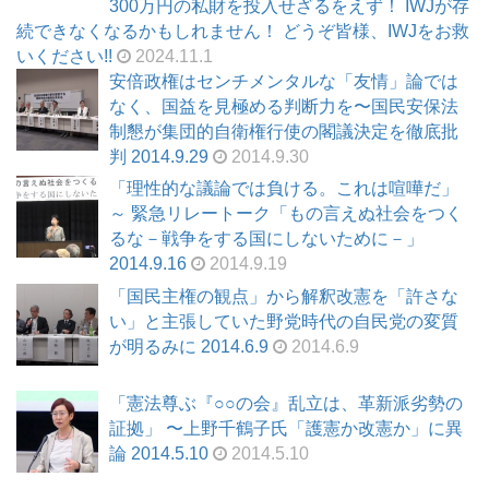
300万円の私財を投入せざるをえず！ IWJが存
続できなくなるかもしれません！ どうぞ皆様、IWJをお救
いください!!
2024.11.1
安倍政権はセンチメンタルな「友情」論では
なく、国益を見極める判断力を〜国民安保法
制懇が集団的自衛権行使の閣議決定を徹底批
判 2014.9.29
2014.9.30
「理性的な議論では負ける。これは喧嘩だ」
～ 緊急リレートーク「もの言えぬ社会をつく
るな－戦争をする国にしないために－」
2014.9.16
2014.9.19
「国民主権の観点」から解釈改憲を「許さな
い」と主張していた野党時代の自民党の変質
が明るみに 2014.6.9
2014.6.9
「憲法尊ぶ『○○の会』乱立は、革新派劣勢の
証拠」 〜上野千鶴子氏「護憲か改憲か」に異
論 2014.5.10
2014.5.10