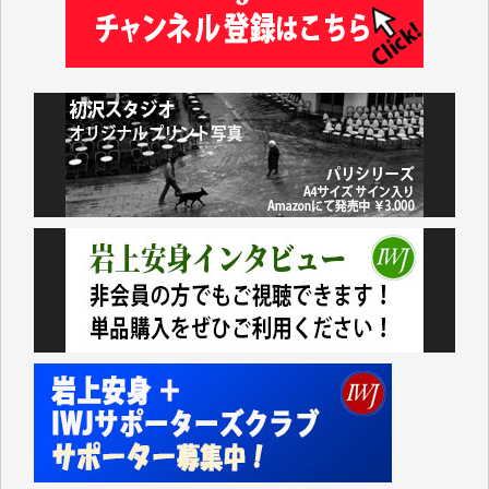
井出 隆太 様
小池説夫 様
アオキカナメ 様
諸般の事情によりIWJ会費払えず今は非会員です。市
民側に立つ講演会にIWJのカメラマンをよく拝見して
おります。コンテンツが失われるのはあまりにもった
いない。少しでもお役立てください。（H.O.様）
今日、僅かですがカンパしました。（T.M.様）
今日、僅かですがカンパしました。IWJの危機を乗り
切るには到底及ばない額ですが病気の妻を抱えている
私にとっては精一杯のカンパです。
かねてよりIWJが発してきた膨大な取材記事や解説記
事、そして各界の方々とのインタビューは大袈裟では
なく、極めて重要な知的財産だと思っています。
Windows7の頃はIWJの動画もRealPlayerで録画でき
て、かなりの動画をDVDに焼きこんで保存していま
した。