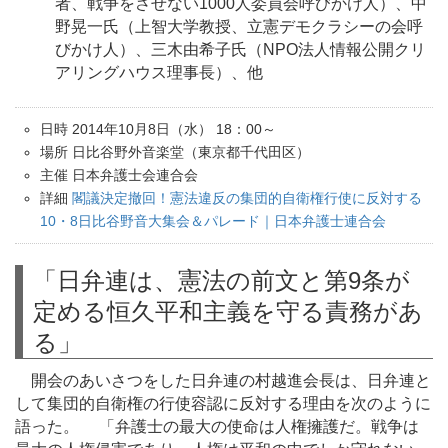
者、戦争をさせない1000人委員会呼びかけ人）、中
野晃一氏（上智大学教授、立憲デモクラシーの会呼
びかけ人）、三木由希子氏（NPO法人情報公開クリ
アリングハウス理事長）、他
日時 2014年10月8日（水） 18：00～
場所 日比谷野外音楽堂（東京都千代田区）
主催 日本弁護士会連合会
詳細
閣議決定撤回！憲法違反の集団的自衛権行使に反対する
10・8日比谷野音大集会＆パレード｜日本弁護士連合会
「日弁連は、憲法の前文と第9条が
定める恒久平和主義を守る責務があ
る」
開会のあいさつをした日弁連の村越進会長は、日弁連と
して集団的自衛権の行使容認に反対する理由を次のように
語った。 「弁護士の最大の使命は人権擁護だ。戦争は