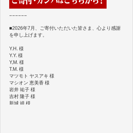
■■■■■■
■2026年7月、ご寄付いただいた皆さま、心より感謝
を申し上げます。
Y.H. 様
Y.Y. 様
Y,M. 様
T.M. 様
マツモト ヤスアキ 様
マシオン 恵美香 様
岩井 祐子 様
吉村 隆子 様
新城 靖 様
青木 要 様
T.Y. 様
K.O. 様
Y.S. 様
Y.N. 様
y.m. 様