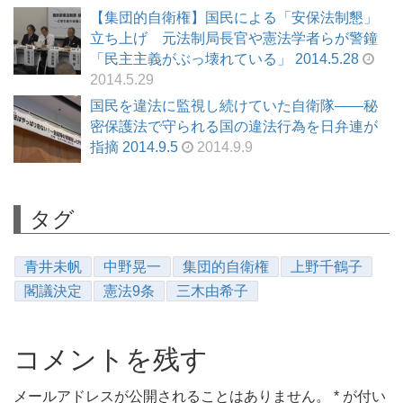
【集団的自衛権】国民による「安保法制懇」
立ち上げ 元法制局長官や憲法学者らが警鐘
「民主主義がぶっ壊れている」 2014.5.28
2014.5.29
国民を違法に監視し続けていた自衛隊――秘
密保護法で守られる国の違法行為を日弁連が
指摘 2014.9.5
2014.9.9
タグ
青井未帆
中野晃一
集団的自衛権
上野千鶴子
閣議決定
憲法9条
三木由希子
コメントを残す
メールアドレスが公開されることはありません。
*
が付い