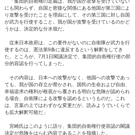
「集団的自衛権の定義は、我が国が攻撃を受けていない
にも関わらず、自国と密接な関係にある他国が第三国によ
り攻撃を受けたことを理由にして、その第三国に対し自国
が武力を行使すること。我が国が攻撃を受けているのかど
うかは、決定的な分水嶺だ。
従来日本政府は、この要件がないのに自衛隊が武力を行
使するのは、憲法第9条に違反するという解釈をしてき
た。ところが、7月1日閣議決定で、集団的自衛権行使の部
分的容認を行ってしまった。
その内容は、日本への攻撃がなく、他国への攻撃であっ
ても、我が国の存立が脅かされ、国民の生命および自由、
幸福追求の権利が根底から覆される明白な危険が認められ
る場合、自衛隊による攻撃を認めるというものだ。これ
は、言葉の上ではわずかな変更だが、読みようでいくらで
も拡大解釈可能だ」
宮崎氏はこのように語り、集団的自衛権行使容認の閣議
決定が危険をはらむ内容であることを指摘した。