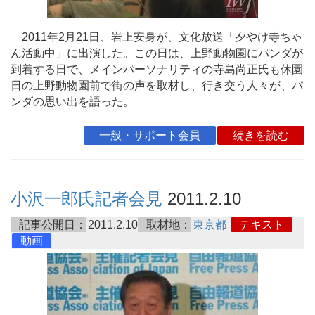
2011年2月21日、岩上安身が、文化放送「夕やけ寺ちゃ
ん活動中」に出演した。この日は、上野動物園にパンダが
到着する日で、メインパーソナリティの寺島尚正氏も休園
日の上野動物園前で街の声を取材し、行き交う人々が、パ
ンダの思い出を語った。
一般・サポート会員
続きを読む
小沢一郎氏記者会見
2011.2.10
記事公開日：
2011.2.10
取材地：
東京都
テキスト
動画