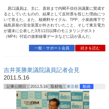
原口議員は、主に、直前まで内閣不信任決議案に賛成す
るとしていたものの、結果として反対票を投じた理由につ
いて答えた。また、核燃料サイクル、TPP、小泉政権下で
福島原発の安全装置が外されていたこと、そして東京電力
が週末に公表した3月11日以降のモニタリングポスト
（MP4）付近の放射線量データなどに話が及んだ。
一般・サポート会員
続きを読む
吉井英勝衆議院議員記者会見
2011.5.16
記事公開日：
2011.5.16
取材地：
東京都
動画