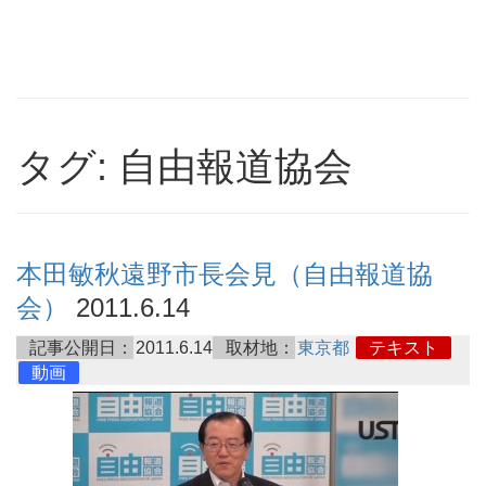
タグ: 自由報道協会
本田敏秋遠野市長会見（自由報道協
会）
2011.6.14
記事公開日：
2011.6.14
取材地：
東京都
テキスト
動画