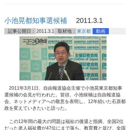
小池晃都知事選候補
2011.3.1
記事公開日：
2011.3.1
取材地：
東京都
動画
2011年3月1日、自由報道協会主催で小池晃東京都知事
選候補の会見が行われた。冒頭、小池候補は自由報道協
会、ネットメディアへの敬意を表明し、12年続いた石原都
政を変えていきたいと語った。
この12年間の最大の問題は福祉の後退と指摘、全国2位
だった老人福祉費が47位にまで落ち、教育費と並び、全国