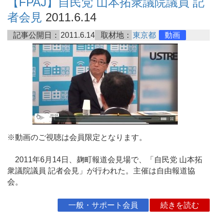
【FPAJ】自民党 山本拓衆議院議員 記
者会見
2011.6.14
記事公開日：
2011.6.14
取材地：
東京都
動画
※動画のご視聴は会員限定となります。
2011年6月14日、麹町報道会見場で、「自民党 山本拓
衆議院議員 記者会見」が行われた。主催は自由報道協
会。
一般・サポート会員
続きを読む