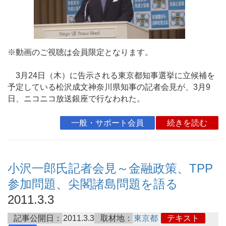
※動画のご視聴は会員限定となります。
3月24日（木）に告示される東京都知事選挙に立候補を
予定している松沢成文神奈川県知事の記者会見が、3月9
日、ニコニコ放送銀座で行なわれた。
一般・サポート会員
続きを読む
小沢一郎氏記者会見～金融政策、TPP
参加問題、尖閣諸島問題を語る
2011.3.3
記事公開日：
2011.3.3
取材地：
東京都
テキスト