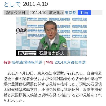
として
2011.4.10
記事公開日：
2011.4.10
取材地：
東京都
動画
特集
築地市場移転問題
｜特集
2014東京都知事選
2011年4月10日、東京都知事選挙が行われる。自由報道
協会主催の記者会見および公開討論会から各候補の築地市
場の豊洲移転問題に関する見解を抜粋した。現職の石原慎
太郎候補は移転支持、小池晃候補は移転反対、渡邉美樹候
補と東国原英夫候補は資料を見て検討するとの見解をそれ
ぞれ示した。