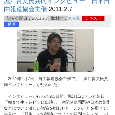
堀江貴文氏共同インタビュー 日本自
由報道協会主催
2011.2.7
記事公開日：
2011.2.7
取材地：
東京都
テキスト
動画
2011年2月7日、自由報道協会主催で、「堀江貴文氏共
同インタビュー」が行われた。
インタビューが行われる3日前、堀江氏はテレビ朝日
「朝まで生テレビ」に出演し、尖閣諸島問題や日本の防衛
などについて激しい議論を戦わせた。このことを受けて、
会見は、「朝生」での議論についての質問からスタートし