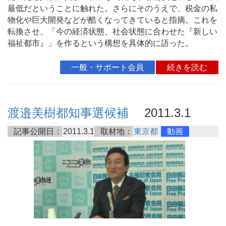
最低だということに触れた。さらにそのうえで、税金の私
物化や巨大開発などが酷くなってきていると指摘。これを
転換させ、「今の経済状態、社会状態に合わせた『新しい
福祉都市』」を作るという構想を具体的に語った。
一般・サポート会員
続きを読む
渡邉美樹都知事選候補
2011.3.1
記事公開日：
2011.3.1
取材地：
東京都
動画