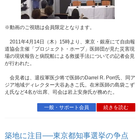
※動画のご視聴は会員限定となります。
2011年4月14日（木）15時より、東京・銀座にて自由報
道協会主催「プロジェクト・ホープ」医師団が見た災害現
場の現状報告と病院船による救援手法についての記者会見
が行われた。
会見者は、退役軍医少将で医師のDarrel R. Porr氏、同ア
ジア地域ディレクター大谷あきこ氏。在米医師の島袋こず
え氏など4名が出席、司会は岩上安身氏が務めた。
一般・サポート会員
続きを読む
築地に注目──東京都知事選挙の争点