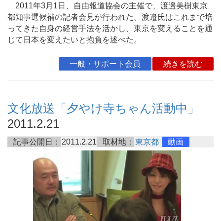
2011年3月1日、自由報道協会の主催で、渡邉美樹東京
都知事選候補の記者会見が行われた。渡邉氏はこれまで培
ってきた自身の経営手法を活かし、東京を変えることを通
じて日本を変えたいと抱負を述べた。
一般・サポート会員
続きを読む
文化放送「夕やけ寺ちゃん活動中」
2011.2.21
記事公開日：
2011.2.21
取材地：
東京都
動画