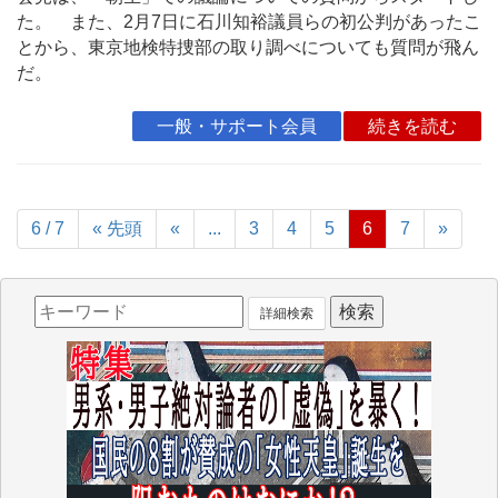
た。 また、2月7日に石川知裕議員らの初公判があったこ
とから、東京地検特捜部の取り調べについても質問が飛ん
だ。
一般・サポート会員
続きを読む
6 / 7
« 先頭
«
...
3
4
5
6
7
»
詳細検索