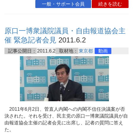
一般・サポート会員
続きを読む
原口一博衆議院議員・自由報道協会主
催 緊急記者会見
2011.6.2
記事公開日：
2011.6.2
取材地：
東京都
動画
2011年6月2日、菅直人内閣への内閣不信任決議案が否
決された。それを受け、民主党の原口一博衆議院議員が自
由報道協会主催の記者会見に出席し、記者の質問に答え
た。