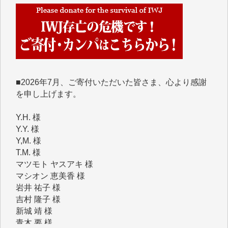
めて、その一部をここにご紹介いたします。
■■■■■■
■2026年7月、ご寄付いただいた皆さま、心より感謝
を申し上げます。
Y.H. 様
Y.Y. 様
Y,M. 様
T.M. 様
マツモト ヤスアキ 様
マシオン 恵美香 様
岩井 祐子 様
吉村 隆子 様
新城 靖 様
青木 要 様
T.Y. 様
K.O. 様
Y.S. 様