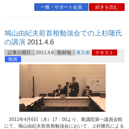
一般・サポート会員
続きを読む
鳩山由紀夫前首相勉強会での上杉隆氏
の講演
2011.4.6
記事公開日：
2011.4.6
取材地：
東京都
テキスト
動画
2011年4月6日（水）17：00より、衆議院第一議員会館
にて、鳩山由紀夫前首相勉強会において、上杉隆氏による