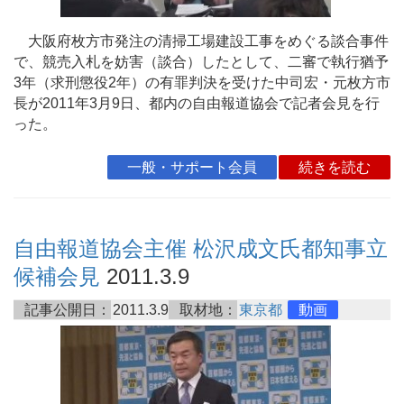
大阪府枚方市発注の清掃工場建設工事をめぐる談合事件
で、競売入札を妨害（談合）したとして、二審で執行猶予
3年（求刑懲役2年）の有罪判決を受けた中司宏・元枚方市
長が2011年3月9日、都内の自由報道協会で記者会見を行
った。
一般・サポート会員
続きを読む
自由報道協会主催 松沢成文氏都知事立
候補会見
2011.3.9
記事公開日：
2011.3.9
取材地：
東京都
動画