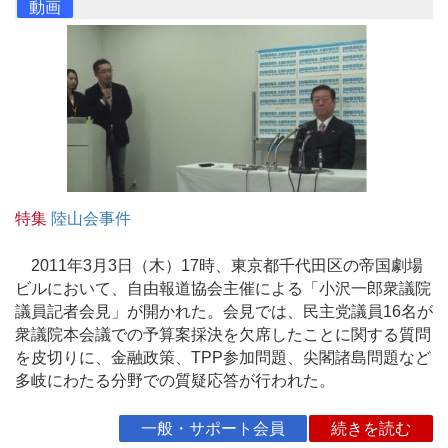
動画
特集
陸山会事件
2011年3月3日（木）17時、東京都千代田区の帝国劇場
ビルにおいて、自由報道協会主催による「小沢一郎衆議院
議員記者会見」が開かれた。会見では、民主党議員16名が
衆議院本会議での予算案採決を欠席したことに関する質問
を皮切りに、金融政策、TPP参加問題、尖閣諸島問題など
多岐にわたる分野での質疑応答が行われた。
一般・サポート会員
続きを読む