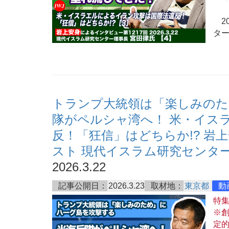
20
ター
トランプ大統領は「楽しみのた
隊がペルシャ湾へ！ 米・イス
反！「狂信」はどちらか!? 岩
スト 現代イスラム研究センター
2026.3.22
記事公開日：
2026.3.23
取材地：
東京都
動
特
※創
定