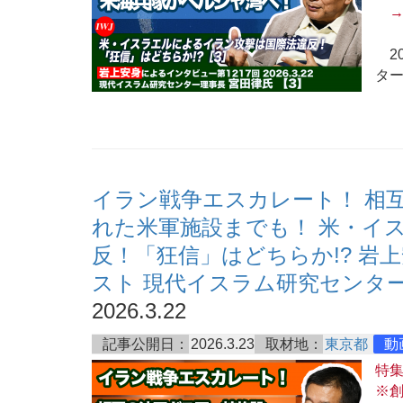
20
ター
イラン戦争エスカレート！ 相互
れた米軍施設までも！ 米・イ
反！「狂信」はどちらか!? 岩
スト 現代イスラム研究センター
2026.3.22
記事公開日：
2026.3.23
取材地：
東京都
動
特
※創