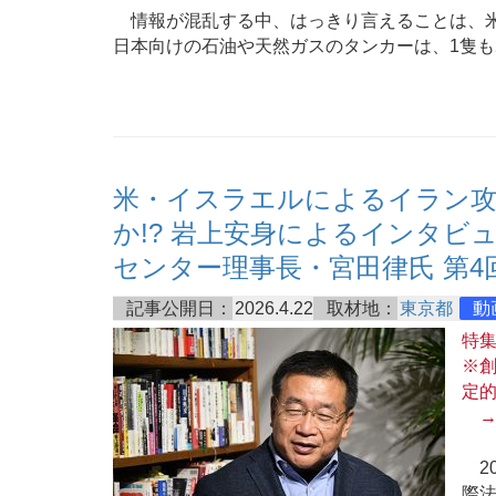
情報が混乱する中、はっきり言えることは、米
日本向けの石油や天然ガスのタンカーは、1隻
米・イスラエルによるイラン攻
か!? 岩上安身によるインタビュ
センター理事長・宮田律氏 第4
記事公開日：
2026.4.22
取材地：
東京都
動
特
※創
定
20
際法