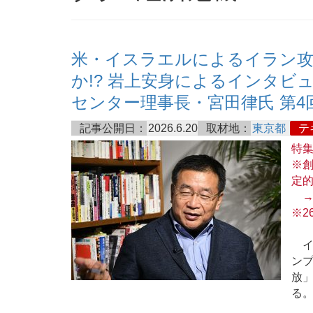
米・イスラエルによるイラン攻
か!? 岩上安身によるインタビュ
センター理事長・宮田律氏 第4
記事公開日：
2026.6.20
取材地：
東京都
テ
特
※創
定
※2
イ
ン
放
る