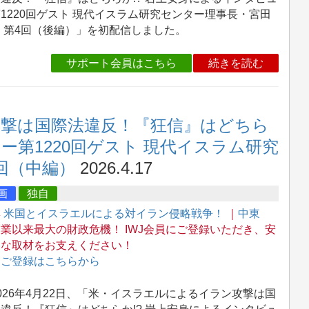
1220回ゲスト 現代イスラム研究センター理事長・宮田
 第4回（後編）」を初配信しました。
サポート会員はこちら
続きを読む
撃は国際法違反！『狂信』はどちら
ー第1220回ゲスト 現代イスラム研究
回（中編）
2026.4.17
画
独自
集
米国とイスラエルによる対イラン侵略戦争！
｜
中東
業以来最大の財政危機！ IWJ会員にご登録いただき、安
的な取材をお支えください！
→
ご登録はこちらから
26年4月22日、「米・イスラエルによるイラン攻撃は国