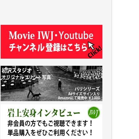
J.M. 様
T.N. 様
Y.T. 様
T.K. 様
ASAKO TAKAESU 様
マシオン恵美香 様
平野智生 様
山本賢二 様
吉住俊昭 様
徳山匡 様
金 盛起 様
塩川 晃平 様
松本益美 様
井出 隆太 様
及川昭男 様
岩井祐子 様
藤田英之 様
藤岡比左志 様
井出 隆太 様