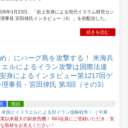
26年3月23日、「岩上安身による現代イスラム研究セン
理事長 宮田律氏インタビュー（4）」を初配信した。
続きを読む
め」にハーグ島を攻撃する！ 米海兵
ラエルによるイラン攻撃は国際法違
上安身によるインタビュー第1217回ゲ
理事長・宮田律氏 第3回（その3）
画
独自
集
米国とイスラエルによる対イラン侵略戦争！
｜
中東
業以来最大の財政危機！ IWJ会員にご登録いただき、安
的な取材をお支えください！