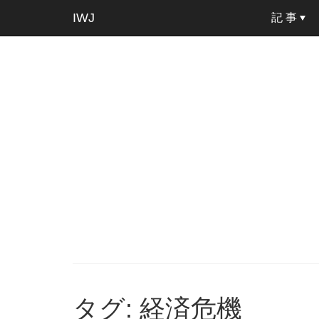
IWJ
記 事
タグ: 経済危機