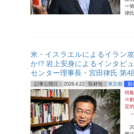
ー第
律氏
米・イスラエルによるイラン攻
か!? 岩上安身によるインタビュ
センター理事長・宮田律氏 第4
記事公開日：
2026.4.22
取材地：
東京都
動
特
※創
定
20