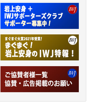
小池説夫 様
アオキカナメ 様
諸般の事情によりIWJ会費払えず今は非会員
です。市民側に立つ講演会にIWJのカメラマ
ンをよく拝見しております。コンテンツが失
われるのはあまりにもったいない。少しでも
お役立てください。（H.O.様）
今日、僅かですがカンパしました。（T.M.
様）
今日、僅かですがカンパしました。IWJの危
機を乗り切るには到底及ばない額ですが病気
の妻を抱えている私にとっては精一杯のカン
パです。
かねてよりIWJが発してきた膨大な取材記事
や解説記事、そして各界の方々とのインタビ
ューは大袈裟ではなく、極めて重要な知的財
産だと思っています。