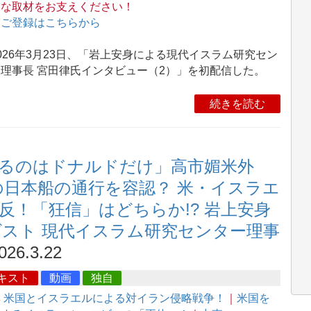
的な取材をお支えください！
→
ご登録はこちらから
26年3月23日、「岩上安身による現代イスラム研究セン
理事長 宮田律氏インタビュー（2）」を初配信した。
続きを読む
るのはドナルドだけ」高市媚米外
の日本船の通行を容認？ 米・イスラエ
！「狂信」はどちらか!? 岩上安身
ゲスト 現代イスラム研究センター理事
026.3.22
キスト
動画
独自
集
米国とイスラエルによる対イラン侵略戦争！
｜
米国を