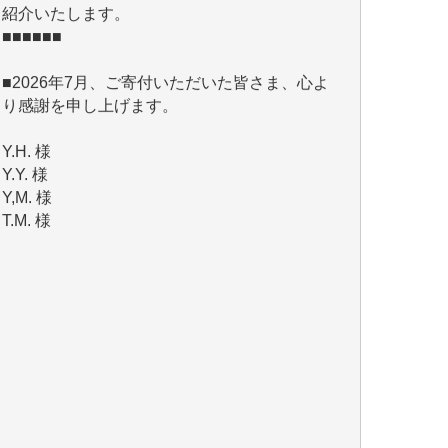
■2026年7月、ご寄付いただいた皆さま、心よ
り感謝を申し上げます。
Y.H. 様
Y.Y. 様
Y,M. 様
T.M. 様
マツモト ヤスアキ 様
マシオン 恵美香 様
岩井 祐子 様
吉村 隆子 様
新城 靖 様
青木 要 様
T.Y. 様
K.O. 様
Y.S. 様
Y.N. 様
y.m. 様
R.N. 様