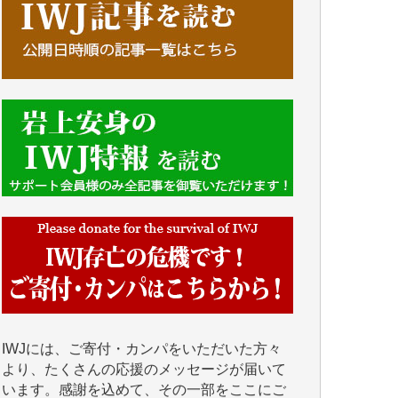
■■■■■■
IWJには、ご寄付・カンパをいただいた方々
より、たくさんの応援のメッセージが届いて
います。感謝を込めて、その一部をここにご
紹介いたします。
■■■■■■