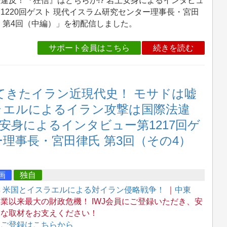
違反！『狂信』はどちらか!? 岩上安身によるインタビュ
1220回ゲスト 現代イスラム研究センター理事長・宮田
 第4回（中編）」を初配信しました。
サポート会員はこちら
続きを読む
れてきたイラン近現代史！ モサドは嘘
ラエルによるイラン攻撃は国際法違
上安身によるインタビュー第1217回ゲ
理事長・宮田律氏 第3回（その4）
画
独自
集
米国とイスラエルによる対イラン侵略戦争！
｜
中東
業以来最大の財政危機！ IWJ会員にご登録いただき、安
的な取材をお支えください！
→
ご登録はこちらから