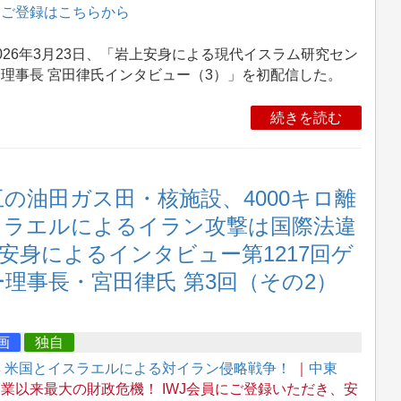
→
ご登録はこちらから
26年3月23日、「岩上安身による現代イスラム研究セン
理事長 宮田律氏インタビュー（3）」を初配信した。
続きを読む
の油田ガス田・核施設、4000キロ離
スラエルによるイラン攻撃は国際法違
上安身によるインタビュー第1217回ゲ
理事長・宮田律氏 第3回（その2）
画
独自
集
米国とイスラエルによる対イラン侵略戦争！
｜
中東
業以来最大の財政危機！ IWJ会員にご登録いただき、安