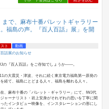
月）まで、麻布十番パレットギャラリー
選択。福島の声。『百人百話』展」を開
キスト
動画
人百話展のお知らせ
WJの『百人百話』をご存知でしょうか――。
11の大震災・津波、それに続く東京電力福島第一原発の
故を経て、福島にとどまる人々、福島を離れる人々。
在、麻布十番の「パレット・ギャラリー」にて、IWJ代
のジャーナリスト・岩上安身がそれぞれの思いを丁寧に聞
取ったインタビュー映像を、インスタレーションの形にし