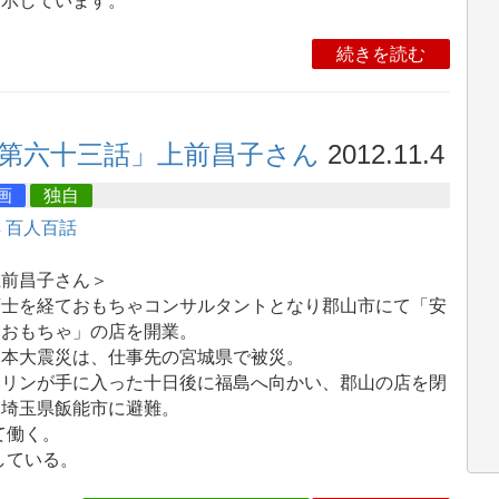
展示しています。
続きを読む
「第六十三話」上前昌子さん
2012.11.4
画
独自
集
百人百話
上前昌子さん＞
育士を経ておもちゃコンサルタントとなり郡山市にて「安
なおもちゃ」の店を開業。
日本大震災は、仕事先の宮城県で被災。
ソリンが手に入った十日後に福島へ向かい、郡山の店を閉
、埼玉県飯能市に避難。
て働く。
している。