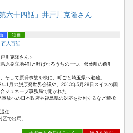
「第六十四話」井戸川克隆さん
画
独自
集
百人百話
井戸川克隆さん＞
島県原発立地4町と呼ばれるうちの一つ、双葉町の前町
。
災、そして原発事故を機に、町ごと埼玉県へ避難。
12年1月の脱原発世界会議や、2013年5月28日スイスの国
連合ジュネーブ事務局で開かれた
発事故への日本政府や福島県の対応を批判するなど積極
に退任。
例区で出馬。
サポート会員はこちら
続きを読む