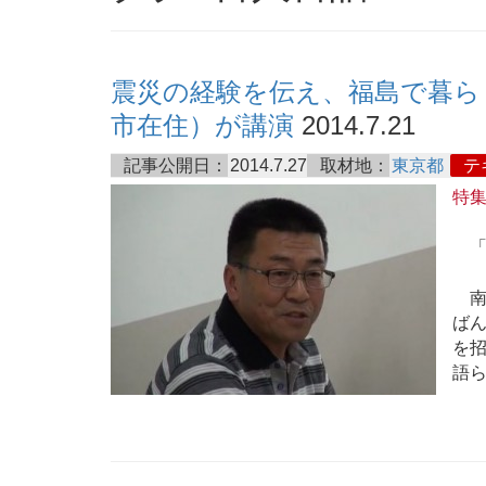
震災の経験を伝え、福島で暮ら
市在住）が講演
2014.7.21
記事公開日：
2014.7.27
取材地：
東京都
テ
特
「
南
ば
を招
語