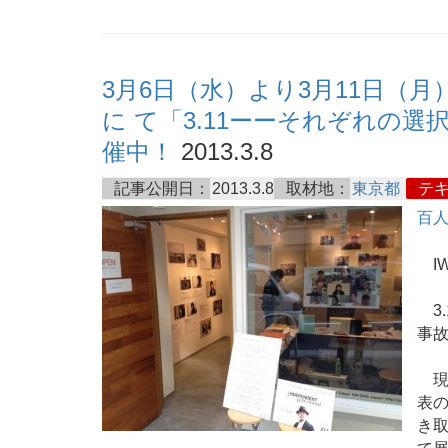
3月6日（水）より3月11日（
に て「3.11ーーそれぞれの
催中！
2013.3.8
記事公開日：
2013.3.8
取材地：
東京都
テ
百
I
3.
事
現
表
き