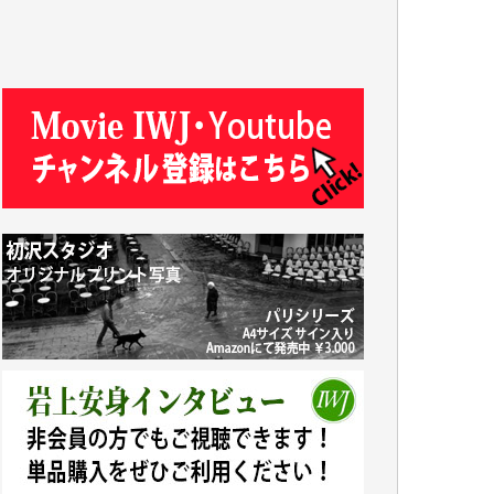
T.N. 様
Y.T. 様
T.K. 様
ASAKO TAKAESU 様
マシオン恵美香 様
平野智生 様
山本賢二 様
吉住俊昭 様
徳山匡 様
金 盛起 様
塩川 晃平 様
松本益美 様
井出 隆太 様
及川昭男 様
岩井祐子 様
藤田英之 様
藤岡比左志 様
井出 隆太 様
小池説夫 様