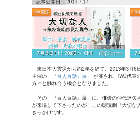
記事公開日：
2013.7.17
東日本大震災から約2年を経て、2013年3月6
主催の
「『百人百話』展」
が催され、IWJ代
方々と触れ合う機会となりました。
その「『百人百話』展」に、俳優の仲代達矢さ
が来場して下さったのが、この朗読劇『大切な人
きっかけです。