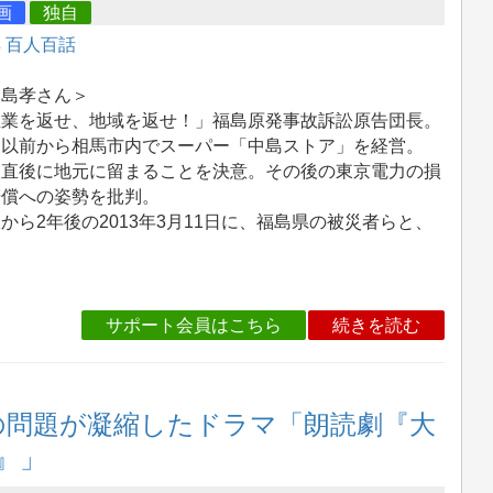
画
独自
集
百人百話
中島孝さん＞
生業を返せ、地域を返せ！」福島原発事故訴訟原告団長。
災以前から相馬市内でスーパー「中島ストア」を経営。
災直後に地元に留まることを決意。その後の東京電力の損
賠償への姿勢を批判。
から2年後の2013年3月11日に、福島県の被災者らと、
サポート会員はこちら
続きを読む
戦争の問題が凝縮したドラマ「朗読劇『大
』」