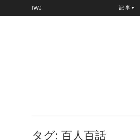
IWJ
記 事
タグ: 百人百話