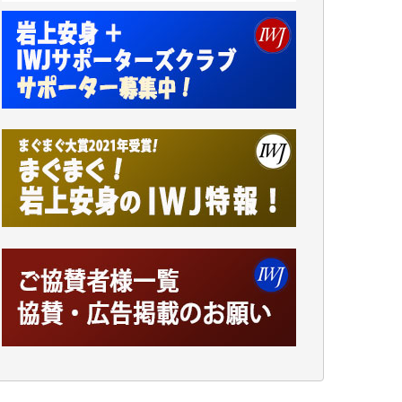
アオキカナメ 様
諸般の事情によりIWJ会費払えず今は非会員
です。市民側に立つ講演会にIWJのカメラマ
ンをよく拝見しております。コンテンツが失
われるのはあまりにもったいない。少しでも
お役立てください。（H.O.様）
今日、僅かですがカンパしました。（T.M.
様）
今日、僅かですがカンパしました。IWJの危
機を乗り切るには到底及ばない額ですが病気
の妻を抱えている私にとっては精一杯のカン
パです。
かねてよりIWJが発してきた膨大な取材記事
や解説記事、そして各界の方々とのインタビ
ューは大袈裟ではなく、極めて重要な知的財
産だと思っています。
Windows7の頃はIWJの動画もRealPlayerで録