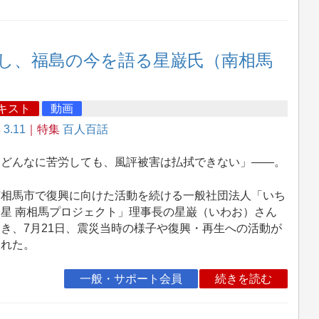
し、福島の今を語る星巌氏（南相馬
キスト
動画
集
3.11
｜特集
百人百話
どんなに苦労しても、風評被害は払拭できない」――。
相馬市で復興に向けた活動を続ける一般社団法人「いち
ん星 南相馬プロジェクト」理事長の星巌（いわお）さん
き、7月21日、震災当時の様子や復興・再生への活動が
られた。
一般・サポート会員
続きを読む