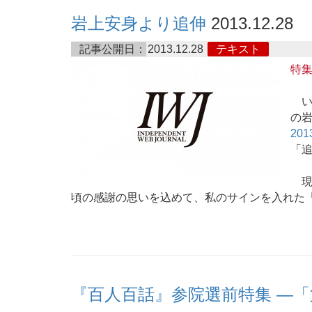
岩上安身より追伸
2013.12.28
記事公開日：
2013.12.28
テキスト
特
いつ
の岩
201
「
現
頃の感謝の思いを込めて、私のサインを入れた
『百人百話』参院選前特集 ―