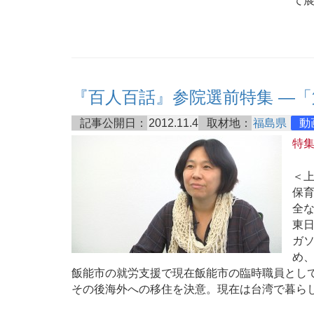
て
『百人百話』参院選前特集 ―
記事公開日：
2012.11.4
取材地：
福島県
動
特
＜
保
全
東
ガ
め
飯能市の就労支援で現在飯能市の臨時職員とし
その後海外への移住を決意。現在は台湾で暮ら