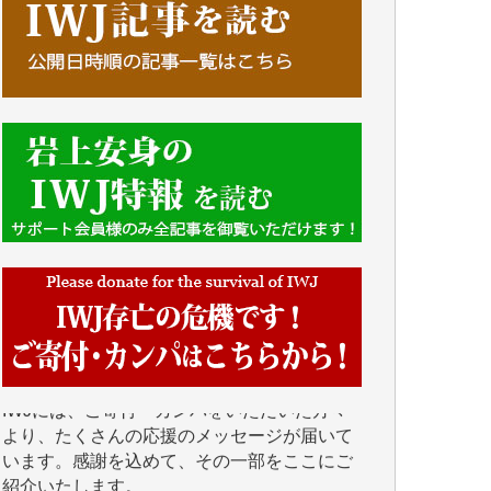
■■■■■■
IWJには、ご寄付・カンパをいただいた方々
より、たくさんの応援のメッセージが届いて
います。感謝を込めて、その一部をここにご
紹介いたします。
■■■■■■