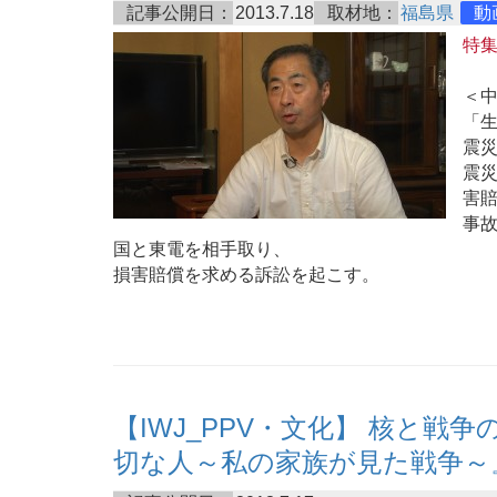
記事公開日：
2013.7.18
取材地：
福島県
動
特
＜
「
震
震
害
事故
国と東電を相手取り、
損害賠償を求める訴訟を起こす。
【IWJ_PPV・文化】 核と
切な人～私の家族が見た戦争～