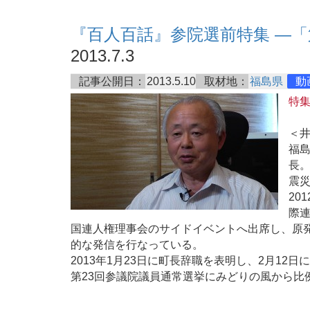
『百人百話』参院選前特集 ―
2013.7.3
記事公開日：
2013.5.10
取材地：
福島県
動
特
＜
福
長
震
20
際
国連人権理事会のサイドイベントへ出席し、原
的な発信を行なっている。
2013年1月23日に町長辞職を表明し、2月12日
第23回参議院議員通常選挙にみどりの風から比