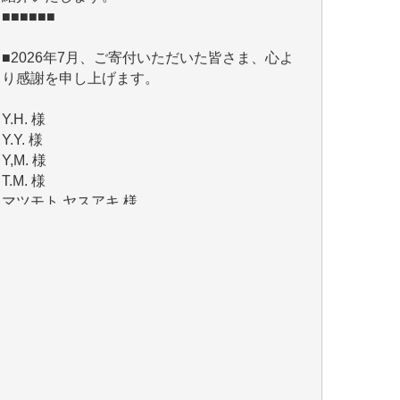
■2026年7月、ご寄付いただいた皆さま、心よ
り感謝を申し上げます。
Y.H. 様
Y.Y. 様
Y,M. 様
T.M. 様
マツモト ヤスアキ 様
マシオン 恵美香 様
岩井 祐子 様
吉村 隆子 様
新城 靖 様
青木 要 様
T.Y. 様
K.O. 様
Y.S. 様
Y.N. 様
y.m. 様
R.N. 様
J.M. 様