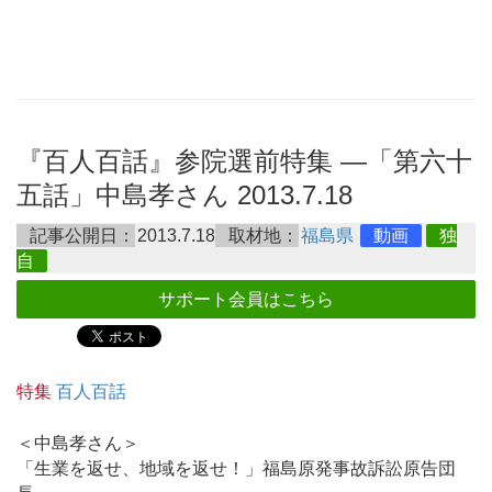
『百人百話』参院選前特集 ―「第六十
五話」中島孝さん 2013.7.18
記事公開日：
2013.7.18
取材地：
福島県
動画
独
自
サポート会員はこちら
特集
百人百話
＜中島孝さん＞
「生業を返せ、地域を返せ！」福島原発事故訴訟原告団