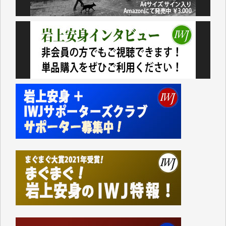
今日、僅かですがカンパしました。（T.M.様）
今日、僅かですがカンパしました。IWJの危機を乗り
切るには到底及ばない額ですが病気の妻を抱えている
私にとっては精一杯のカンパです。
かねてよりIWJが発してきた膨大な取材記事や解説記
事、そして各界の方々とのインタビューは大袈裟では
なく、極めて重要な知的財産だと思っています。
Windows7の頃はIWJの動画もRealPlayerで録画でき
て、かなりの動画をDVDに焼きこんで保存していま
した。
しかし、それが出来なくなって以降はExcelなどを使
ってハイパーリンクを張り、重要と思われる記事にい
つでも簡単にアクセスできるようにして来ました。し
かし、それができるのもコンテンツがサーバーに保存
されているからこそのことであり、そのサーバーが使
えなくなってしまえば二度と視ることが出来なくなっ
てしまいます。
「何とかしなければ、何とかしてほしい。」と思いな