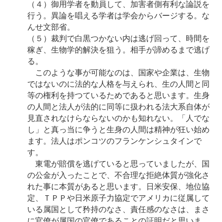
（４）御用学者を動員して、加害者側有利な論説を
行う。異論を唱える学者は学会からバージする。な
んせ文部省。
（５）裁判で白黒つかない内は逃げ回って、時間を
稼ぎ、生物学的解決を狙う。相手が諦めるまで逃げ
る。
このような事が可能なのは、国家や企業は、生物
ではないのに法的な人格を与えられ、生の人間と同
等の権利を持つているためであると思います。生身
の人間と法人が法的に同等に扱われる法大系自体が
見直されなけらならないのかも知れない。「人でな
し」と真っ当に争うと生身の人間は精神が狂い始め
ます。法人はポンコツのフランケンシュタインで
す。
東電が賠償を逃げていると思っていましたが、国
の公金が入ったことで、不合理な拒絶体質が強化さ
れた事に本質があると思います。日米安保、地位協
定、ＴＰＰや日米原子力協定でアメリカに従属して
いる属国として矜持のなさ、責任感のなさは、まさ
に官僚が属国の官僚であることの証明だと思いま