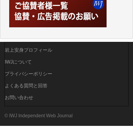
がらも前述した事情でどうにもならない自分の非力に
歯ぎしりするばかりです。（T.M.様）
いつもまともな報道、ありがとうございます。（新城
靖 様）
岩上安身プロフィール
IWJについて
プライバシーポリシー
よくある質問と回答
お問い合わせ
© IWJ Independent Web Journal