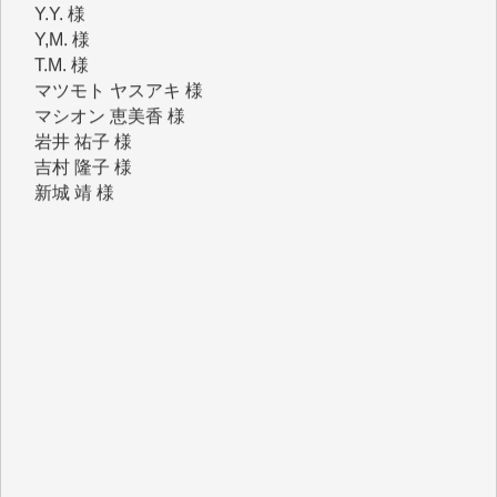
T.M. 様
マツモト ヤスアキ 様
マシオン 恵美香 様
岩井 祐子 様
吉村 隆子 様
新城 靖 様
青木 要 様
T.Y. 様
K.O. 様
Y.S. 様
Y.N. 様
y.m. 様
R.N. 様
J.M. 様
T.N. 様
Y.T. 様
T.K. 様
ASAKO TAKAESU 様
マシオン恵美香 様
平野智生 様