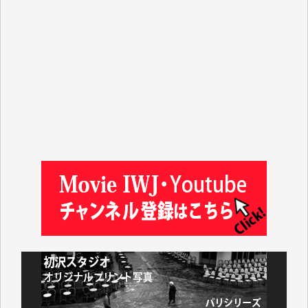
山本賢二 様
吉住俊昭 様
徳山匡 様
金 盛起 様
塩川 晃平 様
松本益美 様
井出 隆太 様
及川昭男 様
岩井祐子 様
藤田英之 様
藤岡比左志 様
井出 隆太 様
小池説夫 様
アオキカナメ 様
諸般の事情によりIWJ会費払えず今は非会員です。市
民側に立つ講演会にIWJのカメラマンをよく拝見して
おります。コンテンツが失われるのはあまりにもった
いない。少しでもお役立てください。（H.O.様）