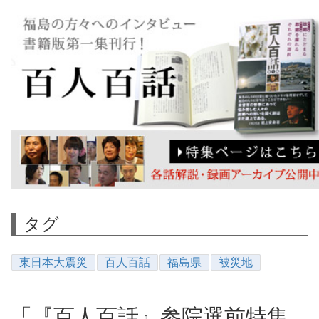
タグ
東日本大震災
百人百話
福島県
被災地
「『百人百話』参院選前特集