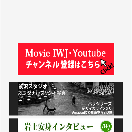
山本賢二 様
吉住俊昭 様
徳山匡 様
金 盛起 様
塩川 晃平 様
松本益美 様
井出 隆太 様
及川昭男 様
岩井祐子 様
藤田英之 様
藤岡比左志 様
井出 隆太 様
小池説夫 様
アオキカナメ 様
諸般の事情によりIWJ会費払えず今は非会員です。市
民側に立つ講演会にIWJのカメラマンをよく拝見して
おります。コンテンツが失われるのはあまりにもった
いない。少しでもお役立てください。（H.O.様）