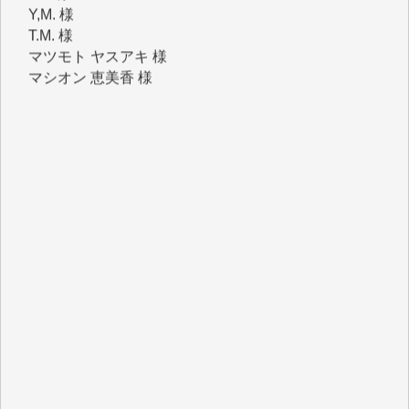
マツモト ヤスアキ 様
マシオン 恵美香 様
岩井 祐子 様
吉村 隆子 様
新城 靖 様
青木 要 様
T.Y. 様
K.O. 様
Y.S. 様
Y.N. 様
y.m. 様
R.N. 様
J.M. 様
T.N. 様
Y.T. 様
T.K. 様
ASAKO TAKAESU 様
マシオン恵美香 様
平野智生 様