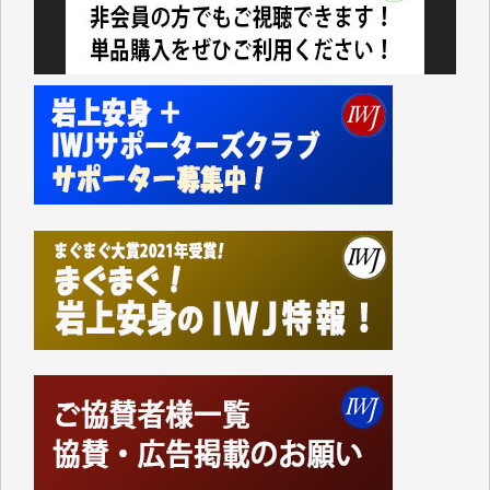
今日、僅かですがカンパしました。（T.M.様）
今日、僅かですがカンパしました。IWJの危機を乗り
切るには到底及ばない額ですが病気の妻を抱えている
私にとっては精一杯のカンパです。
かねてよりIWJが発してきた膨大な取材記事や解説記
事、そして各界の方々とのインタビューは大袈裟では
なく、極めて重要な知的財産だと思っています。
Windows7の頃はIWJの動画もRealPlayerで録画でき
て、かなりの動画をDVDに焼きこんで保存していま
した。
しかし、それが出来なくなって以降はExcelなどを使
ってハイパーリンクを張り、重要と思われる記事にい
つでも簡単にアクセスできるようにして来ました。し
かし、それができるのもコンテンツがサーバーに保存
されているからこそのことであり、そのサーバーが使
えなくなってしまえば二度と視ることが出来なくなっ
てしまいます。
「何とかしなければ、何とかしてほしい。」と思いな