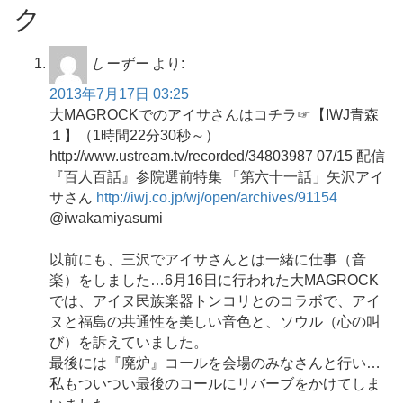
ク
しーずー
より:
2013年7月17日 03:25
大MAGROCKでのアイサさんはコチラ☞【IWJ青森
１】（1時間22分30秒～）
http://www.ustream.tv/recorded/34803987 07/15 配信
『百人百話』参院選前特集 「第六十一話」矢沢アイ
サさん
http://iwj.co.jp/wj/open/archives/91154
@iwakamiyasumi
以前にも、三沢でアイサさんとは一緒に仕事（音
楽）をしました…6月16日に行われた大MAGROCK
では、アイヌ民族楽器トンコリとのコラボで、アイ
ヌと福島の共通性を美しい音色と、ソウル（心の叫
び）を訴えていました。
最後には『廃炉』コールを会場のみなさんと行い…
私もついつい最後のコールにリバーブをかけてしま