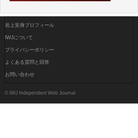
がらも前述した事情でどうにもならない自分の非力に
歯ぎしりするばかりです。（T.M.様）
いつもまともな報道、ありがとうございます。（新城
岩上安身プロフィール
靖 様）
IWJについて
プライバシーポリシー
よくある質問と回答
お問い合わせ
© IWJ Independent Web Journal