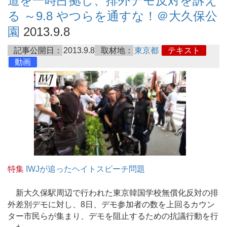
道を一時占拠し、排外デモ反対を訴え
る ～9.8 やつらを通すな！＠大久保公
園
2013.9.8
記事公開日：
2013.9.8
取材地：
東京都
テキスト
動画
特集
IWJが追ったヘイトスピーチ問題
新大久保駅周辺で行われた東京韓国学校無償化反対の排
外差別デモに対し、8日、デモ参加者の数を上回るカウン
ター市民らが集まり、デモを阻止するための抗議行動を行