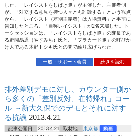
した、「レイシストをしばき隊」が主催した。主催者側
が、「対立する意見を持つ人々とも討論する」という観点
から、「レイシスト（差別主義者）は入場無料」と事前に
告知したところ、「自称レイシスト」が2名来場した。ト
ークセッションは、「レイシストをしばき隊」の隊長であ
る野間易通（やすみち）氏と、「プラカード隊」の呼びか
け人である木野トシキ氏との間で繰り広げられた。
一般・サポート会員
続きを読む
排外差別デモに対し、カウンター側か
ら多くの「差別反対、在特帰れ」コー
ル ～新大久保でのデモとそれに対す
る抗議
2013.4.21
記事公開日：
2013.4.21
取材地：
東京都
動画