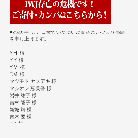
■2026年7月、ご寄付いただいた皆さま、心より感謝
を申し上げます。
Y.H. 様
Y.Y. 様
Y,M. 様
T.M. 様
マツモト ヤスアキ 様
マシオン 恵美香 様
岩井 祐子 様
吉村 隆子 様
新城 靖 様
青木 要 様
T.Y. 様
K.O. 様
Y.S. 様
Y.N. 様
y.m. 様