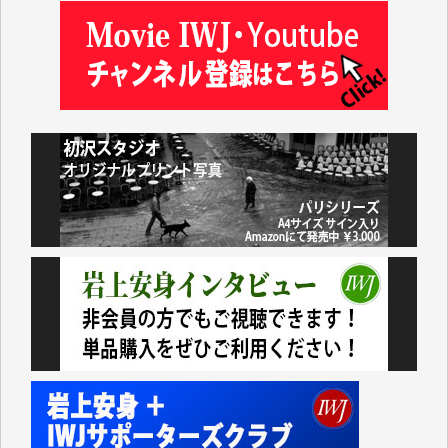
小池説夫 様
アオキカナメ 様
諸般の事情によりIWJ会費払えず今は非会員です。市
民側に立つ講演会にIWJのカメラマンをよく拝見して
おります。コンテンツが失われるのはあまりにもった
いない。少しでもお役立てください。（H.O.様）
今日、僅かですがカンパしました。（T.M.様）
今日、僅かですがカンパしました。IWJの危機を乗り
切るには到底及ばない額ですが病気の妻を抱えている
私にとっては精一杯のカンパです。
かねてよりIWJが発してきた膨大な取材記事や解説記
事、そして各界の方々とのインタビューは大袈裟では
なく、極めて重要な知的財産だと思っています。
Windows7の頃はIWJの動画もRealPlayerで録画でき
て、かなりの動画をDVDに焼きこんで保存していま
した。