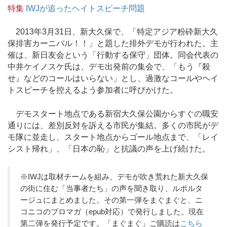
特集
IWJが追ったヘイトスピーチ問題
2013年3月31日、新大久保で、「特定アジア粉砕新大久
保排害カーニバル！！」と題した排外デモが行われた。主
催は、新日友会という「行動する保守」団体。同会代表の
中井ケイノスケ氏は、デモ出発前の集会で、「もう『殺
せ』などのコールはいらない」とし、過激なコールやヘイ
トスピーチを控えるよう参加者に呼びかけた。
デモスタート地点である新宿大久保公園からすぐの職安
通りには、差別反対を訴える市民が集結。多くの市民がデ
モ隊に並走し、スタート地点からゴール地点まで、「レイ
シスト帰れ」、「日本の恥」と抗議の声を上げ続けた。
※IWJは取材チームを組み、デモが吹き荒れた新大久保
の街に住む「当事者たち」の声を聞き取り、ルポルタ
ージュにまとめました。その第一弾をまぐまぐと、ニ
コニコのブロマガ（epub対応）で発行しました。現在
第二弾を発行予定です。「まぐまぐ」ご購読は
こちら