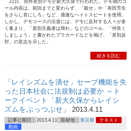
21日、排外差別デモが新大久保で行われた。デモ側のコ
ール内容は、前回までと変わらず、「殺せ」や「有田芳生
をさらし首にしろ」など、過激なヘイトスピートを使用。
しかし、デモコースの沿道には、デモに反対する人々が多
く集まり、「差別主義者は帰れ」などのコール、「仲良く
しましょう」と書かれたプラカードなどを掲げ、「差別反
対」の意志を示した。
続きを読む
「レイシズムを潰せ」セーブ機能を失
った日本社会に法規制は必要か ～ト
ークイベント「新大久保からレイシ
ズムをぶっつぶせ」
2013.4.11
記事公開日：
2013.4.11
取材地：
東京都
テキスト
動画