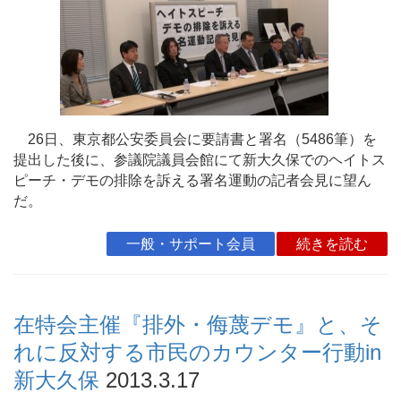
26日、東京都公安委員会に要請書と署名（5486筆）を
提出した後に、参議院議員会館にて新大久保でのヘイトス
ピーチ・デモの排除を訴える署名運動の記者会見に望ん
だ。
一般・サポート会員
続きを読む
在特会主催『排外・侮蔑デモ』と、そ
れに反対する市民のカウンター行動in
新大久保
2013.3.17