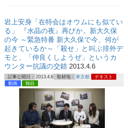
岩上安身「在特会はオウムにも似てい
る」 『水晶の夜』再びか。新大久保
の今 ～緊急特番 新大久保で今、何が
起きているか～「殺せ」と叫ぶ排外デ
モと、「仲良くしようぜ」というカ
ウンター抗議の交錯
2013.4.6
記事公開日：
2013.4.6
取材地：
東京都
テキスト
動画
独自