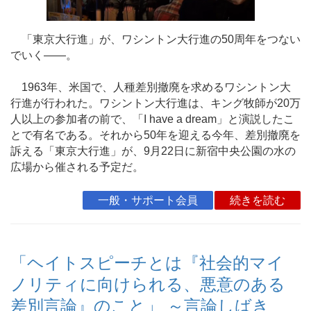
「東京大行進」が、ワシントン大行進の50周年をつない
でいく――。
1963年、米国で、人種差別撤廃を求めるワシントン大
行進が行われた。ワシントン大行進は、キング牧師が20万
人以上の参加者の前で、「I have a dream」と演説したこ
とで有名である。それから50年を迎える今年、差別撤廃を
訴える「東京大行進」が、9月22日に新宿中央公園の水の
広場から催される予定だ。
一般・サポート会員
続きを読む
「ヘイトスピーチとは『社会的マイ
ノリティに向けられる、悪意のある
差別言論』のこと」 ～言論しばき