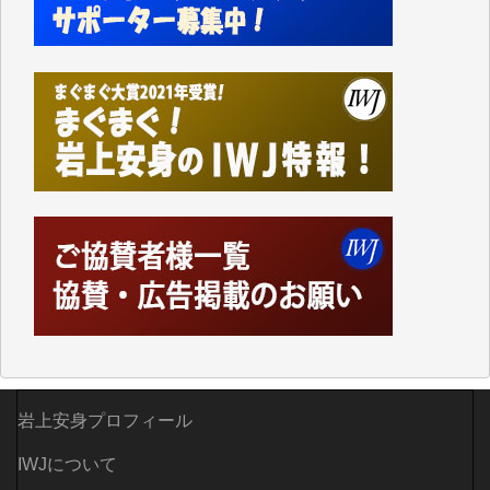
しかし、それが出来なくなって以降はExcelなどを使
ってハイパーリンクを張り、重要と思われる記事にい
つでも簡単にアクセスできるようにして来ました。し
かし、それができるのもコンテンツがサーバーに保存
されているからこそのことであり、そのサーバーが使
えなくなってしまえば二度と視ることが出来なくなっ
てしまいます。
「何とかしなければ、何とかしてほしい。」と思いな
がらも前述した事情でどうにもならない自分の非力に
歯ぎしりするばかりです。（T.M.様）
いつもまともな報道、ありがとうございます。（新城
靖 様）
岩上安身プロフィール
IWJについて