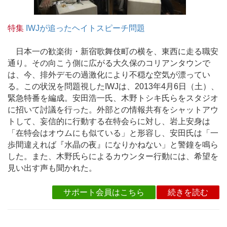
特集
IWJが追ったヘイトスピーチ問題
日本一の歓楽街・新宿歌舞伎町の横を、東西に走る職安
通り。その向こう側に広がる大久保のコリアンタウンで
は、今、排外デモの過激化により不穏な空気が漂ってい
る。この状況を問題視したIWJは、2013年4月6日（土）、
緊急特番を編成。安田浩一氏、木野トシキ氏らをスタジオ
に招いて討議を行った。外部との情報共有をシャットアウ
トして、妄信的に行動する在特会らに対し、岩上安身は
「在特会はオウムにも似ている」と形容し、安田氏は「一
歩間違えれば『水晶の夜』になりかねない」と警鐘を鳴ら
した。また、木野氏らによるカウンター行動には、希望を
見い出す声も聞かれた。
サポート会員はこちら
続きを読む