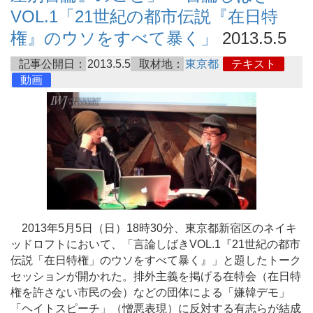
VOL.1「21世紀の都市伝説『在日特
権』のウソをすべて暴く」
2013.5.5
記事公開日：
2013.5.5
取材地：
東京都
テキスト
動画
2013年5月5日（日）18時30分、東京都新宿区のネイキ
ッドロフトにおいて、「言論しばきVOL.1『21世紀の都市
伝説「在日特権」のウソをすべて暴く』」と題したトーク
セッションが開かれた。排外主義を掲げる在特会（在日特
権を許さない市民の会）などの団体による「嫌韓デモ」
「ヘイトスピーチ」（憎悪表現）に反対する有志らが結成