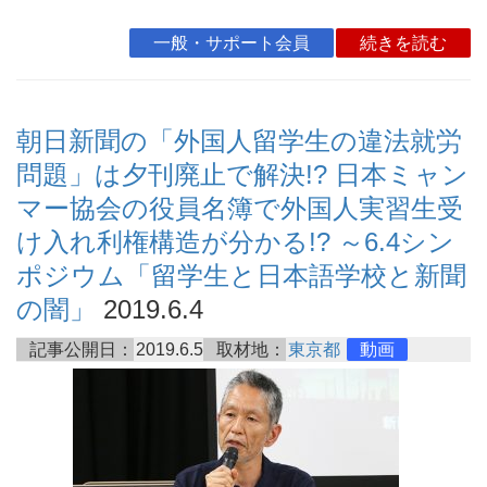
一般・サポート会員
続きを読む
朝日新聞の「外国人留学生の違法就労
問題」は夕刊廃止で解決!? 日本ミャン
マー協会の役員名簿で外国人実習生受
け入れ利権構造が分かる!? ～6.4シン
ポジウム「留学生と日本語学校と新聞
の闇」
2019.6.4
記事公開日：
2019.6.5
取材地：
東京都
動画