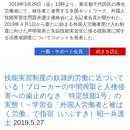
2019年3月29日（金）13時より、東京都千代田区の厚生
労働省にて、移住者と連帯する全国ネットワーク、外国人
技能実習生問題弁護士連絡会による記者会見が開かれた。
2019年４月1日から新たに始まる外国人労働者受け入れ制
度に向けた声明発表と失踪技能実習生に係る聴取票に関す
る法務省調査についてコメントを発表した。
一般・サポート会員
続きを読む
技能実習制度の奴隷的労働に近づいて
いる！ブローカーの中間搾取と人権侵
害への歯止めなき「特定技能1号」の
実態！～学習会「外国人労働者と被ば
く労働」で指宿（いぶすき）昭一弁護
士
2019.5.27