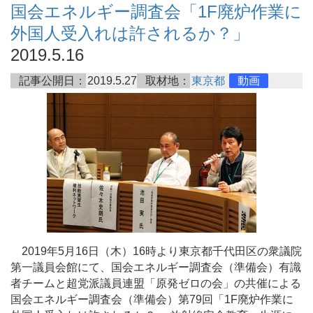
国会エネルギー調査会「1F廃炉作業に
外国人受入れは許されるか？」
2019.5.16
記事公開日：
2019.5.27
取材地：
東京都
動画
2019年5月16日（木）16時より東京都千代田区の衆議院
第一議員会館にて、国会エネルギー調査会（準備会）有識
者チームと超党派議員連盟「原発ゼロの会」の共催による
国会エネルギー調査会（準備会）第79回「1F廃炉作業に