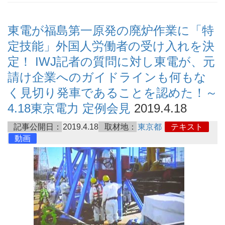
東電が福島第一原発の廃炉作業に「特
定技能」外国人労働者の受け入れを決
定！ IWJ記者の質問に対し東電が、元
請け企業へのガイドラインも何もな
く見切り発車であることを認めた！～
4.18東京電力 定例会見
2019.4.18
記事公開日：
2019.4.18
取材地：
東京都
テキスト
動画