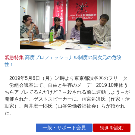
緊急特集
高度プロフェッショナル制度の異次元の危険
性！
2019年5月6日（月）14時より東京都渋谷区のフリータ
ー労組会議室にて、自由と生存のメーデー2019 10連休う
ちらアブレてるんだけど？～殺される前に運動しよう～が
開催された。ゲストスピーカーに、雨宮処凛氏（作家・活
動家）、向井宏一郎氏（山谷労働者福祉会）らが招かれ
た。
一般・サポート会員
続きを読む