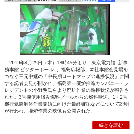
2019年4月25日（木）18時45分より、東京電力福1新事
務本館 ビジターホール1、福島広報部、本社本館会見場を
つなぐ三元中継の「中長期ロードマップの進捗状況」に関
する記者会見が開かれ、福島第一廃炉推進カンパニー・プ
レジデントの小野明氏らより廃炉作業の進捗状況が報告さ
れた。3号機使用済み燃料プールからの燃料輸送、1・2号
機排気筒解体作業開始に向けた最終確認などについて説明
が行われ、廃炉作業の映像も公開された。
続きを読む