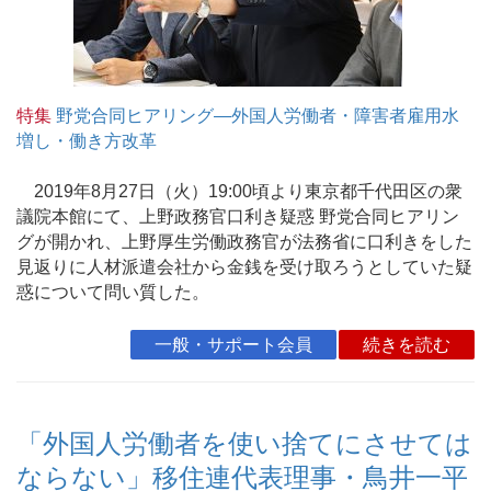
特集
野党合同ヒアリング―外国人労働者・障害者雇用水
増し・働き方改革
2019年8月27日（火）19:00頃より東京都千代田区の衆
議院本館にて、上野政務官口利き疑惑 野党合同ヒアリン
グが開かれ、上野厚生労働政務官が法務省に口利きをした
見返りに人材派遣会社から金銭を受け取ろうとしていた疑
惑について問い質した。
一般・サポート会員
続きを読む
「外国人労働者を使い捨てにさせては
ならない」移住連代表理事・鳥井一平