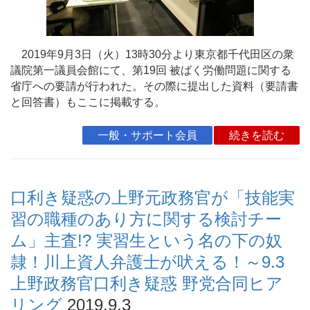
2019年9月3日（火）13時30分より東京都千代田区の衆
議院第一議員会館にて、第19回 被ばく労働問題に関する
省庁への要請が行われた。その際に提出した資料（要請書
と回答書）もここに掲載する。
一般・サポート会員
続きを読む
口利き疑惑の上野元政務官が「技能実
習の職種のあり方に関する検討チー
ム」主査!? 実習生という名の下の奴
隷！川上資人弁護士が吠える！～9.3
上野政務官口利き疑惑 野党合同ヒア
リング
2019.9.3