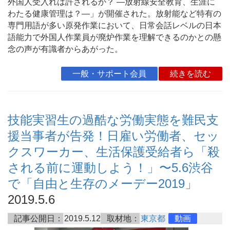
外国人受入れは許されるか？ ―放射線安全教育、生涯に
わたる健康管理は？―」が開催された。放射能など特有の
専門用語が多い原発作業において、日常会話レベルの日本
語能力で外国人作業員が廃炉作業を理解できるのかとの懸
念の声が有識者からあがった。
一般・サポート会員
続きを読む
技能実習生の過酷な労働実態を難民支
援当事者が告発！日雇い労働者、セッ
クスワーカー、生活保護受給者ら「殺
される前に運動しよう！」〜5.6渋谷
で「自由と生存のメーデー2019」
2019.5.6
記事公開日：
2019.5.12
取材地：
東京都
動画