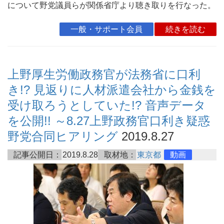
について野党議員らが関係省庁より聴き取りを行なった。
一般・サポート会員
続きを読む
上野厚生労働政務官が法務省に口利
き!? 見返りに人材派遣会社から金銭を
受け取ろうとしていた!? 音声データ
を公開!! ～8.27上野政務官口利き疑惑
野党合同ヒアリング
2019.8.27
記事公開日：
2019.8.28
取材地：
東京都
動画