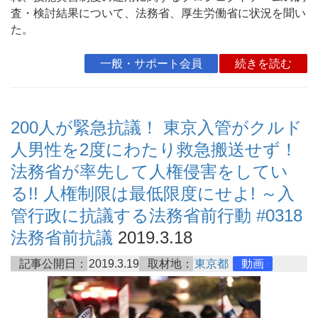
査・検討結果について、法務省、厚生労働省に状況を聞い
た。
一般・サポート会員
続きを読む
200人が緊急抗議！ 東京入管がクルド
人男性を2度にわたり救急搬送せず！
法務省が率先して人権侵害をしてい
る!! 人権制限は最低限度にせよ! ～入
管行政に抗議する法務省前行動 #0318
法務省前抗議
2019.3.18
記事公開日：
2019.3.19
取材地：
東京都
動画