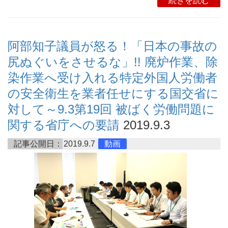
続きを読む
阿部知子議員が怒る！「日本の事故の
尻ぬぐいをさせるな」!! 廃炉作業、除
染作業へ受け入れる特定外国人労働者
の安全衛生を業者任せにする国交省に
対して～9.3第19回 被ばく労働問題に
関する省庁への要請
2019.9.3
記事公開日：
2019.9.7
動画