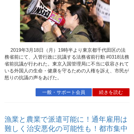
2019年3月18日（月）19時半より東京都千代田区の法
務省前にて、入管行政に抗議する法務省前行動 #0318法務
省前抗議が行われた。東京入国管理局に不当に収容されて
いる外国人の生命・健康を守るための人権を訴え、市民が
怒りの抗議の声をあげた。
一般・サポート会員
続きを読む
漁業と農業で派遣可能に！通年雇用は
難しく治安悪化の可能性も！都市集中