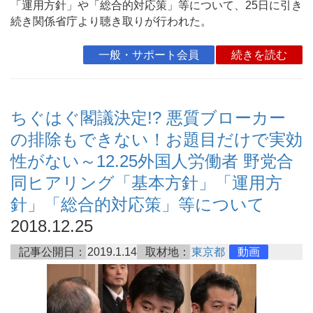
「運用方針」や「総合的対応策」等について、25日に引き
続き関係省庁より聴き取りが行われた。
一般・サポート会員
続きを読む
ちぐはぐ閣議決定!? 悪質ブローカー
の排除もできない！お題目だけで実効
性がない～12.25外国人労働者 野党合
同ヒアリング「基本方針」「運用方
針」「総合的対応策」等について
2018.12.25
記事公開日：
2019.1.14
取材地：
東京都
動画