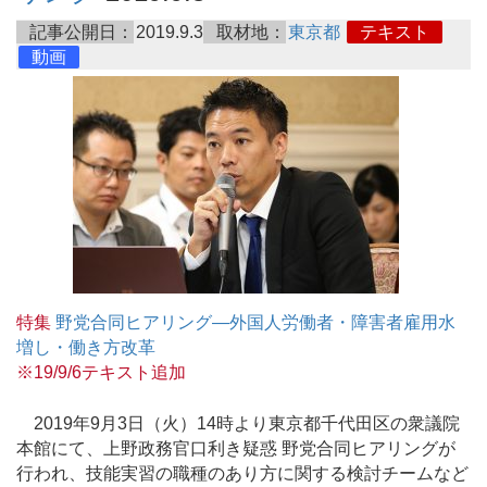
記事公開日：
2019.9.3
取材地：
東京都
テキスト
動画
特集
野党合同ヒアリング―外国人労働者・障害者雇用水
増し・働き方改革
※19/9/6テキスト追加
2019年9月3日（火）14時より東京都千代田区の衆議院
本館にて、上野政務官口利き疑惑 野党合同ヒアリングが
行われ、技能実習の職種のあり方に関する検討チームなど