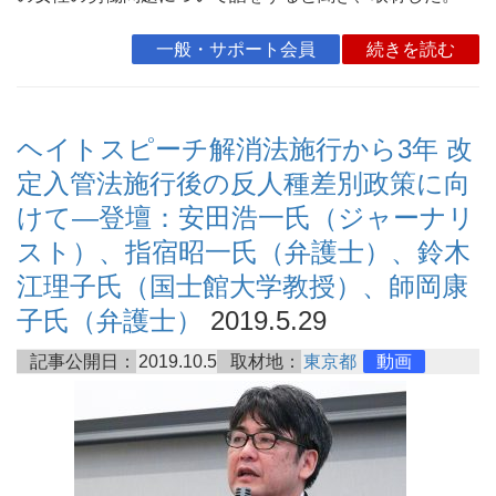
一般・サポート会員
続きを読む
ヘイトスピーチ解消法施行から3年 改
定入管法施行後の反人種差別政策に向
けて―登壇：安田浩一氏（ジャーナリ
スト）、指宿昭一氏（弁護士）、鈴木
江理子氏（国士館大学教授）、師岡康
子氏（弁護士）
2019.5.29
記事公開日：
2019.10.5
取材地：
東京都
動画