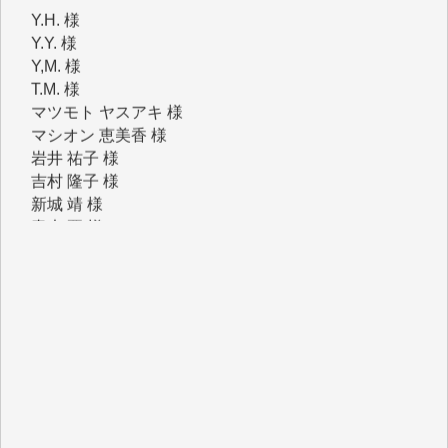
Y,M. 様
T.M. 様
マツモト ヤスアキ 様
マシオン 恵美香 様
岩井 祐子 様
吉村 隆子 様
新城 靖 様
青木 要 様
T.Y. 様
K.O. 様
Y.S. 様
Y.N. 様
y.m. 様
R.N. 様
J.M. 様
T.N. 様
Y.T. 様
T.K. 様
ASAKO TAKAESU 様