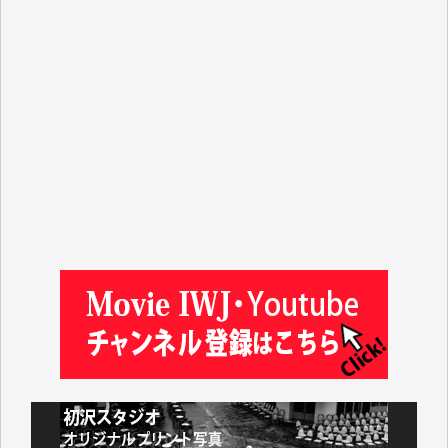
マシオン恵美香 様
平野智生 様
山本賢二 様
吉住俊昭 様
徳山匡 様
金 盛起 様
塩川 晃平 様
松本益美 様
井出 隆太 様
及川昭男 様
岩井祐子 様
藤田英之 様
藤岡比左志 様
井出 隆太 様
小池説夫 様
アオキカナメ 様
諸般の事情によりIWJ会費払えず今は非会員です。市
民側に立つ講演会にIWJのカメラマンをよく拝見して
おります。コンテンツが失われるのはあまりにもった