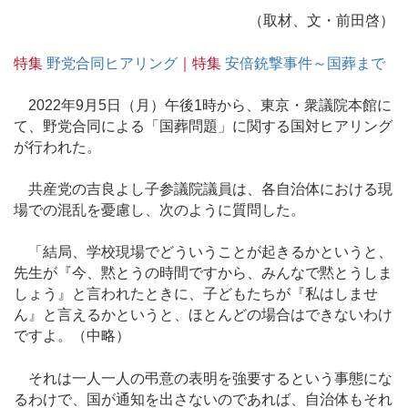
（取材、文・前田啓）
特集
野党合同ヒアリング
｜特集
安倍銃撃事件～国葬まで
2022年9月5日（月）午後1時から、東京・衆議院本館に
て、野党合同による「国葬問題」に関する国対ヒアリング
が行われた。
共産党の吉良よし子参議院議員は、各自治体における現
場での混乱を憂慮し、次のように質問した。
「結局、学校現場でどういうことが起きるかというと、
先生が『今、黙とうの時間ですから、みんなで黙とうしま
しょう』と言われたときに、子どもたちが『私はしませ
ん』と言えるかというと、ほとんどの場合はできないわけ
ですよ。（中略）
それは一人一人の弔意の表明を強要するという事態にな
るわけで、国が通知を出さないのであれば、自治体もそれ