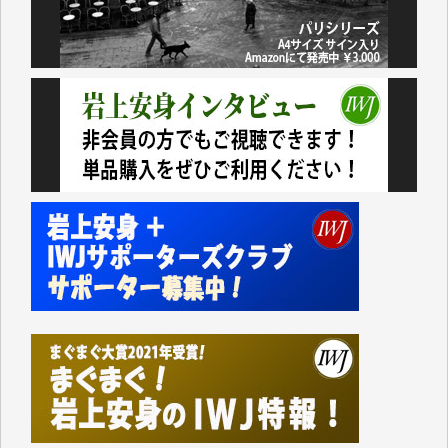
いない。少しでもお役立てください。（H.O.様）
今日、僅かですがカンパしました。（T.M.様）
今日、僅かですがカンパしました。IWJの危機を乗り
切るには到底及ばない額ですが病気の妻を抱えている
私にとっては精一杯のカンパです。
かねてよりIWJが発してきた膨大な取材記事や解説記
事、そして各界の方々とのインタビューは大袈裟では
なく、極めて重要な知的財産だと思っています。
Windows7の頃はIWJの動画もRealPlayerで録画でき
て、かなりの動画をDVDに焼きこんで保存していま
した。
しかし、それが出来なくなって以降はExcelなどを使
ってハイパーリンクを張り、重要と思われる記事にい
つでも簡単にアクセスできるようにして来ました。し
かし、それができるのもコンテンツがサーバーに保存
されているからこそのことであり、そのサーバーが使
えなくなってしまえば二度と視ることが出来なくなっ