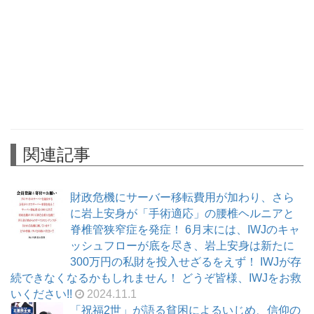
関連記事
財政危機にサーバー移転費用が加わり、さら
に岩上安身が「手術適応」の腰椎ヘルニアと
脊椎管狭窄症を発症！ 6月末には、IWJのキャ
ッシュフローが底を尽き、岩上安身は新たに
300万円の私財を投入せざるをえず！ IWJが存
続できなくなるかもしれません！ どうぞ皆様、IWJをお救
いください!!
2024.11.1
「祝福2世」が語る貧困によるいじめ、信仰の