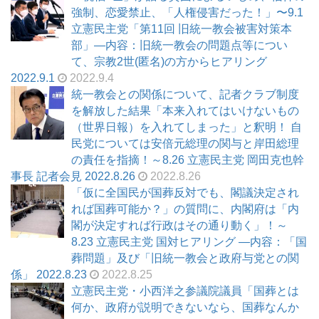
強制、恋愛禁止、「人権侵害だった！」〜9.1
立憲民主党「第11回 旧統一教会被害対策本
部」―内容：旧統一教会の問題点等につい
て、宗教2世(匿名)の方からヒアリング
2022.9.1
2022.9.4
統一教会との関係について、記者クラブ制度
を解放した結果「本来入れてはいけないもの
（世界日報）を入れてしまった」と釈明！ 自
民党については安倍元総理の関与と岸田総理
の責任を指摘！～8.26 立憲民主党 岡田克也幹
事長 記者会見 2022.8.26
2022.8.26
「仮に全国民が国葬反対でも、閣議決定され
れば国葬可能か？」の質問に、内閣府は「内
閣が決定すれば行政はその通り動く」！～
8.23 立憲民主党 国対ヒアリング ―内容：「国
葬問題」及び「旧統一教会と政府与党との関
係」 2022.8.23
2022.8.25
立憲民主党・小西洋之参議院議員「国葬とは
何か、政府が説明できないなら、国葬なんか