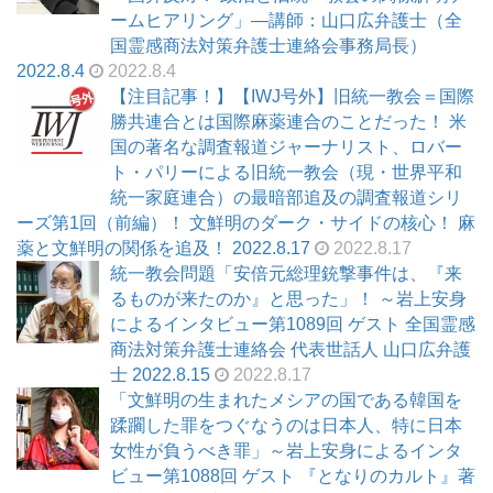
ームヒアリング」―講師：山口広弁護士（全
国霊感商法対策弁護士連絡会事務局長）
2022.8.4
2022.8.4
【注目記事！】【IWJ号外】旧統一教会＝国際
勝共連合とは国際麻薬連合のことだった！ 米
国の著名な調査報道ジャーナリスト、ロバー
ト・パリーによる旧統一教会（現・世界平和
統一家庭連合）の最暗部追及の調査報道シリ
ーズ第1回（前編）！ 文鮮明のダーク・サイドの核心！ 麻
薬と文鮮明の関係を追及！ 2022.8.17
2022.8.17
統一教会問題「安倍元総理銃撃事件は、『来
るものが来たのか』と思った」！ ～岩上安身
によるインタビュー第1089回 ゲスト 全国霊感
商法対策弁護士連絡会 代表世話人 山口広弁護
士 2022.8.15
2022.8.17
「文鮮明の生まれたメシアの国である韓国を
蹂躙した罪をつぐなうのは日本人、特に日本
女性が負うべき罪」～岩上安身によるインタ
ビュー第1088回 ゲスト 『となりのカルト』著