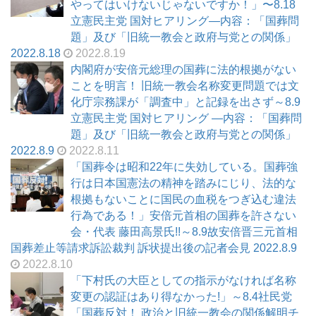
やってはいけないじゃないですか！」〜8.18
立憲民主党 国対ヒアリング―内容：「国葬問
題」及び「旧統一教会と政府与党との関係」
2022.8.18
2022.8.19
内閣府が安倍元総理の国葬に法的根拠がない
ことを明言！ 旧統一教会名称変更問題では文
化庁宗務課が「調査中」と記録を出さず～8.9
立憲民主党 国対ヒアリング ―内容：「国葬問
題」及び「旧統一教会と政府与党との関係」
2022.8.9
2022.8.11
「国葬令は昭和22年に失効している。国葬強
行は日本国憲法の精神を踏みにじり、法的な
根拠もないことに国民の血税をつぎ込む違法
行為である！」安倍元首相の国葬を許さない
会・代表 藤田高景氏!!～8.9故安倍晋三元首相
国葬差止等請求訴訟裁判 訴状提出後の記者会見 2022.8.9
2022.8.10
「下村氏の大臣としての指示がなければ名称
変更の認証はあり得なかった!」～8.4社民党
「国葬反対！ 政治と旧統一教会の関係解明チ