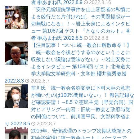
者 榊あまね氏 2022.8.9
2022.8.16
「安倍元総理銃撃事件を山上容疑者の私憤に
よる凶行だと片付ければ、その問題提起が一
切無駄になる」！～岩上安身によるインタビ
ュー 第1087回 ゲスト 『となりのカルト』著
者 榊あまね氏 2022.8.5
2022.8.8
【注目記事！ ついに統一教会に解散命令！】
「統一教会を今後どうするのかということに
収斂しない議論は意味がない」～岩上安身に
よるインタビュー 第1086回 ゲスト 北海道大
学大学院文学研究科・文学部 櫻井義秀教授
2022.8.3
2022.8.7
前川氏「統一教会名称変更に下村大臣の意志
が働いたのは100%間違いない」！ 報告記録な
ど確認要請！～8.5 立憲民主党（野党合同）国
対ヒアリング―内容：旧統一教会と政府与党
の関係について、前川喜平氏、文部科学省よ
り 2022.8.5
2022.8.7
2016年、安倍総理のトランプ次期大統領との
初会談実現に統一教会ルート！ バーターで