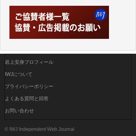
てしまいます。
「何とかしなければ、何とかしてほしい。」と思いな
がらも前述した事情でどうにもならない自分の非力に
歯ぎしりするばかりです。（T.M.様）
いつもまともな報道、ありがとうございます。（新城
靖 様）
岩上安身プロフィール
IWJについて
プライバシーポリシー
よくある質問と回答
お問い合わせ
© IWJ Independent Web Journal