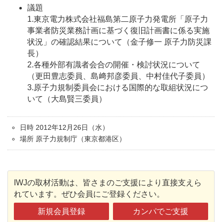
議題
1.東京電力株式会社福島第二原子力発電所「原子力
事業者防災業務計画に基づく復旧計画書に係る実施
状況」の確認結果について（金子修一 原子力防災課
長）
2.各種外部有識者会合の開催・検討状況について
（更田豊志委員、島﨑邦彦委員、中村佳代子委員）
3.原子力規制委員会における国際的な取組状況につ
いて（大島賢三委員）
日時 2012年12月26日（水）
場所 原子力規制庁（東京都港区）
IWJの取材活動は、皆さまのご支援により直接支えら
れています。ぜひ会員にご登録ください。
新規会員登録
カンパでご支援