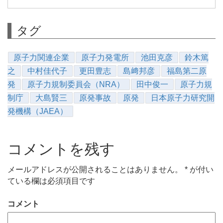
タグ
原子力関連企業
原子力発電所
池田克彦
鈴木篤
之
中村佳代子
更田豊志
島﨑邦彦
福島第二原
発
原子力規制委員会（NRA）
田中俊一
原子力規
制庁
大島賢三
原発事故
原発
日本原子力研究開
発機構（JAEA）
コメントを残す
メールアドレスが公開されることはありません。
*
が付い
ている欄は必須項目です
コメント