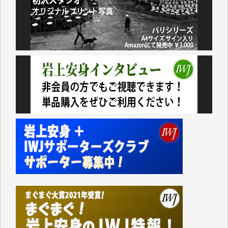
諸般の事情によりIWJ会費払えず今は非会員です。市
民側に立つ講演会にIWJのカメラマンをよく拝見して
おります。コンテンツが失われるのはあまりにもった
いない。少しでもお役立てください。（H.O.様）
今日、僅かですがカンパしました。（T.M.様）
今日、僅かですがカンパしました。IWJの危機を乗り
切るには到底及ばない額ですが病気の妻を抱えている
私にとっては精一杯のカンパです。
かねてよりIWJが発してきた膨大な取材記事や解説記
事、そして各界の方々とのインタビューは大袈裟では
なく、極めて重要な知的財産だと思っています。
Windows7の頃はIWJの動画もRealPlayerで録画でき
て、かなりの動画をDVDに焼きこんで保存していま
した。
しかし、それが出来なくなって以降はExcelなどを使
ってハイパーリンクを張り、重要と思われる記事にい
つでも簡単にアクセスできるようにして来ました。し