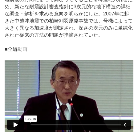
め、新たな耐震設計審査指針に3次元的な地下構造の詳細
な調査・解析を求める意向を明らかにした。2007年に起
きた中越沖地震での柏崎刈羽原発事故では、号機によって
大きく異なる加速度が測定され、深さの次元のみに単純化
された従来の方法の問題が指摘されていた。
■全編動画