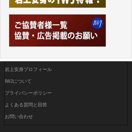
かし、それができるのもコンテンツがサーバーに保存
されているからこそのことであり、そのサーバーが使
えなくなってしまえば二度と視ることが出来なくなっ
てしまいます。
「何とかしなければ、何とかしてほしい。」と思いな
がらも前述した事情でどうにもならない自分の非力に
歯ぎしりするばかりです。（T.M.様）
いつもまともな報道、ありがとうございます。（新城
靖 様）
岩上安身プロフィール
IWJについて
プライバシーポリシー
よくある質問と回答
お問い合わせ