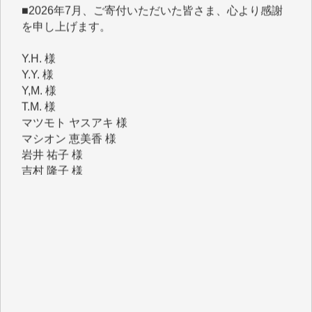
Y.H. 様
Y.Y. 様
Y,M. 様
T.M. 様
マツモト ヤスアキ 様
マシオン 恵美香 様
岩井 祐子 様
吉村 隆子 様
新城 靖 様
青木 要 様
T.Y. 様
K.O. 様
Y.S. 様
Y.N. 様
y.m. 様
R.N. 様
J.M. 様
T.N. 様