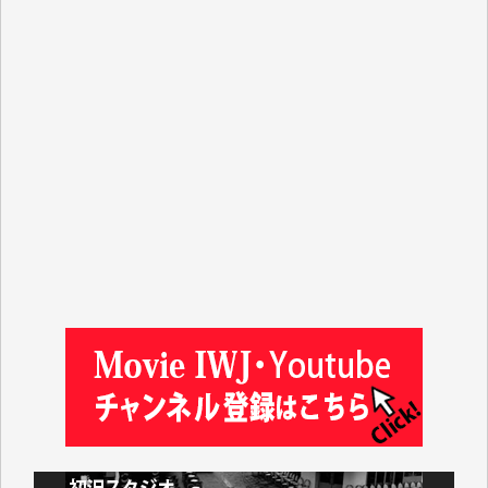
Y.T. 様
T.K. 様
ASAKO TAKAESU 様
マシオン恵美香 様
平野智生 様
山本賢二 様
吉住俊昭 様
徳山匡 様
金 盛起 様
塩川 晃平 様
松本益美 様
井出 隆太 様
及川昭男 様
岩井祐子 様
藤田英之 様
藤岡比左志 様
井出 隆太 様
小池説夫 様
アオキカナメ 様