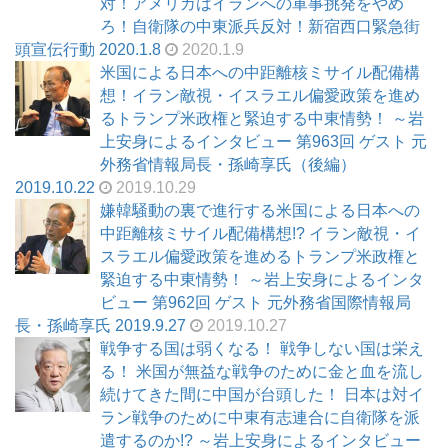
対！アメリカはイランへの軍事挑発をやめ
ろ！自衛隊の中東派兵反対！新宿西口緊急街
頭宣伝行動 2020.1.8
2020.1.9
米国による日本への中距離核ミサイル配備構
想！イラン敵視・イスラエル偏愛政策を進め
るトランプ米政権と緊迫する中東情勢！ ～岩
上安身によるインタビュー 第963回 ゲスト 元
外務省情報局長・孫崎享氏（後編）
2019.10.22
2019.10.29
嫌韓騒動の裏で進行する米国による日本への
中距離核ミサイル配備構想!? イラン敵視・イ
スラエル偏愛政策を進めるトランプ米政権と
緊迫する中東情勢！ ～岩上安身によるインタ
ビュー 第962回 ゲスト 元外務省国際情報局
長・孫崎享氏 2019.9.27
2019.10.27
戦争する国は弱くなる！ 戦争しない国は栄え
る！ 米国が無益な戦争のために金と血を流し
続けてきた間に中国が台頭した！ 日本は対イ
ラン戦争のために中東有志連合に自衛隊を派
遣するのか!? ～岩上安身によるインタビュー