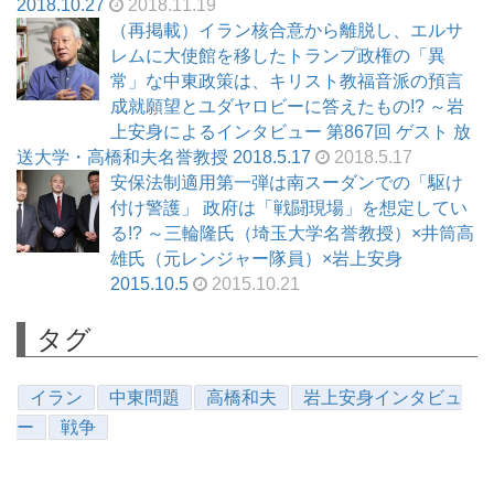
2018.10.27
2018.11.19
（再掲載）イラン核合意から離脱し、エルサ
レムに大使館を移したトランプ政権の「異
常」な中東政策は、キリスト教福音派の預言
成就願望とユダヤロビーに答えたもの!? ～岩
上安身によるインタビュー 第867回 ゲスト 放
送大学・高橋和夫名誉教授 2018.5.17
2018.5.17
安保法制適用第一弾は南スーダンでの「駆け
付け警護」 政府は「戦闘現場」を想定してい
る!? ～三輪隆氏（埼玉大学名誉教授）×井筒高
雄氏（元レンジャー隊員）×岩上安身
2015.10.5
2015.10.21
タグ
イラン
中東問題
高橋和夫
岩上安身インタビュ
ー
戦争