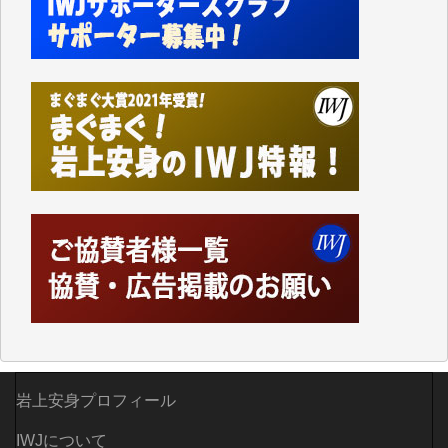
事、そして各界の方々とのインタビューは大袈裟では
なく、極めて重要な知的財産だと思っています。
Windows7の頃はIWJの動画もRealPlayerで録画でき
て、かなりの動画をDVDに焼きこんで保存していま
した。
しかし、それが出来なくなって以降はExcelなどを使
ってハイパーリンクを張り、重要と思われる記事にい
つでも簡単にアクセスできるようにして来ました。し
かし、それができるのもコンテンツがサーバーに保存
されているからこそのことであり、そのサーバーが使
えなくなってしまえば二度と視ることが出来なくなっ
てしまいます。
「何とかしなければ、何とかしてほしい。」と思いな
がらも前述した事情でどうにもならない自分の非力に
歯ぎしりするばかりです。（T.M.様）
いつもまともな報道、ありがとうございます。（新城
靖 様）
岩上安身プロフィール
IWJについて