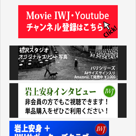
及川昭男 様
岩井祐子 様
藤田英之 様
藤岡比左志 様
井出 隆太 様
小池説夫 様
アオキカナメ 様
諸般の事情によりIWJ会費払えず今は非会員です。市
民側に立つ講演会にIWJのカメラマンをよく拝見して
おります。コンテンツが失われるのはあまりにもった
いない。少しでもお役立てください。（H.O.様）
今日、僅かですがカンパしました。（T.M.様）
今日、僅かですがカンパしました。IWJの危機を乗り
切るには到底及ばない額ですが病気の妻を抱えている
私にとっては精一杯のカンパです。
かねてよりIWJが発してきた膨大な取材記事や解説記