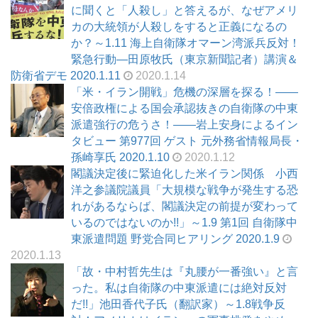
に聞くと「人殺し」と答えるが、なぜアメリ
カの大統領が人殺しをすると正義になるの
か？～1.11 海上自衛隊オマーン湾派兵反対！
緊急行動―田原牧氏（東京新聞記者）講演＆
防衛省デモ 2020.1.11
2020.1.14
「米・イラン開戦」危機の深層を探る！――
安倍政権による国会承認抜きの自衛隊の中東
派遣強行の危うさ！――岩上安身によるイン
タビュー 第977回 ゲスト 元外務省情報局長・
孫崎享氏 2020.1.10
2020.1.12
閣議決定後に緊迫化した米イラン関係 小西
洋之参議院議員「大規模な戦争が発生する恐
れがあるならば、閣議決定の前提が変わって
いるのではないのか!!」～1.9 第1回 自衛隊中
東派遣問題 野党合同ヒアリング 2020.1.9
2020.1.13
「故・中村哲先生は『丸腰が一番強い』と言
った。私は自衛隊の中東派遣には絶対反対
だ!!」池田香代子氏（翻訳家）～1.8戦争反