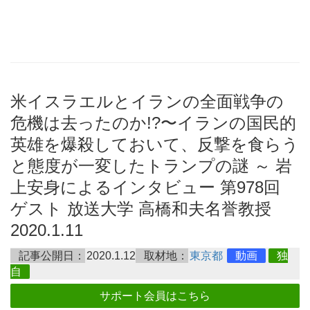
米イスラエルとイランの全面戦争の
危機は去ったのか!?〜イランの国民的
英雄を爆殺しておいて、反撃を食らう
と態度が一変したトランプの謎 ～ 岩
上安身によるインタビュー 第978回
ゲスト 放送大学 高橋和夫名誉教授
2020.1.11
記事公開日：
2020.1.12
取材地：
東京都
動画
独
自
サポート会員はこちら