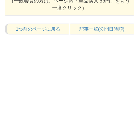
（一般会員の方は、ページ内「単品購入 55円」をもう
一度クリック）
1つ前のページに戻る
記事一覧(公開日時順)