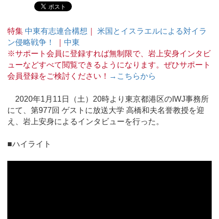
特集
中東有志連合構想
｜
米国とイスラエルによる対イラ
ン侵略戦争！
｜
中東
※サポート会員に登録すれば無制限で、岩上安身インタビ
ューなどすべて閲覧できるようになります。ぜひサポート
会員登録をご検討ください！
→こちらから
2020年1月11日（土）20時より東京都港区のIWJ事務所
にて、第977回 ゲストに放送大学 高橋和夫名誉教授を迎
え、岩上安身によるインタビューを行った。
■ハイライト