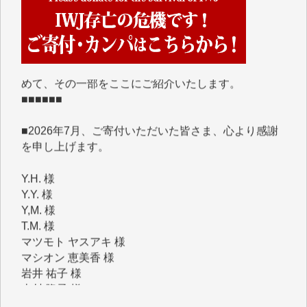
■■■■■■
IWJには、ご寄付・カンパをいただいた方々より、た
くさんの応援のメッセージが届いています。感謝を込
めて、その一部をここにご紹介いたします。
■■■■■■
■2026年7月、ご寄付いただいた皆さま、心より感謝
を申し上げます。
Y.H. 様
Y.Y. 様
Y,M. 様
T.M. 様
マツモト ヤスアキ 様
マシオン 恵美香 様
岩井 祐子 様
吉村 隆子 様
新城 靖 様
青木 要 様