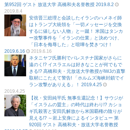
第952回 ゲスト 放送大学 高橋和夫名誉教授 2019.8.2
2019.8.4
安倍晋三総理と会談したイランのハメネイ師
はトランプ大統領を「一切メッセージを交換
するに値しない人物」と一蹴！ 米国はタンカ
ー攻撃事件を「イランの仕業」と決めつけ、
「日本を侮辱した」と喧嘩を焚きつけ！
2019.6.16
2019.6.16
ネタニヤフ氏勝利でパレスチナ国家がさらに
遠のく!? イスラエルは好きなことが何でもで
きる!? 高橋和夫・元放送大学教授がIWJの直撃
取材にこたえて警告! 「ホルムズ海峡封鎖でイ
ラン攻撃がありえる」！ 2019.4.25
2019.4.25
【祝・安田純平氏 無事生還記念！】サウジが
「イスラムの盟主」の時代は終わり!? カショ
ギ氏殺害と安田氏解放から米国覇権の陰りが
見える!? ～岩上安身によるインタビュー 第
920回 ゲスト 高橋和夫・放送大学名誉教授