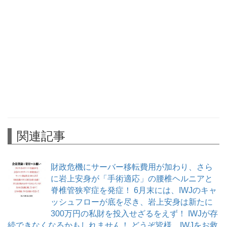
関連記事
財政危機にサーバー移転費用が加わり、さら
に岩上安身が「手術適応」の腰椎ヘルニアと
脊椎管狭窄症を発症！ 6月末には、IWJのキャ
ッシュフローが底を尽き、岩上安身は新たに
300万円の私財を投入せざるをえず！ IWJが存
続できなくなるかもしれません！ どうぞ皆様、IWJをお救