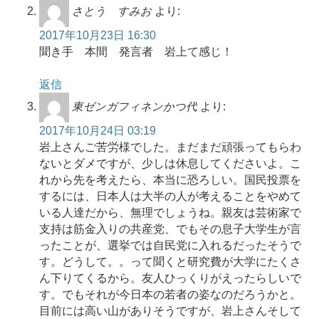
さとう すみお
より:
2017年10月23日 16:30
聞き手 本間 発言者 岩上て感じ！
返信
東ゼンガフィネンかつ代
より:
2017年10月24日 03:19
岩上さんご苦労様でした。まだまだ頑張ってもらわ
ないとダメですが、少しは休息してくださいよ。こ
れから先を考えたら、本当に恐ろしい。国民投票を
するには、日本人は大半の人が考えることをやめて
いる人達だから、無理でしょうね。親友は芸術家で
支持は筋金入りの共産党、でもその息子大学生が言
ったことが、選挙では自民党に入れるだったそうで
す。どうして。。って聞くと研究費が大学にたくさ
ん下りてくるから。友人ひっくりがえったらしいで
す。でもそれが今日本の若者の姿なのだろうかと。
目前には高い山がありそうですが、岩上さんそして