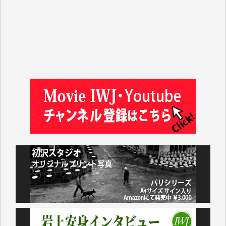
金 盛起 様
塩川 晃平 様
松本益美 様
井出 隆太 様
及川昭男 様
岩井祐子 様
藤田英之 様
藤岡比左志 様
井出 隆太 様
小池説夫 様
アオキカナメ 様
諸般の事情によりIWJ会費払えず今は非会員です。市
民側に立つ講演会にIWJのカメラマンをよく拝見して
おります。コンテンツが失われるのはあまりにもった
いない。少しでもお役立てください。（H.O.様）
今日、僅かですがカンパしました。（T.M.様）