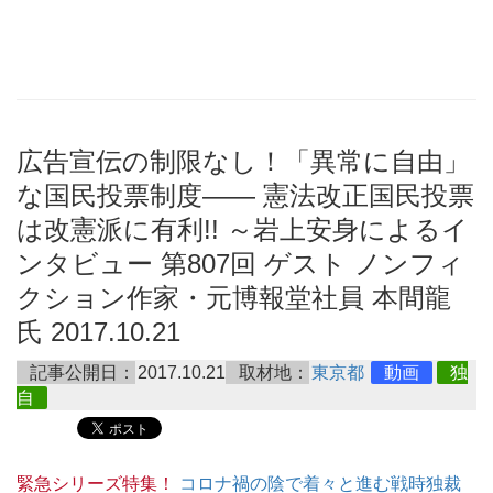
広告宣伝の制限なし！「異常に自由」
な国民投票制度―― 憲法改正国民投票
は改憲派に有利!! ～岩上安身によるイ
ンタビュー 第807回 ゲスト ノンフィ
クション作家・元博報堂社員 本間龍
氏 2017.10.21
記事公開日：
2017.10.21
取材地：
東京都
動画
独
自
緊急シリーズ特集！
コロナ禍の陰で着々と進む戦時独裁