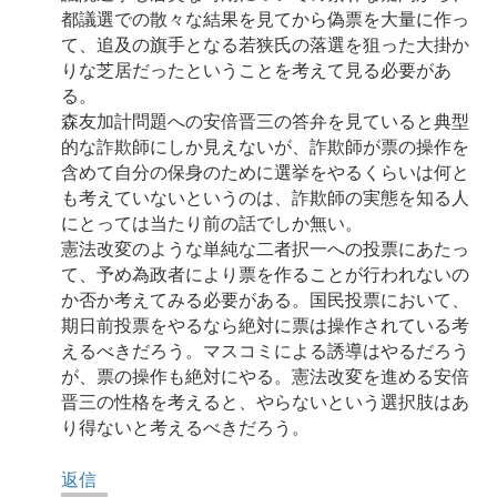
都議選での散々な結果を見てから偽票を大量に作っ
て、追及の旗手となる若狭氏の落選を狙った大掛か
りな芝居だったということを考えて見る必要があ
る。
森友加計問題への安倍晋三の答弁を見ていると典型
的な詐欺師にしか見えないが、詐欺師が票の操作を
含めて自分の保身のために選挙をやるくらいは何と
も考えていないというのは、詐欺師の実態を知る人
にとっては当たり前の話でしか無い。
憲法改変のような単純な二者択一への投票にあたっ
て、予め為政者により票を作ることが行われないの
か否か考えてみる必要がある。国民投票において、
期日前投票をやるなら絶対に票は操作されている考
えるべきだろう。マスコミによる誘導はやるだろう
が、票の操作も絶対にやる。憲法改変を進める安倍
晋三の性格を考えると、やらないという選択肢はあ
り得ないと考えるべきだろう。
返信