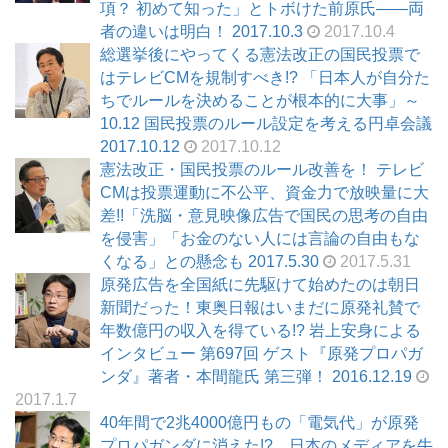
項？ 初めて知った」とトボけた前原氏――両
者の違いは明白！ 2017.10.3
2017.10.4
総選挙後にやってくる憲法改正の国民投票で
はテレビCMを規制すべき!? 「日本人が自分た
ちでルールを決めることが根本的に大事」～
10.12 国民投票のルール設定を考える円卓会議
2017.10.12
2017.10.12
憲法改正・国民投票のルール改善を！ テレビ
CMは投票運動に不公平、資金力で放映量に大
差!!「洗脳・意見映像広告で国民の思考の自由
を侵害」「お金のない人には言論の自由もな
くなる」との懸念も 2017.5.30
2017.5.31
原発広告を全国紙に先駆けて始めたのは朝日
新聞だった！東奥日報はいまだに原発礼賛で
年数億円の収入を得ている!? 岩上安身による
インタビュー 第697回 ゲスト『原発プロパガ
ンダ』著者・本間龍氏 第三弾！ 2016.12.19
2017.1.7
40年間で2兆4000億円もの「電気代」が原発
プロパガンダに消えた!? 日本のメディアを牛