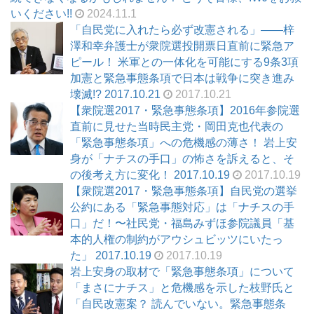
いください!!
2024.11.1
「自民党に入れたら必ず改憲される」――梓
澤和幸弁護士が衆院選投開票日直前に緊急ア
ピール！ 米軍との一体化を可能にする9条3項
加憲と緊急事態条項で日本は戦争に突き進み
壊滅!? 2017.10.21
2017.10.21
【衆院選2017・緊急事態条項】2016年参院選
直前に見せた当時民主党・岡田克也代表の
「緊急事態条項」への危機感の薄さ！ 岩上安
身が「ナチスの手口」の怖さを訴えると、そ
の後考え方に変化！ 2017.10.19
2017.10.19
【衆院選2017・緊急事態条項】自民党の選挙
公約にある「緊急事態対応」は「ナチスの手
口」だ！〜社民党・福島みずほ参院議員「基
本的人権の制約がアウシュビッツにいたっ
た」 2017.10.19
2017.10.19
岩上安身の取材で「緊急事態条項」について
「まさにナチス」と危機感を示した枝野氏と
「自民改憲案？ 読んでいない。緊急事態条