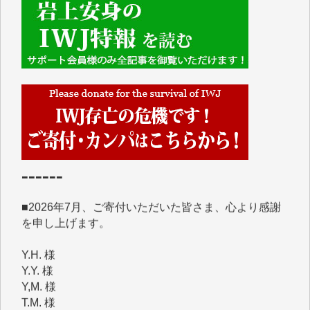
■■■■■■
IWJには、ご寄付・カンパをいただいた方々より、た
くさんの応援のメッセージが届いています。感謝を込
めて、その一部をここにご紹介いたします。
■■■■■■
■2026年7月、ご寄付いただいた皆さま、心より感謝
を申し上げます。
Y.H. 様
Y.Y. 様
Y,M. 様
T.M. 様
マツモト ヤスアキ 様
マシオン 恵美香 様