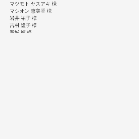
岩井 祐子 様
吉村 隆子 様
新城 靖 様
青木 要 様
T.Y. 様
K.O. 様
Y.S. 様
Y.N. 様
y.m. 様
R.N. 様
J.M. 様
T.N. 様
Y.T. 様
T.K. 様
ASAKO TAKAESU 様
マシオン恵美香 様
平野智生 様
山本賢二 様
吉住俊昭 様
徳山匡 様