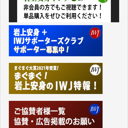
今日、僅かですがカンパしました。IWJの危機を乗り
切るには到底及ばない額ですが病気の妻を抱えている
私にとっては精一杯のカンパです。
かねてよりIWJが発してきた膨大な取材記事や解説記
事、そして各界の方々とのインタビューは大袈裟では
なく、極めて重要な知的財産だと思っています。
Windows7の頃はIWJの動画もRealPlayerで録画でき
て、かなりの動画をDVDに焼きこんで保存していま
した。
しかし、それが出来なくなって以降はExcelなどを使
ってハイパーリンクを張り、重要と思われる記事にい
つでも簡単にアクセスできるようにして来ました。し
かし、それができるのもコンテンツがサーバーに保存
されているからこそのことであり、そのサーバーが使
えなくなってしまえば二度と視ることが出来なくなっ
てしまいます。
「何とかしなければ、何とかしてほしい。」と思いな
がらも前述した事情でどうにもならない自分の非力に
歯ぎしりするばかりです。（T.M.様）