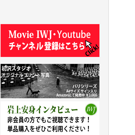
J.M. 様
T.N. 様
Y.T. 様
T.K. 様
ASAKO TAKAESU 様
マシオン恵美香 様
平野智生 様
山本賢二 様
吉住俊昭 様
徳山匡 様
金 盛起 様
塩川 晃平 様
松本益美 様
井出 隆太 様
及川昭男 様
岩井祐子 様
藤田英之 様
藤岡比左志 様
井出 隆太 様