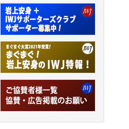
小池説夫 様
アオキカナメ 様
諸般の事情によりIWJ会費払えず今は非会員
です。市民側に立つ講演会にIWJのカメラマ
ンをよく拝見しております。コンテンツが失
われるのはあまりにもったいない。少しでも
お役立てください。（H.O.様）
今日、僅かですがカンパしました。（T.M.
様）
今日、僅かですがカンパしました。IWJの危
機を乗り切るには到底及ばない額ですが病気
の妻を抱えている私にとっては精一杯のカン
パです。
かねてよりIWJが発してきた膨大な取材記事
や解説記事、そして各界の方々とのインタビ
ューは大袈裟ではなく、極めて重要な知的財
産だと思っています。