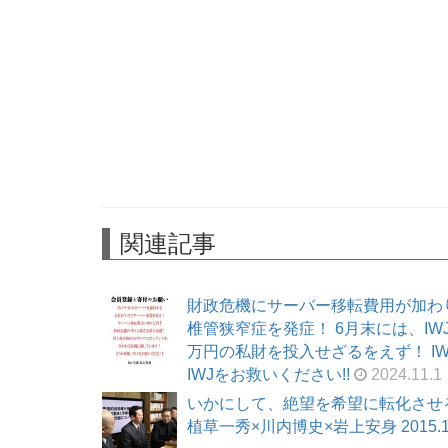
関連記事
財政危機にサーバー移転費用が加わ
椎管狭窄症を発症！ 6月末には、I
万円の私財を投入せざるをえず！ I
IWJをお救いください!!
2024.11.1
いかにして、絶望を希望に転化させ
植草一秀×川内博史×岩上安身 2015.1