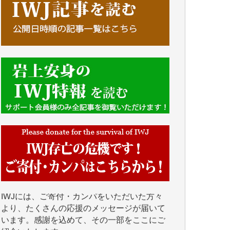
■■■■■■
IWJには、ご寄付・カンパをいただいた方々
より、たくさんの応援のメッセージが届いて
います。感謝を込めて、その一部をここにご
紹介いたします。
■■■■■■