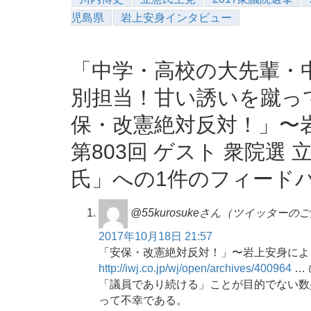
児島県
岩上安身インタビュー
「中学・高校の大先輩・
別担当！甘い誘いを蹴っ
保・改憲絶対反対！」〜
第803回 ゲスト 衆院選 
氏」への1件のフィード
@55kurosukeさん（ツイッターの
2017年10月18日 21:57
「安保・改憲絶対反対！」〜岩上安身による
http://iwj.co.jp/wj/open/archives/400964
… 
「議員であり続ける」ことが目的でない数
って不幸である。