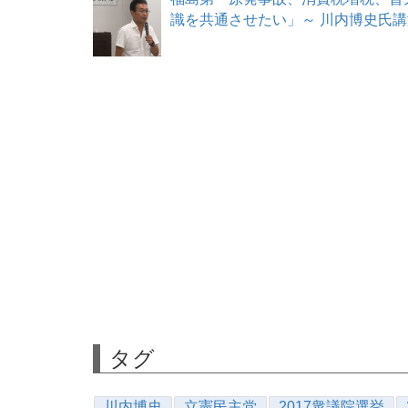
識を共通させたい」～ 川内博史氏講演会
タグ
川内博史
立憲民主党
2017衆議院選挙