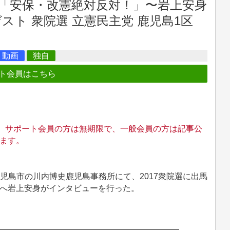
「安保・改憲絶対反対！」〜岩上安身
ゲスト 衆院選 立憲民主党 鹿児島1区
動画
独自
ト会員はこちら
。 サポート会員の方は無期限で、一般会員の方は記事公
ます。
県鹿児島市の川内博史鹿児島事務所にて、2017衆院選に出馬
）へ岩上安身がインタビューを行った。