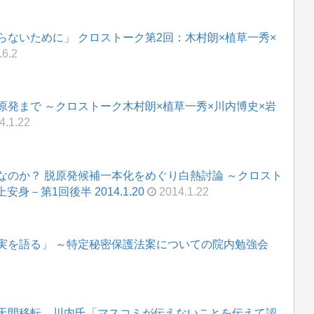
ないために」 クロストーク第2回：木村朗×植草一秀×
.6.2
発まで ～クロストーク木村朗×植草一秀×川内博史×岩
4.1.22
なのか？ 脱原発候補一本化をめぐり白熱討論 ～クロスト
身－第1回後半 2014.1.20
2014.1.22
実を語る」 ～特定秘密保護法案についての院内勉強会
天間移転…川内氏「マスコミが伝えないことを伝えて認