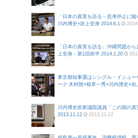
「日本の真実を語る～思考停止に陥ら
川内博史×岩上安身 2014.6.1
2014
「日本の真実を語る」沖縄問題から原
上安身－第1回前半 2014.1.20
201
東京都知事選はシングル・イシュー
ーク 木村朗×植草一秀×川内博史×岩上安
川内博史前衆議院議員「この国の真
2013.11.12
2013.11.12
福島第一原発事故、消費税増税、普