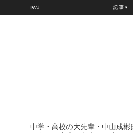
IWJ
記 事
中学・高校の大先輩・中山成彬