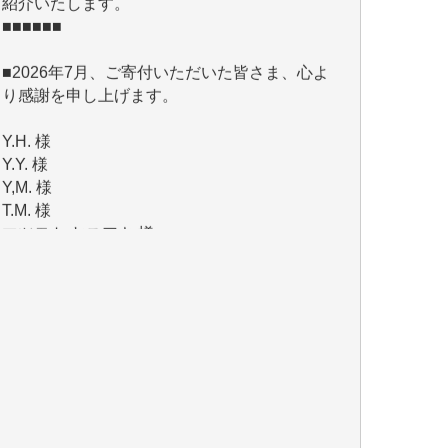
■2026年7月、ご寄付いただいた皆さま、心よ
り感謝を申し上げます。
Y.H. 様
Y.Y. 様
Y,M. 様
T.M. 様
マツモト ヤスアキ 様
マシオン 恵美香 様
岩井 祐子 様
吉村 隆子 様
新城 靖 様
青木 要 様
T.Y. 様
K.O. 様
Y.S. 様
Y.N. 様
y.m. 様
R.N. 様