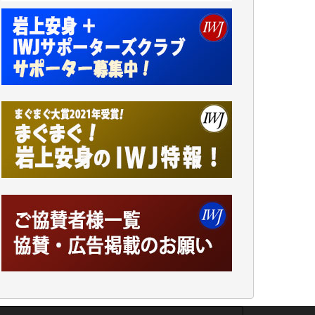
井出 隆太 様
小池説夫 様
アオキカナメ 様
諸般の事情によりIWJ会費払えず今は非会員
です。市民側に立つ講演会にIWJのカメラマ
ンをよく拝見しております。コンテンツが失
われるのはあまりにもったいない。少しでも
お役立てください。（H.O.様）
今日、僅かですがカンパしました。（T.M.
様）
今日、僅かですがカンパしました。IWJの危
機を乗り切るには到底及ばない額ですが病気
の妻を抱えている私にとっては精一杯のカン
パです。
かねてよりIWJが発してきた膨大な取材記事
や解説記事、そして各界の方々とのインタビ
ューは大袈裟ではなく、極めて重要な知的財