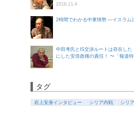
2016.11.4
2時間でわかる中東情勢 ―イスラム法学者
中田考氏とIS交渉ルートは存在した
にした安倍政権の責任！ 〜「報道特集」
タグ
岩上安身インタビュー
シリア内戦
シリ