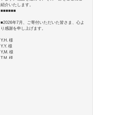
■■■■■■
■2026年7月、ご寄付いただいた皆さま、心よ
り感謝を申し上げます。
Y.H. 様
Y.Y. 様
Y,M. 様
T.M. 様
マツモト ヤスアキ 様
マシオン 恵美香 様
岩井 祐子 様
吉村 隆子 様
新城 靖 様
青木 要 様
T.Y. 様
K.O. 様
Y.S. 様
Y.N. 様
y.m. 様