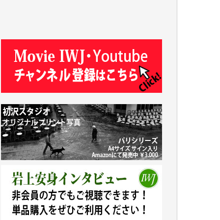
R.N. 様
J.M. 様
T.N. 様
Y.T. 様
T.K. 様
ASAKO TAKAESU 様
マシオン恵美香 様
平野智生 様
山本賢二 様
吉住俊昭 様
徳山匡 様
金 盛起 様
塩川 晃平 様
松本益美 様
井出 隆太 様
及川昭男 様
岩井祐子 様
藤田英之 様
藤岡比左志 様