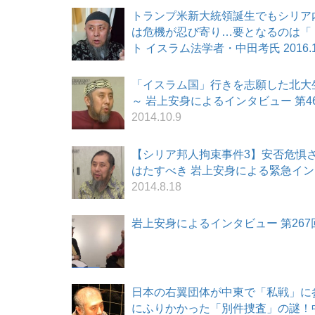
トランプ米新大統領誕生でもシリア内
は危機が忍び寄り…要となるのは「トル
ト イスラム法学者・中田考氏 2016.11
「イスラム国」行きを志願した北大
～ 岩上安身によるインタビュー 第464
2014.10.9
【シリア邦人拘束事件3】安否危惧
はたすべき 岩上安身による緊急インタビュ
2014.8.18
岩上安身によるインタビュー 第267回 ゲ
日本の右翼団体が中東で「私戦」に参
にふりかかった「別件捜査」の謎！中田