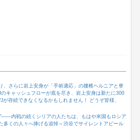
り、さらに岩上安身が「手術適応」の腰椎ヘルニアと脊
WJのキャッシュフローが底を尽き、岩上安身は新たに300
WJが存続できなくなるかもしれません！ どうぞ皆様、
救え）”――内戦の続くシリアの人たちは、もはや米国もロシア
た多くの人々へ捧げる追悼～渋谷でサイレントアピール