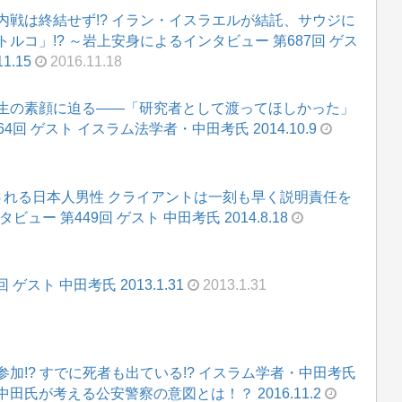
戦は終結せず!? イラン・イスラエルが結託、サウジに
コ」!? ～岩上安身によるインタビュー 第687回 ゲス
.15
2016.11.18
生の素顔に迫る――「研究者として渡ってほしかった」
回 ゲスト イスラム法学者・中田考氏 2014.10.9
される日本人男性 クライアントは一刻も早く説明責任を
ー 第449回 ゲスト 中田考氏 2014.8.18
スト 中田考氏 2013.1.31
2013.1.31
加!? すでに死者も出ている!? イスラム学者・中田考氏
氏が考える公安警察の意図とは！？ 2016.11.2