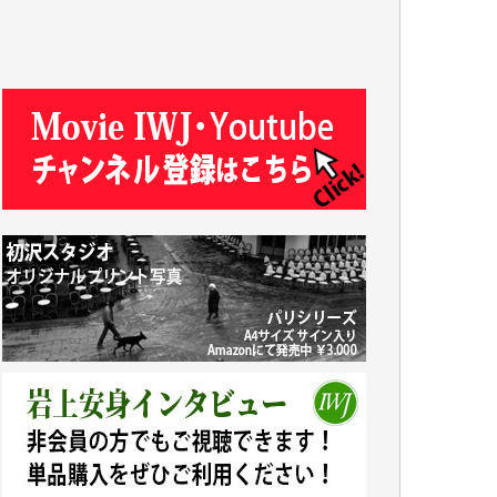
J.M. 様
T.N. 様
Y.T. 様
T.K. 様
ASAKO TAKAESU 様
マシオン恵美香 様
平野智生 様
山本賢二 様
吉住俊昭 様
徳山匡 様
金 盛起 様
塩川 晃平 様
松本益美 様
井出 隆太 様
及川昭男 様
岩井祐子 様
藤田英之 様
藤岡比左志 様
井出 隆太 様