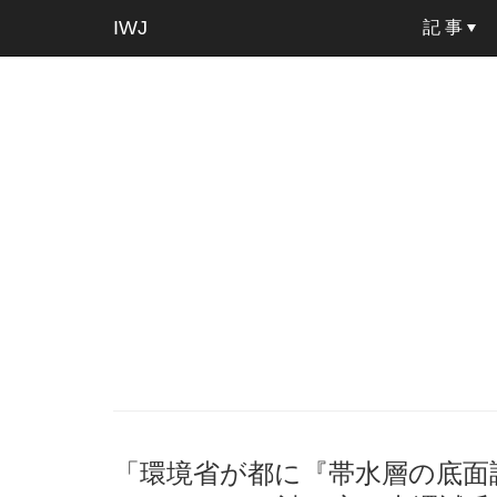
IWJ
記 事
「環境省が都に『帯水層の底面