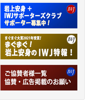
小池説夫 様
アオキカナメ 様
諸般の事情によりIWJ会費払えず今は非会員
です。市民側に立つ講演会にIWJのカメラマ
ンをよく拝見しております。コンテンツが失
われるのはあまりにもったいない。少しでも
お役立てください。（H.O.様）
今日、僅かですがカンパしました。（T.M.
様）
今日、僅かですがカンパしました。IWJの危
機を乗り切るには到底及ばない額ですが病気
の妻を抱えている私にとっては精一杯のカン
パです。
かねてよりIWJが発してきた膨大な取材記事
や解説記事、そして各界の方々とのインタビ
ューは大袈裟ではなく、極めて重要な知的財
産だと思っています。