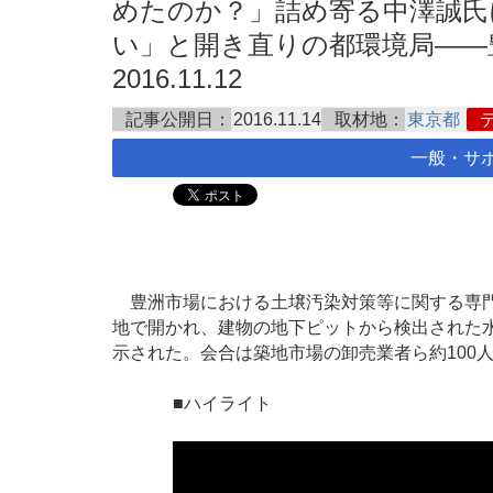
めたのか？」詰め寄る中澤誠氏
い」と開き直りの都環境局――
2016.11.12
記事公開日：
2016.11.14
取材地：
東京都
一般・サ
豊洲市場における土壌汚染対策等に関する専門家会
地で開かれ、建物の地下ピットから検出された
示された。会合は築地市場の卸売業者ら約100
■ハイライト