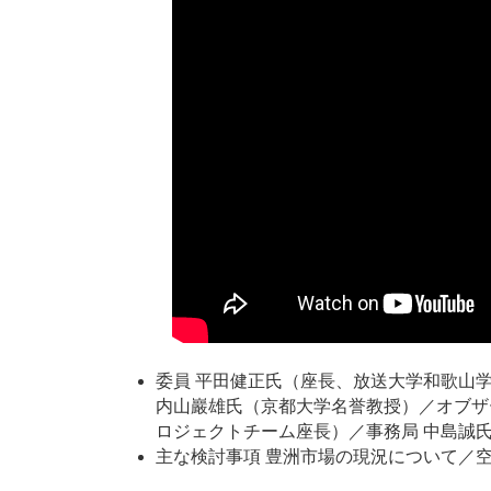
委員 平田健正氏（座長、放送大学和歌山
内山巖雄
氏（京都大学名誉教授）／オブザ
ロジェクトチーム座長）／事務局 中島誠
主な検討事項 豊洲市場の現況について／