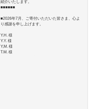
■2026年7月、ご寄付いただいた皆さま、心よ
り感謝を申し上げます。
Y.H. 様
Y.Y. 様
Y,M. 様
T.M. 様
マツモト ヤスアキ 様
マシオン 恵美香 様
岩井 祐子 様
吉村 隆子 様
新城 靖 様
青木 要 様
T.Y. 様
K.O. 様
Y.S. 様
Y.N. 様
y.m. 様
R.N. 様