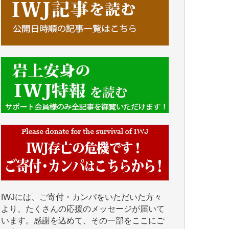
■■■■■■
IWJには、ご寄付・カンパをいただいた方々
より、たくさんの応援のメッセージが届いて
います。感謝を込めて、その一部をここにご
紹介いたします。
■■■■■■