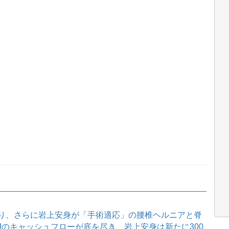
り、さらに岩上安身が「手術適応」の腰椎ヘルニアと脊
WJのキャッシュフローが底を尽き、岩上安身は新たに300