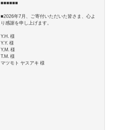
り感謝を申し上げます。
Y.H. 様
Y.Y. 様
Y,M. 様
T.M. 様
マツモト ヤスアキ 様
マシオン 恵美香 様
岩井 祐子 様
吉村 隆子 様
新城 靖 様
青木 要 様
T.Y. 様
K.O. 様
Y.S. 様
Y.N. 様
y.m. 様
R.N. 様
J.M. 様