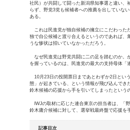
社民）が共闘して闘った新潟県知事選と違い、
らず、野党3党も候補者への推薦を出していな
ある。
これは民進党が独自候補の擁立にこだわったた
独で自公候補と渡り合えるというのであれば、衆
うな惨状は招いていなかっただろう。
なぜ民進党は野党共闘に二の足を踏むのか。か
を握っているのは、民進党の最大の支持母体「
10月23日の投開票日まであとわずか2日とい
態」が起きている、という情報が飛び込んでき
鈴木候補の応援から手を引いてしまったという
IWJの取材に応じた連合東京の担当者は、「
鈴木庸介候補に対して、選挙戦最終盤で応援を
記事目次