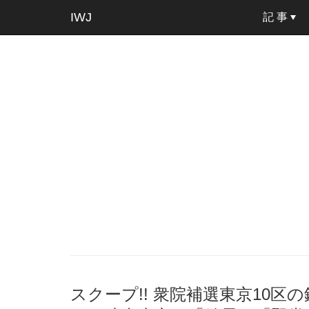
IWJ
記 事
スクープ!! 衆院補選東京10