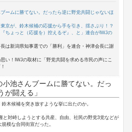
んブームに勝てない。だったら逆に野党共闘じゃないほ
合東京が、鈴木候補の応援から手を引き、揺さぶり！？
『ちょっと（応援を）控えるぞ』、と」連合がIWJの
事長は新潟県知事選での「勝利」を連合・神津会長に謝
思い！IWJの取材に「野党共闘を求める市民の声にこ
言！
の小池さんブームに勝てない。だっ
うが闘える」
鈴木候補を突き放すような挙に出たのか。
権と対峙しようとする共産、自由、社民の野党3党などが
大規模な合同街宣だった。