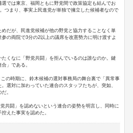
補選では東京、福岡ともに野党間で政策協定も結んでお
い。つまり、事実上民進党が単独で擁立した候補者なので
めだが、民進党候補が他の野党と協力することなく単
参の両院で3分の2以上の議席を改憲勢力に明け渡すよ
たくなに「野党共闘」を拒んでいるのは誰なのか。鍵
連合」である。
うこの時期に、鈴木候補の選対事務局の舞台裏で「異常事
た。選対に加わっていた連合のスタッフたちが、突如、
のだ。
野党共闘」を認めないという連合の姿勢を明言し、同時に
手控えた事実を認めた。