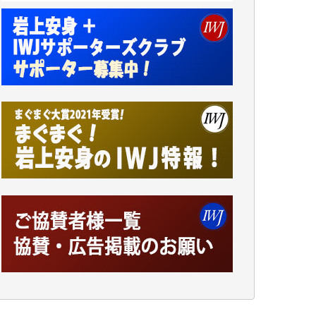
諸般の事情によりIWJ会費払えず今は非会員
です。市民側に立つ講演会にIWJのカメラマ
ンをよく拝見しております。コンテンツが失
われるのはあまりにもったいない。少しでも
お役立てください。（H.O.様）
今日、僅かですがカンパしました。（T.M.
様）
今日、僅かですがカンパしました。IWJの危
機を乗り切るには到底及ばない額ですが病気
の妻を抱えている私にとっては精一杯のカン
パです。
かねてよりIWJが発してきた膨大な取材記事
や解説記事、そして各界の方々とのインタビ
ューは大袈裟ではなく、極めて重要な知的財
産だと思っています。
Windows7の頃はIWJの動画もRealPlayerで録