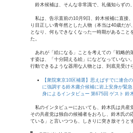
鈴木候補は、そんな非常識で、礼儀知らずの
私は、告示直前の10月9日、鈴木候補に直接
り目正しい青年然とした人物（本当は40歳だが
となり、何もできなくなった一時期があること
た。
あれが「絵になる」ことを考えての「戦略的落
す姿は、「十分闘える絵」になどなっていない
行動できるような器用な人物とは、到底見受け
【衆院東京10区補選】思えばすでに連合
に強調する鈴木庸介候補に岩上安身が緊急
身によるインタビュー 第675回 ゲスト 鈴木庸介
私のインタビューにおいても、鈴木氏は共産党
その共産党は独自の候補者をおろし、鈴木氏の
ている」と言いつつも、しきりに突き放そうと