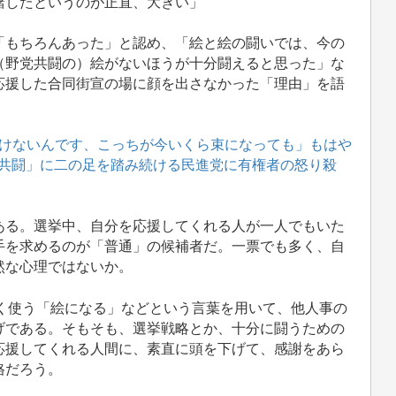
躇したというのが正直、大きい」
もちろんあった」と認め、「絵と絵の闘いでは、今の
（野党共闘の）絵がないほうが十分闘えると思った」な
応援した合同街宣の場に顔を出さなかった「理由」を語
けないんです、こっちが今いくら束になっても」もはや
党共闘」に二の足を踏み続ける民進党に有権者の怒り殺
る。選挙中、自分を応援してくれる人が一人でもいた
手を求めるのが「普通」の候補者だ。一票でも多く、自
然な心理ではないか。
く使う「絵になる」などという言葉を用いて、他人事の
げである。そもそも、選挙戦略とか、十分に闘うための
応援してくれる人間に、素直に頭を下げて、感謝をあら
格だろう。