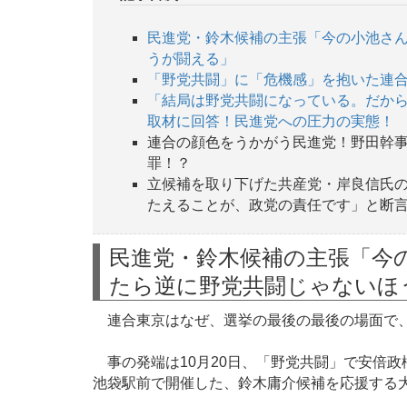
民進党・鈴木候補の主張「今の小池さ
うが闘える」
「野党共闘」に「危機感」を抱いた連
「結局は野党共闘になっている。だから
取材に回答！民進党への圧力の実態！
連合の顔色をうかがう民進党！野田幹
罪！？
立候補を取り下げた共産党・岸良信氏の
たえることが、政党の責任です」と断
民進党・鈴木候補の主張「今
たら逆に野党共闘じゃないほ
連合東京はなぜ、選挙の最後の最後の場面で、
事の発端は10月20日、「野党共闘」で安倍政
池袋駅前で開催した、鈴木庸介候補を応援する