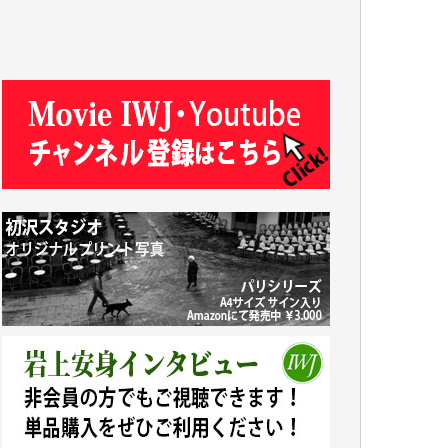
T.N. 様
Y.T. 様
T.K. 様
ASAKO TAKAESU 様
マシオン恵美香 様
平野智生 様
山本賢二 様
吉住俊昭 様
徳山匡 様
金 盛起 様
塩川 晃平 様
松本益美 様
井出 隆太 様
及川昭男 様
岩井祐子 様
藤田英之 様
藤岡比左志 様
井出 隆太 様
小池説夫 様
アオキカナメ 様