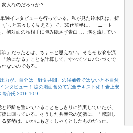
、変人なのだろうか？
、単独インタビューを行っている。私が見た鈴木氏は、折
、ずっと若々しく見える）で、30代前半に、「ニート」
を、初対面の私相手に包み隠さず告白し、涙を流してい
涙」だったとは、ちょっと思えない。そもそも涙を流
。「絵になる」ことを計算して、すべてソロバンづくで
られないのである。
の圧力が。自分は「野党共闘」の候補者ではないと不自然
インタビュー！ 涙の場面含めて完全テキスト化！岩上安
氏 2016.10.9
と距離を置いていることをしきりに強調していたが、
応援に回っている。そうした共産党の姿勢に、「感謝し
する姿勢は、いかにもぎくしゃくとしたものだった。