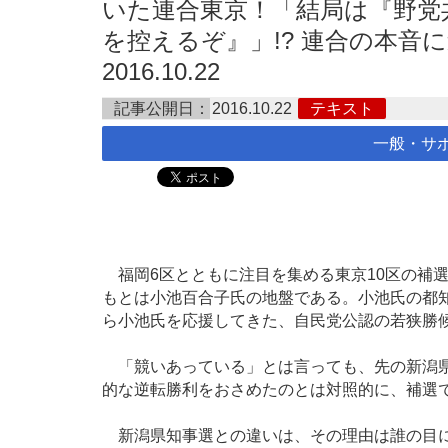
いた連合東京！「結局は『野党
を控えるぞ』」!? 連合の本音
2016.10.22
記事公開日：
2016.10.22
テキスト
一般・サ
福岡6区とともに注目を集める東京10区の補選
もとは小池百合子氏の地盤である。小池氏の都
ら小池氏を応援してきた、自民党公認の若狭勝
「競いあっている」とは言っても、先の新潟県
的な逆転勝利をおさめたのとは対照的に、補選
新潟県知事選との違いは、その理由は誰の目に