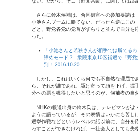
ない。だから、そこ（野党共闘）に関しては躊
さらに鈴木候補は、合同街宣への参加要請は「
小池さんブームに勝てない。だったら逆にこの
どと、野党各党の党首がずらりと並んで自分を
った。
「小池さんと若狭さんが相手では勝てるわ
諦めモード!? 衆院東京10区補選で「野
到！ 2016.10.20
しかし、これはいくら何でも不自然な理屈であ
ら、それが誰であれ、駆け寄って頭を下げ、握
分への票を獲得したいと思うのが、候補者の自
NHKの報道出身の鈴木氏は、テレビマンがよ
ように語っているが、その表情はいかにも苦し
選挙作戦などというレベルの話以前に、自分を
わすことができなければ、一社会人としても失