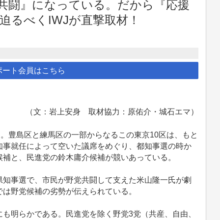
共闘』になっている。だから『応援
に迫るべくIWJが直撃取材！
ポート会員はこちら
（文：岩上安身 取材協力：原佑介・城石エマ）
。豊島区と練馬区の一部からなるこの東京10区は、もと
知事就任によって空いた議席をめぐり、都知事選の時か
候補と、民進党の鈴木庸介候補が競いあっている。
知事選で、市民が野党共闘して支えた米山隆一氏が劇
では野党候補の劣勢が伝えられている。
も明らかである。民進党を除く野党3党（共産、自由、