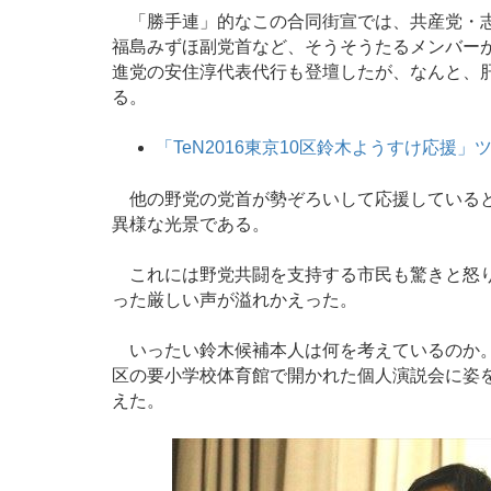
「勝手連」的なこの合同街宣では、共産党・志
福島みずほ副党首など、そうそうたるメンバー
進党の安住淳代表代行も登壇したが、なんと、
る。
「TeN2016東京10区鈴木ようすけ応援」
他の野党の党首が勢ぞろいして応援していると
異様な光景である。
これには野党共闘を支持する市民も驚きと怒り
った厳しい声が溢れかえった。
いったい鈴木候補本人は何を考えているのか。
区の要小学校体育館で開かれた個人演説会に姿を
えた。