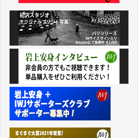
井出 隆太 様
小池説夫 様
アオキカナメ 様
諸般の事情によりIWJ会費払えず今は非会員です。市
民側に立つ講演会にIWJのカメラマンをよく拝見して
おります。コンテンツが失われるのはあまりにもった
いない。少しでもお役立てください。（H.O.様）
今日、僅かですがカンパしました。（T.M.様）
今日、僅かですがカンパしました。IWJの危機を乗り
切るには到底及ばない額ですが病気の妻を抱えている
私にとっては精一杯のカンパです。
かねてよりIWJが発してきた膨大な取材記事や解説記
事、そして各界の方々とのインタビューは大袈裟では
なく、極めて重要な知的財産だと思っています。
Windows7の頃はIWJの動画もRealPlayerで録画でき
て、かなりの動画をDVDに焼きこんで保存していま