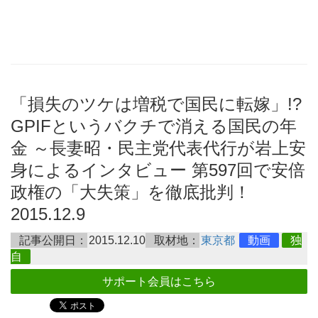
「損失のツケは増税で国民に転嫁」!?
GPIFというバクチで消える国民の年
金 ～長妻昭・民主党代表代行が岩上安
身によるインタビュー 第597回で安倍
政権の「大失策」を徹底批判！
2015.12.9
記事公開日：
2015.12.10
取材地：
東京都
動画
独
自
サポート会員はこちら