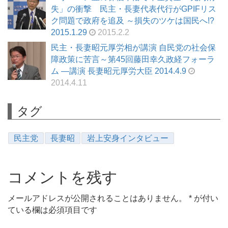
失」の衝撃 民主・長妻代表代行がGPIFリス
ク問題で政府を追及 ～損失のツケは国民へ!?
2015.1.29
2015.2.2
民主・長妻昭元厚労相が講演 自民党の社会保
障政策に苦言～第45回藤田幸久政経フォーラ
ム ―講演 長妻昭元厚労大臣 2014.4.9
2014.4.11
タグ
民主党
長妻昭
岩上安身インタビュー
コメントを残す
メールアドレスが公開されることはありません。
*
が付い
ている欄は必須項目です