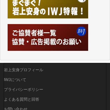
した。
しかし、それが出来なくなって以降はExcelなどを使
ってハイパーリンクを張り、重要と思われる記事にい
つでも簡単にアクセスできるようにして来ました。し
かし、それができるのもコンテンツがサーバーに保存
されているからこそのことであり、そのサーバーが使
えなくなってしまえば二度と視ることが出来なくなっ
てしまいます。
「何とかしなければ、何とかしてほしい。」と思いな
がらも前述した事情でどうにもならない自分の非力に
歯ぎしりするばかりです。（T.M.様）
岩上安身プロフィール
いつもまともな報道、ありがとうございます。（新城
靖 様）
IWJについて
プライバシーポリシー
よくある質問と回答
お問い合わせ