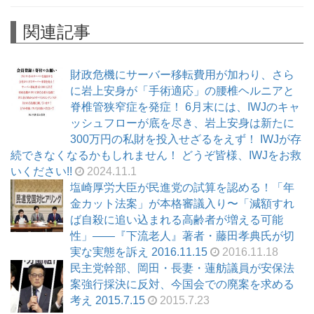
関連記事
財政危機にサーバー移転費用が加わり、さら
に岩上安身が「手術適応」の腰椎ヘルニアと
脊椎管狭窄症を発症！ 6月末には、IWJのキャ
ッシュフローが底を尽き、岩上安身は新たに
300万円の私財を投入せざるをえず！ IWJが存
続できなくなるかもしれません！ どうぞ皆様、IWJをお救
いください!!
2024.11.1
塩崎厚労大臣が民進党の試算を認める！「年
金カット法案」が本格審議入り〜「減額すれ
ば自殺に追い込まれる高齢者が増える可能
性」――『下流老人』著者・藤田孝典氏が切
実な実態を訴え 2016.11.15
2016.11.18
民主党幹部、岡田・長妻・蓮舫議員が安保法
案強行採決に反対、今国会での廃案を求める
考え 2015.7.15
2015.7.23