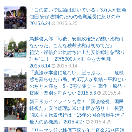
「この闘いで世論は動いている」3万人が国会
包囲 安保法制のための会期延長に怒りの声
2015.6.24
2015.6.25
鳥越俊太郎「戦後、安倍政権ほど酷い政権は
なかった。こんな独裁政権は初めてだ」――
祖父・岸信介の仇討ちに出た安倍総理を“返り
討ち”に！ 2万5000人が国会を大包囲!!
2015.6.14
2015.6.14
「憲法が本当に危ない、崖っぷち」――危機
感を募らせた市民、約3万人が集結～平和とい
のちと人権を！5・3憲法集会 ～ 戦争・原発・
貧困・差別を許さない 2015.5.3
2015.5.4
新日米ガイドライン合意！「国会軽視、国民
軽視だ」安倍総理訪米に市民が怒り！ 長妻
昭民主党代表代行は「15年の国会議員生活で
最大の危機感」 2015.4.27
2015.4.29
「リーマン並の株価下落で年金資金26兆円消