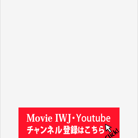
y.m. 様
R.N. 様
J.M. 様
T.N. 様
Y.T. 様
T.K. 様
ASAKO TAKAESU 様
マシオン恵美香 様
平野智生 様
山本賢二 様
吉住俊昭 様
徳山匡 様
金 盛起 様
塩川 晃平 様
松本益美 様
井出 隆太 様
及川昭男 様
岩井祐子 様
藤田英之 様
藤岡比左志 様