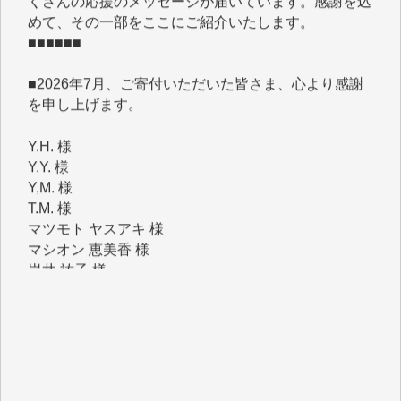
■■■■■■
■2026年7月、ご寄付いただいた皆さま、心より感謝
を申し上げます。
Y.H. 様
Y.Y. 様
Y,M. 様
T.M. 様
マツモト ヤスアキ 様
マシオン 恵美香 様
岩井 祐子 様
吉村 隆子 様
新城 靖 様
青木 要 様
T.Y. 様
K.O. 様
Y.S. 様
Y.N. 様