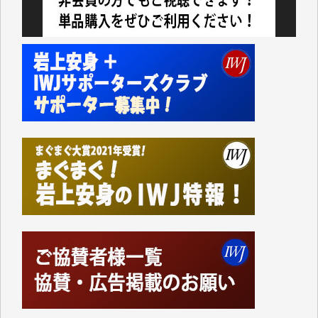
今日、僅かですがカンパしました。（T.M.様）
今日、僅かですがカンパしました。IWJの危機を乗り
切るには到底及ばない額ですが病気の妻を抱えている
私にとっては精一杯のカンパです。
かねてよりIWJが発してきた膨大な取材記事や解説記
事、そして各界の方々とのインタビューは大袈裟では
なく、極めて重要な知的財産だと思っています。
Windows7の頃はIWJの動画もRealPlayerで録画でき
て、かなりの動画をDVDに焼きこんで保存していま
した。
しかし、それが出来なくなって以降はExcelなどを使
ってハイパーリンクを張り、重要と思われる記事にい
つでも簡単にアクセスできるようにして来ました。し
かし、それができるのもコンテンツがサーバーに保存
されているからこそのことであり、そのサーバーが使
えなくなってしまえば二度と視ることが出来なくなっ
てしまいます。
「何とかしなければ、何とかしてほしい。」と思いな
がらも前述した事情でどうにもならない自分の非力に