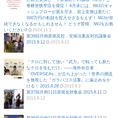
脊椎管狭窄症を発症！ 6月末には、IWJのキャ
ッシュフローが底を尽き、岩上安身は新たに
300万円の私財を投入せざるをえず！ IWJが存
続できなくなるかもしれません！ どうぞ皆様、IWJをお救
いください!!
2024.11.1
第38回月例原発反対、安保法案反対抗議集会
2015.9.12
2015.9.12
「テロに対して強い『武力』で戦っても新た
なテロを生むだけ」――海外在住者
「OVERSEAs」が立ち上がった！世界の潮流
を無視した『ガラパゴス法案』に歯止めをか
ける！ 2015.8.28
2015.9.3
第37回月例11日原発反対集会 2015.8.11
2015.8.12
第36回月例11日原発反対集会 2015.7.12