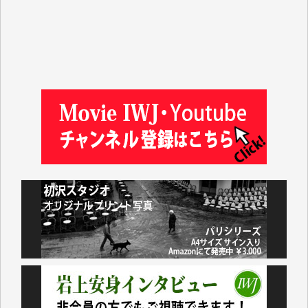
吉住俊昭 様
徳山匡 様
金 盛起 様
塩川 晃平 様
松本益美 様
井出 隆太 様
及川昭男 様
岩井祐子 様
藤田英之 様
藤岡比左志 様
井出 隆太 様
小池説夫 様
アオキカナメ 様
諸般の事情によりIWJ会費払えず今は非会員です。市
民側に立つ講演会にIWJのカメラマンをよく拝見して
おります。コンテンツが失われるのはあまりにもった
いない。少しでもお役立てください。（H.O.様）