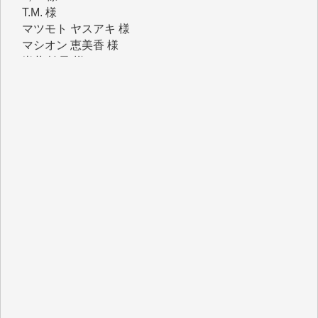
マツモト ヤスアキ 様
マシオン 恵美香 様
岩井 祐子 様
吉村 隆子 様
新城 靖 様
青木 要 様
T.Y. 様
K.O. 様
Y.S. 様
Y.N. 様
y.m. 様
R.N. 様
J.M. 様
T.N. 様
Y.T. 様
T.K. 様
ASAKO TAKAESU 様
マシオン恵美香 様
平野智生 様
山本賢二 様