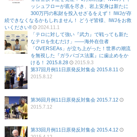
ッシュフローが底を尽き、岩上安身は新たに
300万円の私財を投入せざるをえず！ IWJが存
続できなくなるかもしれません！ どうぞ皆様、IWJをお救
いください!!
2024.11.1
「テロに対して強い『武力』で戦っても新た
なテロを生むだけ」――海外在住者
「OVERSEAs」が立ち上がった！世界の潮流
を無視した『ガラパゴス法案』に歯止めをか
ける！ 2015.8.28
2015.9.3
第37回月例11日原発反対集会 2015.8.11
2015.8.12
第36回月例11日原発反対集会 2015.7.12
2015.7.12
第33回月例11日原発反対集会 2015.4.12
2015.4.12