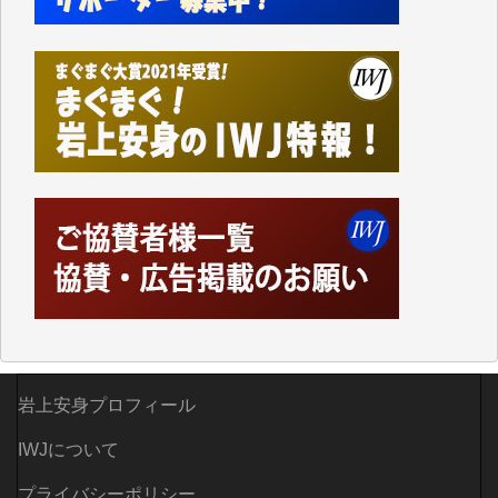
事、そして各界の方々とのインタビューは大袈裟では
なく、極めて重要な知的財産だと思っています。
Windows7の頃はIWJの動画もRealPlayerで録画でき
て、かなりの動画をDVDに焼きこんで保存していま
した。
しかし、それが出来なくなって以降はExcelなどを使
ってハイパーリンクを張り、重要と思われる記事にい
つでも簡単にアクセスできるようにして来ました。し
かし、それができるのもコンテンツがサーバーに保存
されているからこそのことであり、そのサーバーが使
えなくなってしまえば二度と視ることが出来なくなっ
てしまいます。
「何とかしなければ、何とかしてほしい。」と思いな
がらも前述した事情でどうにもならない自分の非力に
歯ぎしりするばかりです。（T.M.様）
岩上安身プロフィール
いつもまともな報道、ありがとうございます。（新城
靖 様）
IWJについて
プライバシーポリシー