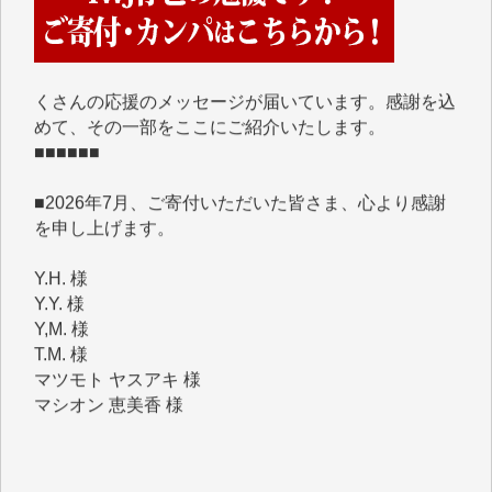
■■■■■■
IWJには、ご寄付・カンパをいただいた方々より、た
くさんの応援のメッセージが届いています。感謝を込
めて、その一部をここにご紹介いたします。
■■■■■■
■2026年7月、ご寄付いただいた皆さま、心より感謝
を申し上げます。
Y.H. 様
Y.Y. 様
Y,M. 様
T.M. 様
マツモト ヤスアキ 様
マシオン 恵美香 様
岩井 祐子 様
吉村 隆子 様
新城 靖 様
青木 要 様
T.Y. 様