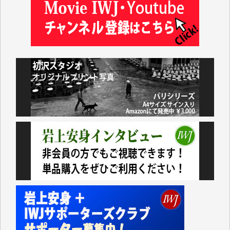
及川昭男 様
岩井祐子 様
藤田英之 様
藤岡比左志 様
井出 隆太 様
小池説夫 様
アオキカナメ 様
諸般の事情によりIWJ会費払えず今は非会員です。市
民側に立つ講演会にIWJのカメラマンをよく拝見して
おります。コンテンツが失われるのはあまりにもった
いない。少しでもお役立てください。（H.O.様）
今日、僅かですがカンパしました。（T.M.様）
今日、僅かですがカンパしました。IWJの危機を乗り
切るには到底及ばない額ですが病気の妻を抱えている
私にとっては精一杯のカンパです。
かねてよりIWJが発してきた膨大な取材記事や解説記