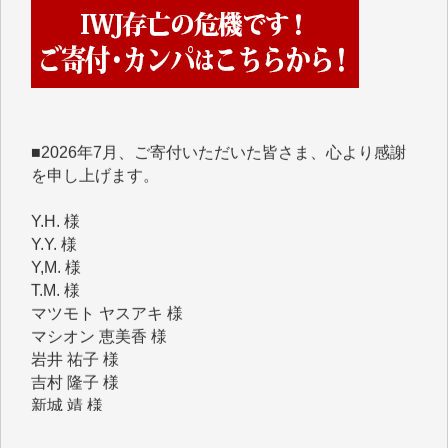
くさんの応援のメッセージが届いています。感謝を込
めて、その一部をここにご紹介いたします。
■■■■■■
■2026年7月、ご寄付いただいた皆さま、心より感謝
を申し上げます。
Y.H. 様
Y.Y. 様
Y,M. 様
T.M. 様
マツモト ヤスアキ 様
マシオン 恵美香 様
岩井 祐子 様
吉村 隆子 様
新城 靖 様
青木 要 様
T.Y. 様
K.O. 様