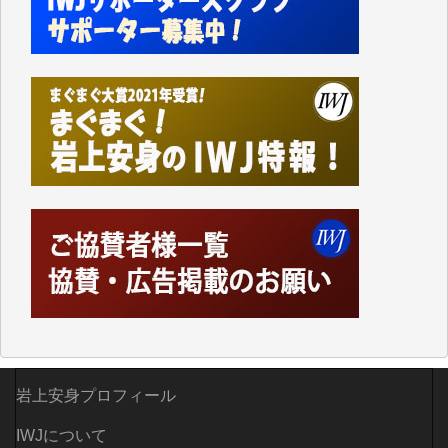
Windows7の頃はIWJの動画もRealPlayerで録画でき
て、かなりの動画をDVDに焼きこんで保存していま
した。
しかし、それが出来なくなって以降はExcelなどを使
ってハイパーリンクを張り、重要と思われる記事にい
つでも簡単にアクセスできるようにして来ました。し
かし、それができるのもコンテンツがサーバーに保存
されているからこそのことであり、そのサーバーが使
えなくなってしまえば二度と視ることが出来なくなっ
てしまいます。
「何とかしなければ、何とかしてほしい。」と思いな
がらも前述した事情でどうにもならない自分の非力に
歯ぎしりするばかりです。（T.M.様）
いつもまともな報道、ありがとうございます。（新城
靖 様）
岩上安身プロフィール
IWJについて