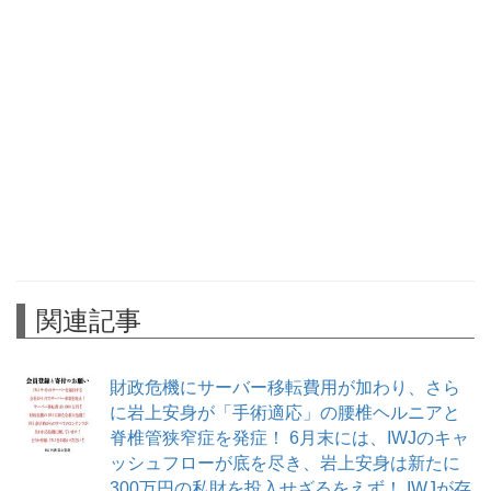
関連記事
財政危機にサーバー移転費用が加わり、さら
に岩上安身が「手術適応」の腰椎ヘルニアと
脊椎管狭窄症を発症！ 6月末には、IWJのキャ
ッシュフローが底を尽き、岩上安身は新たに
300万円の私財を投入せざるをえず！ IWJが存