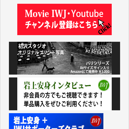
藤田英之 様
藤岡比左志 様
井出 隆太 様
小池説夫 様
アオキカナメ 様
諸般の事情によりIWJ会費払えず今は非会員です。市
民側に立つ講演会にIWJのカメラマンをよく拝見して
おります。コンテンツが失われるのはあまりにもった
いない。少しでもお役立てください。（H.O.様）
今日、僅かですがカンパしました。（T.M.様）
今日、僅かですがカンパしました。IWJの危機を乗り
切るには到底及ばない額ですが病気の妻を抱えている
私にとっては精一杯のカンパです。
かねてよりIWJが発してきた膨大な取材記事や解説記
事、そして各界の方々とのインタビューは大袈裟では
なく、極めて重要な知的財産だと思っています。