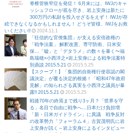
脊椎管狭窄症を発症！ 6月末には、IWJのキャ
ッシュフローが底を尽き、岩上安身は新たに
300万円の私財を投入せざるをえず！ IWJが存
続できなくなるかもしれません！ どうぞ皆様、IWJをお救
いください!!
2024.11.1
「狂信的な官僚集団」が支える安倍政権の
「戦争法案」 解釈改憲、専守防衛、日米安
保…「嘘」と「デタラメ」の数々を暴く〜福
島瑞穂×小西洋之×岩上安身による戦争法案特
別鼎談 2015.5.21
2015.5.25
【スクープ！】「集団的自衛権行使容認の閣
議決定」が覆る決定的根拠！「昭和47年政府
見解」の知られざる真実を小西洋之議員が暴
露!! 2015.5.21
2015.5.25
戦後70年の終焉まで残り3ヶ月？「世界を守
る」名目で自由に戦争へ…日本だけ負担増
「新・日米ガイドライン」に異議 戦争反対
の改革勢力「フォーラム４」古賀茂明氏に岩
上安身が訊く～岩上安身によるインタビュー