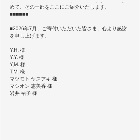
■■■■■■
■2026年7月、ご寄付いただいた皆さま、心より感謝
を申し上げます。
Y.H. 様
Y.Y. 様
Y,M. 様
T.M. 様
マツモト ヤスアキ 様
マシオン 恵美香 様
岩井 祐子 様
吉村 隆子 様
新城 靖 様
青木 要 様
T.Y. 様
K.O. 様
Y.S. 様
Y.N. 様
y.m. 様