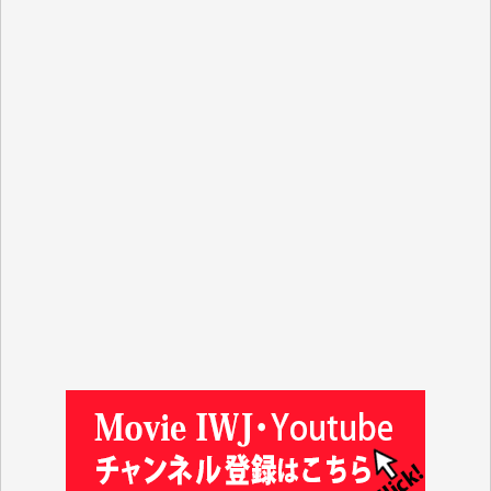
R.N. 様
J.M. 様
T.N. 様
Y.T. 様
T.K. 様
ASAKO TAKAESU 様
マシオン恵美香 様
平野智生 様
山本賢二 様
吉住俊昭 様
徳山匡 様
金 盛起 様
塩川 晃平 様
松本益美 様
井出 隆太 様
及川昭男 様
岩井祐子 様
藤田英之 様
藤岡比左志 様