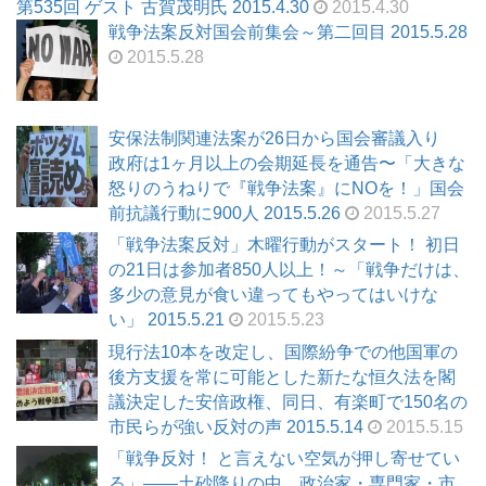
第535回 ゲスト 古賀茂明氏 2015.4.30
2015.4.30
戦争法案反対国会前集会～第二回目 2015.5.28
2015.5.28
安保法制関連法案が26日から国会審議入り
政府は1ヶ月以上の会期延長を通告〜「大きな
怒りのうねりで『戦争法案』にNOを！」国会
前抗議行動に900人 2015.5.26
2015.5.27
「戦争法案反対」木曜行動がスタート！ 初日
の21日は参加者850人以上！～「戦争だけは、
多少の意見が食い違ってもやってはいけな
い」 2015.5.21
2015.5.23
現行法10本を改定し、国際紛争での他国軍の
後方支援を常に可能とした新たな恒久法を閣
議決定した安倍政権、同日、有楽町で150名の
市民らが強い反対の声 2015.5.14
2015.5.15
「戦争反対！ と言えない空気が押し寄せてい
る」――土砂降りの中、政治家・専門家・市