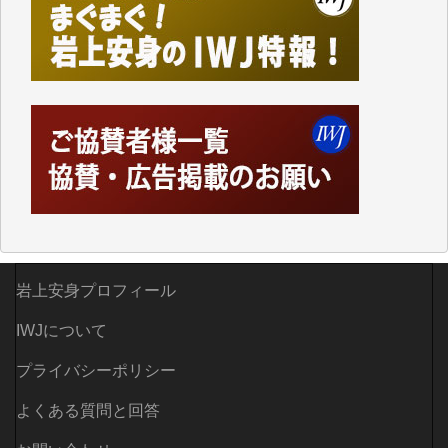
しかし、それが出来なくなって以降はExcelなどを使
ってハイパーリンクを張り、重要と思われる記事にい
つでも簡単にアクセスできるようにして来ました。し
かし、それができるのもコンテンツがサーバーに保存
されているからこそのことであり、そのサーバーが使
えなくなってしまえば二度と視ることが出来なくなっ
てしまいます。
「何とかしなければ、何とかしてほしい。」と思いな
がらも前述した事情でどうにもならない自分の非力に
歯ぎしりするばかりです。（T.M.様）
いつもまともな報道、ありがとうございます。（新城
岩上安身プロフィール
靖 様）
IWJについて
プライバシーポリシー
よくある質問と回答