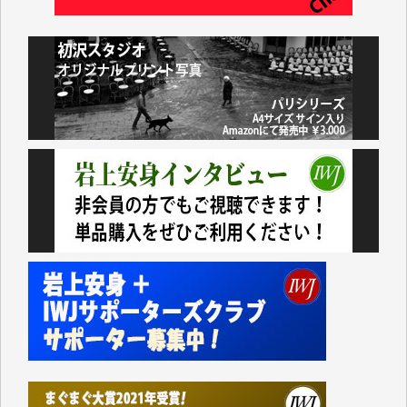
井出 隆太 様
小池説夫 様
アオキカナメ 様
諸般の事情によりIWJ会費払えず今は非会員です。市
民側に立つ講演会にIWJのカメラマンをよく拝見して
おります。コンテンツが失われるのはあまりにもった
いない。少しでもお役立てください。（H.O.様）
今日、僅かですがカンパしました。（T.M.様）
今日、僅かですがカンパしました。IWJの危機を乗り
切るには到底及ばない額ですが病気の妻を抱えている
私にとっては精一杯のカンパです。
かねてよりIWJが発してきた膨大な取材記事や解説記
事、そして各界の方々とのインタビューは大袈裟では
なく、極めて重要な知的財産だと思っています。
Windows7の頃はIWJの動画もRealPlayerで録画でき
て、かなりの動画をDVDに焼きこんで保存していま
した。