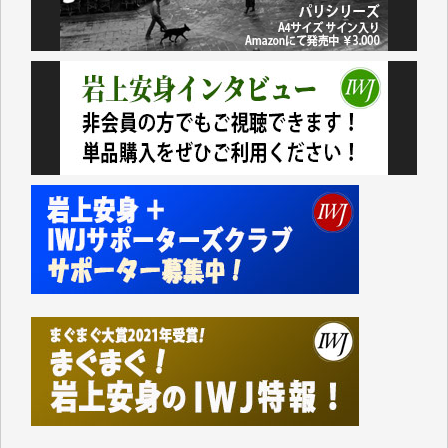
いない。少しでもお役立てください。（H.O.様）
今日、僅かですがカンパしました。（T.M.様）
今日、僅かですがカンパしました。IWJの危機を乗り
切るには到底及ばない額ですが病気の妻を抱えている
私にとっては精一杯のカンパです。
かねてよりIWJが発してきた膨大な取材記事や解説記
事、そして各界の方々とのインタビューは大袈裟では
なく、極めて重要な知的財産だと思っています。
Windows7の頃はIWJの動画もRealPlayerで録画でき
て、かなりの動画をDVDに焼きこんで保存していま
した。
しかし、それが出来なくなって以降はExcelなどを使
ってハイパーリンクを張り、重要と思われる記事にい
つでも簡単にアクセスできるようにして来ました。し
かし、それができるのもコンテンツがサーバーに保存
されているからこそのことであり、そのサーバーが使
えなくなってしまえば二度と視ることが出来なくなっ