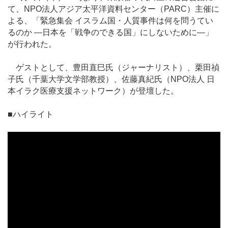
て、NPO法人アジア太平洋資料センター（PARC）主催に
よる、「緊急集会 イスラム国・人質事件は何を問うてい
るのか ―日本を「戦争のできる国」にしないために―」
が行われた。
ゲストとして、豊田直巳氏（ジャーナリスト）、栗田禎
子氏（千葉大学文学部教授）、佐藤真紀氏（NPO法人 日
本イラク医療支援ネットワーク）が登壇した。
■ハイライト