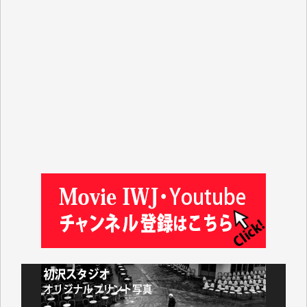
マシオン恵美香 様
平野智生 様
山本賢二 様
吉住俊昭 様
徳山匡 様
金 盛起 様
塩川 晃平 様
松本益美 様
井出 隆太 様
及川昭男 様
岩井祐子 様
藤田英之 様
藤岡比左志 様
井出 隆太 様
小池説夫 様
アオキカナメ 様
諸般の事情によりIWJ会費払えず今は非会員です。市
民側に立つ講演会にIWJのカメラマンをよく拝見して
おります。コンテンツが失われるのはあまりにもった