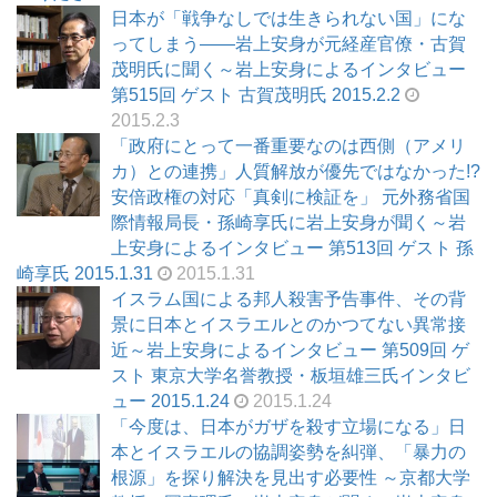
日本が「戦争なしでは生きられない国」にな
ってしまう――岩上安身が元経産官僚・古賀
茂明氏に聞く～岩上安身によるインタビュー
第515回 ゲスト 古賀茂明氏 2015.2.2
2015.2.3
「政府にとって一番重要なのは西側（アメリ
カ）との連携」人質解放が優先ではなかった!?
安倍政権の対応「真剣に検証を」 元外務省国
際情報局長・孫崎享氏に岩上安身が聞く～岩
上安身によるインタビュー 第513回 ゲスト 孫
崎享氏 2015.1.31
2015.1.31
イスラム国による邦人殺害予告事件、その背
景に日本とイスラエルとのかつてない異常接
近～岩上安身によるインタビュー 第509回 ゲ
スト 東京大学名誉教授・板垣雄三氏インタビ
ュー 2015.1.24
2015.1.24
「今度は、日本がガザを殺す立場になる」日
本とイスラエルの協調姿勢を糾弾、「暴力の
根源」を探り解決を見出す必要性 ～京都大学