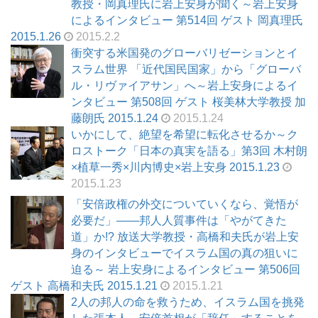
教授・岡真理氏に岩上安身が聞く～岩上安身
によるインタビュー 第514回 ゲスト 岡真理氏
2015.1.26
2015.2.2
衝突する米国発のグローバリゼーションとイ
スラム世界 「近代国民国家」から「グローバ
ル・リヴァイアサン」へ～岩上安身によるイ
ンタビュー 第508回 ゲスト 桜美林大学教授 加
藤朗氏 2015.1.24
2015.1.24
いかにして、絶望を希望に転化させるか～ク
ロストーク「日本の真実を語る」第3回 木村朗
×植草一秀×川内博史×岩上安身 2015.1.23
2015.1.23
「安倍政権の外交についていくなら、覚悟が
必要だ」――邦人人質事件は「やがてきた
道」か!? 放送大学教授・高橋和夫氏が岩上安
身のインタビューでイスラム国の真の狙いに
迫る～ 岩上安身によるインタビュー 第506回
ゲスト 高橋和夫氏 2015.1.21
2015.1.21
2人の邦人の命を救うため、イスラム国を挑発