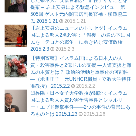
した張本人、安倍首相が「辞任」することを
提案～ 岩上安身による緊急インタビュー 第
505回 ゲスト元内閣官房副長官補・柳澤協二
氏 2015.1.21
2015.1.21
【岩上安身のニュースのトリセツ】イスラム
国による邦人2名殺害：「報復」の名の下に国
民を「テロとの戦争」に巻き込む安倍政権
2015.2.3
2015.2.3
【特別寄稿】イスラム国による日本人の人
質・殺害事件と2億ドルの支援 ―人道支援と難
民の本質とは？ 政治的活動と軍事化の可能性
―（米川正子 元UNHCR職員・立教大学特任
准教授） 2015.2.2
2015.2.2
臼杵陽・日本女子大学教授が紐説くイスラム
国による邦人人質殺害予告事件とシャルリ
ー・エブド襲撃事件――2つの事件の背景にあ
るものとは 2015.1.23
2015.1.26