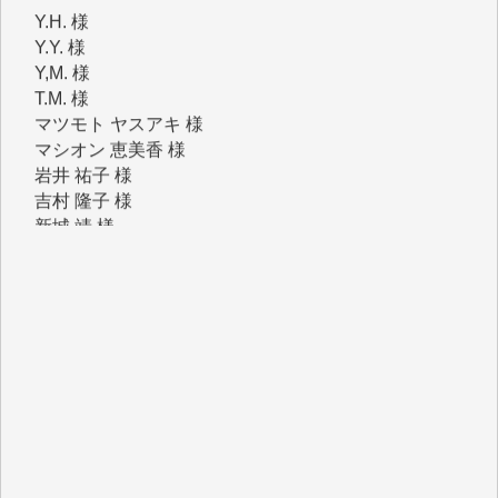
Y,M. 様
T.M. 様
マツモト ヤスアキ 様
マシオン 恵美香 様
岩井 祐子 様
吉村 隆子 様
新城 靖 様
青木 要 様
T.Y. 様
K.O. 様
Y.S. 様
Y.N. 様
y.m. 様
R.N. 様
J.M. 様
T.N. 様
Y.T. 様
T.K. 様
ASAKO TAKAESU 様