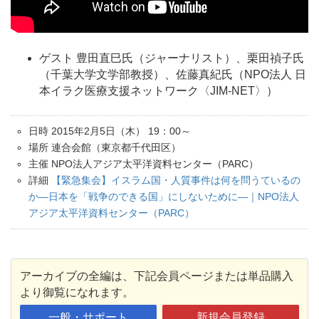
ゲスト 豊田直巳氏（ジャーナリスト）、栗田禎子氏
（千葉大学文学部教授）、佐藤真紀氏（NPO法人 日
本イラク医療支援ネットワーク〈JIM-NET〉）
日時 2015年2月5日（木） 19：00～
場所 連合会館（東京都千代田区）
主催 NPO法人アジア太平洋資料センター（PARC）
詳細
【緊急集会】イスラム国・人質事件は何を問うているの
か―日本を「戦争のできる国」にしないために―｜NPO法人
アジア太平洋資料センター（PARC）
アーカイブの全編は、下記会員ページまたは単品購入
より御覧になれます。
一般・サポート
新規会員登録