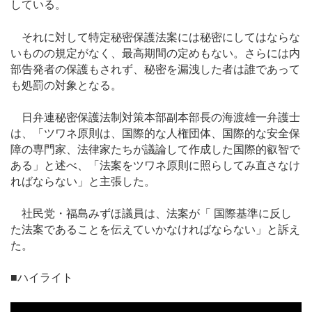
している。
それに対して特定秘密保護法案には秘密にしてはならな
いものの規定がなく、最高期間の定めもない。さらには内
部告発者の保護もされず、秘密を漏洩した者は誰であって
も処罰の対象となる。
日弁連秘密保護法制対策本部副本部長の海渡雄一弁護士
は、「ツワネ原則は、国際的な人権団体、国際的な安全保
障の専門家、法律家たちが議論して作成した国際的叡智で
ある」と述べ、「法案をツワネ原則に照らしてみ直さなけ
ればならない」と主張した。
社民党・福島みずほ議員は、法案が「 国際基準に反し
た法案であることを伝えていかなければならない」と訴え
た。
■ハイライト