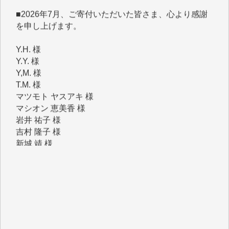
を申し上げます。
Y.H. 様
Y.Y. 様
Y,M. 様
T.M. 様
マツモト ヤスアキ 様
マシオン 恵美香 様
岩井 祐子 様
吉村 隆子 様
新城 靖 様
青木 要 様
T.Y. 様
K.O. 様
Y.S. 様
Y.N. 様
y.m. 様
R.N. 様
J.M. 様
T.N. 様