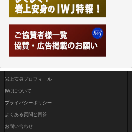
かし、それができるのもコンテンツがサーバーに保存
されているからこそのことであり、そのサーバーが使
えなくなってしまえば二度と視ることが出来なくなっ
てしまいます。
「何とかしなければ、何とかしてほしい。」と思いな
がらも前述した事情でどうにもならない自分の非力に
歯ぎしりするばかりです。（T.M.様）
いつもまともな報道、ありがとうございます。（新城
靖 様）
岩上安身プロフィール
IWJについて
プライバシーポリシー
よくある質問と回答
お問い合わせ