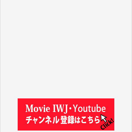
Y.T. 様
T.K. 様
ASAKO TAKAESU 様
マシオン恵美香 様
平野智生 様
山本賢二 様
吉住俊昭 様
徳山匡 様
金 盛起 様
塩川 晃平 様
松本益美 様
井出 隆太 様
及川昭男 様
岩井祐子 様
藤田英之 様
藤岡比左志 様
井出 隆太 様
小池説夫 様
アオキカナメ 様