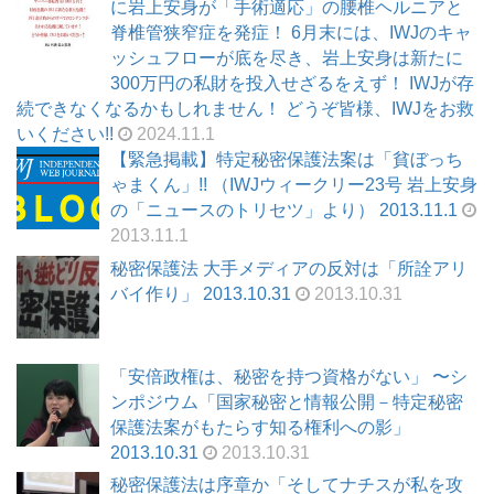
に岩上安身が「手術適応」の腰椎ヘルニアと
脊椎管狭窄症を発症！ 6月末には、IWJのキャ
ッシュフローが底を尽き、岩上安身は新たに
300万円の私財を投入せざるをえず！ IWJが存
続できなくなるかもしれません！ どうぞ皆様、IWJをお救
いください!!
2024.11.1
【緊急掲載】特定秘密保護法案は「貧ぼっち
ゃまくん」!! （IWJウィークリー23号 岩上安身
の「ニュースのトリセツ」より） 2013.11.1
2013.11.1
秘密保護法 大手メディアの反対は「所詮アリ
バイ作り」 2013.10.31
2013.10.31
「安倍政権は、秘密を持つ資格がない」 〜シ
ンポジウム「国家秘密と情報公開－特定秘密
保護法案がもたらす知る権利への影」
2013.10.31
2013.10.31
秘密保護法は序章か「そしてナチスが私を攻