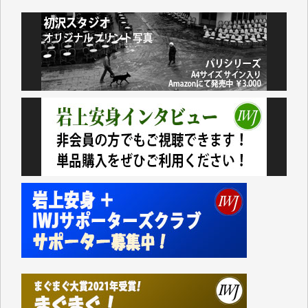
諸般の事情によりIWJ会費払えず今は非会員です。市
民側に立つ講演会にIWJのカメラマンをよく拝見して
おります。コンテンツが失われるのはあまりにもった
いない。少しでもお役立てください。（H.O.様）
今日、僅かですがカンパしました。（T.M.様）
今日、僅かですがカンパしました。IWJの危機を乗り
切るには到底及ばない額ですが病気の妻を抱えている
私にとっては精一杯のカンパです。
かねてよりIWJが発してきた膨大な取材記事や解説記
事、そして各界の方々とのインタビューは大袈裟では
なく、極めて重要な知的財産だと思っています。
Windows7の頃はIWJの動画もRealPlayerで録画でき
て、かなりの動画をDVDに焼きこんで保存していま
した。
しかし、それが出来なくなって以降はExcelなどを使
ってハイパーリンクを張り、重要と思われる記事にい
つでも簡単にアクセスできるようにして来ました。し