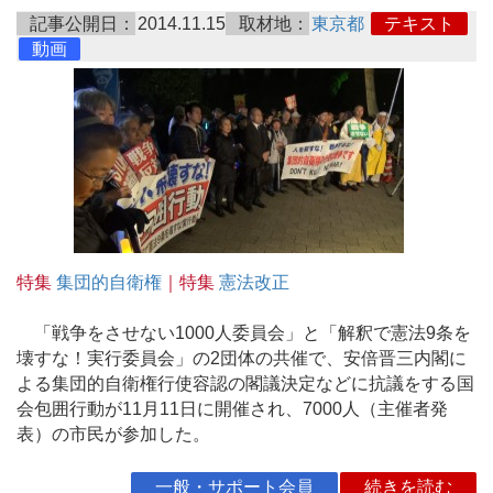
記事公開日：
2014.11.15
取材地：
東京都
テキスト
動画
特集
集団的自衛権
｜特集
憲法改正
「戦争をさせない1000人委員会」と「解釈で憲法9条を
壊すな！実行委員会」の2団体の共催で、安倍晋三内閣に
よる集団的自衛権行使容認の閣議決定などに抗議をする国
会包囲行動が11月11日に開催され、7000人（主催者発
表）の市民が参加した。
一般・サポート会員
続きを読む