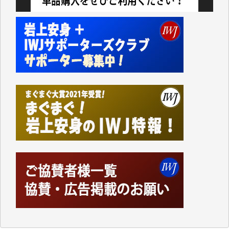
私にとっては精一杯のカンパです。
かねてよりIWJが発してきた膨大な取材記事や解説記
事、そして各界の方々とのインタビューは大袈裟では
なく、極めて重要な知的財産だと思っています。
Windows7の頃はIWJの動画もRealPlayerで録画でき
て、かなりの動画をDVDに焼きこんで保存していま
した。
しかし、それが出来なくなって以降はExcelなどを使
ってハイパーリンクを張り、重要と思われる記事にい
つでも簡単にアクセスできるようにして来ました。し
かし、それができるのもコンテンツがサーバーに保存
されているからこそのことであり、そのサーバーが使
えなくなってしまえば二度と視ることが出来なくなっ
てしまいます。
「何とかしなければ、何とかしてほしい。」と思いな
がらも前述した事情でどうにもならない自分の非力に
歯ぎしりするばかりです。（T.M.様）
いつもまともな報道、ありがとうございます。（新城
靖 様）