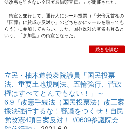
法改悪を許さない全国署名街頭宣伝』」が開催された。
街宣と並行して、通行人にシール投票（「安倍元首相の
『国葬』に賛成か反対か」のどちらかにシールを貼っても
らう）に参加してもらい、また、国葬反対の署名も募ると
いう、「参加型」の街宣となった。
続きを読む
立民・柚木道義衆院議員「国民投票
法、重要土地規制法、五輪強行、菅政
権はすべてとんでもない！」～
6.9『改憲手続法（国民投票法）改正案
採決強行するな！審議をつくせ！自民
党改憲4項目案反対！ #0609参議院会
館前行動』
2021.6.9