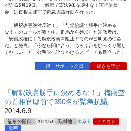
が迫る6月19日、「解釈で憲法9条を壊すな！実行委員
会」は首相官邸前で緊急抗議行動を行った。
「解釈改憲絶対反対！」「与党協議で勝手に決める
な！」のコールが響く中、群馬から参加した宗教者は、
「安倍政権による解釈改憲を阻止するのが公明党の使命
だ」と発言。「今なら間に合う。ちゃぶ台をひっくり返し
て欲しい」と、公明党へ呼びかけるスピーチも目立った。
一般・サポート会員
続きを読む
「解釈改憲勝手に決めるな！」梅雨空
の首相官邸前で350名が緊急抗議
2014.6.9
記事公開日：
2014.6.9
取材地：
東京都
テキスト
動画