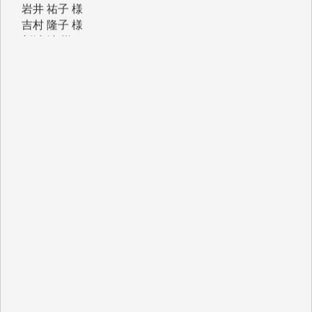
新城 靖 様
青木 要 様
T.Y. 様
K.O. 様
Y.S. 様
Y.N. 様
y.m. 様
R.N. 様
J.M. 様
T.N. 様
Y.T. 様
T.K. 様
ASAKO TAKAESU 様
マシオン恵美香 様
平野智生 様
山本賢二 様
吉住俊昭 様
徳山匡 様
金 盛起 様
塩川 晃平 様