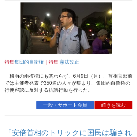
特集
集団的自衛権
｜特集
憲法改正
梅雨の雨模様にも関わらず、6月9日（月）、首相官邸前
では主催者発表で350名の人々が集まり、集団的自衛権の
行使容認に反対する抗議行動を行った。
一般・サポート会員
続きを読む
「安倍首相のトリックに国民は騙され