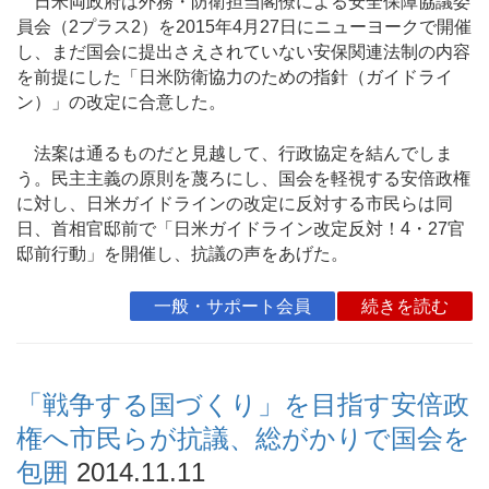
日米両政府は外務・防衛担当閣僚による安全保障協議委
員会（2プラス2）を2015年4月27日にニューヨークで開催
し、まだ国会に提出さえされていない安保関連法制の内容
を前提にした「日米防衛協力のための指針（ガイドライ
ン）」の改定に合意した。
法案は通るものだと見越して、行政協定を結んでしま
う。民主主義の原則を蔑ろにし、国会を軽視する安倍政権
に対し、日米ガイドラインの改定に反対する市民らは同
日、首相官邸前で「日米ガイドライン改定反対！4・27官
邸前行動」を開催し、抗議の声をあげた。
一般・サポート会員
続きを読む
「戦争する国づくり」を目指す安倍政
権へ市民らが抗議、総がかりで国会を
包囲
2014.11.11