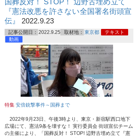
国葬反対！ STOP！ 辺野古埋め立て
『憲法改悪を許さない全国署名街頭宣
伝』
2022.9.23
記事公開日：
2022.9.25
取材地：
東京都
テキスト
動画
特集
安倍銃撃事件～国葬まで
2022年9月23日、午後3時より、東京・新宿駅西口地下
広場にて、憲法9条を壊すな！ 実行委員会 街頭宣伝チーム
の主催により、「国葬反対！ STOP! 辺野古埋め立て『憲