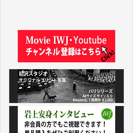
松本益美 様
井出 隆太 様
及川昭男 様
岩井祐子 様
藤田英之 様
藤岡比左志 様
井出 隆太 様
小池説夫 様
アオキカナメ 様
諸般の事情によりIWJ会費払えず今は非会員です。市
民側に立つ講演会にIWJのカメラマンをよく拝見して
おります。コンテンツが失われるのはあまりにもった
いない。少しでもお役立てください。（H.O.様）
今日、僅かですがカンパしました。（T.M.様）
今日、僅かですがカンパしました。IWJの危機を乗り
切るには到底及ばない額ですが病気の妻を抱えている