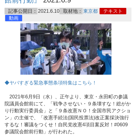
記事公開日：
2021.6.10
取材地：
東京都
テキスト
動画
◆ヤバすぎる緊急事態条項特集はこちら！
2021年6月9日（水）、正午より、東京・永田町の参議
院議員会館前にて、「戦争させない・９条壊すな！総がか
り行動実行委員会」と「９条改憲ＮＯ！全国市民アクショ
ン」の主催で、「改憲手続法(国民投票法)改正案採決強行
するな！審議をつくせ！自民党改憲4項目案反対！#0609
参議院会館前行動」が行われた。