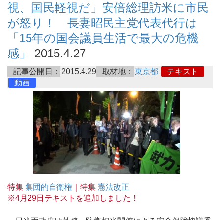
視、国民軽視だ」安倍総理訪米に市民
が怒り！ 長妻昭民主党代表代行は
「15年の国会議員生活で最大の危機
感」
2015.4.27
記事公開日：
2015.4.29
取材地：
東京都
テキスト
動画
特集
集団的自衛権
｜特集
憲法改正
※4月29日テキストを追加しました！