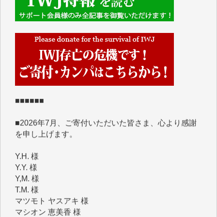
■■■■■■
IWJには、ご寄付・カンパをいただいた方々より、た
くさんの応援のメッセージが届いています。感謝を込
めて、その一部をここにご紹介いたします。
■■■■■■
■2026年7月、ご寄付いただいた皆さま、心より感謝
を申し上げます。
Y.H. 様
Y.Y. 様
Y,M. 様
T.M. 様
マツモト ヤスアキ 様
マシオン 恵美香 様
岩井 祐子 様
吉村 隆子 様