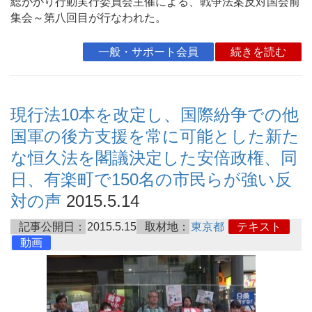
総がかり行動実行委員会主催による、戦争法案反対国会前
集会～第八回目が行なわれた。
一般・サポート会員
続きを読む
現行法10本を改定し、国際紛争での他
国軍の後方支援を常に可能とした新た
な恒久法を閣議決定した安倍政権、同
日、有楽町で150名の市民らが強い反
対の声
2015.5.14
記事公開日：
2015.5.15
取材地：
東京都
テキスト
動画