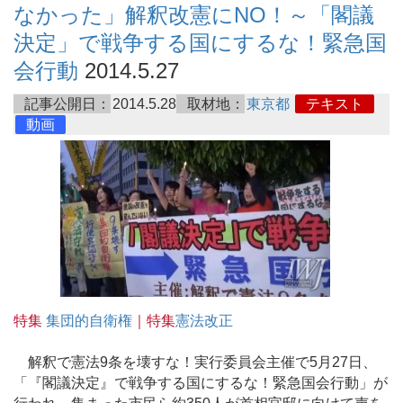
なかった」解釈改憲にNO！～「閣議
決定」で戦争する国にするな！緊急国
会行動
2014.5.27
記事公開日：
2014.5.28
取材地：
東京都
テキスト
動画
特集
集団的自衛権
｜特集
憲法改正
解釈で憲法9条を壊すな！実行委員会主催で5月27日、
「『閣議決定』で戦争する国にするな！緊急国会行動」が