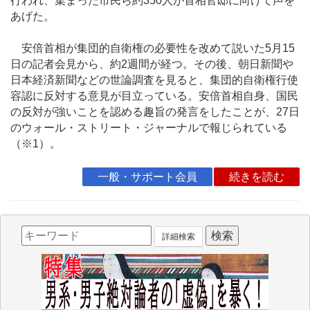
行われ、集まった市民ら約350人が首相官邸に向けて声を
あげた。
安倍首相が集団的自衛権の必要性を改めて説いた5月15
日の記者会見から、約2週間が経つ。その後、朝日新聞や
日本経済新聞などの世論調査を見ると、集団的自衛権行使
容認に反対する意見が目立っている。安倍首相自身、国民
の反対が強いことを認める趣旨の発言をしたことが、27日
のウォール・ストリート・ジャーナルで報じられている
（※1）。
一般・サポート会員
続きを読む
詳細検索