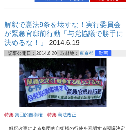
解釈で憲法9条を壊すな！実行委員会
が緊急官邸前行動「与党協議で勝手に
決めるな！」
2014.6.19
記事公開日：
2014.6.20
取材地：
東京都
動画
特集
集団的自衛権
｜特集
憲法改正
解釈改憲による集団的自衛権の行使を容認する閣議決定