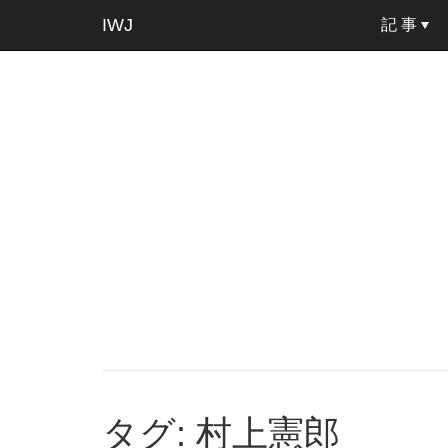
IWJ
記 事
タグ: 村上憲郎