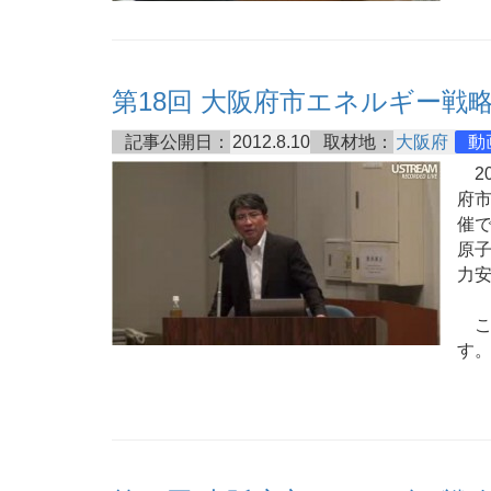
第18回 大阪府市エネルギー戦
記事公開日：
2012.8.10
取材地：
大阪府
動
20
府
催
原
力
この
す