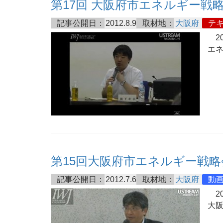
第17回 大阪府市エネルギー戦
記事公開日：
2012.8.9
取材地：
大阪府
テ
20
エ
第15回大阪府市エネルギー戦略
記事公開日：
2012.7.6
取材地：
大阪府
動
20
大