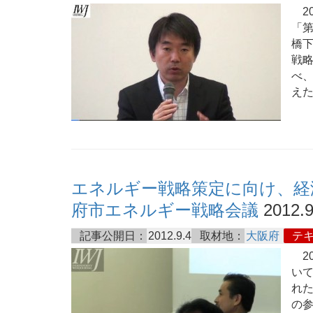
20
「第
橋
戦
べ、
え
エネルギー戦略策定に向け、経
府市エネルギー戦略会議
2012.9
記事公開日：
2012.9.4
取材地：
大阪府
テ
20
いて
れ
の