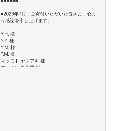
り感謝を申し上げます。
Y.H. 様
Y.Y. 様
Y,M. 様
T.M. 様
マツモト ヤスアキ 様
マシオン 恵美香 様
岩井 祐子 様
吉村 隆子 様
新城 靖 様
青木 要 様
T.Y. 様
K.O. 様
Y.S. 様
Y.N. 様
y.m. 様
R.N. 様
J.M. 様
T.N. 様