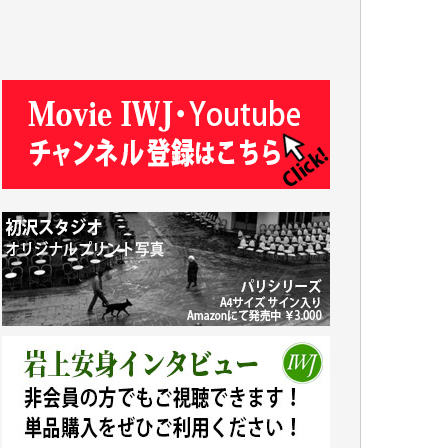
Y.T. 様
T.K. 様
ASAKO TAKAESU 様
マシオン恵美香 様
平野智生 様
山本賢二 様
吉住俊昭 様
徳山匡 様
金 盛起 様
塩川 晃平 様
松本益美 様
井出 隆太 様
及川昭男 様
岩井祐子 様
藤田英之 様
藤岡比左志 様
井出 隆太 様
小池説夫 様
アオキカナメ 様