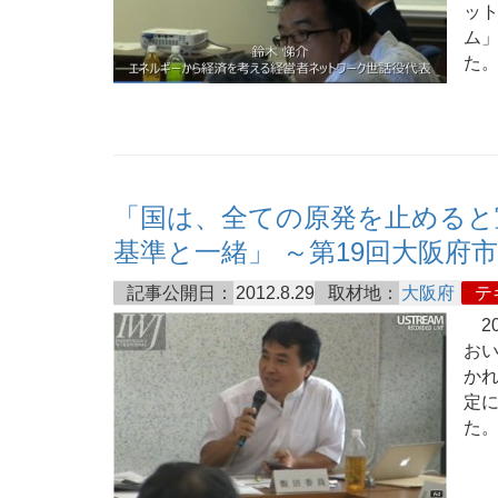
ッ
ム
た
「国は、全ての原発を止めると
基準と一緒」 ～第19回大阪府
記事公開日：
2012.8.29
取材地：
大阪府
テ
20
おい
か
定
た