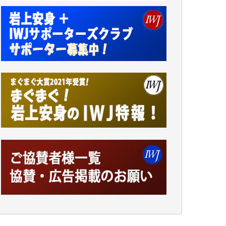
諸般の事情によりIWJ会費払えず今は非会員
です。市民側に立つ講演会にIWJのカメラマ
ンをよく拝見しております。コンテンツが失
われるのはあまりにもったいない。少しでも
お役立てください。（H.O.様）
今日、僅かですがカンパしました。（T.M.
様）
今日、僅かですがカンパしました。IWJの危
機を乗り切るには到底及ばない額ですが病気
の妻を抱えている私にとっては精一杯のカン
パです。
かねてよりIWJが発してきた膨大な取材記事
や解説記事、そして各界の方々とのインタビ
ューは大袈裟ではなく、極めて重要な知的財
産だと思っています。
Windows7の頃はIWJの動画もRealPlayerで録
画できて、かなりの動画をDVDに焼きこんで