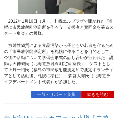
2012年1月16日（月）、札幌エルプラザで開かれた『札
幌に市民放射能測定所を作ろう！支援者と賛同金を募るス
タート集会』の模様。
放射性物質による食品汚染から子どもや若者を守るため
の「市民放射能測定所」を札幌に作ることを目的として、
今後の活動について学習会形式の話し合いが行われた。講
師は天神誠氏（北海道放射線測定室 室長）、ゲストとし
て上野一詔氏（福島の市民放射能測定所で測定ボランティ
アとして活動後、札幌に移住） 、森啓太郎氏（北海道ラ
イフデパートメント代表）が参加した。
一般・サポート会員
続きを読む