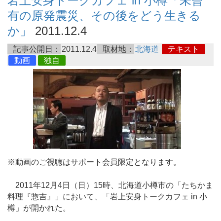
岩上安身トークカフェ in 小樽「未曾
有の原発震災、その後をどう生きる
か」
2011.12.4
記事公開日：
2011.12.4
取材地：
北海道
テキスト
動画
独自
※動画のご視聴はサポート会員限定となります。
2011年12月4日（日）15時、北海道小樽市の「たちかま
料理『惣吉』」において、「岩上安身トークカフェ in 小
樽」が開かれた。