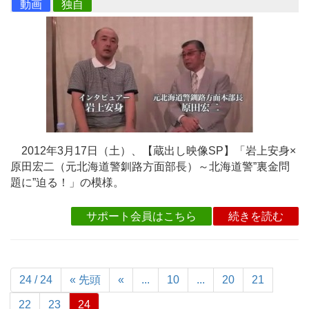
動画
独自
2012年3月17日（土）、【蔵出し映像SP】「岩上安身×
原田宏二（元北海道警釧路方面部長）～北海道警”裏金問
題に”迫る！」の模様。
サポート会員はこちら
続きを読む
24 / 24
« 先頭
«
...
10
...
20
21
22
23
24