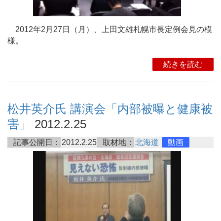
2012年2月27日（月）、上田文雄札幌市長定例会見の模
様。
続きを読む
松井英介氏 講演会「内部被曝と健康被
害」
2012.2.25
記事公開日：
2012.2.25
取材地：
北海道
動画