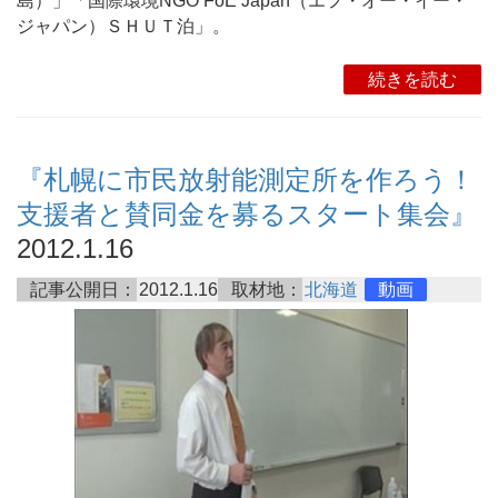
島）」「国際環境NGO FoE Japan（エフ・オー・イー・
ジャパン）ＳＨＵＴ泊」。
続きを読む
『札幌に市民放射能測定所を作ろう！
支援者と賛同金を募るスタート集会』
2012.1.16
記事公開日：
2012.1.16
取材地：
北海道
動画