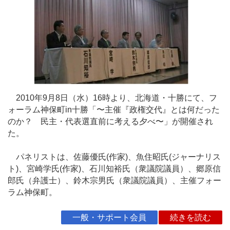
2010年9月8日（水）16時より、北海道・十勝にて、フ
ォーラム神保町in十勝「〜主催『政権交代』とは何だった
のか？ 民主・代表選直前に考える夕べ〜」が開催され
た。
パネリストは、佐藤優氏(作家)、魚住昭氏(ジャーナリス
ト)、宮崎学氏(作家)、石川知裕氏（衆議院議員）、郷原信
郎氏（弁護士）、鈴木宗男氏（衆議院議員）、主催フォー
ラム神保町。
一般・サポート会員
続きを読む