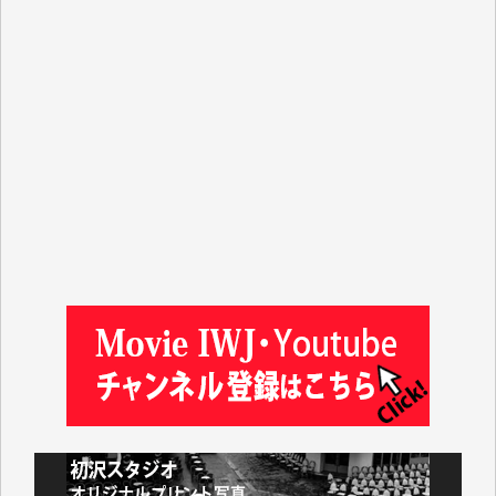
ASAKO TAKAESU 様
マシオン恵美香 様
平野智生 様
山本賢二 様
吉住俊昭 様
徳山匡 様
金 盛起 様
塩川 晃平 様
松本益美 様
井出 隆太 様
及川昭男 様
岩井祐子 様
藤田英之 様
藤岡比左志 様
井出 隆太 様
小池説夫 様
アオキカナメ 様
諸般の事情によりIWJ会費払えず今は非会員です。市