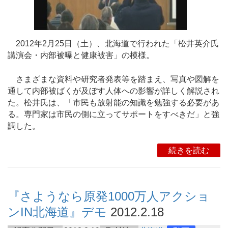
2012年2月25日（土）、北海道で行われた「松井英介氏
講演会・内部被曝と健康被害」の模様。
さまざまな資料や研究者発表等を踏まえ、写真や図解を
通して内部被ばくが及ぼす人体への影響が詳しく解説され
た。松井氏は、「市民も放射能の知識を勉強する必要があ
る。専門家は市民の側に立ってサポートをすべきだ」と強
調した。
続きを読む
『さようなら原発1000万人アクショ
ンIN北海道』デモ
2012.2.18