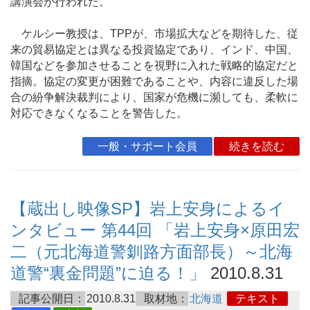
講演会が行われた。
ケルシー教授は、TPPが、市場拡大などを期待した、従
来の貿易協定とは異なる投資協定であり、インド、中国、
韓国などを参加させることを視野に入れた戦略的協定だと
指摘。協定の変更が困難であることや、内容に違反した場
合の紛争解決裁判により、国家が危機に瀕しても、柔軟に
対応できなくなることを警告した。
一般・サポート会員
続きを読む
【蔵出し映像SP】岩上安身によるイ
ンタビュー 第44回 「岩上安身×原田宏
二（元北海道警釧路方面部長）～北海
道警“裏金問題”に迫る！」
2010.8.31
記事公開日：
2010.8.31
取材地：
北海道
テキスト