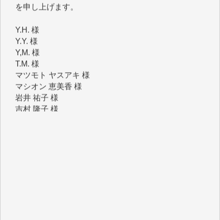
Y.H. 様
Y.Y. 様
Y,M. 様
T.M. 様
マツモト ヤスアキ 様
マシオン 恵美香 様
岩井 祐子 様
吉村 隆子 様
新城 靖 様
青木 要 様
T.Y. 様
K.O. 様
Y.S. 様
Y.N. 様
y.m. 様
R.N. 様
J.M. 様
T.N. 様
Y.T. 様
T.K. 様