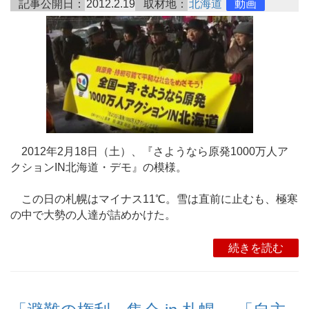
記事公開日：
2012.2.19
取材地：
北海道
動画
2012年2月18日（土）、『さようなら原発1000万人ア
クションIN北海道・デモ』の模様。
この日の札幌はマイナス11℃。雪は直前に止むも、極寒
の中で大勢の人達が詰めかけた。
続きを読む