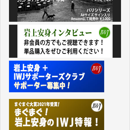
民側に立つ講演会にIWJのカメラマンをよく拝見して
おります。コンテンツが失われるのはあまりにもった
いない。少しでもお役立てください。（H.O.様）
今日、僅かですがカンパしました。（T.M.様）
今日、僅かですがカンパしました。IWJの危機を乗り
切るには到底及ばない額ですが病気の妻を抱えている
私にとっては精一杯のカンパです。
かねてよりIWJが発してきた膨大な取材記事や解説記
事、そして各界の方々とのインタビューは大袈裟では
なく、極めて重要な知的財産だと思っています。
Windows7の頃はIWJの動画もRealPlayerで録画でき
て、かなりの動画をDVDに焼きこんで保存していま
した。
しかし、それが出来なくなって以降はExcelなどを使
ってハイパーリンクを張り、重要と思われる記事にい
つでも簡単にアクセスできるようにして来ました。し
かし、それができるのもコンテンツがサーバーに保存
されているからこそのことであり、そのサーバーが使