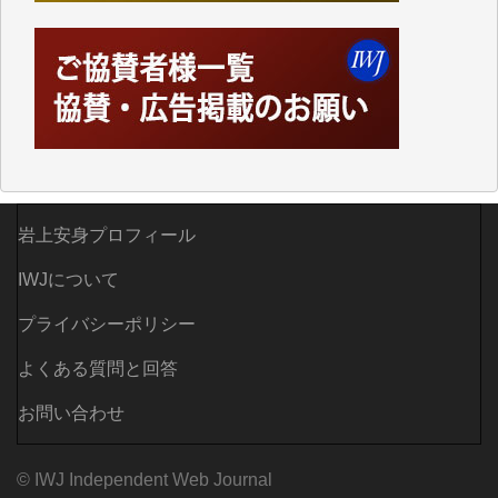
えなくなってしまえば二度と視ることが出来なくなっ
てしまいます。
「何とかしなければ、何とかしてほしい。」と思いな
がらも前述した事情でどうにもならない自分の非力に
歯ぎしりするばかりです。（T.M.様）
いつもまともな報道、ありがとうございます。（新城
靖 様）
岩上安身プロフィール
IWJについて
プライバシーポリシー
よくある質問と回答
お問い合わせ
© IWJ Independent Web Journal